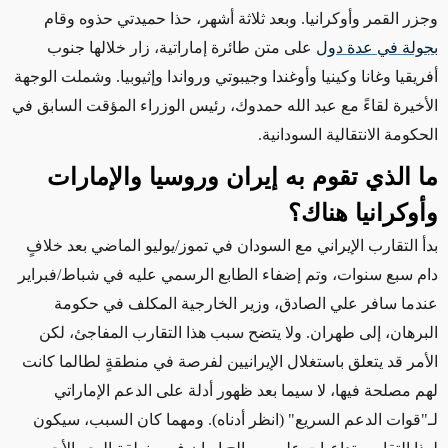
وجزر القمر وأوكرانيا. وبعد ثلاثة أشهر، حذا حميدتي حذوه وقام
بجولة في عدة دول
على متن طائرة إماراتية، زار خلالها جنوب
أفريقيا وغانا وكينيا وأوغندا وجيبوتي ورواندا وإثيوبيا. وشملت الوجهة
الأخيرة لقاءً مع عبد الله حمدوك، رئيس الوزراء المؤقت السابق في
الحكومة الانتقالية السودانية.
ما الذي تقوم به إيران وروسيا والإمارات
وأوكرانيا هناك؟
بدأ التقارب الإيراني مع السودان في تموز/يوليو الماضي بعد خلافٍ
دام سبع سنوات، وتم إضفاء الطابع الرسمي عليه في شباط/فبراير
عندما سافر علي الصادق، وزير الخارجية المكلف في حكومة
البرهان، إلى طهران. ولا يتضح سبب هذا التقارب المفاجئ، لكن
الأمر قد يتعلق باستغلال الإيرانيين لفرصة في منطقةٍ لطالما كانت
لهم مصلحة فيها، لا سيما بعد ظهور أدلة على الدعم الإماراتي
لـ"قوات الدعم السريع"
(انظر أدناه)
. ومهما كان السبب، سيكون