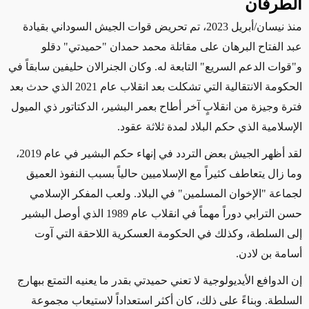
الطرفان
منذ نيسان/أبريل 2023، تم تحريض قوات الجيش السوداني بقيادة
عبد الفتاح البرهان على مقاتلة محمد حمدان "حميدتي" دقلو
و"قوات الدعم السريع" التابعة له. وكان الجنرالان حليفين سابقاً في
الحكومة الانتقالية التي تشكلت بعد انقلاب عام 2021 الذي حدث بعد
فترة وجيزة من انقلابٍ آخر أطاح بعمر البشير، الدكتاتور ذي الميول
الإسلامية الذي حكم البلاد لمدة ثلاثة عقود.
لقد أظهر الجيش بعض التردد في إنهاء حكم البشير في عام 2019،
وما زال يتعاطف كثيراً مع الإسلاميين حالياً بسبب النفوذ العميق
لجماعة "الإخوان المسلمين" في البلاد. ولعب المفكر الإسلامي
حسن الترابي دوراً مهماً في انقلاب عام 1989 الذي أوصل البشير
إلى السلطة، وكذلك في الحكومة العسكرية اللاحقة التي آوت
أسامة بن لادن.
إن الدوافع الأيديولوجية لا تعني حميدتي بقدر ما يعنيه التمتع ببهارج
السلطة. وبناءً على ذلك، كان أكثر استعداداً لاستيعاب مجموعة