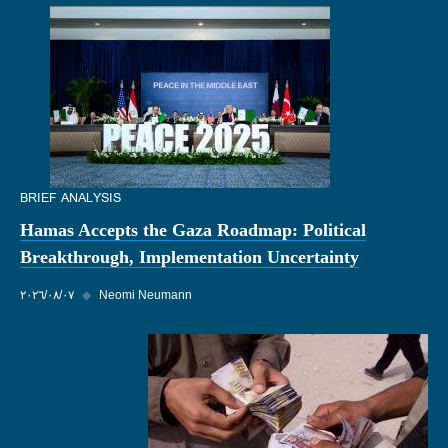
BRIEF ANALYSIS
Hamas Accepts the Gaza Roadmap: Political
Breakthrough, Implementation Uncertainty
Neomi Neumann
◆
٠٧‏/٠٨‏/٢٠٢٦