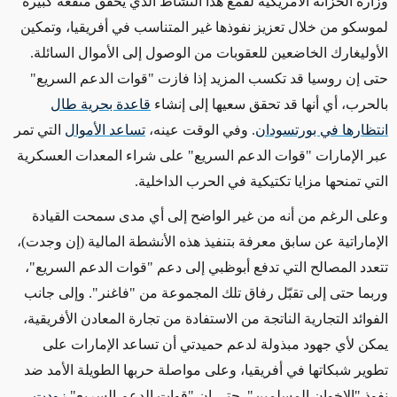
وزارة الخزانة الأمريكية لقمع هذا النشاط الذي يحقق منفعة كبيرة
لموسكو من خلال تعزيز نفوذها غير المتناسب في أفريقيا، وتمكين
الأوليغارك الخاضعين للعقوبات من الوصول إلى الأموال السائلة.
حتى إن روسيا قد تكسب المزيد إذا فازت "قوات الدعم السريع"
بالحرب، أي أنها قد تحقق سعيها إلى إنشاء
قاعدة بحرية طال
انتظارها في بورتسودان
. وفي الوقت عينه،
تساعد الأموال
التي تمر
عبر الإمارات "قوات الدعم السريع" على شراء المعدات العسكرية
التي تمنحها مزايا تكتيكية في الحرب الداخلية.
وعلى الرغم من أنه من غير الواضح
إلى أي مدى سمحت القيادة
الإماراتية عن سابق معرفة بتنفيذ هذه الأنشطة المالية
(إن وجدت)
،
تتعدد المصالح التي تدفع أبوظبي إلى دعم "قوات الدعم السريع"،
وربما حتى إلى تقبّل رفاق تلك المجموعة من "فاغنر". وإلى جانب
الفوائد التجارية الناتجة من الاستفادة من تجارة المعادن الأفريقية،
يمكن لأي جهود مبذولة لدعم حميدتي أن تساعد الإمارات على
تطوير شبكاتها في أفريقيا، وعلى مواصلة حربها الطويلة الأمد ضد
نفوذ "الإخوان المسلمين". حتى إن "قوات الدعم السريع"
زودت