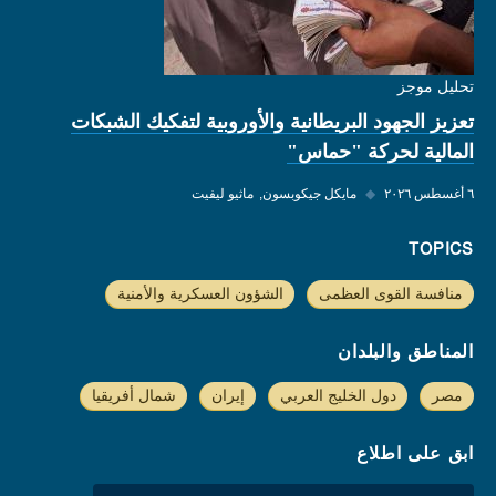
تحليل موجز
تعزيز الجهود البريطانية والأوروبية لتفكيك الشبكات
المالية لحركة "حماس"
٦ أغسطس ٢٠٢٦
◆
مايكل جيكوبسون
ماثيو ليفيت
TOPICS
منافسة القوى العظمى
الشؤون العسكرية والأمنية
المناطق والبلدان
مصر
دول الخليج العربي
إيران
شمال أفريقيا
ابق على اطلاع