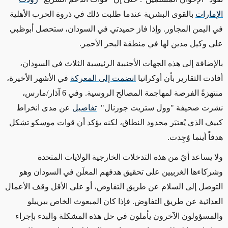
الإمارات
بالقوى البشرية عندما طلبت ذلك في ذروة الحرب الأهلية
في اليمن المجاور. وإذا فاز حميدتي في السودان، ستحصل أبوظبي
على وكيل مدين لها في منطقة البحر الأحمر.
بالإضافة إلى هذه الجهات الأجنبية الرئيسية الثلاث في السودان،
أفادت التقارير بأن أوكرانيا
انضمت إلى المعركة
في الأشهر الأخيرة،
منتهزةً الفرصة لمهاجمة المصالح الروسية. وفي 6 آذار/مارس،
نشرت صحيفة "وول ستريت جورنال"
تفاصيل
عن مدى انخراط
كييف الذي يُعتبَر محدود النطاق، لكنه يؤكد أن قوات موسكو تشكل
هدفاً أينما وُجِدت.
ولا يساعد أيٌ من هذه التدخلات الخارجية الولايات المتحدة
وشركاءها الغربيين على تحقيق هدفهم المعلَن في السودان وهو
التوصل إلى السلام عن طريق التفاوض، أو على الأقل وقف الأعمال
العدائية عن طريق التفاوض. فإذا كان المبعوث الخاص بيرييلو
والمسؤولون الآخرون يأملون في حل هذه المشكلة والبدء بإجراء