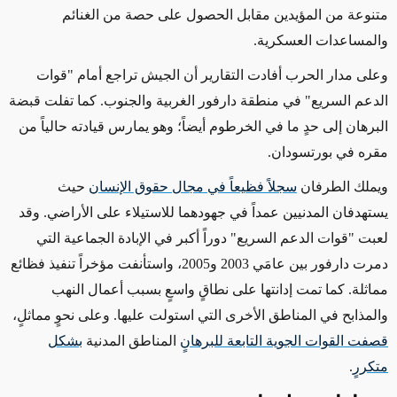
متنوعة من المؤيدين مقابل الحصول على حصة من الغنائم
والمساعدات العسكرية.
وعلى مدار
الحرب أفادت التقارير أن الجيش تراجع أمام "قوات
الدعم السريع" في منطقة دارفور الغربية والجنوب. كما تفلت قبضة
البرهان إلى حدٍ ما في الخرطوم
أيضاً
؛ وهو يمارس قيادته حالياً من
مقره في بورتسودان.
ويملك الطرفان
سجلاً فظيعاً في مجال حقوق الإنسان
حيث
يستهدفان المدنيين عمداً في جهودهما للاستيلاء على الأراضي. وقد
لعبت "قوات الدعم السريع" دوراً أكبر في الإبادة الجماعية التي
دمرت دارفور بين عامَي 2003 و2005، واستأنفت مؤخراً تنفيذ فظائع
مماثلة. كما تمت إدانتها على نطاقٍ واسعٍ بسبب أعمال النهب
والمذابح في المناطق الأخرى التي استولت عليها. وعلى نحوٍ مماثلٍ،
قصفت القوات الجوية التابعة للبرهانٍ
المناطق المدنية
بشكل
متكررٍ
.