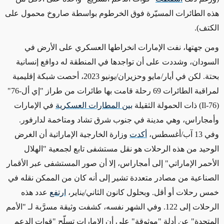
هذه الطائرات المسيّرة فوق الخرطوم بواسطة صاروخ محمول على
الكتف).
ومن جهتها، نفت الإمارات انخراطها العسكري على الأرض في
السودان، وشددت على أن تواجدها في المنطقة له دوافع إنسانية
بحتة. لكن في أيار/مايو وحزيران/يونيو 2023، أحصت شبكة إقليمية
لمراقبة الطائرات 69 رحلة قامت بها طائرات من طراز "إي أل-76"
(Il-76) ذات الحمولة الثقيلة
بين المطارات العسكرية
في الإمارات
وأمجاراس، وهي مدينة في جنوب شرق تشاد ومتاخمة لدارفور.
وفي 13 آب/أغسطس،
أكدت
وزارة الخارجية الإماراتية أن الغرض
الوحيد من هذه الرحلات هو نقل مستشفى تابع لجمعية "الهلال
الأحمر الإماراتي" إلى أمجاراس، إلا أن صور المستشفى عبر الأقمار
الصناعية من مصادر متعددة تشير إلى أنه كان من الممكن نقله في
خمس رحلات أو أقل. وبحلول كانون الثاني/يناير،
ارتفع
عدد هذه
الرحلات إلى 122. وفي الشهر نفسه، كشفت وثيقة مسرَّبة لـ "الأمم
المتحدة" عن أدلة "موثوقة" على أن الإمارات تسلّح "قوات الدعم