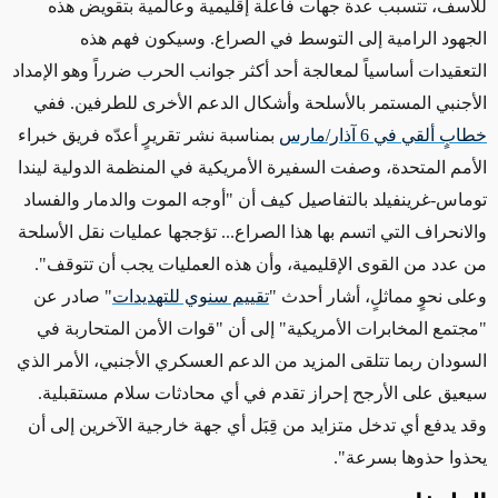
للأسف، تتسبب عدة جهات فاعلة إقليمية وعالمية بتقويض هذه
الجهود الرامية إلى التوسط في الصراع. وسيكون فهم هذه
التعقيدات أساسياً لمعالجة أحد أكثر جوانب الحرب ضرراً وهو الإمداد
الأجنبي المستمر بالأسلحة وأشكال الدعم الأخرى للطرفين. ففي
خطابٍ ألقي في 6 آذار/مارس
بمناسبة نشر تقريرٍ أعدّه فريق خبراء
الأمم المتحدة، وصفت السفيرة الأمريكية في المنظمة الدولية ليندا
توماس-غرينفيلد بالتفاصيل كيف أن "أوجه الموت والدمار والفساد
والانحراف التي اتسم بها هذا الصراع... تؤججها عمليات نقل الأسلحة
من عدد من القوى الإقليمية، وأن هذه العمليات يجب أن تتوقف".
وعلى نحوٍ مماثلٍ، أشار أحدث "
تقييم سنوي للتهديدات
" صادر عن
"مجتمع المخابرات الأمريكية" إلى أن "قوات الأمن المتحاربة في
السودان ربما تتلقى المزيد من الدعم العسكري الأجنبي، الأمر الذي
سيعيق على الأرجح إحراز تقدم في أي محادثات سلام مستقبلية.
وقد يدفع أي تدخل متزايد من قِبَل أي جهة خارجية الآخرين إلى أن
يحذوا حذوها بسرعة".