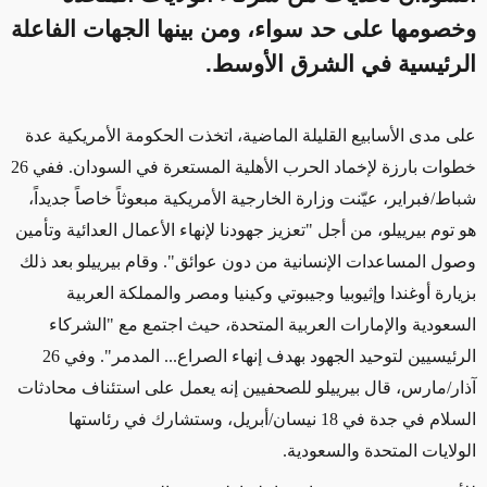
وخصومها على حد سواء، ومن بينها الجهات الفاعلة
الرئيسية في الشرق الأوسط.
على مدى الأسابيع القليلة الماضية، اتخذت الحكومة الأمريكية عدة
خطوات بارزة لإخماد الحرب الأهلية المستعرة في السودان. ففي 26
شباط/فبراير، عيّنت وزارة الخارجية الأمريكية مبعوثاً خاصاً جديداً،
هو توم بيرييلو، من أجل "تعزيز جهودنا لإنهاء الأعمال العدائية وتأمين
وصول المساعدات الإنسانية من دون عوائق". وقام بيرييلو بعد ذلك
بزيارة أوغندا وإثيوبيا وجيبوتي وكينيا ومصر والمملكة العربية
السعودية والإمارات العربية المتحدة، حيث اجتمع مع "الشركاء
الرئيسيين لتوحيد الجهود بهدف إنهاء الصراع... المدمر". وفي 26
آذار/مارس، قال بيرييلو للصحفيين إنه يعمل على استئناف محادثات
السلام في جدة في 18 نيسان/أبريل، وستشارك في رئاستها
الولايات المتحدة والسعودية.