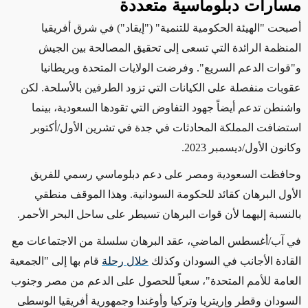
مسارات دبلوماسية متعددة
أصبحت "الهيئة الحكومية للتنمية" ("إيقاد") في شرق أفريقيا
المنظمة الرائدة التي تسعى إلى تحقيق المصالحة بين الجيش
و"قوات الدعم السريع". وفرضت الولايات المتحدة وبريطانيا
عقوبات منفصلة على الكيانات التي تزود الطرفين بالأسلحة. لكن
واشنطن تدعم أيضاً جهود التفاوض التي تقودها السعودية، بينما
استضافت المملكة المحادثات في جدة في تشرين الأول/أكتوبر
وكانون الأول/ديسمبر 2023.
وحافظت السعودية ومصر على دعم دبلوماسي رسمي للفريق
الأول البرهان كقائد للحكومة السودانية. وهذا الموقف منطقي
بالنسبة إليهما لأن قوات البرهان تسيطر على ساحل البحر الأحمر.
في آب/أغسطس الماضي، عقد البرهان سلسلة من الاجتماعات مع
القادة الأجانب في السودان وكذلك
خلال رحلة
قام بها إلى "الجمعية
العامة للأمم المتحدة"، سعياً للحصول على الدعم من مصر وجنوب
السودان وقطر وإريتريا وتركيا وأوغندا وجمهورية أفريقيا الوسطى