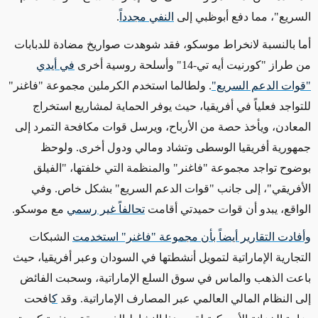
السريع"، مما دفع أبوظبي إلى
النفي مجدداً
.
أما بالنسبة لانخراط موسكو، فقد شوهدت صواريخ مضادة للدبابات
من طراز "كورنيت أيه تي-14" وأسلحة روسية أخرى
في أيدي
"قوات الدعم السريع"
. ولطالما استخدم الكرملين مجموعة "فاغنر"
للتواجد فعلياً في أفريقيا، حيث يوفر الحماية لمشاريع استخراج
المعادن، ويأخذ حصة من الأرباح، ويرسل قوات مكافحة التمرد إلى
جمهورية أفريقيا الوسطى وتشاد ومالي ودول أخرى. ولوحظ
بوضوح تواجد مجموعة "فاغنر" والمنظمة التي خلفتها، "الفيلق
الأفريقي"، إلى جانب "قوات الدعم السريع" بشكل خاص. وفي
الواقع، يبدو أن قوات حميدتي أقامت
تحالفاً غير رسمي
مع موسكو.
وأفادت التقارير أيضاً بأن مجموعة "فاغنر" استخدمت
الشبكات
التجارية الإماراتية لتمويل أنشطتها في السودان وعبر أفريقيا، حيث
باعت الذهب والماس في سوق السلع الإماراتية، وسحبت الفائض
إلى النظام المالي العالمي عبر المصارف الإماراتية. وقد
ك
افحت