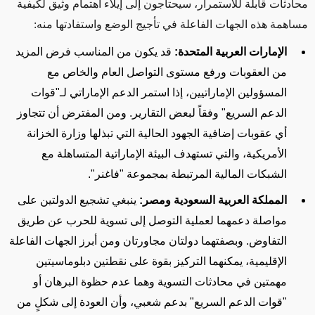
محادثات قابلة للاستمرار، سيحتاجون إلى إيلاء اهتمام وثيق لكيفية
مساهمة هذه الجهات الفاعلة في تأجيج الوضع واستفادتها منه:
الإمارات العربية المتحدة:
قد يكون من المناسب فرض المزيد
من العقوبات ورفع مستوى التواصل العام والخاص مع
المسؤولين الإماراتيين، إذا استمر الدعم الإماراتي لـ"قوات
الدعم السريع" وفقاً لبعض التقارير. ومن المفترض أن تتجاوز
أي عقوبات إضافية الجهود الحالية التي تبذلها وزارة الخزانة
الأمريكية، والتي تستهدف البيئة الإماراتية المتساهلة مع
الشبكات المالية المرتبطة بمجموعة "فاغنر".
المملكة العربية السعودية ومصر:
ينبغي تشجيع الدولتين على
مواصلة دعمهما لعملية التوصل إلى تسوية للحرب عن طريق
التفاوض. وبصفتهما دولتان مجاورتان ومن أبرز الجهات الفاعلة
الإقليمية، يمكنهما التركيز بقوة على نقطتين دبلوماسيتين
مهمتين في محادثات التسوية وهما عدم حظوة البرهان أو
"قوات الدعم السريع" بدعم شعبي، وأن العودة إلى شكلٍ من