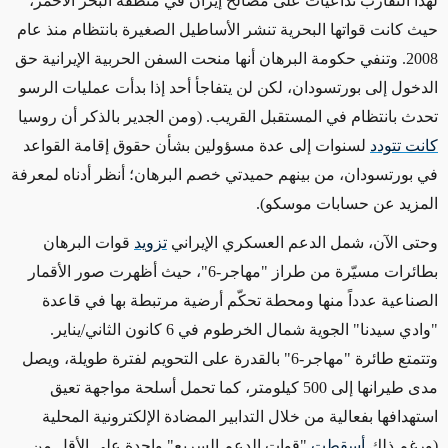
لهذا التقارب تداعيات على مصالح إيران في منطقة البحر الأحمر،
حيث كانت قواتها البحرية تنشر الأساطيل الصغيرة بانتظام منذ عام
2008. وتنفي حكومة البرهان أنها منحت السفن الحربية الإيرانية حق
الدخول إلى بورتسودان، لكن لن يتفاجأ أحد إذا بدأت عمليات الرسو
تحدث بانتظام في المستقبل القريب. (ومن الجدير بالذكر أن روسيا
كانت تتودد
لسنوات إلى عدة مسؤولين بشأن حقوق إقامة القواعد
في بورتسودان، من بينهم حميدتي خصم البرهان؛ أنظر أدناه لمعرفة
المزيد عن حسابات موسكو).
وحتى الآن، شمل الدعم العسكري الإيراني
تزويد
قوات البرهان
بطائرات مسيّرة من طراز "مهاجر-6"، حيث أظهرت صور الأقمار
الصناعية عدداً منها ومحطة تحكّم أرضية مرتبطة بها في قاعدة
"وادي سيدنا" الجوية شمال الخرطوم في 6 كانون الثاني/يناير.
وتتمتع طائرة "مهاجر-6" بالقدرة على التحويم لفترة طويلة، ويصل
مدى طيرانها إلى 500 كيلومتر، كما تحمل أسلحة مواجهة تعيق
استهدافها بفعالية من خلال التدابير المضادة الإلكترونية المحلية
(
و
رغم ذلك
أسقطت
"قوات الدعم السريع" واحدة على الأقل من