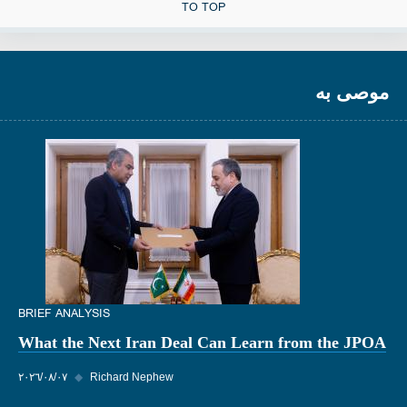
TO TOP
موصى به
BRIEF ANALYSIS
What the Next Iran Deal Can Learn from the JPOA
Richard Nephew
◆
٠٧‏/٠٨‏/٢٠٢٦