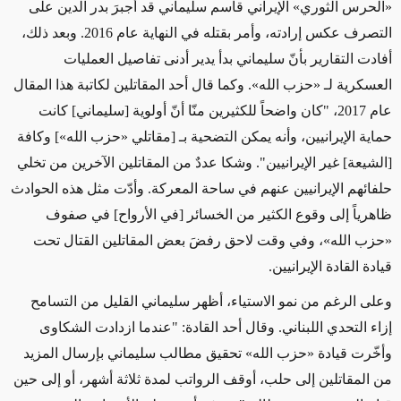
«الحرس الثوري» الإيراني قاسم سليماني قد أَجبرَ بدر الدين على
التصرف عكس إرادته، وأمر بقتله في النهاية عام 2016. وبعد ذلك،
أفادت التقارير بأنّ سليماني بدأ يدير أدنى تفاصيل العمليات
العسكرية لـ «حزب الله». وكما قال أحد المقاتلين لكاتبة هذا المقال
عام 2017، "كان واضحاً للكثيرين منّا أنّ أولوية [سليماني] كانت
حماية الإيرانيين، وأنه يمكن التضحية بـ [مقاتلي «حزب الله»] وكافة
[الشيعة] غير الإيرانيين". وشكا عددٌ من المقاتلين الآخرين من تخلي
حلفائهم الإيرانيين عنهم في ساحة المعركة. وأدّت مثل هذه الحوادث
ظاهرياً إلى وقوع الكثير من الخسائر [في الأرواح] في صفوف
«حزب الله»، وفي وقت لاحق رفضَ بعض المقاتلين القتال تحت
قيادة القادة الإيرانيين.
وعلى الرغم من نمو الاستياء، أظهر سليماني القليل من التسامح
إزاء التحدي اللبناني. وقال أحد القادة: "عندما ازدادت الشكاوى
وأخّرت قيادة «حزب الله» تحقيق مطالب سليماني بإرسال المزيد
من المقاتلين إلى حلب، أوقف الرواتب لمدة ثلاثة أشهر، أو إلى حين