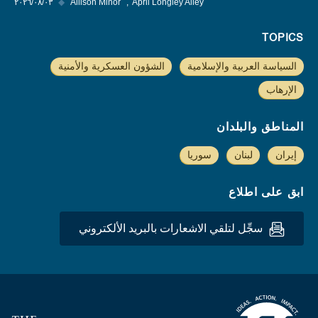
April Longley Alley
Allison Minor
◆
٠٣‏/٠٨‏/٢٠٢٦
TOPICS
السياسة العربية والإسلامية
الشؤون العسكرية والأمنية
الإرهاب
المناطق والبلدان
إيران
لبنان
سوريا
ابق على اطلاع
سجِّل لتلقي الاشعارات بالبريد الألكتروني