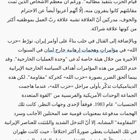
قيام الحزب بتنفيذ مطالبه". ورغم أن معظم الأشخاص الذين تمت
مقابلتهم كانوا ينفرون منه، إلّا أنّهم أعربوا أيضاً عن الاحترام
والخوف، مدركين أنّ العلاقة تشبه علاقة ربّ العمل بموظفيه أكثر
من كونها علاقة شراكة.
وبالإضافة إلى القتال في حلب بناءً على أوامر إيران، تورّط «حزب
الله» في
مؤامراتٍ وهجمات إرهابية خارج لبنان
في السنوات
الأخيرة من خلال هيئة خاصة تُدعى "وحدة العمليات الخارجية". وقد
خدم الكثير من هذه المؤامرات أهداف السياسة الخارجية الإيرانية
بينما ألحق الضرر بصورة «حزب الله» كحركة "مقاومة". لكن هذه
الديناميكيات تذكّر بأولى مراحل «حزب الله»، عندما هاجمت
الجماعة الوحدات الأمريكية والفرنسية من "القوة المتعددة
الجنسيات" عام 1983. فوفقاً لإحدى وجهات النظر، كانت تلك
الهجمات مدفوعة بمعنويات قومية ضد المحتلين الأجانب وسرد
"المقاومة" المشابه. إلا أنّ التدخل الشديد والمُثبَت للعناصر الإيرانية
في تلك العمليات يعطي صورةً أكثر اختلافاً - حيث كانت طهران