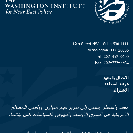
Homepage
1111 19th Street NW - Suite 500
Washington D.C. 20036
Tel: 202-452-0650
Fax: 202-223-5364
الاتصال بالمعهد
Footer contact links
غرفة الصحافة
الاشتراك
معهد واشنطن يسعى إلى تعزيز فهم متوازن وواقعي للمصالح
الأمريكية في الشرق الأوسط والنهوض بالسياسات التي تؤمّنها.
المعهد هو منظمة 501(c)3 ؛ جميع التبرعات معفاة من الضرائب.