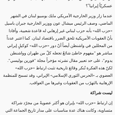
عسكريّاً إيرانيا ً؟
عندما زار وزير الخارجية الأمريكي مايك بومبيو لبنان في الشهر
الماضي، وصف الرئيس ميشال عون ووزير الخارجية جبران باسيل
«حزب الله» بأنه حزب لبناني غير إرهابي له قاعدة شعبية، وأفادا
بأنّ العقوبات الأمريكية تلحق الضرر باقتصاد لبنان. كما اعتبر عدداً
من المحللين في واشنطن أيضاً أنّ دور «حزب الله» كوكيلٍ إيراني
مباشر هو "مفهوم خاطئ شائعٌ تجعله كلّ من طهران وواشنطن
يدوم"، على حد تعبير مقال نشرته مؤخراً مجلة "فورين بوليسي".
لكنّ هذه الفكرة تُنكر وقائعَ تاريخية تثبت ارتباط «حزب الله»
العضوي بـ «الحرس الثوري الإسلامي» الإيراني، وقد تسمح للمنظمة
الإرهابية بالتهرّب من العقوبات وغيرها من العواقب.
ليست شراكة
إن ارتباط «حزب الله» بإيران هو أكثر عضويةً من مجرّد شراكة
متساوية، وكانت هناك عدة مناسبات على مدار تاريخ الجماعة التي