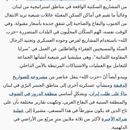
من المشاريع السكنية الواقعة في مناطق استراتيجية من لبنان.
وغالباً ما تقيم في أماكن السكن المعنيّة عائلات شيعية تريد الانتقال
من الجنوب والبقاع والضاحية إلى شققٍ جديدة بأسعار مقبولة. وفي
الوقت نفسه، اتّهم السكّان المحلّيون في البلدات المتضررة «حزب
الله» باستخدام المشاريع لفرض وجوده العسكري وتجنيد الرجال
السنّة والمسيحيين الفقراء والعاطلين عن العمل في "سرايا
المقاومة اللبنانية"، وهي ميليشيا غير شيعية أنشأتها الجماعة
للتعامل مع العمليات والاشتباكات المرتبطة بالأمن الداخلي.
ويبدو أيضاً أنّ «حزب الله» ينقل عناصر من
مشروعه للصواريخ
الدقيقة
ومنشآتٍ عسكرية أخرى إلى مناطق الجسر البرّي في لبنان
بناءً على طلب إيران
، وبشكلٍ أساسي
منطقة الدروز في الشوف
والمنطقة السنية في البقاع الغربي. وتكهنت تقارير مختلفة بأن علي
تاج الدين قد يكون متورطاً في هذا المسعى، مشيرةً إلى
عملية
شرائه الأخيرة
لأكثر من ثلاثة ملايين مترٍ مربّع من الأراضي في
الدلهمية.