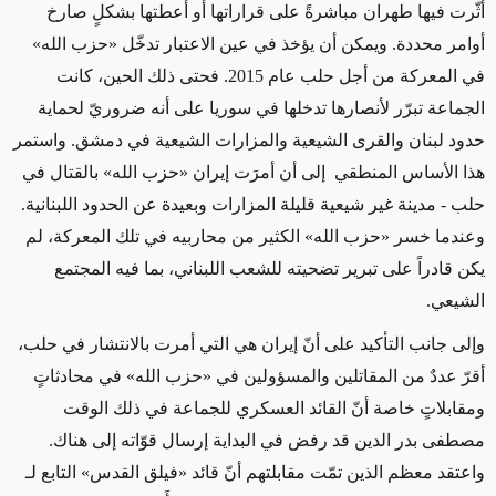
أثّرت فيها طهران مباشرةً على قراراتها أو أعطتها بشكلٍ صارخ
أوامر محددة. ويمكن أن يؤخذ في عين الاعتبار تدخّل «حزب الله»
في المعركة من أجل حلب عام 2015. فحتى ذلك الحين، كانت
الجماعة تبرّر لأنصارها تدخلها في سوريا على أنه ضروريّ لحماية
حدود لبنان والقرى الشيعية والمزارات الشيعية في دمشق. واستمر
هذا الأساس المنطقي إلى أن أمرَت إيران «حزب الله» بالقتال في
حلب - مدينة غير شيعية قليلة المزارات وبعيدة عن الحدود اللبنانية.
وعندما خسر «حزب الله» الكثير من محاربيه في تلك المعركة، لم
يكن قادراً على تبرير تضحيته للشعب اللبناني، بما فيه المجتمع
الشيعي.
وإلى جانب التأكيد على أنّ إيران هي التي أمرت بالانتشار في حلب،
أقرّ عددٌ من المقاتلين والمسؤولين في «حزب الله» في محادثاتٍ
ومقابلاتٍ خاصة أنّ القائد العسكري للجماعة في ذلك الوقت
مصطفى بدر الدين قد رفض في البداية إرسال قوّاته إلى هناك.
واعتقد معظم الذين تمّت مقابلتهم أنّ قائد «فيلق القدس» التابع لـ