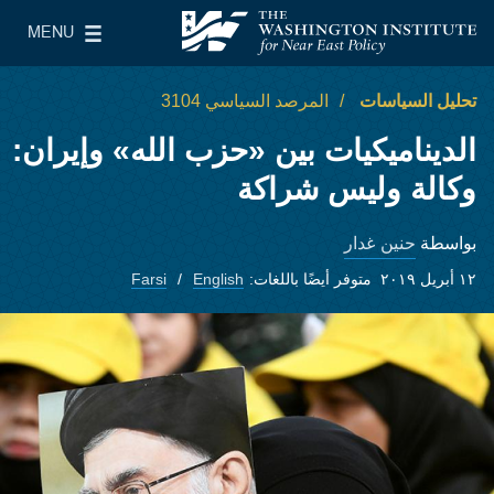
Skip to main content
MENU
معهد واشنطن لسياسات الشرق الأدنى
le Main Menu
تحليل السياسات
المرصد السياسي 3104
الديناميكيات بين «حزب الله» وإيران:
وكالة وليس شراكة
حنين غدار
بواسطة
١٢ أبريل ٢٠١٩
متوفر أيضًا باللغات:
English
Farsi