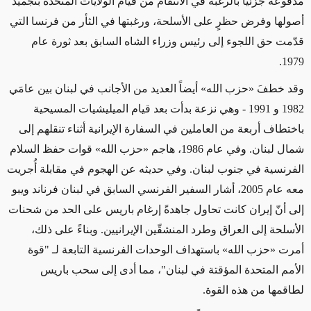
مدفوعة جزئيّاً بالرغبة في الانتقام من قيام الولايات المتحدة بتجميد
أصولها وفرض حظرٍ على الأسلحة، ورغبتها في الثأر من فرنسا التي
قدّمت حق اللجوء إلى رئيس وزراء الشاه السابق بعد ثورة عام
1979.
وقد خطفَ «حزب الله» أيضاً العديد من الأجانب في لبنان بين عامَي
1982 و 1991 - وهي نزعة بدأت بعد قيام الميليشيات المسيحية
باختطاف أربعة من العاملين في السفارة الإيرانية أثناء تنقلهم إلى
شمال لبنان. وفي عام 1986، هاجم «حزب الله» قوات حفظ السلام
الفرنسية في جنوب لبنان. وفي حديثه عن الهجوم في مقابلة أُجريت
معه عام 2005، أشار السفير الفرنسي السابق في لبنان فرناند ويبو
إلى أنّ إيران كانت تحاول جاهدةً إرغام باريس على الحد من شحنات
الأسلحة إلى العراق وطرد المنشقّين الإيرانيين. وبناءً على ذلك،
أمرت «حزب الله» باستهداف الوحدات الفرنسية التابعة لـ "قوة
الأمم المتحدة المؤقتة في لبنان"، مما أدى إلى سحب باريس
لطاقمها من هذه القوة.