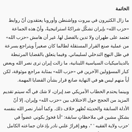
الخاتمة
ما زال الكثيرون في بيروت وواشنطن وأوروبا يعتقدون أنّ روابط
«حزب الله» بإيران تشكّل شراكةً استراتيجيةً، وأنّ هذه الجماعة
تعتمد على طهران ولا تدين بالفضل لها. غير أن هامش «حزب الله»
من عملية صنع القرار المستقلة لطالما كان صغيراً ويتراجع بسرعة
في ظل النهج التدخلي لسليماني. وفيما يتعلق بالقضايا المرتبطة
بالديناميكيات السياسية اللبنانية، ما زالت إيران ترى نصر الله وبعض
كبار المسؤولين الآخرين في «حزب الله» بمثابة مراجع موثوقة، لكن
أياً منهم ليس هو في النهاية صانع قرار بشأن القضايا المهمة.
وبينما يحتدم الخطاب الأمريكي ضد إيران، لا شك في أنّه سيتم تقديم
المزيد من الحجج حول الاختلاف بين «حزب الله» وإيران، إلا أنّ
الأدلة السابقة والحديثة تُظهر خلاف ذلك. وكما أشار نصر الله بنفسه
بشكلٍ مشين في ملاحظاتٍ سابقة: "أنا فخورٌ بكوني عضواً في
'حزب ولاية الفقيه ' "، وهو إقرارٌ علني نادر بإذعان جماعته الكامل