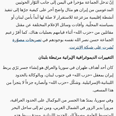
إنّ تدخل الجماعة مؤخراً في اليمن إلى جانب الثوّار الحوثيين
المدعومين من إيران هو مثال واضح آخر على كيفية جرّها إلى تنفيذ
أنشطة إقليمية مزعزعة للاستقرار لا صلة لها أبداً بأمن لبنان أو
بسياسته المحلّية. وأفادت وسائل الإعلام المختلفة عن مقتل
مقاتلين من «حزب الله» أثناء قيامهم بعمليات هناك، كما أقرّ زعيم
الجماعة حسن نصر الله نفسه بوجودهم في
تصريحات مصوّرة
نُشرت على شبكة الإنترنت
.
التغييرات الديموغرافية الإيرانية مرتبطة بلبنان
كان أحد أهداف طهران في سوريا والعراق هو إنشاء جسر بَرّي يربط
إيران بمعقل «حزب الله» في جنوب لبنان، وبالوكالة بالحدود
اللبنانية-الإسرائيلية. وشكّل «حزب الله» وأنصاره جزءاً لا يتجزأ من
هذا المسعى.
وفي سوريا، يمتدّ هذا الجسر من البوكمال على الحدود العراقية،
مروراً بدير الزور في الشمال الغربي، ومن ثم إلى ساحل البحر
المتوسط العلوي وصولاً إلى الحدود اللبنانية. وبهدف ربط هذه