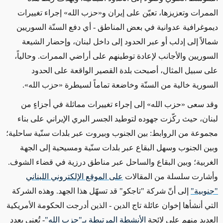
الممرات وتعزيزها، تعيّن على إيران و«حزب الله» إجراء تغييرات
ديموغرافية عدوانية في بعض المناطق - أي دفع السنّة السوريين
شمالاً إلى إدلب أو عبر الحدود إلى داخل لبنان، وإحضار الشيعة
السوريين والأجانب لإعادة توطينهم على أراضي الممرات. وحالياً،
على سبيل المثال، أصبحت بلدة القصير الواقعة على الحدود
السورية خالية من السنّة وخاضعة تماماً لسيطرة «حزب الله».
وقد سعى «حزب الله» إلى إجراء تغييرات مماثلة في أجزاءٍ من
لبنان، حيث ركّزت جهوده لتوطيد الجسر البري الإيراني على بناء
مجموعة من الروابط: بين الجنوب وبيروت عبر بلدات سنّية ساحلية؛
وبين الجنوب وسهل البقاع عبر بلدات سنّية ومسيحية إلى الجهة
الغربية؛ وبين البقاع والساحل عبر مناطق درزية في قضاء الشوف.
وأشارت سلسلة من المقالات
على الموقع الإلكتروني اللبناني
"جنوبية"
إلى أنّ شركة "تاجكو" قد تسهّل هذا الجهد. وهذه الشركة
التي أنشأها إخوان عائلة تاج الدين - الذين أدرجت الحكومة الأمريكية
العديد منهم على لائحة
الأنشطة المرتبطة بـ"حزب الله"
- تُعنى بعددٍ