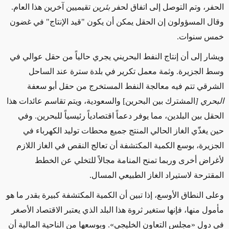
الحفر، وتم التوصل إلى اتفاق لحفر
بئرين
تقيميين آخرين هذا العام
.
وقال المسؤولون إن الحقل يمكن أن يكون "قيد الإنتاج" في غضون
خمس سنوات.
ويشار إلى أن إنتاج النفط البحريني يجري حالياً من حقل عوالي في
وسط الجزيرة. وثمة معمل تكرير في بلدة سترة عند الساحل
الشرقي تتم فيه معالجة النفط المستخرج من حقل أبو سعفة
البحري [
المشترك بين البحرين] والسعودية، ويتم تقاسم عائدات هذا
الحقل بين البلدين، مما يوفر دعماً اقتصادياً رئيسياً للبحرين. وفي
حين يغذّي الغاز الحالي المنتج جميع محطات توليد الكهرباء في
الجزيرة، بوسع الكمية المكتشفة أن تعالج النقص في الغاز اللازم
لأغراض أخرى وربما تمنح المنامة مجالاً للتخلي عن الخطط
المقترحة لاستيراد الغاز الطبيعي المسال.
وعلى النطاق الأوسع، إذا تبين أن الكمية المكتشفة كبيرة بقدر ما هو
مأمول منها، فإنها ستغير ثروة هذا البلد الذي يعتبر الاقتصاد الأصغر
في دول «مجلس التعاون الخليجي». وبوسعها من الناحية المالية أن