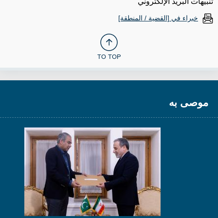
تنبيهات البريد الإلكتروني
خبراء في [القضية / المنطقة]
TO TOP
موصى به