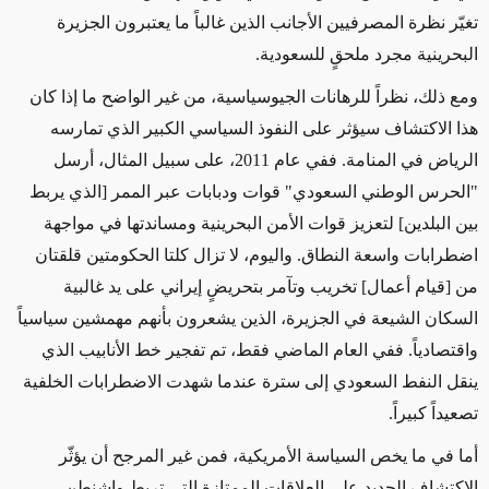
تغيّر نظرة المصرفيين الأجانب الذين غالباً ما يعتبرون الجزيرة
البحرينية مجرد ملحقٍ للسعودية.
ومع ذلك، نظراً للرهانات الجيوسياسية، من غير الواضح ما إذا كان
هذا الاكتشاف سيؤثر على النفوذ السياسي الكبير الذي تمارسه
الرياض في المنامة. ففي عام 2011، على سبيل المثال، أرسل
"الحرس الوطني السعودي" قوات ودبابات عبر الممر [الذي يربط
بين البلدين] لتعزيز قوات الأمن البحرينية ومساندتها في مواجهة
اضطرابات واسعة النطاق. واليوم، لا تزال كلتا الحكومتين قلقتان
من [قيام أعمال] تخريب وتآمر بتحريضٍ إيراني على يد غالبية
السكان الشيعة في الجزيرة، الذين يشعرون بأنهم مهمشين سياسياً
واقتصادياً. ففي العام الماضي فقط، تم تفجير خط الأنابيب الذي
ينقل النفط السعودي إلى سترة عندما شهدت الاضطرابات الخلفية
تصعيداً كبيراً.
أما في ما يخص السياسة الأمريكية، فمن غير المرجح أن يؤثّر
الاكتشاف الجديد على العلاقات الممتازة التي تربط واشنطن