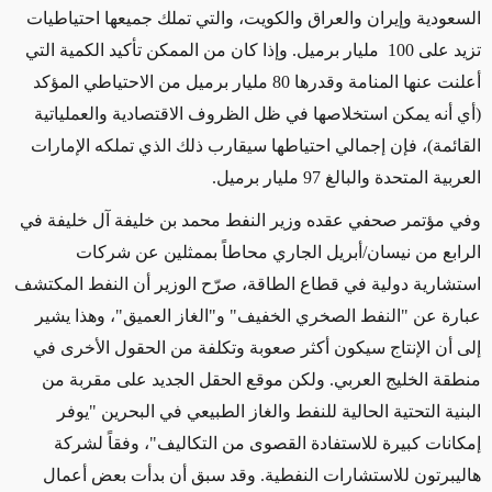
السعودية وإيران والعراق والكويت، والتي تملك جميعها احتياطيات
تزيد على
100
مليار برميل. وإذا كان من الممكن تأكيد الكمية التي
أعلنت عنها المنامة وقدرها 80 مليار برميل من الاحتياطي المؤكد
(أي أنه يمكن استخلاصها في ظل الظروف الاقتصادية والعملياتية
القائمة)، فإن إجمالي احتياطها سيقارب ذلك الذي تملكه الإمارات
العربية المتحدة والبالغ 97 مليار برميل.
وفي مؤتمر صحفي عقده وزير النفط محمد بن خليفة آل خليفة في
الرابع من نيسان/أبريل الجاري محاطاً بممثلين عن شركات
استشارية دولية في قطاع الطاقة، صرّح الوزير أن النفط المكتشف
عبارة عن "النفط الصخري الخفيف" و"الغاز العميق"، وهذا يشير
إلى أن الإنتاج سيكون أكثر صعوبة وتكلفة من الحقول الأخرى في
منطقة الخليج العربي. ولكن موقع الحقل الجديد على مقربة من
البنية التحتية الحالية للنفط والغاز الطبيعي في البحرين "يوفر
إمكانات كبيرة للاستفادة القصوى من التكاليف"، وفقاً لشركة
هاليبرتون للاستشارات النفطية. وقد سبق أن بدأت بعض أعمال