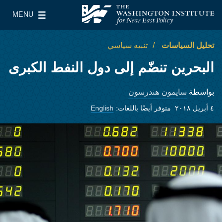
Skip to main content
MENU
معهد واشنطن لسياسات الشرق الأدنى
le Main Menu
تحليل السياسات
تنبيه سياسي
البحرين تنضّم إلى دول النفط الكبرى
سايمون هندرسون
بواسطة
٤ أبريل ٢٠١٨
متوفر أيضًا باللغات:
English