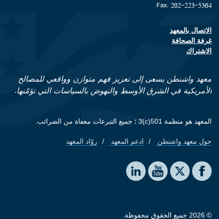
Fax: 202-223-5364
الاتصال بالمعهد
Footer contact links
غرفة الصحافة
الاشتراك
معهد واشنطن يسعى إلى تعزيز فهم متوازن وواقعي للمصالح
الأمريكية في الشرق الأوسط والنهوض بالسياسات التي تؤمّنها.
المعهد هو منظمة 501(c)3 ؛ جميع التبرعات معفاة من الضرائب.
حول معهد واشنطن
ادعم المعهد
روّاد المعهد
Footer quick links
Social media
The Washington Institute on LinkedIn
The Washington Institute on YouTube
The Washington Institute on Facebook
The Washington Institute on X
© 2026 جميع الحقوق محفوظة.