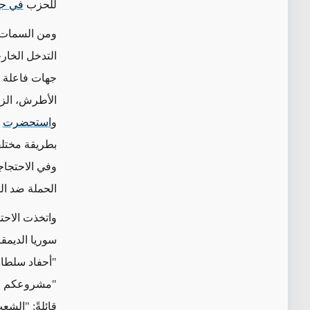
للحزب
في جم
ومن السمات 
التدخل الخا
جهات فاعلة 
الأطرش، الزع
و
استحضرت
ا
بطريقة مختلفة
وفي الاحتجا
الحملة ضد ال
واتخذت الاحت
سوريا الديمقر
"أحفاد سلطان
"مشروعكم الق
قائلةً: "الش