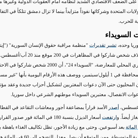
على الضعف الاقتصادي الشديد لنظامه أمام العقوبات الدولية وغيرها من
لايات المتحدة وشركائها نفوذاً متزايداً بينما لا تزال دمشق تتلكأ في ال
ة للحرب.
 السويداء
يا وحده،
تشير تقديرات
"منظمة مراقبة حقوق الإنسان السورية" ("إيتان
الموقع الإخباري المحلي للمعارضة، "السويداء 24"، أن 2000 ش
ف هذه الأرقام اليومية بأنها "غير مسبوقة".
المحليون حتى الآن دعوات المغتربين لتشكيل أحزاب جديدة وعقد مؤ
وات الانفصال، معتبرين السويداء موطنهم الشرعي داخل سوريا.
أصدر
الأسد قراراً بمضاعفة أجور ومعاشات التقاعد في القطاع
ز أيضاً. و
ارتفعت
أسعار الديزل بنسبة 180 في المائة فور صدور القرار، ثم قفزت
بعد أسبوعين. وحتى مع زيادة الأجور، تظل تكاليف الغذاء باهظة ب
لمتوسطة. ومن المتوقع أن يصل معدل التضخم إلى 60 في المائة هذا العام،