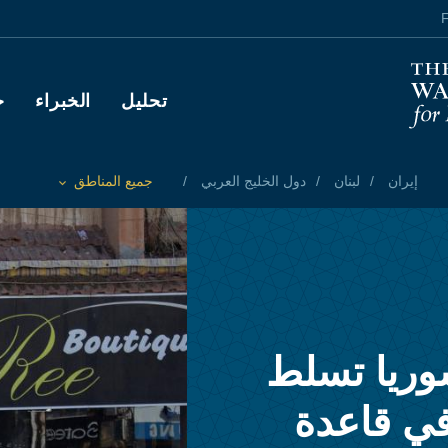
F
Main navigation
تحليل
الخبراء
ح
إيران
لبنان
دول الخليج العربي
جميع المناطق
Toggle List of
وريا تسلط
ي قاعدة