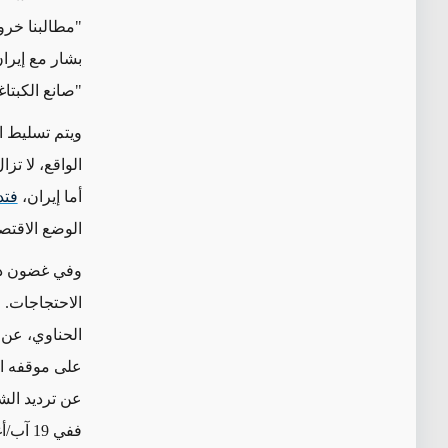
"مطالبنا خرو
بشار مع إيرا
"صانع الكبتا
ويتم تسليط
ا
الواقع، لا ت
أما إيران،
فتد
الوضع الاقتص
وفي غضون ذلك
الاحتجاجات. 
الحناوي، عن 
على موقفه الم
عن ترديد الش
ففي 19 آب/أغسطس،