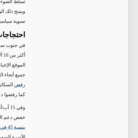
تسلط
الضوء 
ويمنح ذلك الو
تسوية سياسي
احتجاجات
في جنوب سور
أكثر من 10 آلاف شخص شاركوا في المظاهرات في 200 موقع منذ 20 آب/أغسطس. و
جميع أنحاء المحافظة في 1 أيلول/سبتمبر، ووص
رفض
السكان 
كما رفضوا دع
وفي 15 آب/أغسطس،
خفض دعم الغا
بنسبة 45 في المائة
الأسرة السورية ا