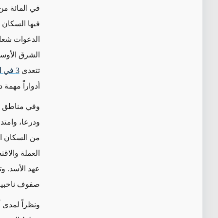
في المائة من
فيها السكان ا
الدعوات شعار
الشرق الأوسط
تتعدى
3 في المائة
أدواراً مهمة 
وفي مناطق أخ
ودرعا، وامتد
من السكان ال
العملة والاقت
عهد الأسد. وت
صفوف ناخبيه
ونظراً لمدى 