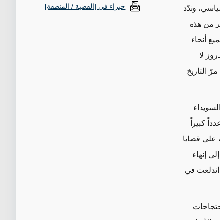
خبراء في [القضية / المنطقة]
ياسي، وندّد
ر من هذه
يع أنحاء
روز لا
رّ التاريخ
لسويداء
ً كبيراً
على قضايا
لى إنهاء
 اندلعت في
حتجاجات