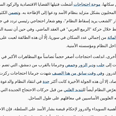
 سكانها،
موجة احتجاجات
أشعلت فتيلها القضايا الاقتصادية والركود الس
لمحليون بشكل متزايد بنظام الأسد ودعوا إلى الإطاحة به. و
تضمن
الكثي
 "الشعب يريد إسقاط النظام"، وهو شعار احتجاجي رئيسي تردد في جم
 خلال حركة "الربيع العربي" في العقد الماضي. وفي حين أن نسبة الد
من إجمالي عدد السكان في سوريا، إلّا أن هذه الطائفة لعبت على م
داخل النظام ومؤسسته الأمنية.
رى، اندلعت احتجاجات أصغر حجماً تضامناً مع
المظاهرات الأكبر
في ا
ت إلى
حلب
و
دير الزور
و
حمص
وجرمانا بالقرب من دمشق، التي تضم عددا
دروز. و
في وقت سابق من هذا الصيف
شهدت جرمانا احتجاجات ركزت 
صاد، إلا أن هذه الجولة الأخيرة كانت أكثر
حدة
في انتقاد النظام والدعوة إ
عرّض النظام أيضاً لل
تنديد العلني
من قبل حركات الاحتجاج الجديدة التي
 العلويين الأساسيين في معاقلهم على طول الساحل.
أهمية السويداء والدروز لإحكام قبضة بشار الأسد على السلطة،
فإن الا