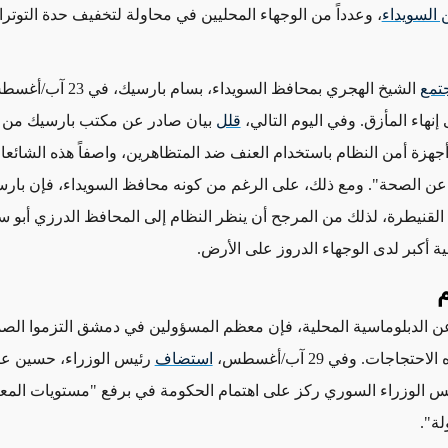
السويداء
، وعدداً من الوجهاء المحليين في محاولة لتخفيف حدة التوتر
تمع
الشيخ
الهجري
بمحافظ السويداء، بسام بار
نهاء المأزق. وفي اليوم التالي،
قلل
بيان صادر عن مكتب بارسيك من أ
أجهزة أمن النظام باستخدام العنف ضد المتظاهرين، واصفاً هذه الشائعات
ً عن الصحة".
ومع ذلك، على الرغم من كونه محافظ السويداء، فإن
بارس
لقنيطرة،
لذلك من المرجح أن ينظر النظام
إلى المحافظ الدرزي أبو س
ة أكبر لدى الوجهاء الدروز على الأرض.
م
 الدبلوماسية المحلية،
فإن معظم المسؤولين في دمشق التزموا الصم
ه الاحتجاجات
. وفي 29 آب/أغسطس،
استضاف
رئيس الوزراء، حسين ع
لس الوزراء السوري ركز على
اهتمام
الحكومة في
برفع "مستويات المع
لة"
.