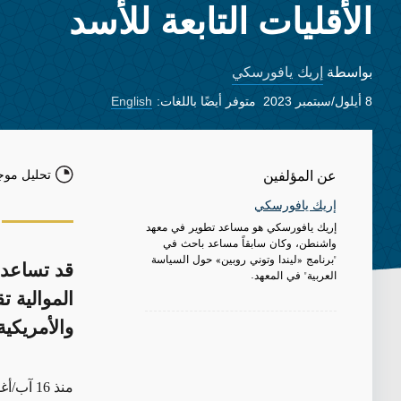
الأقليات التابعة للأسد
إريك يافورسكي
بواسطة
8 أيلول/سبتمبر 2023
متوفر أيضًا باللغات:
English
تحليل موج
عن المؤلفين
إريك يافورسكي
إريك يافورسكي هو مساعد تطوير في معهد
واشنطن، وكان سابقاً مساعد باحث في
"برنامج «ليندا وتوني روبين» حول السياسة
قد تساعد 
العربية" في المعهد.
الموالية ت
والأمريكية