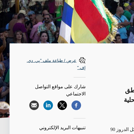
عرض / طباعة ملف "پي. دي.
إف."
شارك على مواقع التواصل
اطق
الاجتماعي
حلية
تنبيهات البريد الإلكتروني
منذ 16 آب/أغسطس، شهدت محافظة السويداء التي تقع في جنوب سوريا والتي يشكل الدروز 90