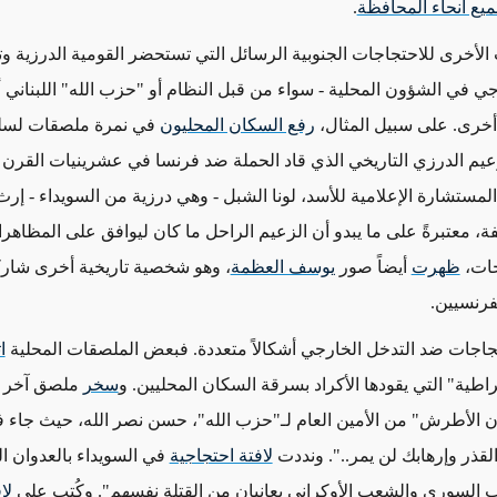
يع أنحاء المحافظة
.
الأخرى للاحتجاجات
الجنوبية الرسائل التي تستحضر القومية الدرزية 
رجي في الشؤون المحلية
- سواء من قبل النظام أو "حزب الله" اللبناني أ
أخرى
. على سبيل المثال،
رفع السكان المحليون
في نمرة ملصقات لسل
يم الدرزي التاريخي الذي قاد الحملة ضد فرنسا في عشرينيات القرن 
لمستشارة الإعلامية للأسد، لونا الشبل
- وهي درزية من السويداء -
إرث
، معتبرةً على ما يبدو أن الزعيم الراحل ما كان ليوافق على المظاهرا
جات،
ظهرت
أيضاً صور
يوسف العظمة
، وهو شخصية تاريخية أخرى شا
فرنسيين.
جاجات ضد التدخل الخارجي أشكالاً متعددة. فبعض الملصقات المحلية
ا
اطية" التي يقودها الأكراد بسرقة السكان المحليين. و
سخر
ملصق آخر ي
 الأطرش" من الأمين العام لـ"حزب الله"، حسن نصر الله، حيث جاء ف
ذر وإرهابك لن يمر..". ونددت
لافتة احتجاجية
في السويداء بالعدوان ا
عب السوري والشعب الأوكراني يعانيان من القتلة نفسهم". وكُتب على
لا