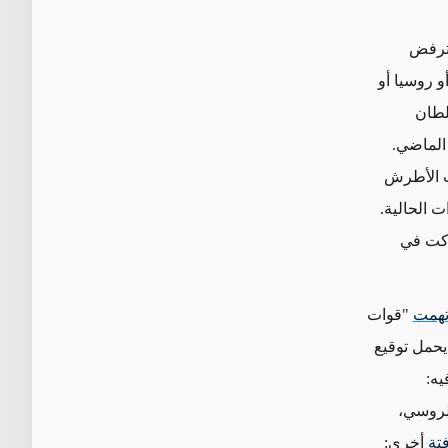
وترفض
و روسيا أو
طان
الماضي.
 الأطرش
ت الحالية.
ركت في
تهمت
"قوات
حمل توقيع
يه:
لروسي،
فتة
أخرى: