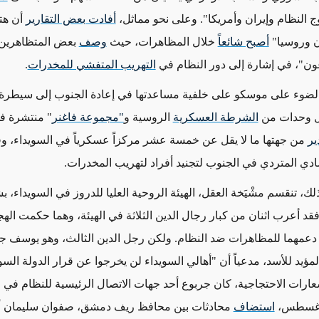
ج النظام وإيران وأمريكا". وعلى نحو مماثل،
أفادت بعض التقارير
أن هت
ن وروسيا"
أصبح شائعاً
خلال المظاهرات،
حيث
وصف
بعض المتظاهرين ا
غون"، في إشارة إلى دور النظام في
التهريب المتفشي للمخدرات
.
لضوء على موسكو على خلفية مساعدتها في إعادة الجنوب إلى سيطرة 
زال وحدات من
الشرطة العسكرية
الروسية و
"مجموعة فاغنر
"
منتشرة في
ير
من جهتها ما لا يقل عن خمسة عشر مركزاً عسكرياً في السويداء، و
ادي المتردي في الجنوب لتجنيد أفراد لتهريب المخدرات.
، تنقسم مشْيَخة العقل، الهيئة الروحية العليا للدروز في السويداء، ب
فقد أعرب اثنان من
كبار رجال الدين الثلاثة
في الهيئة، وهما حكمت اله
دعمهما للمظاهرات ضد النظام. ولكن رجل الدين الثالث، وهو يوسف ج
ؤيد للأسد، مدعياً أن "أهالي السويداء لن يخرجوا عن قرار الدولة السوري
عارات الاحتجاجية، كان جربوع أحد جهات الاتصال الرئيسية للنظام في ا
استضاف
محادثات بين محافظ ريف دمشق، صفوان سليمان أب