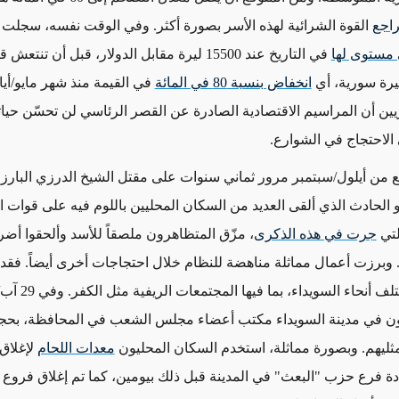
راجع
القوة الشرائية لهذه الأسر بصورة أكثر. وفي الوقت
نفسه
، سجلت ا
 مستوى لها
في التاريخ
عند 15500
ليرة
مقابل الدولار، قبل أن تنتعش قيمت
يرة سورية، أي
انخفاض بنسبة 80 في المائة
في القيمة منذ شهر مايو/أيا
ين أن المراسيم الاقتصادية الصادرة عن القصر الرئاسي لن تحسّن حيات
 الاحتجاج في الشوارع.
 من أيلول/سبتمبر مرور ثماني سنوات على مقتل الشيخ الدرزي البارز 
و الحادث الذي ألقى العديد من السكان المحليين باللوم فيه على قوات ا
لتي
جرت في هذه الذكرى
، مزّق المتظاهرون ملصقاً للأسد وألحقوا أضرار
. وبرزت أعمال مماثلة مناهضة للنظام
خلال
احتجاجات أخرى أيضاً. فقد
أنحاء السويداء، بما فيها المجتمعات الريفية مثل الكفر. وفي 29 آب/أغسطس،
ن في مدينة السويداء مكتب أعضاء مجلس الشعب في المحافظة، بحجة 
ثليهم.
وبصورة مماثلة
، استخدم السكان المحليون
معدات اللحام
لإغلاق 
ادة فرع حزب "البعث" في المدينة قبل
ذلك بيومين
، كما تم إغلاق فروع