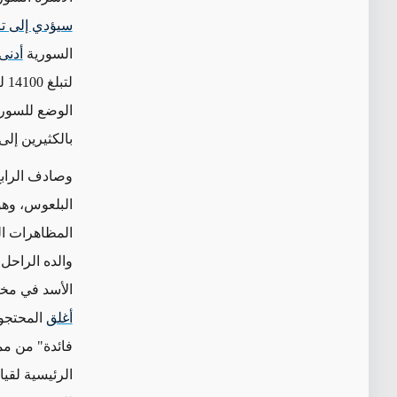
سيؤدي إلى ت
السورية
أدنى
لتبلغ 14100
ل
الوضع للسوري
بالكثيرين إلى
وصادف الرابع
البلعوس
، وه
المظاهرات ا
والده الراحل
الأسد في مختلف 
أغلق
المحتجو
فائدة" من مم
الرئيسية لقي