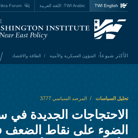
Skip to main content
TWI English
TWI Arabic:
اللغة العربية
ikra Forum
Homepage
/
الأكثر شيوعاً:
الشؤون العسكرية والأمنية
الطاقة والاقتصاد
تحليل السياسات
المرصد السياسي 3777
الاحتجاجات الجديدة في س
الضوء على نقاط الضعف ف