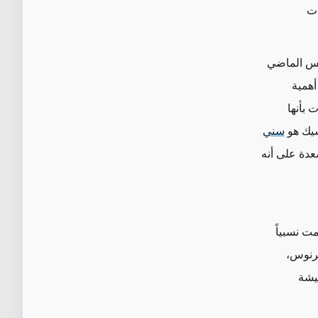
ات
سيك، في 23 آب/أغسطس الماضي
همية
 بأنها
يك هو
سني
عدة على أنه
ت نسبياً
رنوس،
يشة