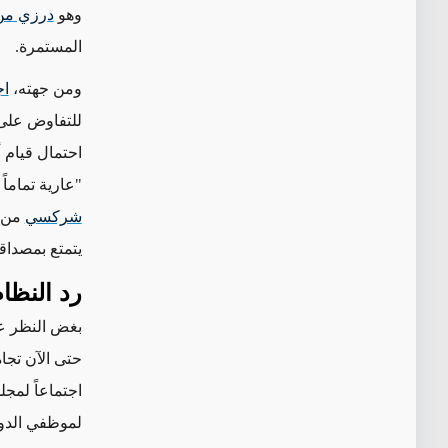
وهو
درزي من 
المستمرة
.
ومن جهته،
اج
للتفاوض على إ
احتمال قيام 
"عارية تماما
شركسي
من ا
يتمتع بمصداقي
رد النظا
بغض النظر عن
حتى الآن تجا
اجتماعاً لمج
لموظفي الدو