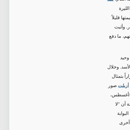
لليرة
ها قليلاً
ر
. وأثبت
هم، ما دفع
وحيد
لأسد
. وخلال
اً بتمثال
أزيلت
صور
أن "لا
البوابة
 أخرى