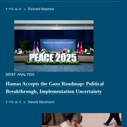
Richard Nephew
◆
٠٧‏/٠٨‏/٢٠٢٦
BRIEF ANALYSIS
Hamas Accepts the Gaza Roadmap: Political
Breakthrough, Implementation Uncertainty
Neomi Neumann
◆
٠٧‏/٠٨‏/٢٠٢٦