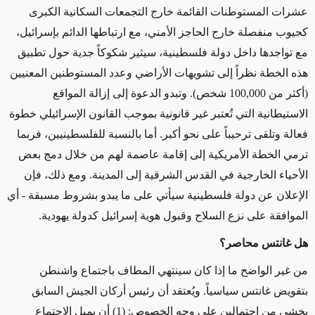
عشرات المستوطنات القائمة خارج التجمعات السكانية الكبرى
كجيوب منفصلة خارج الحاجز الأمني، مع ارتباطها الدائم بإسرائيل،
مع تواجدها داخل دولة فلسطينية، سيثير شكوكاً جدية حول تطبيق
هذه الخطة نظراً إلى تشويهات الأراضي وعدد المستوطنين المعنيين
(أكثر من
100,000
شخص). وتبدو الدعوة إلى إزالة المواقع
الاستيطانية التي تُعتبر غير قانونية بموجب القانون الإسرائيلي خطوة
فعالة وتلقى ترحيباً على نحو أكبر. أما بالنسبة للفلسطينيين، فربما
ترمي الخطة الأمريكية إلى إقامة عاصمة لهم من خلال دمج بعض
الأحياء الخارجية في القدس الشرقية إلى المدينة. ومع ذلك، فإن
الإعلان عن دولة فلسطينية سيأتي على ما يبدو بشروط مسبقة - أي
الموافقة على نزع السلاح وقبول هوية إسرائيل كدولة يهودية.
هل غانتس محاصر؟
من غير الواضح ما إذا كان سينتهي المطاف باجتماع واشنطن
بتقويض غانتس سياسياً. ويُعتقد أن رئيس أركان الجيش السابق
يخشى من احتمالين على وجه الخصوص: (1) أن يميل الاجتماع