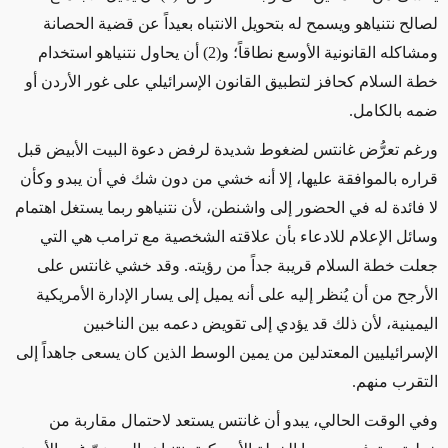
لصالح نتنياهو ويسمح له بتحويل الانتباه بعيداً عن قضية الحصانة
ومشاكله القانونية الأوسع نطاقاً؛ و(2) أن يحاول نتنياهو استخدام
خطة السلام كحافز لتطبيق القانون الإسرائيلي على غور الأردن أو
ضمه بالكامل.
ورغم تعرُّض غانتس لضغوط شديدة لرفض دعوة البيت الأبيض قبل
قراره بالموافقة عليها، إلا أنه خشي من دون شك في أن يبدو وكأن
لا فائدة له في الحضور إلى واشنطن، لأن نتنياهو ربما يستغل اهتمام
وسائل الإعلام للادعاء بأن علاقته الشخصية مع ترامب هي التي
جعلت خطة السلام قريبة جداً من رؤيته. وقد خشي غانتس على
الأرجح من أن يُنظر إليه على أنه يميل إلى يسار الإدارة الأمريكية
اليمينية، لأن ذلك قد يؤدي إلى تقويض دعمه بين الناخبين
الإسرائيليين المعتدلين من يمين الوسط الذين كان يسعى جاهداً إلى
التقرب منهم.
وفي الوقت الحالي، يبدو أن غانتس يستعد لاحتمال مقاربة من