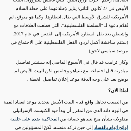
الأبيض في 27 كانون الثاني/ يناير لإطلاعهما على خطة السلام
الأمريكية للشرق الأوسط التي طال انتظارها. وكما هو متوقع، لم
تُقدّم دعوة لـ "السلطة الفلسطينية"، التي قطعت العلاقات مع
واشنطن بعد نقل السفارة الأمريكية إلى القدس في عام 2017.
(ستتم مناقشة أكمل لردود الفعل الفلسطينية على الاجتماع في
مرصد سياسي لاحق).
وكان ترامب قد قال في الأسبوع الماضي إنه سينشر تفاصيل
مبادرته قبل اجتماعه مع نتنياهو وجانتس لكن البيت الأبيض لم
يوضح بعد على وجه الدقة موعد إعلان تفاصيل الخطة .
لماذا الان؟
من الصعب تجاهل واقع قيام البيت الأبيض بتحديد موعد انعقاد القمة
في اليوم ذاته الذي من المقرر أن يبدأ فيه الكنيست الإسرائيلي
مداولاته بشأن منح نتنياهو حصانة من
المحاكمة ضده على خلفية
لوائح اتهام بالفساد
إلى حين تركه منصبه. لكنّ المسؤولين في