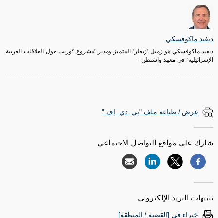
ديفيد ماكوفسكي
ديفيد ماكوفسكي هو زميل "زيغلر" المتميز ومدير "مشروع كوريت حول العلاقات العربية
الإسرائيلية" في معهد واشنطن.
عرض / طباعة ملف "پي. دي. إف."
شارك على مواقع التواصل الاجتماعي
تنبيهات البريد الإلكتروني
خبراء في [القضية / المنطقة]