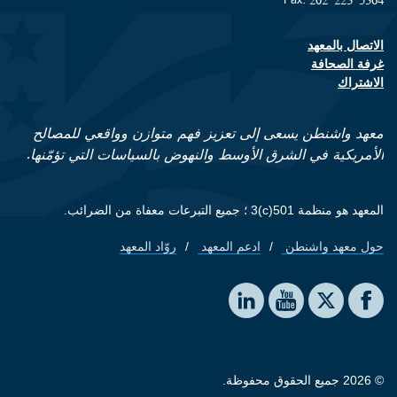
الاتصال بالمعهد
Footer contact links
غرفة الصحافة
الاشتراك
معهد واشنطن يسعى إلى تعزيز فهم متوازن وواقعي للمصالح
الأمريكية في الشرق الأوسط والنهوض بالسياسات التي تؤمّنها.
المعهد هو منظمة 501(c)3 ؛ جميع التبرعات معفاة من الضرائب.
حول معهد واشنطن
ادعم المعهد
روّاد المعهد
Footer quick links
Social media
The Washington Institute on LinkedIn
The Washington Institute on YouTube
The Washington Institute on Facebook
The Washington Institute on X
© 2026 جميع الحقوق محفوظة.