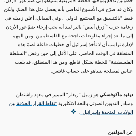
خطوتين تدفع بموجبها الخطة الأمريكية بنتنياهو إلى ضمّ غور الأردن.
وكان قد صرّح في الأسبوع الماضي بأنه يفضل مثل هذا الضمّ، ولكن
فقط "بالتنسيق مع المجتمع الدولي". وفي المقابل، أعلن زميله في
زعامة حزب "أزرق أبيض" يائير لبيد أنه يجب إرجاء ضمّ غور الأردن
إلى ما بعد إجراء مفاوضات ناجحة مع الفلسطينيين. ومن المهم
لإدارة ترامب أن لا تأخذ إسرائيل أي خطوات فاعلة لضمّ هذه
المنطقة في الوقت الحاضر، على الأقل إلى حين رفض "السلطة
الفلسطينية" للخطة بشكل قاطع. ومن هذا المنطلق، قد يلعب
عباس لمصلحة نتنياهو على حساب غانتس.
ديفيد ماكوفسكي
هو زميل "زيغلر" المميز في معهد واشنطن
ومبادر التدوين الصوتي باللغة الانكليزية
"نقاط القرار: العلاقة بين
الولايات المتحدة وإسرائيل"
.
عن المؤلفين