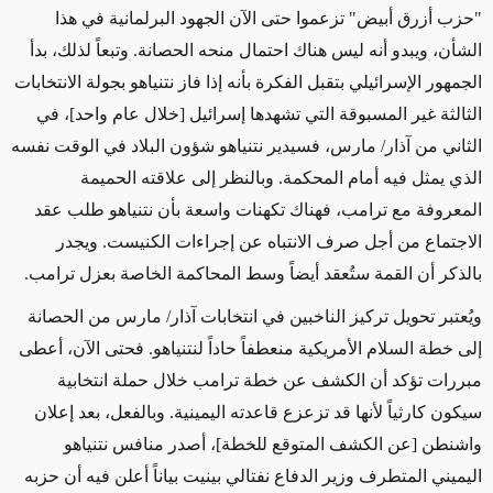
"حزب أزرق أبيض" تزعموا حتى الآن الجهود البرلمانية في هذا
الشأن، ويبدو أنه ليس هناك احتمال منحه الحصانة. وتبعاً لذلك، بدأ
الجمهور الإسرائيلي بتقبل الفكرة بأنه إذا فاز نتنياهو بجولة الانتخابات
الثالثة غير المسبوقة التي تشهدها إسرائيل [خلال عام واحد]، في
الثاني من آذار/ مارس، فسيدير نتنياهو شؤون البلاد في الوقت نفسه
الذي يمثل فيه أمام المحكمة. وبالنظر إلى علاقته الحميمة
المعروفة مع ترامب، فهناك تكهنات واسعة بأن نتنياهو طلب عقد
الاجتماع من أجل صرف الانتباه عن إجراءات الكنيست. ويجدر
بالذكر أن القمة ستُعقد أيضاً وسط المحاكمة الخاصة بعزل ترامب.
ويُعتبر تحويل تركيز الناخبين في انتخابات آذار/ مارس من الحصانة
إلى خطة السلام الأمريكية منعطفاً حاداً لنتنياهو. فحتى الآن، أعطى
مبررات تؤكد أن الكشف عن خطة ترامب خلال حملة انتخابية
سيكون كارثياً لأنها قد تزعزع قاعدته اليمينية. وبالفعل، بعد إعلان
واشنطن [عن الكشف المتوقع للخطة]، أصدر منافس نتنياهو
اليميني المتطرف وزير الدفاع نفتالي بينيت بياناً أعلن فيه أن حزبه