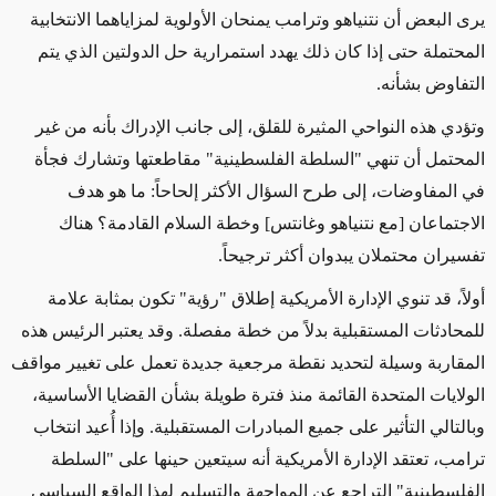
يرى البعض أن نتنياهو وترامب يمنحان الأولوية لمزاياهما الانتخابية
المحتملة حتى إذا كان ذلك يهدد استمرارية حل الدولتين الذي يتم
التفاوض بشأنه.
وتؤدي هذه النواحي المثيرة للقلق، إلى جانب الإدراك بأنه من غير
المحتمل أن تنهي "السلطة الفلسطينية" مقاطعتها وتشارك فجأة
في المفاوضات، إلى طرح السؤال الأكثر إلحاحاً: ما هو هدف
الاجتماعان [مع نتنياهو وغانتس] وخطة السلام القادمة؟ هناك
تفسيران محتملان يبدوان أكثر ترجيحاً.
أولاً، قد تنوي الإدارة الأمريكية إطلاق "رؤية" تكون بمثابة علامة
للمحادثات المستقبلية بدلاً من خطة مفصلة. وقد يعتبر الرئيس هذه
المقاربة وسيلة لتحديد نقطة مرجعية جديدة تعمل على تغيير مواقف
الولايات المتحدة القائمة منذ فترة طويلة بشأن القضايا الأساسية،
وبالتالي التأثير على جميع المبادرات المستقبلية. وإذا أُعيد انتخاب
ترامب، تعتقد الإدارة الأمريكية أنه سيتعين حينها على "السلطة
الفلسطينية" التراجع عن المواجهة والتسليم لهذا الواقع السياسي