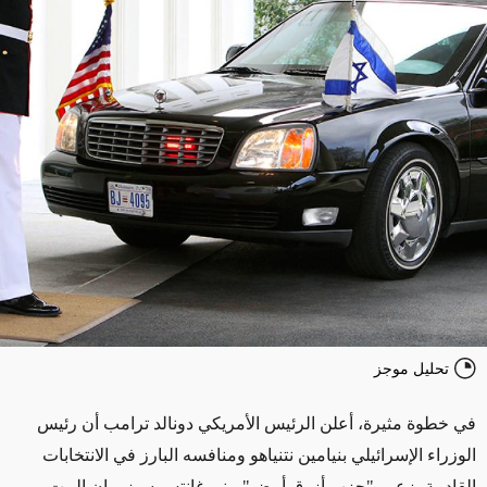
تحليل موجز
في خطوة مثيرة، أعلن الرئيس الأمريكي دونالد ترامب أن رئيس
الوزراء الإسرائيلي بنيامين نتنياهو ومنافسه البارز في الانتخابات
القادمة، زعيم "حزب أزرق أبيض" بيني غانتس سيزوران البيت