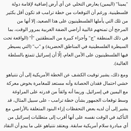
"يمينا" (اليمين) يعارض التخلي عن أي أرض إضافية لإقامة دولة
فلسطينية. ورغم أن التوقعات من خطة ترامب قد تكون أقل بكثير
من تلك التي يأملها الفلسطينيون على هذا الصعيد، إلا أنها من
المرجح أن تمنحهم غالبية أراضي الضفة الغربية بمرور الوقت، بما
في ذلك المنطقة "ج" وأجزاء كبيرة من المنطقتين "أ" (الواقعة تحت
السيطرة الفلسطينية في المناطق الحضرية) و "ب" (التي يسيطر
فيها الفلسطينيون على الأمن العام، إلّا أن إسرائيل تتمتع بالسلطة
الغالبة).
ومع ذلك، يشير توقيت الكشف عن الخطة الأمريكية إلى أن نتنياهو
خشي احتمال فقدان الحصانة وأنه مستعد للمغامرة بخوض معركة
مع اليمين في إسرائيل. وربما أنه واثقاً من قدرته على المراوغة
وسط توقعات الجمهور بشأن خطة ترامب - على سبيل المثال، قد
يشير إلى أن لديه بعض التحفظات إزاء البنود المتعلقة بالأراضي مع
التأكيد في الوقت نفسه على أنها أقرب إلى متطلبات إسرائيل من
أي مبادرة سلام أمريكية سابقة. ويعتقد نتنياهو على ما يبدو أن النقاد