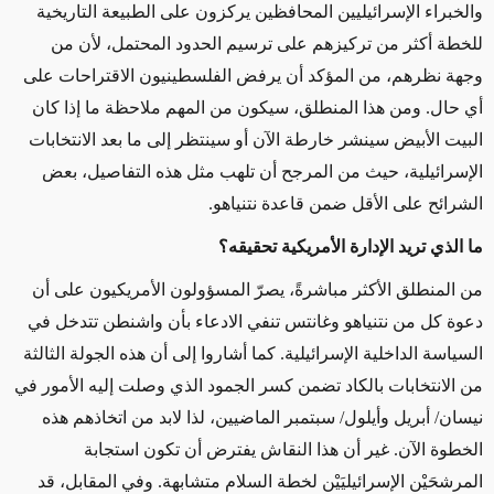
والخبراء الإسرائيليين المحافظين يركزون على الطبيعة التاريخية
للخطة أكثر من تركيزهم على ترسيم الحدود المحتمل، لأن من
وجهة نظرهم، من المؤكد أن يرفض الفلسطينيون الاقتراحات على
أي حال. ومن هذا المنطلق، سيكون من المهم ملاحظة ما إذا كان
البيت الأبيض سينشر خارطة الآن أو سينتظر إلى ما بعد الانتخابات
الإسرائيلية، حيث من المرجح أن تلهب مثل هذه التفاصيل، بعض
الشرائح على الأقل ضمن قاعدة نتنياهو.
ما الذي تريد الإدارة الأمريكية تحقيقه؟
من المنطلق الأكثر مباشرةً، يصرّ المسؤولون الأمريكيون على أن
دعوة كل من نتنياهو وغانتس تنفي الادعاء بأن واشنطن تتدخل في
السياسة الداخلية الإسرائيلية. كما أشاروا إلى أن هذه الجولة الثالثة
من الانتخابات بالكاد تضمن كسر الجمود الذي وصلت إليه الأمور في
نيسان/ أبريل وأيلول/ سبتمبر الماضيين، لذا لابد من اتخاذهم هذه
الخطوة الآن. غير أن هذا النقاش يفترض أن تكون استجابة
المرشحَيْن الإسرائيليَيْن لخطة السلام متشابهة. وفي المقابل، قد