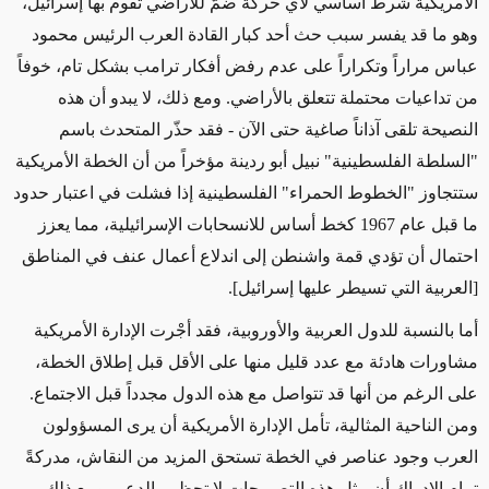
الأمريكية شرط أساسي لأي حركة ضمّ للأراضي تقوم بها إسرائيل،
وهو ما قد يفسر سبب حث أحد كبار القادة العرب الرئيس محمود
عباس مراراً وتكراراً على عدم رفض أفكار ترامب بشكل تام، خوفاً
من تداعيات محتملة تتعلق بالأراضي. ومع ذلك، لا يبدو أن هذه
النصيحة تلقى آذاناً صاغية حتى الآن - فقد حذّر المتحدث باسم
"السلطة الفلسطينية" نبيل أبو ردينة مؤخراً من أن الخطة الأمريكية
ستتجاوز "الخطوط الحمراء" الفلسطينية إذا فشلت في اعتبار حدود
ما قبل عام 1967 كخط أساس للانسحابات الإسرائيلية، مما يعزز
احتمال أن تؤدي قمة واشنطن إلى اندلاع أعمال عنف في المناطق
[العربية التي تسيطر عليها إسرائيل].
أما بالنسبة للدول العربية والأوروبية، فقد أجْرت الإدارة الأمريكية
مشاورات هادئة مع عدد قليل منها على الأقل قبل إطلاق الخطة،
على الرغم من أنها قد تتواصل مع هذه الدول مجدداً قبل الاجتماع.
ومن الناحية المثالية، تأمل الإدارة الأمريكية أن يرى المسؤولون
العرب وجود عناصر في الخطة تستحق المزيد من النقاش، مدركةً
تمام الإدراك أن مثل هذه التصريحات لا تحظى بالدعم. ومع ذلك،