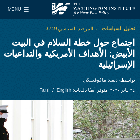
Skip to main content
MENU
معهد واشنطن لسياسات الشرق الأدنى
le Main Menu
تحليل السياسات
المرصد السياسي 3249
اجتماع حول خطة السلام في البيت
الأبيض: الأهداف الأمريكية والتداعيات
الإسرائيلية
ديفيد ماكوفسكي
بواسطة
٢٤ يناير ٢٠٢٠
متوفر أيضًا باللغات:
English
Farsi