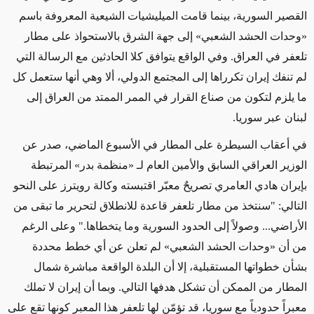
القصير السورية، بينما قامت الميليشيات الشيعية المعروفة باسم
«وحدات الحشد الشعبي» إلى جهة الشرق بالاستحواذ على مطار
تلعفر في العراق. وفي الواقع يتوافق كلا الحادثين مع الرسالة التي
لم تنفك إيران تكرراها إلى المجتمع الدولي، ألا وهي أنها ستعمل كل
ما يلزم لتكون من صناع القرار في الممر الممتد من العراق إلى
لبنان عبر سوريا.
في أعقاب السيطرة على المطار في الأسبوع الماضي، صدر عن
الوزير العراقي السابق والأمين العام لـ «منظمة بدر» المرتبطة
بإيران هادي العامري تصريحٌ معبّر اقتبسته وكالة رويترز على النحو
التالي: "سنتخذ من مطار تلعفر قاعدة للانطلاق لتحرير ما تبقى من
الأراضي... وصولاً إلى الحدود السورية وما يتخطاها." وعلى الرغم
من أن «وحدات الحشد الشعبي» لم تعلن عن أي خطط محددة
بشأن خطواتها المستقبلية، إلا أن البلدة الواقعة مباشرة شمال
المطار من الممكن أن تشكل هدفها التالي. وبما أن إيران لا تملك
معبراً حدودياً مع سوريا، قد تؤمّن لها تلعفر هذا المعبر كونها تقع على