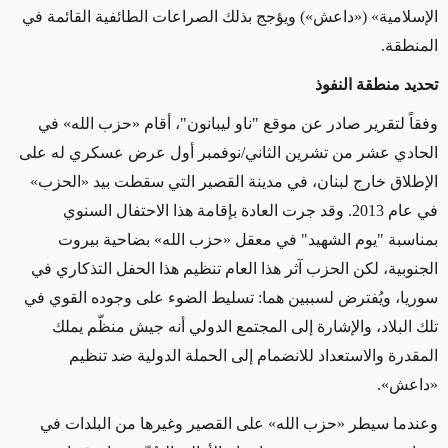
الإسلامية» («داعش») ويؤجج بذلك الصراعات الطائفية القائمة في
المنطقة.
تحديد منطقة النفوذ
وفقاً لتقرير صادر عن موقع "ناو ليبانون"، أقام «حزب الله» في
الحادي عشر من تشرين الثاني/نوفمبر أول عرض عسكري له على
الإطلاق خارج لبنان، في مدينة القصير التي سقطت بيد «الحزب»
في عام 2013. وقد جرت العادة بإقامة هذا الاحتفال السنوي
بمناسبة "يوم الشهيد" في معقل «حزب الله» بضاحية بيروت
الجنوبية، لكن الحزب آثر هذا العام تنظيم هذا الحفل التذكاري في
سوريا، ويُفترض لسببين هما: تسليط الضوء على وجوده القوي في
تلك البلاد، والإشارة إلى المجتمع الدولي أنه جيش منظّم يملك
المقدرة والاستعداد للانضمام إلى الحملة الدولية ضد تنظيم
«داعش».
وعندما سيطر «حزب الله» على القصير وغيرها من البلدات في