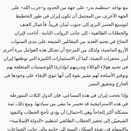
مع تواجد «منظمة بدر» على جهة من الحدود و«حزب الله» على
الجهة الأخرى، من المحتمل أن تكون إيران في طور التخطيط
لتوسيع الجسر البري إلى جنوب لبنان قريباً. فأعمال العنف
والخطابات الطائفية - إلى جانب الرواتب الثابتة - أتاحت لإيران
النجاح في تجنيد العديد من المقاتلين الشيعة على مدى السنوات
الأربع الماضية، ولذلك من المرجح أن تشكل هذه العوامل مرة أخرى
أبرز محفزات التعبئة. كما أن الاستثمارات الكبيرة التي توظفها إيران
في تجنيد هؤلاء الوكلاء وتدريبهم [وإدارة] اللوجستيات المتعلقة بهم
وتوفير الأسلحة لهم تشير بقوة إلى أنها تنوي الإبقاء على وجودها في
الخارج وتحقيق النصر.
وإذا نجحت إيران في هذه المساعي، فإن الدول الثلاث المتورطة
في هذه الاستراتيجية قد تخسر ما تبقى من سيادتها. ومع ذلك، ثمة
مشكلة أكثر إلحاحاً وهي [احتمال] أن يؤدي تأجج الخطاب والنفوذ
الشيعييْن إلى تحفيز الخطاب الطائفي لتنظيم «الدولة الإسلامية»
والإسهام في تعبئة السكان السنة إلى جانبه وإلى جانب الجماعات