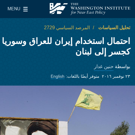
Skip to main content
MENU
معهد واشنطن لسياسات الشرق الأدنى
le Main Menu
تحليل السياسات
المرصد السياسي 2729
احتمال استخدام إيران للعراق وسوريا
كجسر إلى لبنان
حنين غدار
بواسطة
٢٣ نوفمبر ٢٠١٦
متوفر أيضًا باللغات:
English