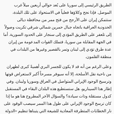
الطريق الرئيسي إلى سوريا على بُعد حوالي أربعين ميلاً غرب
الموصل. فإذا نجح وكلاؤها فعلياً في الاستحواذ على تلك البلدة،
ستتمكن إيران على الأرجح من فتح ممر من محافظة ديالى
الحدودية العراقية باتجاه جبال حمرين شمالي شرقي تكريت وصولاً
إلى تلعفر على الطريق المؤدي إلى سنجار على الحدود السورية. أما
في الجهة المقابلة من سوريا، فتملك القوات المدعومة من إيران
عدة طرق تؤدي إلى لبنان وتمر بالقصير وغيرها من البلدات في
منطقة القلمون.
وعلى الرغم من أنه قد لا يكون للجسر البري أهميةً كبرى لطهران
من ناحية نقل الأسلحة، إلا أنه سيوفر مسرحاً أكبر لاستعراض قوتها
وترسيخ الوجود الإيراني المتواصل في العراق وسوريا ولبنان. وفي
إطار هذا السيناريو، هل ستستطيع هذه البلدان البقاء في المستقبل
كدول مستقلة وذات سيادة؟ والسؤال الآخر المطروح هنا هو ما إذا
كان ترسخ الوجود الإيراني على طول هذا الممر سيصب الوقود على
نار الخطابات المتطرفة المعادية للشيعة التي يتبناها تنظيم «الدولة