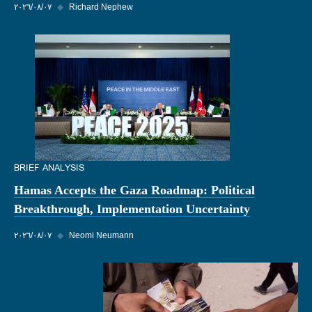
Richard Nephew
◆
٠٧‏/٠٨‏/٢٠٢٦
BRIEF ANALYSIS
Hamas Accepts the Gaza Roadmap: Political
Breakthrough, Implementation Uncertainty
Neomi Neumann
◆
٠٧‏/٠٨‏/٢٠٢٦