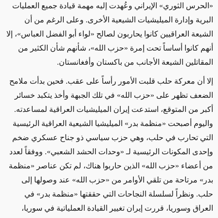
«الحرس الثوري» الإيراني وعُهدت إليه مهمة قيادة جميع العمليات
البرية وإدارة الميليشيات الشيعية الأخرى. وعلى الرغم من أن
الشيعة العراقيين كانوا يحاربون لصالح «لواء أبو الفضل العباس»، إلا
أنهم كانوا أساساً تحت إمرة «حزب الله»، شأنهم شأن الكثير من
المقاتلين الشيعة الأجانب من باكستان وأفغانستان.
إلا أن معركة حلب قلبت الأمور رأساً على عقب. فحين بدأت ملامح
الضعف تظهر على «حزب الله» في تلك الجبهة وأخذ يتكبد خسائر
أكبر من المتوقع، استدعت إيران الميليشيات العراقية لمساعدته.
واليوم أصبحت «منظمة بدر» الميليشيا الشيعية العراقية الرئيسية
التي تحارب في حلب، وهي حزب سياسي ذو جناح عسكري ضخم
وإحدى المكونات الرئيسية لـ «وحدات الحشد الشعبي». ووفقاً لعدد
من أعضاء «حزب الله» الذين حاربوا هناك، لم تكن عناصر «منظمة
بدر» مرتاحة من تلقي الأوامر من «حزب الله» عند وصولها إلى
حلب. ونظراً لسلسلة النجاحات التي حققتها «منظمة بدر» في
العراق وسوريا، قررت إيران تغيير القيادة العملياتية في سوريا،