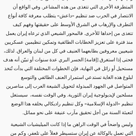
المتطرفة الأخرى التي تتغذى من هذه المشاعر. وفي الواقع أن
الانتصار في الحرب ضد تنظيم «داعش» يتطلب معرفة كافة أنواع
التطرف والإرهاب في الشرق الأوسط على حقيقتها وفهم كيف
تتغذى من إحداها للأخرى. فالمحور الشيعي الذي ترعاه إيران يعمل
منذ فترة على تعزيز الخطابات الطائفية وتمكين تنظيمين عسكريين
شيعيين معروفين بطابعهما العنيف في كل من لبنان والعراق. لذلك،
فحتى إذا استغرق [إقامة] الجسر البري عدة سنوات أو تبيّن أنه هدف
مستحيل أو زائل في النهاية، فإن الخطوات المختلفة التي بدأت تُتخذ
لبلوغ هذه الغاية تستدعي استمرار العنف الطائفي والتوسع
المتواصل في الجهود المبذولة لتحويل الشيعة العرب إلى مناصرين
مسلحين لإيديولوجية إيران الثورية. وفي الوقت نفسه، سيستغل
تنظيم «الدولة الإسلامية» وكل تنظيم راديكالي يخلفه هذا الوضع
لتعبئة السنة من أجل تحقيق مآرب عنيفة على نحو مماثل.
وليس واضحاً في الوقت الراهن ما إذا كانت الميليشيات الشيعية
التي تعمل بالوكالة عن إيران ستسيطر فعلاً على تلعفر، وكم من