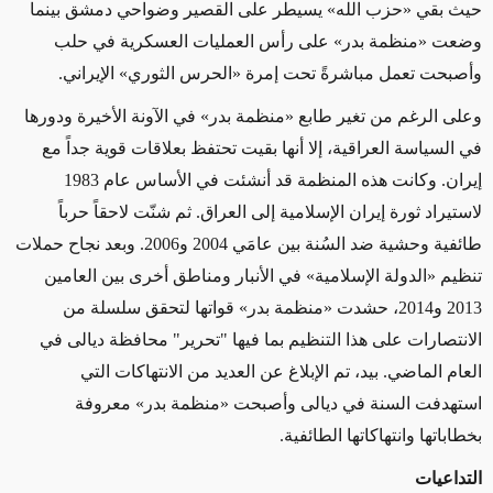
حيث بقي «حزب الله» يسيطر على القصير وضواحي دمشق بينما
وضعت «منظمة بدر» على رأس العمليات العسكرية في حلب
وأصبحت تعمل مباشرةً تحت إمرة «الحرس الثوري» الإيراني.
وعلى الرغم من تغير طابع «منظمة بدر» في الآونة الأخيرة ودورها
في السياسة العراقية، إلا أنها بقيت تحتفظ بعلاقات قوية جداً مع
إيران. وكانت هذه المنظمة قد أنشئت في الأساس عام 1983
لاستيراد ثورة إيران الإسلامية إلى العراق. ثم شنّت لاحقاً حرباً
طائفية وحشية ضد السُنة بين عامَي 2004 و2006. وبعد نجاح حملات
تنظيم «الدولة الإسلامية» في الأنبار ومناطق أخرى بين العامين
2013 و2014، حشدت «منظمة بدر» قواتها لتحقق سلسلة من
الانتصارات على هذا التنظيم بما فيها "تحرير" محافظة ديالى في
العام الماضي. بيد، تم الإبلاغ عن العديد من الانتهاكات التي
استهدفت السنة في ديالى وأصبحت «منظمة بدر» معروفة
بخطاباتها وانتهاكاتها الطائفية.
التداعيات