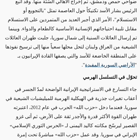
ضواحي حمص ودمشق، تم إخراج الأهالي السُنّة منها. وقد اتبع
الرئيس بشار الأسد تكتيكاً حول العاصمة تمثل "بالتجويع أو
الاستسلام"، الأمر الذي أجبر العديد من المتمردين على الاستسلام
مقابل تلبية احتياجاتهم الإنسانية الأساسية كالطعام والدواء. وبينما
تم إرسال العائلات السنية إلى شمال سوريا، جلبت طهران العائلات
الشيعية من العراق ولبنان لتحل محلها سعياً منها إلى ترسيخ نفوذها
على المنطقة الخاضعة للأسد والتي يصفها القادة الإيرانيون بـ
"
الأراضي السورية المفيدة
".
تحوّل في التسلسل الهرمي
جاء التسارع في الاستراتيجية الإيرانية الواضحة لمدّ الجسر في
أعقاب تغيرات جذرية في الهيكلية الهرمية للميليشيات الشيعية في
سوريا. فعندما دخل «حزب الله» الحرب في عام 2012، اعتبرته
طهران القوة الأكثر قدرة والأجدر ثقة على الأرض، ثم أتى غزو
القصير ليرسّخ مكانته كاليد اليمنى لـ «الحرس الثوري الإسلامي»
الإيراني في سوريا. وقد عمل «حزب الله» مباشرةً تحت إمرة