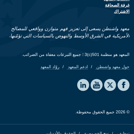
Footer contact links
غرفة الصحافة
الاشتراك
معهد واشنطن يسعى إلى تعزيز فهم متوازن وواقعي للمصالح
الأمريكية في الشرق الأوسط والنهوض بالسياسات التي تؤمّنها.
المعهد هو منظمة 501(c)3 ؛ جميع التبرعات معفاة من الضرائب.
حول معهد واشنطن
ادعم المعهد
روّاد المعهد
Footer quick links
Social media
The Washington Institute on LinkedIn
The Washington Institute on YouTube
The Washington Institute on Facebook
The Washington Institute on X
© 2026 جميع الحقوق محفوظة.
توظيف
نهج الخصوصية
الحقوق والأذونات