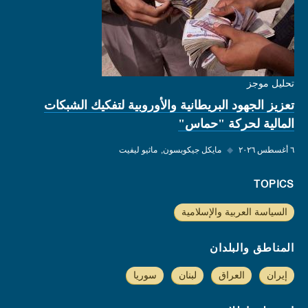
تحليل موجز
تعزيز الجهود البريطانية والأوروبية لتفكيك الشبكات
المالية لحركة "حماس"
٦ أغسطس ٢٠٢٦
◆
مايكل جيكوبسون
ماثيو ليفيت
TOPICS
السياسة العربية والإسلامية
المناطق والبلدان
إيران
العراق
لبنان
سوريا