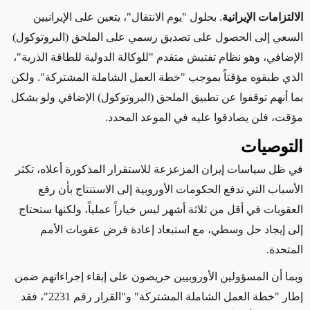
الالتزامات الإيرانية
. بحلول "يوم الانتقال"، يتعين على الإيرانيين
السعي إلى الحصول على تصديق رسمي على الملحق (البروتوكول)
الإضافي، وهو نظام تفتيش متقدم "للوكالة الدولية للطاقة الذرية"،
الذي طبقوه مؤقتاً بموجب "خطة العمل الشاملة المشتركة". ولكن
بما أنهم توقفوا عن تطبيق الملحق (البروتوكول) الإضافي ولو بشكل
مؤقت، فلن يصادقوا عليه في الموعد المحدد.
التوصيات
في ظل سياسات إيران المزعزعة للاستقرار المذكورة أعلاه، تكثر
الأسباب التي تدفع الحكومات الأوروبية إلى الاستنتاج بأن رفع
العقوبات في أقل من ثلاثة أشهر ليس خياراً عملياً، ولكنها ستحتاج
إلى إيجاد حل وسطي، مع استبعاد إعادة فرض عقوبات الأمم
المتحدة.
وبما أن المسؤولين الأوروبيين حريصون على إبقاء إجراءاتهم ضمن
إطار "خطة العمل الشاملة المشتركة" و"القرار رقم 2231"، فقد