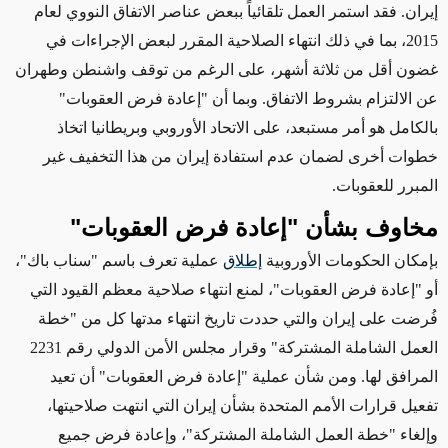
إيران. فقد استمر العمل تلقائياً ببعض عناصر الاتفاق النووي لعام
2015، بما في ذلك
انتهاء الصلاحية المقرر لبعض الإجراءات
في
غضون أقل من ثلاثة أشهر، على الرغم من توقف واشنطن وطهران
عن الالتزام بشروط الاتفاق. وبما أن "إعادة فرض العقوبات"
بالكامل هو أمر مستبعد، على الاتحاد الأوروبي وبريطانيا اتخاذ
خطوات أخرى لضمان عدم استفادة إيران من هذا التخفيف غير
المبرر للعقوبات.
مخاوف بشأن "إعادة فرض العقوبات"
بإمكان الحكومات الأوروبية
إطلاق
عملية تعرف باسم "سناب باك"،
أو "إعادة فرض العقوبات"، لمنع انتهاء صلاحية معظم القيود التي
فُرضت على إيران والتي حددت تاريخ انتهاء مدتها كل من "خطة
العمل الشاملة المشتركة" وقرار مجلس الأمن الدولي رقم 2231
المرافق لها. ومن شأن عملية "إعادة فرض العقوبات" أن تعيد
تفعيل قرارات الأمم المتحدة بشأن إيران التي انتهت صلاحيتها،
وإلغاء "خطة العمل الشاملة المشتركة"، وإعادة فرض جميع