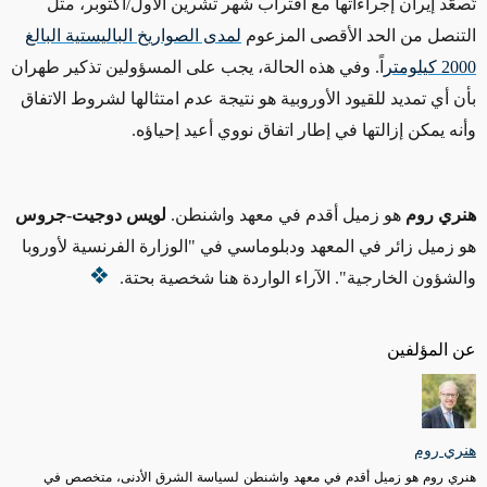
تُصعّد إيران إجراءاتها مع اقتراب شهر تشرين الأول/أكتوبر، مثل
التنصل من الحد الأقصى المزعوم
لمدى الصواريخ الباليستية البالغ
2000 كيلومتر
اً
. وفي هذه الحالة، يجب على المسؤولين تذكير طهران
بأن أي تمديد للقيود الأوروبية هو نتيجة عدم امتثالها لشروط الاتفاق
وأنه يمكن إزالتها في إطار اتفاق نووي أعيد إحياؤه.
هنري روم
هو زميل أقدم في معهد واشنطن.
لويس دوجيت-جروس
هو زميل زائر في المعهد ودبلوماسي في "الوزارة الفرنسية لأوروبا
والشؤون الخارجية". الآراء الواردة هنا شخصية بحتة.
عن المؤلفين
هنري روم
هنري روم هو زميل أقدم في معهد واشنطن لسياسة الشرق الأدنى، متخصص في