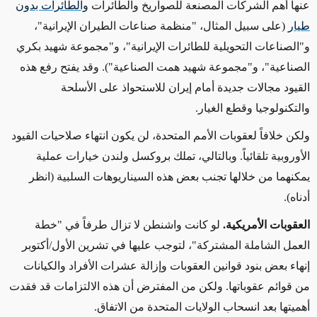
عنها أهم الشركات المصنعة للصواريخ والطائرات
والطائرات بدون
طيار
(على سبيل المثال، "منظمة صناعات الطيران الإيرانية"،
و"الصناعات التحويلية للطائرات الإيرانية"، و"مجموعة شهيد بكري
الصناعية"، و"مجموعة شهيد همت الصناعية").
وقد يفتح رفع هذه
القيود مجالات جديدة أمام إيران للاستحواذ على الأسلحة
والتكنولوجيا وقطع الغيار.
ولكن خلافاً لعقوبات الأمم المتحدة، لن يكون انتهاء صلاحيات القيود
الأوروبية تلقائياً. وبالتالي، تملك بروكسل ولندن خيارات عملية
يمكنهما من خلالها تجنب بعض هذه السيناريوهات السلبية
(انظر
أدناه)
.
العقوبات الأمريكية.
لو كانت واشنطن لا تزال طرفاً في "خطة
العمل الشاملة المشتركة"، لتوجب عليها في تشرين الأول/أكتوبر
إنهاء بعض بنود قوانين العقوبات وإزالة عشرات الأفراد والكيانات
من قوائم عقوباتها. ولكن من المفترض أن هذه الالتزامات قد فقدت
أهميتها بعد انسحاب الولايات المتحدة من الاتفاق.