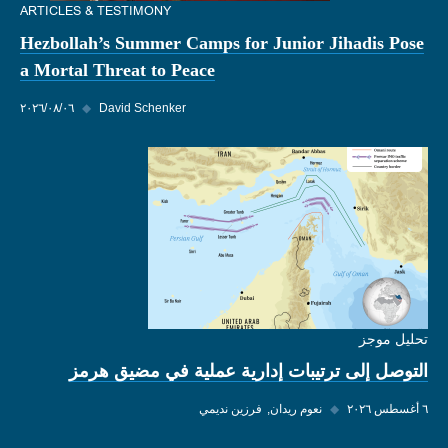
ARTICLES & TESTIMONY
Hezbollah’s Summer Camps for Junior Jihadis Pose
a Mortal Threat to Peace
David Schenker
◆
٠٦‏/٠٨‏/٢٠٢٦
تحليل موجز
التوصل إلى ترتيبات إدارية عملية في مضيق هرمز
٦ أغسطس ٢٠٢٦
◆
نعوم ريدان
فرزين نديمي