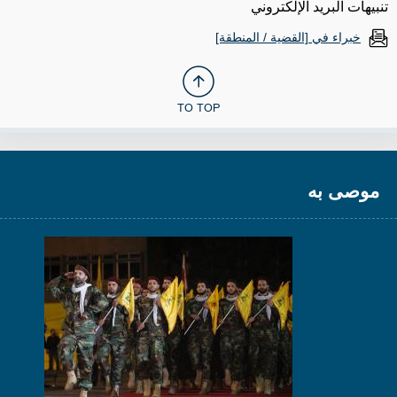
تنبيهات البريد الإلكتروني
خبراء في [القضية / المنطقة]
TO TOP
موصى به