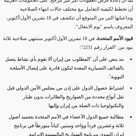
بما أن إعادة فرض العقوبات أمر غير مرجح، على الحكومات الغربية
أن تخطط لكيفية التعامل مع مختلف حالات انتهاء الصلاحية
وتداعياتها التي من المتوقع أن تتكشف في 18 تشرين الأول/أكتوبر،
المعروف باسم "يوم الانتقال".
قيود الأمم المتحدة.
في 18 تشرين الأول/أكتوبر ستنتهي صلاحية ثلاثة
بنود من "القرار رقم 2231":
بند ينص على أن "المطلوب من إيران ألا تقوم بأي نشاط يتصل
بالقذائف التسيارية المعدة لتكون قادرة على إيصال الأسلحة
النووية".
اشتراط حصول الدول على إذن من مجلس الأمن الدولي قبل
نقل أنواع محددة من الصواريخ والطائرات بدون طيار
والتكنولوجيا ذات الصلة من إيران وإليها.
مطالبة جميع الدول الأعضاء في الأمم المتحدة بتجميد أصول
ثلاثة وعشرين فرداً وواحد وستين كياناً متورطاً في برنامج
إيران النووي وبرنامج الصواريخ الباليستية الإيرانية.