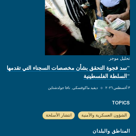
تحليل موجز
"سد فجوة التحقق بشأن مخصصات السجناء التي تقدمها
"السلطة الفلسطينية
٣ أغسطس ٢٠٢٦
◆
ديفيد ماكوفسكي
نافا جولدشتاين
TOPICS
الشؤون العسكرية والأمنية
انتشار الأسلحة
المناطق والبلدان