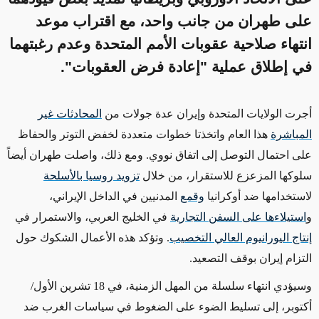
على طهران من جانب واحد، مع اقتراب موعد
انتهاء صلاحية عقوبات الأمم المتحدة وعدم رغبتهما
في إطلاق عملية "إعادة فرض العقوبات".
أجرت
الولايات المتحدة وإيران
عدة جولات
من
المحادثات غير
المباشرة
هذا العام واتخذتا خطوات متعددة لخفض التوتر والحفاظ
على احتمال التوصل إلى اتفاق نووي.
ومع ذلك، واصلت طهران أيضاً
سلوكها المزعزع للاستقرار، من خلال
تزويد روسيا بالأسلحة
لاستخدامها ضد أوكرانيا
وقمع
المدنيين في الداخل الإيراني،
و
استيلاءها على السفن التجارية
في الخليج العربي، والاستمرار في
إنتاج اليورانيوم العالي التخصيب
. وتؤكد هذه الأعمال الشكوك حول
التزام إيران بوقف التصعيد.
وسيؤدي انتهاء سلسلة من المهل الزمنية، في 18 تشرين الأول/
أكتوبر، إلى تسليط الضوء على الضغوط في سياسات الغرب ضد