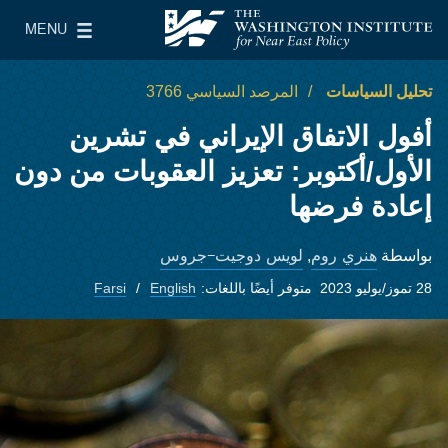
Skip to main content
MENU
معهد واشنطن لسياسات الشرق الأدنى
le Main Menu
تحليل السياسات
المرصد السياسي 3766
أفول الاتفاق الإيراني في تشرين
الأول/أكتوبر: تعزيز العقوبات من دون
إعادة فرضها
هنري روم
لويس دوجيت-جروس
بواسطة
,
28 تموز/يوليو 2023
متوفر أيضًا باللغات:
English
Farsi