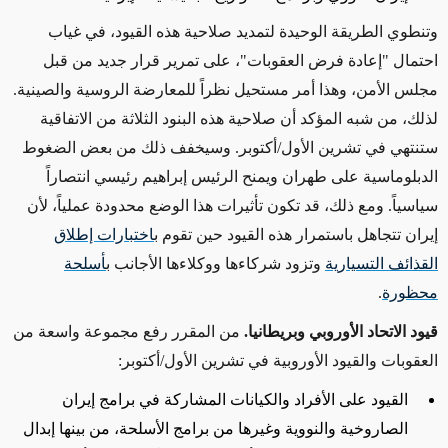
وتنطوي الطريقة الوحيدة لتمديد صلاحية هذه القيود، في غياب
احتمال "إعادة فرض العقوبات"، على تمرير قرار جديد من قبل
مجلس الأمن، وهذا أمر مستحيل نظراً للمعارضة الروسية والصينية.
لذلك، من شبه المؤكد أن صلاحية هذه البنود الثلاثة من الاتفاقية
ستنتهي في تشرين الأول/أكتوبر. وسيخفف ذلك من بعض الضغوط
الدبلوماسية على طهران ويمنح الرئيس إبراهيم رئيسي انتصاراً
سياسياً. ومع ذلك، قد تكون تأثيرات هذا الوضع محدودة عملياً، لأن
إيران تتجاهل باستمرار هذه القيود حين تقوم ب
اختبارات إطلاق
القذائف التسيارية
وتزود شركاءها ووكلاءها الأجانب ب
أسلحة
محظورة
.
قيود الاتحاد الأوروبي وبريطانيا.
من المقرر رفع مجموعة واسعة من
العقوبات والقيود الأوروبية في تشرين الأول/أكتوبر:
القيود على الأفراد والكيانات المشاركة في برامج إيران
الصاروخية والنووية وغيرها من برامج الأسلحة، من بينها إبدال