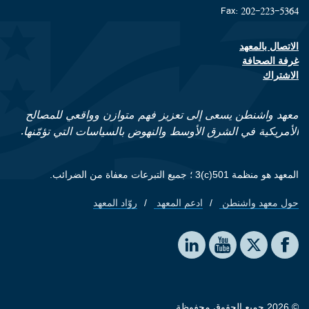
Fax: 202-223-5364
الاتصال بالمعهد
Footer contact links
غرفة الصحافة
الاشتراك
معهد واشنطن يسعى إلى تعزيز فهم متوازن وواقعي للمصالح
الأمريكية في الشرق الأوسط والنهوض بالسياسات التي تؤمّنها.
المعهد هو منظمة 501(c)3 ؛ جميع التبرعات معفاة من الضرائب.
حول معهد واشنطن
ادعم المعهد
روّاد المعهد
Footer quick links
Social media
The Washington Institute on LinkedIn
The Washington Institute on YouTube
The Washington Institute on Facebook
The Washington Institute on X
© 2026 جميع الحقوق محفوظة.