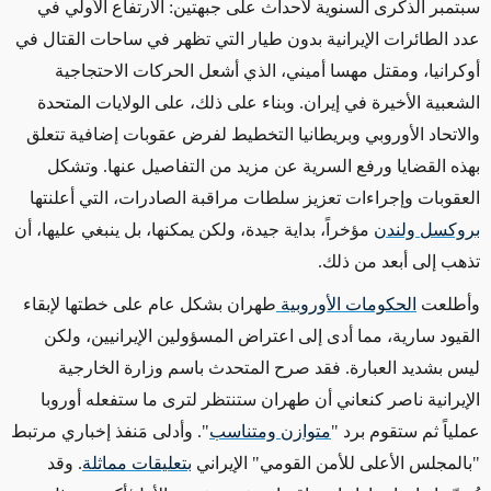
سبتمبر الذكرى السنوية لأحداث على جبهتين: الارتفاع الأولي في
عدد الطائرات الإيرانية بدون طيار التي تظهر في ساحات القتال في
أوكرانيا، ومقتل مهسا أميني، الذي أشعل الحركات الاحتجاجية
الشعبية الأخيرة في إيران. وبناء على ذلك، على الولايات المتحدة
والاتحاد الأوروبي وبريطانيا التخطيط لفرض عقوبات إضافية تتعلق
بهذه القضايا ورفع السرية
عن مزيد من التفاصيل
عنها. وتشكل
العقوبات وإجراءات تعزيز سلطات مراقبة الصادرات، التي أعلنتها
بروكسل ولندن
مؤخراً، بداية جيدة، ولكن يمكنها، بل ينبغي عليها، أن
تذهب إلى أبعد من ذلك.
وأطلعت
الحكومات الأوروبية
طهران بشكل عام على خطتها لإبقاء
القيود سارية، مما أدى إلى اعتراض المسؤولين الإيرانيين، ولكن
ليس بشديد العبارة. فقد صرح المتحدث باسم وزارة الخارجية
الإيرانية ناصر كنعاني أن طهران ستنتظر لترى ما ستفعله أوروبا
عملياً ثم ستقوم برد "
متوازن ومتناسب
". وأدلى مَنفذ إخباري مرتبط
"بالمجلس الأعلى للأمن القومي" الإيراني
بتعليقات مماثلة
. وقد