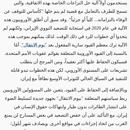
يستخدمون أولاً آلية حل النزاعات الخاصة بهذه الاتفاقية، والتي
تسمح للطرف بالتعامل مع قضية لم يتم حلها "كأساس للتوقف عن
الوفاء بالتزاماته... كلياً أو جزئياً". وقد سبق أن أطلق الأوروبيون هذه
الآلية في عام 2020 في استجابة للتصعيد النووي الإيراني، ولكنهم لم
يتخذوا أي خطوات للرد في ذلك الوقت. لذلك يمكنهم بموجب هذه
الآلية ترك معظم القيود سارية المفعول بعد
"يوم الانتقال"
. أمّا
بالنسبة إلى القيود الأوروبية المتعلقة بقوائم عقوبات الأمم المتحدة،
فسيكون الحفاظ عليها أكثر تعقيداً، ومن المرجح أن يتطلب
تشريعات على المستوى الأوروبي، لكن هذه الخطوات تبدو قابلة
للتنفيذ في السياق الحالي للتوترات الأوسع نطاقاً مع إيران.
وبالإضافة إلى الحفاظ على القيود، يتعين على المسؤولين الأوروبيين
ربط سياستهم المتعلقة "بيوم الانتقال" بجهود جديدة لتسليط الضوء
على انتشار الطائرات بدون طيار وانتهاكات حقوق الإنسان في
إيران، مع التأكيد على أن خفض التصعيد في بعض المسارح لن يمنع
الغرب من اتخاذ إجراءات في مواقع أخرى. ويصادف شهر أيلول/