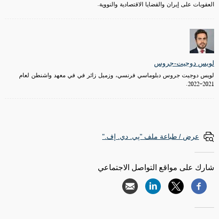
العقوبات على إيران والقضايا الاقتصادية والنووية.
لويس دوجيت-جروس
لويس دوجيت جروس دبلوماسي فرنسي، وزميل زائر في في معهد واشنطن لعام
2021-2022.
عرض / طباعة ملف "پي. دي. إف."
شارك على مواقع التواصل الاجتماعي