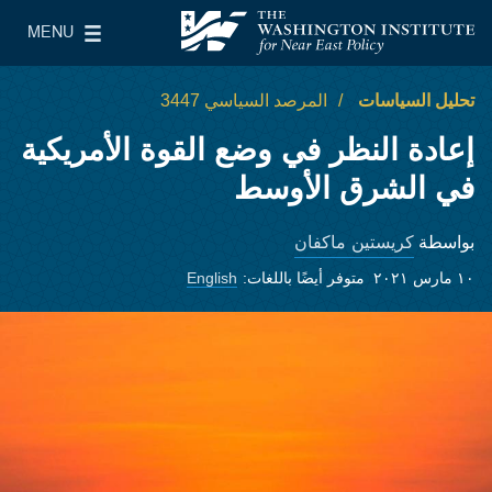
Skip to main content
MENU
معهد واشنطن لسياسات الشرق الأدنى
le Main Menu
تحليل السياسات
المرصد السياسي 3447
إعادة النظر في وضع القوة الأمريكية
في الشرق الأوسط
كريستين ماكفان
بواسطة
١٠ مارس ٢٠٢١
متوفر أيضًا باللغات:
English