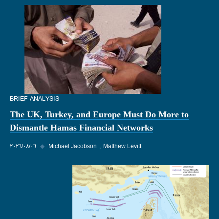
BRIEF ANALYSIS
The UK, Turkey, and Europe Must Do More to
Dismantle Hamas Financial Networks
Matthew Levitt
Michael Jacobson
◆
٠٦‏/٠٨‏/٢٠٢٦