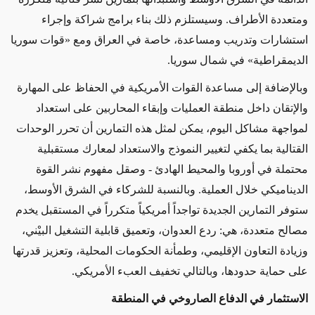
ومتعددة الأطراف.
وسيستلزم ذلك بناء برامج شراكة وإجراء
استشارات وتدريب ومساعدة، خاصة في العراق ومع
«
قوات سوريا
الديمقراطية
»
في شمال سوريا.
وبالإضافة إلى
مساعدة القوات الأمريكية في الحفاظ على المهارة
والإتقان داخل منطقة العمليات وإبقاء المحاربين على استعداد
لمواجهة مشاكل اليوم،
يمكن لمثل
هذه التمارين أن تحرر الوحدات
القتالية بما يكفي لتغيير النموذج والاستعداد لمعارك مستقبلية
محتملة في أوروبا والمحيط الهادئ - وصقل مفهوم نشر القوة
الديناميكي
خلال العملية
.
وبالنسبة للشركاء في الشرق الأوسط،
ستوفر التمارين الجديدة تواجداً أمريكياً متكرراً في المستقبل يخدم
مصالح متعددة، هي: ردع العدوان، وتعميق قابلية التشغيل البيْني،
وزيادة التعاون الإقليمي، وطمأنة الحكومات المحلية، وتعزيز قدرتها
على حماية حدودها، وبالتالي تخفيف العبء الأمريكي.
الاستثمار في الدفاع الصاروخي في المنطقة