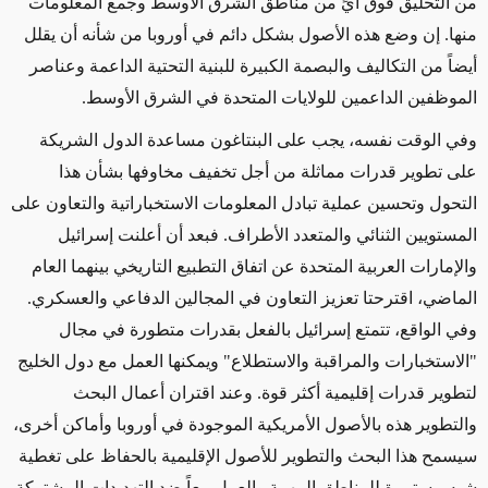
من التحليق فوق أيٍّ من مناطق الشرق الأوسط وجمع المعلومات
منها.
إن وضع هذه الأصول بشكل دائم في أوروبا من شأنه أن يقلل
أيضاً من التكاليف والبصمة الكبيرة للبنية التحتية الداعمة وعناصر
الموظفين الداعمين للولايات المتحدة في الشرق الأوسط.
وفي الوقت نفسه، يجب على البنتاغون
مساعدة
الدول الشريكة
على تطوير قدرات مماثلة
من أجل تخفيف
مخاوفها بشأن هذا
التحول وتحسين عملية تبادل المعلومات الاستخباراتية والتعاون على
المستويين الثنائي والمتعدد الأطراف. فبعد أن أعلنت إسرائيل
والإمارات العربية المتحدة عن اتفاق التطبيع التاريخي بينهما
العام
الماضي
، اقترحتا تعزيز التعاون في المجالين الدفاعي والعسكري.
وفي الواقع، تتمتع
إسرائيل بالفعل
بقدرات متطورة في مجال
"الاستخبارات والمراقبة والاستطلاع" ويمكنها العمل مع دول الخليج
لتطوير قدرات إقليمية أكثر قوة. وعند اقتران أعمال البحث
والتطوير هذه بالأصول الأمريكية الموجودة في أوروبا وأماكن أخرى،
سيسمح هذا البحث والتطوير للأصول الإقليمية بالحفاظ على تغطية
شبه
مستمرة
للمناطق المهمة والعمل معاً ضد التهديدات المشتركة.