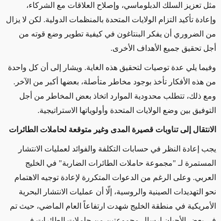
مثل تعزيز السلك الدبلوماسي، وإصلاح العلاقات مع الشركاء،
وإعادة تأكيد التزام الولايات المتحدة بالمنظمات الدولية. لكن لا يزال
من الضروري أن يفكر البنتاغون في كيفية تطوير وضع قوته من
أجل تحقيق جميع الأهداف الأخرى.
وفيما يلي عدة توصيات لتحقيق هذه الغاية. ويشار إلى أن كل واحدة
من هذه الأفكار تأخذ بوجود مخاطر متأصلة، بعضها أكبر من الآخر.
ومع ذلك، تتطلب
محدودية الموارد
اتخاذ بعض المخاطر
من أجل
التوفيق بين وضع الولايات المتحدة وأولوياتها الاستراتيجية.
الانتقال إلى تناوبات قصيرة المدى وغير متوقعة لحاملات الطائرات
يجب
إعادة النظر في حسابات التكلفة
والفوائد لعمليات
الانتشار
المستمرة
لـ "
مجموعة حاملات الطائرات
الضاربة" في
الخليج
العربي
.
وعلى الرغم من الدعوات
المتكررة لإعادة توجيه الاهتمام
نحو التهديدات الصينية والروسية، إلّا أن عمليات الانتشار البحرية
الأمريكية في منطقة الخليج شهدت ارتفاعاً العام الماضي، حيث تم
في بعض الأحيان إرسال مجموعتين من
حاملات الطائرات
في