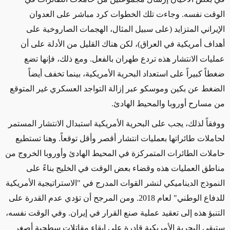
الوقت نفسه. وجاءت تلك الخطوات كرد مباشر على العدوان
الإيراني
المتزايد (على سبيل المثال، الهجمات الصاروخية على
أهداف أمريكية في العراق)، لكن هناك القليل من الأدلة على أن
عمليات الانتشار هذه تردع طهران بالفعل.
ومع ذلك، فإنه
ا
تضع
ضغطاً كبيراً على استعداد البحرية الأمريكية، بينما تخفف أيضاً
الضغط عن
بكين و
موسكو عبر إزالة التواجد العسكري غير المتوقع
من مسارح أوروبا والمحيط الهادئ.
ووفقاً لذلك
، يجب على البحرية الأمريكية استبدال الانتشار المستمر
لحاملات طائراتها بعمليات انتشار أقصر وأقل توقعاً. وهنا تستطيع
حاملات الطائرات
المتمركزة في المحيط الهادئ وأوروبا الخروج من
مناطق العمليات هذه وقضاء
بعض
الوقت في الخليج بناءً على
النموذج الديناميكي لنشر القوات المدرج في
"الاستراتيجية الأمريكية
للدفاع الوطني" لعام
2018. ومن المرجح أن تؤدي
عدم القدرة على
التنبؤ
هذه إلى تعقيد عملية صنع القرار
في إيران
. وفي الوقت نفسه،
ستبقى البحرية الأمريكية قادرة على إبقاء مقاتلات سطحية أصغر