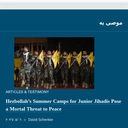
موصى به
ARTICLES & TESTIMONY
Hezbollah’s Summer Camps for Junior Jihadis Pose
a Mortal Threat to Peace
David Schenker
◆
٠٦‏/٠٨‏/٢٠٢٦