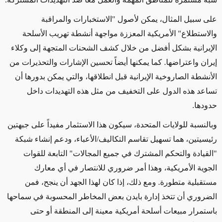
على سبيل المثال،
يمكن ل
أصول "الاستخبارات والمراقبة
والاستطلاع" الأمريكية
المعززة مواجهة
أنشطة تهريب الأسلحة
الإيرانية
بشكل أفضل من خلال
كشف الشحنات المتجهة إلى وكلاء
إيران واعتراضها
. كما يمكنها أيضاً
تحسين الإشارات والتحذيرات من
الأنشطة الصاروخية الإيرانية قبل انطلاقها
، والتي يمكن بدورها أن
تساعد هذه الدول على التخفيف من مثل هذه التهديدات داخل
حدودها
.
وبالنسبة للولايات المتحدة، سيكون هذا الاستثمار مفيداً على جبهتين
رئيسيتين، هما تسهيل تقاسم التكاليف/الأعباء، ودعم إنشاء شبكة
"القيادة والتحكم المشترك في جميع المجالات" التابعة للقوات
الجوية الأمريكية، وهذا أمر ضروري للانتصار في أي معارك
مستقبلية متطورة.
ومع ذلك، إذا كان لهذا الجهد أن ينجح، فمن
الضروري أن تتخذ إدارة بايدن بعض المخاطر المحسوبة في سماحها
باستمرار مبيعات أسلحة أمريكية معينة إلى المنطقة أو حتى