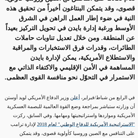
قصوى، وقد يتمكن البنتاغون أخيراً من تحقيق هذه
النية في ضوء إطار العمل الراهن في الشرق
الأوسط ورغبة إدارة بايدن في تحويل التركيز بعيداً
عن المنطقة. ومن خلال تعديل تناوبات حاملات
الطائرات، وقدرات فرق الاستخبارات والمراقبة
والاستطلاع الأمريكية، يمكن لإدارة بايدن
المساهمة في الأمن الإقليمي والاكتفاء الذاتي مع
الاستمرار في التحوّل نحو منافسة القوى العظمى.
في الرابع من شباط/فبراير،
أعلن
وزير الدفاع الأمريكي لويد أوستن
أن وزارته ستباشر بمراجعة وضع القوة العالمية
للبصمة العسكرية
الأمريكية
ومواردها واستراتيجيتها ومهامها.
وفي السابق، ركزت
"الاستراتيجية الأمريكية للدفاع الوطني" لعام 2018
لإدارة
ترامب
على
التنافس
مع الصين وروسيا
كأولوية قصوى
، وقد يتمكن