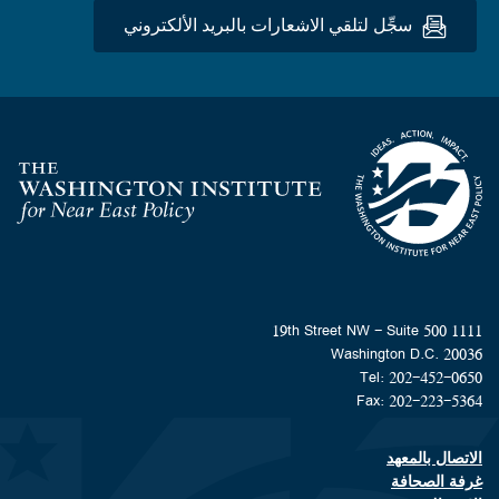
سجِّل لتلقي الاشعارات بالبريد الألكتروني
Homepage
1111 19th Street NW - Suite 500
Washington D.C. 20036
Tel: 202-452-0650
Fax: 202-223-5364
الاتصال بالمعهد
Footer contact links
غرفة الصحافة