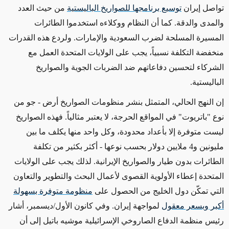
تواصل إيران
توسيع برنامجها للصواريخ الباليستية
من حيث العدد
والمدى والدقة. كما أن النظام ووكلاءه استخدموا الطائرات
المسيرة المسلحة لضرب السعودية والإمارات.
ولردع هذه القدرات
منخفضة التكلفة نسبياً، يجب على الولايات المتحدة العمل مع
الشركاء لتحسين دفاعاتهم ضد الضربات الجوية والصواريخ
الباليستية.
إن النهج الحالي، المتمثل بنشر منظومات الصواريخ أرض - جو من
نوع "باتريوت" في المواقع الحرجة، لا يعتبر مثالياً. فهذه الصواريخ
ليست متوفرة إلا بأعداد محدودة، وكل واحد منها يكلف ما بين
مليونين و4 ملايين دولار بحسب نوعها
- أكثر بكثير من تكلفة
الطائرات بدون طيار والصواريخ الإيرانية
.
لذلك
يجب على الولايات
المتحدة إعطاء الأولوية القصوى لأعمال البحث والتطوير والتعاون
التي تمكّن دول الخليج من الحصول على
منظومة متوفرة بسهولة
أكبر وبسعر معقول
لمواجهة إيران.
وفي كانون الأول/ديسمبر، أشار
رئيس منظمة الدفاع الصاروخي الإسرائيلية موشيه باتيل إلى أن