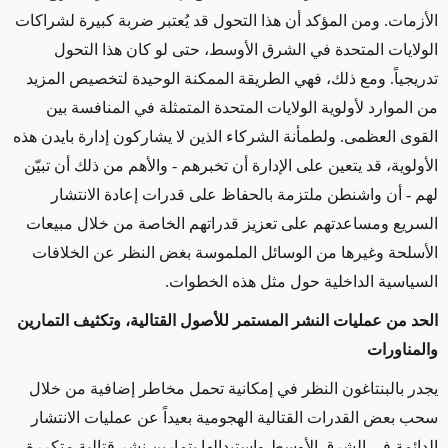
الأزمات. ومن المؤكد أن هذا التحول قد يُعتبر ضربة كبيرة لشراكات
الولايات المتحدة في الشرق الأوسط، حتى لو كان هذا التحول
تدريجياً.
ومع ذلك، فهي
الطريقة الممكنة الوحيدة لتخصيص المزيد
من الموارد لأولوية الولايات المتحدة المتمثلة في المنافسة بين
القوى العظمى.
ولطمأنة
الشركاء الذين لا يشاركون إدارة بايدن هذه
الأولوية، قد يتعين على الإدارة أن تخبرهم - والأهم من ذلك أن تبيّن
لهم - أن واشنطن ملتزمة بالحفاظ على قدرات إعادة الانتشار
السريع ومساعدتهم على تعزيز قدراتهم الخاصة من خلال مبيعات
الأسلحة وغيرها من الوسائل الملموسة
بغض النظر عن الخلافات
السياسية الداخلية حول مثل هذه الخطوات
.
الحد من عمليات النشر المستمر للأصول القتالية، وتكثيف التمارين
والمناورات
يجدر بالبنتاغون النظر في إمكانية تحمل
مخاطر إضافية من خلال
سحب بعض القدرات القتالية الهجومية بعيداً عن عمليات الانتشار
الدائمة في الشرق الأوسط واستبدالها بتمارين نشر قتالية متكررة