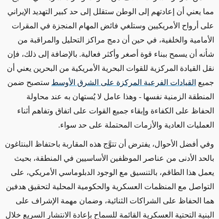
مما يعني أن إعادتهم إلى الوطن ستقلل إلى حد كبير التهديد الإيراني
على أرواح الأمريكيين وستلغي فائض المهام المنجزة في المقرات
الأمامية والخلفية، في حين أن دمج مراكز التحليل والمراقبة
من
شأنه أن
يسمح ببناء قوة أصغر وأكثر فعالية.
بالإضافة إلى
ذلك، فإن
نقل القيادة المركزية للقوات البحرية الأمريكية من البحرين يعني أن
جميع
القيادات الفرعية المركزة على الشرق الأوسط
ستصبح ضمن
المنطقة الزمنية نفسها - وهذا عامل لا يُستهان به عند محاولة
الحفاظ على الكفاءة وإبقاء
جميع
القوات على اتفاق وتفاهم
أثناء
العمليات العادية والأزمات المحتملة على حد سواء
.
وفي أفضل الأحوال، يفترض أن تتوَّج هذه المقاربة باحتفاظ البنتاغون
بالحد الأدنى من عناصر الموظفين الأساسيين في المنطقة، بحيث
يعمل هذا الطاقم، بالتنسيق مع الوجود الدبلوماسي الأمريكي، على
التواصل مع المنظمات العسكرية والحكومية المحلية
لتحقيق هدفين
هما الحفاظ على الشراكات الثنائية، وضمان مهمة الإشراف على
البنية التحتية العسكرية القائمة للسماح بإعادة الانتشار
السريع
خلال