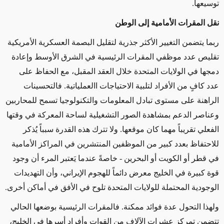
توسيعها.
نقل المقرات الأمامية إلى الوطن
ربما يتضمن
التغيير الأكثر جذرية لتقليل البصمة العسكرية الأمريكية
تقليص عدد موظفي المقرات الرئيسية في الشرق الأوسط
وإعادة
دمجها في الولايات المتحدة خلال العقد المقبل
، مع الحفاظ على
عدد كافٍ من الأفراد لتلبية الاحتياجات االعملياتية
. فالتحسينات
الراهنة على مستوى تبادل المعلومات والتكنولوجيا تسمح للمحاربين
وعناصر الدعم بمشاهدة الصور التشغيلية لساحة المعركة في وقتها
الفعلي تقريباً مهما كان موقعها. ولا تترك هذه القدرة سبباً يُذكر
للاحتفاظ بعدد
كبير من الموظفين المنتشرين في المراكز الأمامية
في قطر أو الكويت أو البحرين - خاصةً عندما يَعتبر المرء أن وجود
قوة كبيرة في الخليج معرض دائماً للهجوم الإيراني، وأن التهديدات
الوجودية المحتملة للولايات المتحدة تلوح في الأفق في أماكن أخرى
.
ولهذا التحول عدة فوائد ممكنة. فالمقرات الرئيسية بوضعها الحالي
تتضمن تمركز عشرات الآلاف من القوات وأفراد أسرها في الخليج،