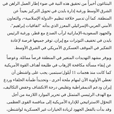
البنتاغون أخيراً من تحقيق هذه النية
في ضوء
إطار العمل الراهن في
الشرق الأوسط ورغبة إدارة بايدن في تحويل التركيز بعيداً عن
المنطقة. كما أن
تدمير خلافة تنظيم
«
الدولة الإسلامية
»
، والتعاون
الأمني ​​العربي-الإسرائيلي المعزز الذي بدأته "اتفاقيات إبراهيم"،
والجهود السعودية-الإماراتية لرأب الصدع مع قطر، ورغبة
الرئيس
بايدن في تخفيف
التوترات
مع إيران
، توفر جميعها
فرصة لإعادة
التفكير في
الموقف العسكري الأمريكي
في الشرق الأوسط.
ويوفر
مشهد التهديدات المتغير في المنطقة
فرصاً مماثلة
. وعوضاً
عن إبقاء مسألة مكافحة الإرهاب في
طليعة
أهداف القوة الأمريكية
كما كانت منذ
هجمات
11 أيلول/سبتمبر، يجب على واشنطن أن
تعطي الأولوية الآن لمهام ملحة أخرى - وتحديداً طمأنة الحلفاء وردع
إيران ودعم الديمقراطية وتقليص درجة الانكشاف وخفض التكاليف،
مع
الهدف الرئيسي المتمثل في تحرير
الموارد اللازمة
من أجل
التحوّل الاستراتيجي للإدارة الأمريكية إلى منافسة القوى العظمى.
وقد بدأت بالفعل الجهود لزيادة الخيارات غير العسكرية لواشنطن،