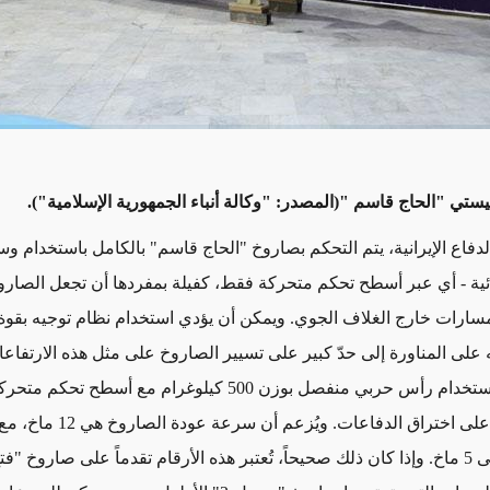
يستي "الحاج قاسم "(المصدر: "وكالة أنباء الجمهورية الإسلامية").
الدفاع الإيرانية، يتم التحكم بصاروخ "الحاج قاسم" بالكامل باستخدام وس
ائية - أي عبر أسطح تحكم متحركة فقط، كفيلة بمفردها أن تجعل الصارو
سارات خارج الغلاف الجوي. ويمكن أن يؤدي استخدام نظام توجيه بقوة
على المناورة إلى حدّ كبير على تسيير الصاروخ على مثل هذه الارتفاعات
في حين أن استخدام رأس حربي منفصل بوزن 500 كيلوغرام مع أسطح ت
دقته وقدرته على اختراق الدفاعات. ويُزع