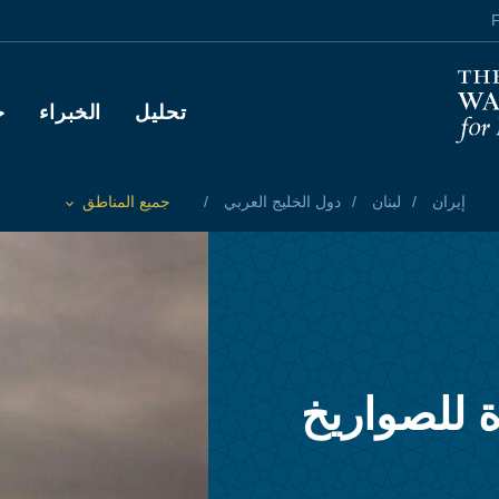
F
Main navigation
تحليل
الخبراء
ح
إيران
لبنان
دول الخليج العربي
جميع المناطق
Toggle List of
ة للصواريخ