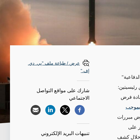
عرض / طباعة ملف "پي. دي.
إف."
لدفاعية"
رئيسيتين:
شارك على مواقع التواصل
عادة فرض
الاجتماعي
 بموجب
عرض مبررات
ر على
تنبيهات البريد الإلكتروني
ن خلال كشف