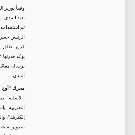
وفقاً لوزير ا
بعيد المدى. 
الرئيس حسن ر
كروز تطلق من 
يؤكد قدرتها 
برسالة مماثلة
المدى.
محرك "أوج" 
إلكتريك"، وا
بتطوير نسخته