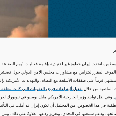
ز
ب/أغسطس، اتخذت إيران خطوة غير اعتيادية بإقامة فعاليات "يوم الصناعة ا
لموعد المقرر ليتزامن مع مشاورات مجلس الأمن الدولي حول قضيتين 
ينتهي قريباً على صفقات الأسلحة مع النظام، والتهديدات الأمريكية بإ
ت الماضية من خلال
تفعيل آلية إعادة فرض العقوبات التي كانت معلقة
ي
. وفي ظل تواجد وزير الخارجية الأمريكي مايك بومبيو في نيويورك ل
قية في هذا الخصوص، من المحتمل أن تكون إيران قد أملت في التأثي
الحها، ودعم سمعتها في التحدي، وتعزيز ردعها. علاوةً على ذلك، وم