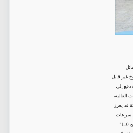
ائل
خ غير قابل
 دفع إلى
 العالية،
حكم متحركة قد يعزز
م أن سرعة عودة الصاروخ هي 12 ماخ، مع سرعات
نهائية تصل إلى 5 ماخ. وإذا كان ذلك صحيحاً، تُعتبر هذه الأرقام تقدماً على صاروخ "فتح-110"