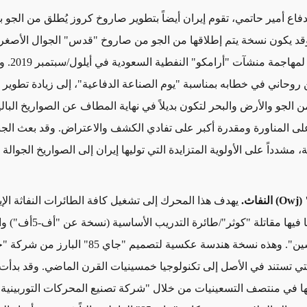
لدفاع أمير حاتمي، تقوم إيران أيضاً بتطوير صاروخ كروز يُطلق من الجو ب
وقد يكون نسخة يتم إطلاقها من الجو من صاروخ "قدس" الجوال الأصغر 
تم استخدامه لمه
وحاني في خطابه بمناسبة "يوم الصناعة الدفاعية"، إلى زيادة تطوير 
الجو والأرض والبحر لتكون بديلاً في نهاية المطاف عن الصواريخ البال
على المناورة ومقدرة أكبر على تفادي الكشف والاعتراض. وقد بعث الج
، مشدداً على الأولوية المتزايدة التي توليها إيران إلى الصواريخ الجوالة ا
(
Owj
) النفاث.
يهدف هذا المحرك إلى تشغيل كافة الطائرات النفاثة الإير
"الأصلية"، بما فيها مقاتلة "كوثر"/طائرة الت
التدريبية "ياسين". وهذه نسخة هندسة عكسية لتصميم "جاي 85" البا
لتي تستند في الأصل إلى تكنولوجيا خمسينيات القرن الماضي. وقد بدأت 
ا في منتصف التسعينيات من خلال "شركة تصنيع المحركات التوربينية"