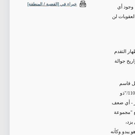
خبراء في [القضية / المنطقة]
 وجود أي
العقوبات لن
عية" إلى 20 آب/أغسطس إظهار التقدم
ريخ جوالة
حل قاسم
سليماني، وهو صاروخ يوصف بأنه مشتق متوسط المدى من مجموعة صواريخ "فاتح-110/"ذو
 المدى، والتي يبلغ مداها كما يُدّعى 1400 كيلومتر - أي ضعف
"
مجموعة
يزد،
ى قائمة العقوبات التي فرضتها الولايات المتحدة في عام 2018. وهو يبدو وكأنه