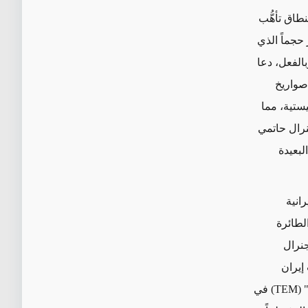
نطاق تأهُّب
حجماً الذي
اجمة منشآت "أرامكو" النفطية السعودية في أيلول/سبتمبر 2019. وبالفعل، دعا
صواريخ
يستية، مما
نرال حاتمي
لبعيدة
انية
دريب الأساسية (نسخة عن "أف-5أف") والطائرة
رز من شركة "جنرال
إيران
 (
TEM
) في