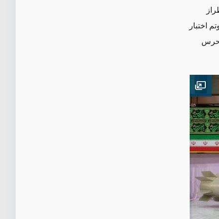
راز
م اختبار
الحرس
Open image