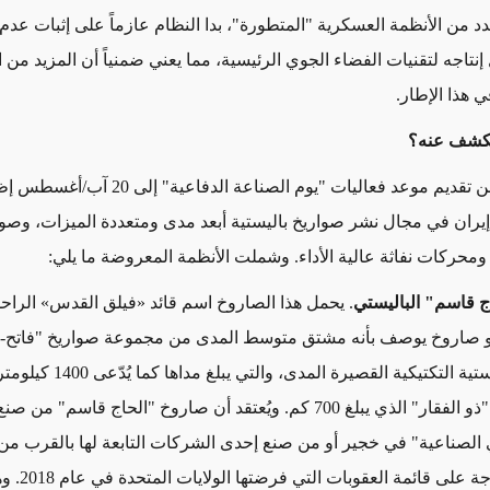
د من الأنظمة العسكرية "المتطورة"، بدا النظام عازماً على إثبات عدم
نتاجه لتقنيات الفضاء الجوي الرئيسية، مما يعني ضمنياً أن المزيد من 
 هذا الإطار.
الكشف عنه؟
كان الهدف من تقديم موعد فعاليات "يوم الصناعة الدفا
إيران في مجال نشر صواريخ باليستية أبعد مدى ومتعددة الميزات، وصوا
 ومحركات نفاثة عالية الأداء. وشملت الأنظمة المعروضة ما يلي:
 قاسم" الباليستي
. يحمل هذا الصاروخ اسم قائد «فيلق القدس» الرا
الفقار" الباليستية التكتيكية القصيرة
لغ 700 كم. ويُعتقد أن صاروخ "الحاج قاسم" من صنع
 الصناعية" في خجير أو من صنع إحدى الشركات التابعة لها بالقرب من 
وجميعها مدرجة عل