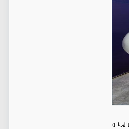
إيرنا"])