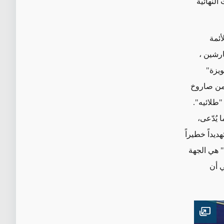
 للسرعات النهائية
أئمة
ارشين ،
خ "حويزة"
 من صاروخ
طلائيه".
مداه يزيد عن 1000 كيلومتر كما يُدّعى،
يداً خطيراً
" هي الجهة
ي أن
Open image