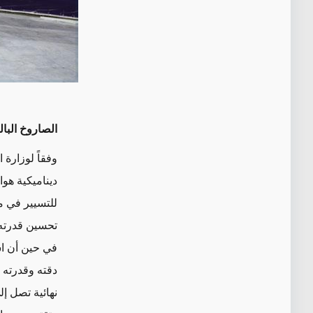
الصاروخ البال
وفقاً لوزارة 
ديناميكية هو
للتسيير في م
تحسين قدرته 