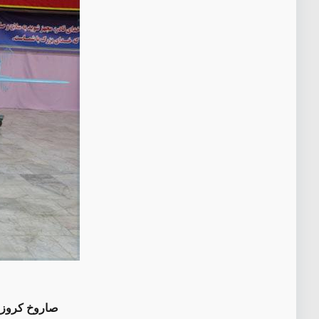
صاروخ كروز ط