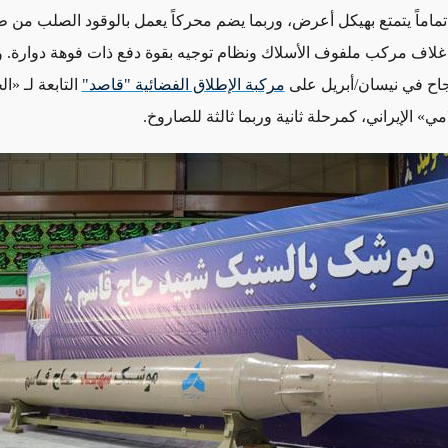
ماماً يتمتع بهيكل أعرض، وربما يضم محركاً يعمل بالوقود الصلب من ط
لاف مركب ملفوف الأسلاك ونظام توجيه بقوة دفع ذات فوهة دوارة. وت
نجاح في نيسان/أبريل على
مركبة الإطلاق الفضائية "قاصد"
التابعة لـ «
مي» الإيراني، كمرحلة ثانية وربما ثالثة للصاروخ.