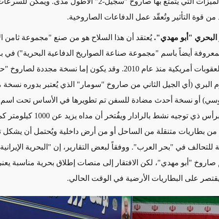
وتقترب من الميزات التي يتمتع بها صاروخ "سجيل-2" الأطول مدى. ويمكن
د من قوة التأثير وتُعقّد عمل الدفاعات الصاروخية.
البحري "أبو مهدي".
يُعتقد أن هذا السلاح هو من صنع "مجموعة ثامن ال
لمعروفة أيضاً باسم "مجموعة صناعة الصواريخ الدفاعية البحرية") في ب
والتي تخضع لعقوبات أمريكية منذ عام 2010. وقد يكون إما نسخة مجددة لصارو
م البري (أي الجيل الثاني من صاروخ "سومار" الذي يُعتبر بدوره نسخة
وسي) أو نسخة أحدث مضادة للسفن تم تطويرها في الأساس تحت اسم "
وإذ هو مزود برأس ذي توجيه نشط بالرادار ويفُتخر أن 
من بطاريات متنقلة من الساحل أو من أرض داخلية ويُحتمل أن يشكل تهد
 للتحالف في "بحر العرب". ووفقاً لبعض التقارير، إن "البحرية الإيرانية
صاروخ "أبو مهدي"، لكن الافتقار إلى منصات إطلاق بحرية مناسبة يعن
تصر على البطاريات الأرضية في الوقت الحالي.