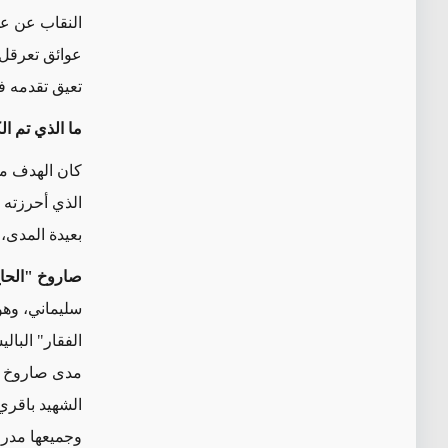
النقاب عن عد
عوائق تعرقل إ
تعيق تقدمه في
ما الذي تم 
الذي أحرزته 
بعيدة المدى،
صاروخ "الحاج
مدى صاروخ "ذو الفقار" الذي يب
الشهيد باقري