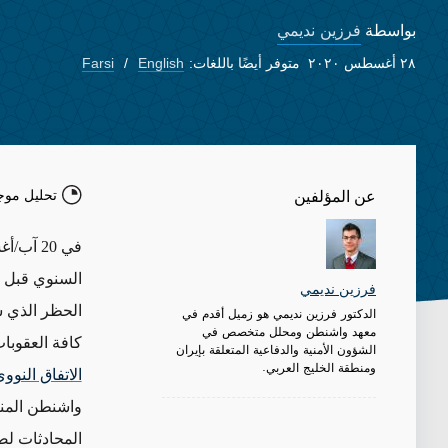
فرزين نديمي
بواسطة
٢٨ أغسطس ٢٠٢٠
متوفر أيضًا باللغات:
English
Farsi
تحليل موج
عن المؤلفين
في 20 آ
السنوي قبل ا
فرزين نديمي
الحظر الذي س
الدكتور فرزين نديمي هو زميل أقدم في
معهد واشنطن ومحلل متخصص في
كافة العقوبا
الشؤون الأمنية والدفاعية المتعلقة بإيران
ومنطقة الخليج العربي.
الاتفاق النوو
واشنطن المنط
المحادثات لص