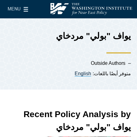
Skip to main content
MENU
معهد واشنطن لسياسات الشرق الأدنى
le Main Menu
يواف "بولي" مردخاي
Outside Authors
متوفر أيضًا باللغات:
English
Recent Policy Analysis by
يواف "بولي" مردخاي