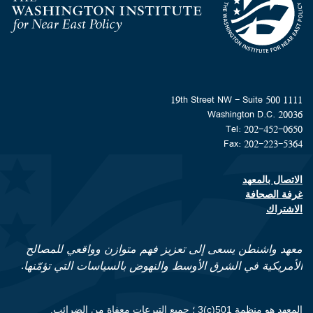
Homepage
1111 19th Street NW - Suite 500
Washington D.C. 20036
Tel: 202-452-0650
Fax: 202-223-5364
الاتصال بالمعهد
Footer contact links
غرفة الصحافة
الاشتراك
معهد واشنطن يسعى إلى تعزيز فهم متوازن وواقعي للمصالح
الأمريكية في الشرق الأوسط والنهوض بالسياسات التي تؤمّنها.
المعهد هو منظمة 501(c)3 ؛ جميع التبرعات معفاة من الضرائب.