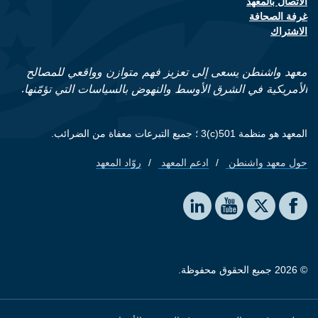
الاتصال بالمعهد
Footer contact links
غرفة الصحافة
الاشتراك
معهد واشنطن يسعى إلى تعزيز فهم متوازن وواقعي للمصالح
الأمريكية في الشرق الأوسط والنهوض بالسياسات التي تؤمّنها.
المعهد هو منظمة 501(c)3 ؛ جميع التبرعات معفاة من الضرائب.
حول معهد واشنطن
ادعم المعهد
روّاد المعهد
Footer quick links
Social media
The Washington Institute on LinkedIn
The Washington Institute on YouTube
The Washington Institute on Facebook
The Washington Institute on X
© 2026 جميع الحقوق محفوظة.