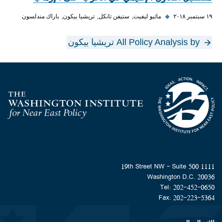
١٩ سبتمبر ٢٠١٨
◆
ماثيو ليفيت
ستيفن تانكل
تريشيا بيكون
باراك مندلسون
All Policy Analysis by تريشيا بيكون
Homepage
1111 19th Street NW - Suite 500
Washington D.C. 20036
Tel: 202-452-0650
Fax: 202-223-5364