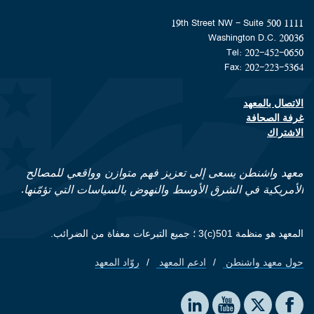
1111 19th Street NW - Suite 500
Washington D.C. 20036
Tel: 202-452-0650
Fax: 202-223-5364
الاتصال بالمعهد
Footer contact links
غرفة الصحافة
الاشتراك
معهد واشنطن يسعى إلى تعزيز فهم متوازن وواقعي للمصالح
الأمريكية في الشرق الأوسط والنهوض بالسياسات التي تؤمّنها.
المعهد هو منظمة 501(c)3 ؛ جميع التبرعات معفاة من الضرائب.
حول معهد واشنطن
ادعم المعهد
روّاد المعهد
Footer quick links
Social media
The Washington Institute on LinkedIn
The Washington Institute on YouTube
The Washington Institute on Facebook
The Washington Institute on X