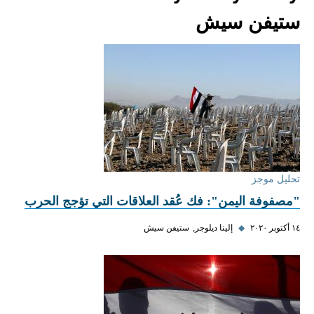
ستيفن سيش
تحليل موجز
"مصفوفة اليمن": فك عُقد العلاقات التي تؤجج الحرب
١٤ أكتوبر ٢٠٢٠
◆
إلينا ديلوجر
ستيفن سيش