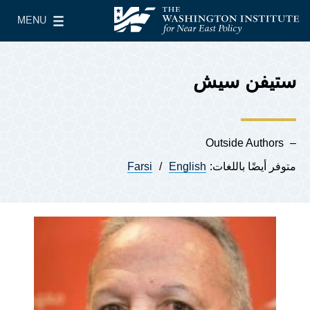
Skip to main content
MENU
معهد واشنطن لسياسات الشرق الأدنى
le Main Menu
ستيفن سيش
Outside Authors
متوفر أيضًا باللغات:
English
Farsi