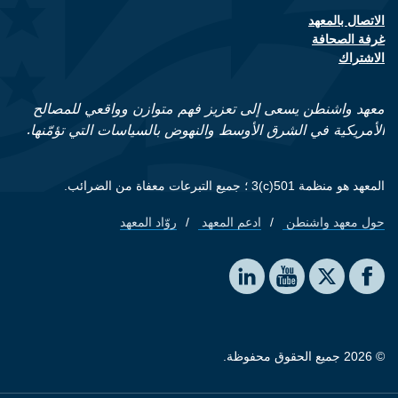
الاتصال بالمعهد
Footer contact links
غرفة الصحافة
الاشتراك
معهد واشنطن يسعى إلى تعزيز فهم متوازن وواقعي للمصالح
الأمريكية في الشرق الأوسط والنهوض بالسياسات التي تؤمّنها.
المعهد هو منظمة 501(c)3 ؛ جميع التبرعات معفاة من الضرائب.
حول معهد واشنطن
ادعم المعهد
روّاد المعهد
Footer quick links
Social media
The Washington Institute on LinkedIn
The Washington Institute on YouTube
The Washington Institute on Facebook
The Washington Institute on X
© 2026 جميع الحقوق محفوظة.