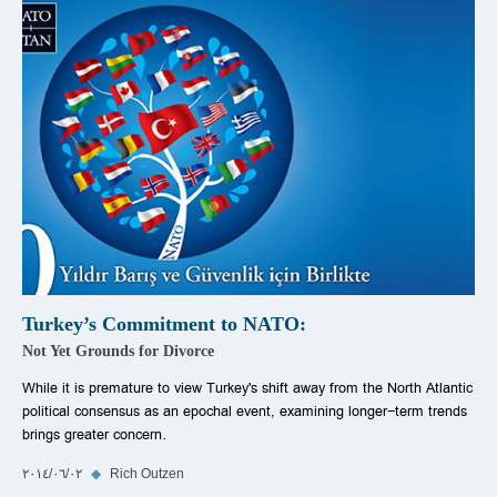
Turkey’s Commitment to NATO:
Not Yet Grounds for Divorce
While it is premature to view Turkey's shift away from the North Atlantic
political consensus as an epochal event, examining longer-term trends
brings greater concern.
Rich Outzen
◆
٠٢‏/٠٦‏/٢٠١٤