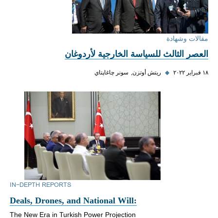
مقالات وشهادة
العصر الثالث للسياسة الخارجية لأردوغان
١٨ فبراير ٢٠٢٢
◆
ريتش أوتزن
سونر چاغاپتاي
IN-DEPTH REPORTS
Deals, Drones, and National Will:
The New Era in Turkish Power Projection