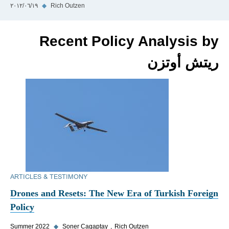
Rich Outzen
◆
١٩‏/٠٦‏/٢٠١٢
Recent Policy Analysis by
ريتش أوتزن
ARTICLES & TESTIMONY
Drones and Resets: The New Era of Turkish Foreign
Policy
Summer 2022
◆
Soner Cagaptay
Rich Outzen