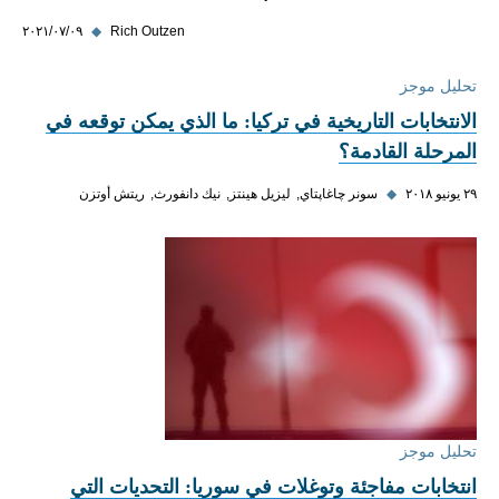
Rich Outzen
◆
٠٩‏/٠٧‏/٢٠٢١
تحليل موجز
الانتخابات التاريخية في تركيا: ما الذي يمكن توقعه في
المرحلة القادمة؟
٢٩ يونيو ٢٠١٨
◆
سونر چاغاپتاي
ليزيل هينتز
نيك دانفورث
ريتش أوتزن
تحليل موجز
انتخابات مفاجئة وتوغلات في سوريا: التحديات التي