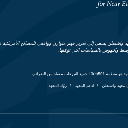
د واشنطن يسعى إلى تعزيز فهم متوازن وواقعي للمصالح الأمريكية 
وسط والنهوض بالسياسات التي تؤمّنها.
ظمة 501(c)3 ؛ جميع التبرعات معفاة من الضرائب.
 معهد واشنطن
ادعم المعهد
روّاد المعهد
Footer quick lin