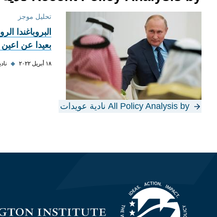
تحليل موجز
البروباغندا الرو
بعيدا عن اعين 
١٨ أبريل ٢٠٢٢
◆
ناد
All Policy Analysis by نادية عويدات