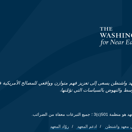
د واشنطن يسعى إلى تعزيز فهم متوازن وواقعي للمصالح الأمريكية 
وسط والنهوض بالسياسات التي تؤمّنها.
ظمة 501(c)3 ؛ جميع التبرعات معفاة من الضرائب.
 معهد واشنطن
ادعم المعهد
روّاد المعهد
Footer quick lin