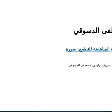
ة المناهضة للتطبيع: صورة
جوزيف براودي
مصطفى الدسوقي