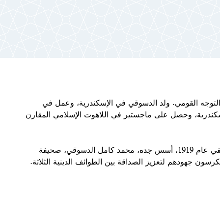
لتوجه القومي. ولد الدسوقي في الإسكندرية، وعمل في
كندرية، وحصل على ماجستير في اللاهوت الإسلامي المقارن
ينبع التزام الدسوقي بالتواصل من اجل السلام من إرث عائلي، ففي عام 1919، أسس جده، محمد كامل الدسوقي، صحيفة
رسون جهودهم لتعزيز الصداقة بين الطوائف الدينية الثلاثة.