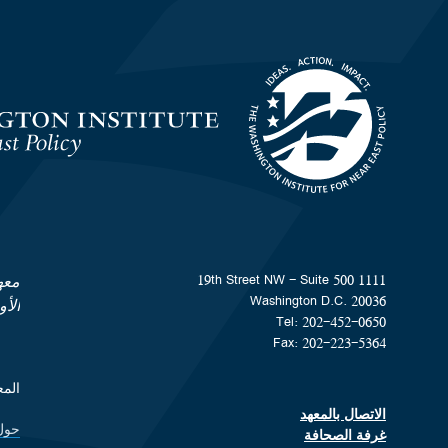
Homepage
1111 19th Street NW - Suite 500
معه
Washington D.C. 20036
الأ
Tel: 202-452-0650
Fax: 202-223-5364
المعهد هو من
الاتصال بالمعهد
Footer contact links
حول
ks
غرفة الصحافة