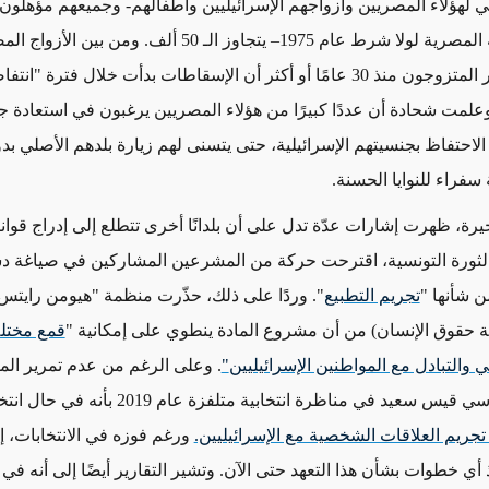
ي لهؤلاء المصريين وأزواجهم الإسرائيليين وأطفالهم- وجميعهم مؤهلو
على الجنسية المصرية لولا شرط عام 1975– يتجاوز الـ 50 ألف. ومن
قابلَتهم، يتذكر المتزوجون منذ 30 عامًا أو أكثر أن الإسقاطات بدأت خلال فترة
علمت شحادة أن عددًا كبيرًا من هؤلاء المصريين يرغبون في استعادة ج
الاحتفاظ بجنسيتهم الإسرائيلية، حتى يتسنى لهم زيارة بلدهم الأصلي ب
ة سفراء للنوايا الحسنة.
خيرة، ظهرت إشارات عدّة تدل على أن بلدانًا أخرى تتطلع إلى إدراج قواني
لثورة التونسية، اقترحت حركة من المشرعين المشاركين في صياغة دس
ن شأنها "
تجريم التطبيع
". وردًا على ذلك، حذّرت منظمة "هيومن رايت
ة حقوق الإنسان) من أن مشروع المادة ينطوي على إمكانية "
قمع مختل
ي والتبادل مع المواطنين الإسرائيليين
"
. وعلى الرغم من عدم تمرير الماد
س سعيد في مناظرة انتخابية متلفزة عام 2019 بأنه في حال انتخابه،
ريم العلاقات الشخصية مع الإسرائيليين.
ورغم فوزه في الانتخابات، إل
أي خطوات بشأن هذا التعهد حتى الآن. وتشير التقارير أيضًا إلى أنه في ا