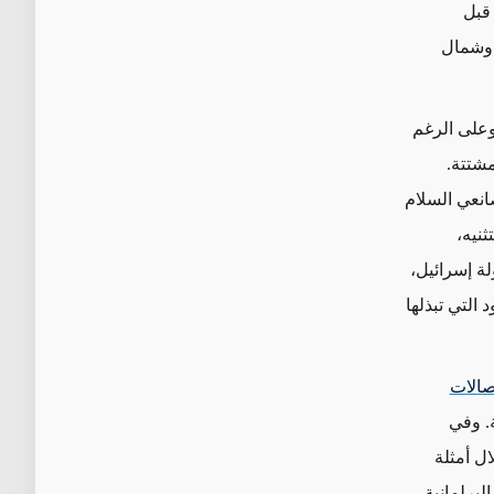
 قبل
 وشمال
وعلى الرغم
مشتتة.
انعي السلام
نيه،
لة إسرائيل،
التي تبذلها
صالات
ة. وفي
ل أمثلة
لبرلمانية