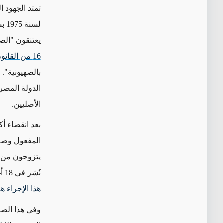
لس
يعتنقون "الصه
16 من القانون
بالصهيونية".
الدولة المصر
الأصليين.
المفعول وصال
يتزوجون من م
نُشر في 18 أغسطس
هذا الإجراء 