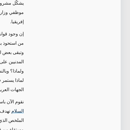
يشكّل مشروع 
موظفي وزارة 
إفريقيا.
إن وجود قوان
من استحوذ بع
وتبقى بعض ال
المدنيين على
ولماذا؟ وبال
لماذا يستمر 
الجهات العرب
نقوم الآن با
السلام
تهدف ا
الملخص الذي 
مستقاة من قوا