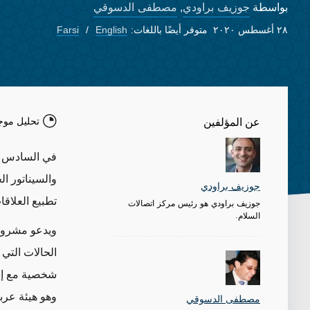
جوزيف براودي
مصطفى الدسوقي
بواسطة
,
٢٨ أغسطس ٢٠٢٠
متوفر أيضًا باللغات:
English
Farsi
تحليل موج
عن المؤلفين
في السادس م
والسيناتور ا
جوزيف براودي
تطبيع العلاقات 
جوزيف براودي هو رئيس مركز اتصالات
السلام.
ويدعو مشروع 
الحالات التي
شخصية مع إسرا
وهو هيئة عرب
مصطفى الدسوقي