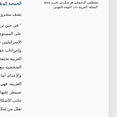
مصطفى الدسوقي هو سكرتير تحرير مجلة
الجمعية الوط
"المجلة" العربية ذات التوجه القومي.
يصف مشروع ال
"
في حين ترس
على المستوى
الإسرائيليين 
وإجراءات عقا
العربية تحتف
الشخصية مع ا
والإعدام. أم
العربية، فهي
تسيطر عليها ا
جانب الأشكال 
تقلل من إمكا