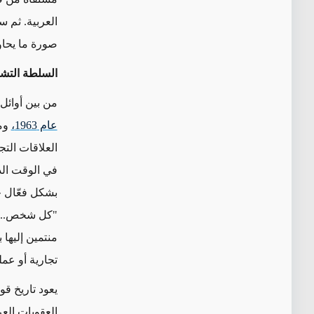
العربية. ثم س
صورة ما يحاو
السلطة التشر
من بين أوائل 
عام
1963
،
وما
العلاقات الت
في الوقت الذ
بشكل فعّال ج
"كل شخص... أ
منتمين إليها
تجارية أو عمل
يعود تاريخ قو
العقوبات العراقي الصادر ف