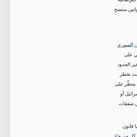
قوانين ستضح
ن السوري
سي على
بر الحدود
حيث تحظر
 يحظّر على
ائيل أو
اق صفقات
ا قانون
 كل من حبّذ