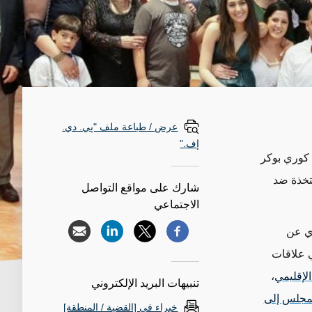
عرض / طباعة ملف "پي. دي.
إف."
كوري بوكر
متخذة ضد
شارك على مواقع التواصل
الاجتماعي
وي عن
ي علاقات
لإقليمي
،
تنبيهات البريد الإلكتروني
لمجلس إلى
خبراء في [القضية / المنطقة]