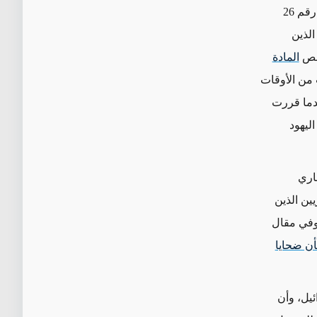
تمتد الجهود التي تبذلها مصر لمناهضة التطبيع إلى تعريف المواطنة. إذ يحدد "القانون رقم 26
الذين
تنص
المادة
من الأوقات
ندما قررت
ليهود
ى توقيع اتفاقية كامب ديفيد، يظل قانون عام 1975 ساري
ين الذين
وفي مقال
أن ضحايا
إسرائيل، وأن