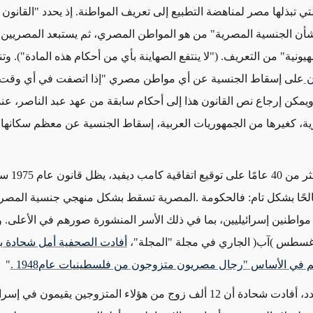
نة 1975 بشأن الجنسية المصرية" من هو المواطن المصري، ثم يستبعد المصريين 
يونية" من التعريف. ("لا ينتفع الصهاينة بأي من أحكام هذه المادة"). و
على إسقاط الجنسية عن أي مواطن مصري "إذا اتصفت في أي وقت 
 ويمكن إرجاع نص القانون هذا إلى أحكام سابقة من عهد عبد الناصر، ع
ية، كغيرها من الجمهوريات العربية، إسقاط الجنسية عن معظم سكانها ا
بعد انقضاء أكثر من 40 عامًا عل
حًا بشكل تام: فالحكومة .المصرية تسقط بشكل منهجي جنسية المصري
واطنين إسرائيليين، بما في ذلك الأسر المنشورة صورهم في الأعلى. 
)
آب
(
الجاري في مجلة "المجلة"،
أفادت الصحفية أمل شحادة ب
هم في الأساس
"
رجال مصريون متزوجون من فلسطينيات عام
1948
.
"
وفى هذا الصدد، أفادت شحادة أن 12 ألف زوج من هؤلاء المتزوجين يقيمون في 