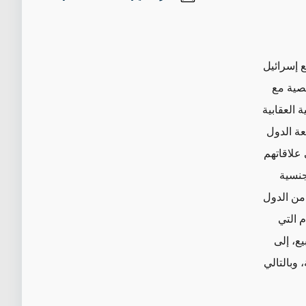
 إسرائيل
صية مع
 العقابية
عة الدول
 علاقاتهم
جنسية
 من الدول
 التي
يع، إلى
 وبالتالي