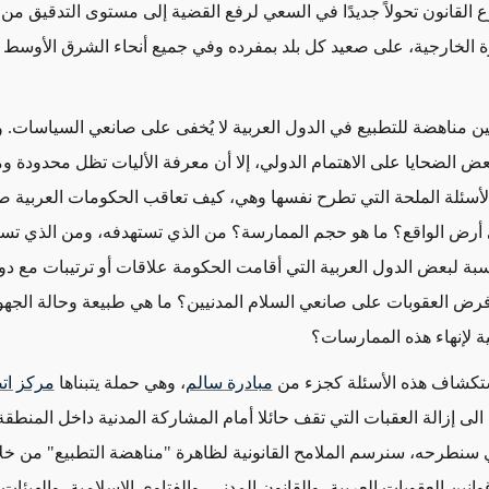
القانون تحولاً جديدًا في السعي لرفع القضية إلى مستوى التدقيق من
الخارجية، على صعيد كل بلد بمفرده وفي جميع أنحاء الشرق الأوسط
ين مناهضة للتطبيع في الدول العربية لا يُخفى على صانعي السياسات. 
ض الضحايا على الاهتمام الدولي، إلا أن معرفة الأليات تظل محدودة و
أسئلة الملحة التي تطرح نفسها وهي، كيف تعاقب الحكومات العربية ص
 أرض الواقع؟ ما هو حجم الممارسة؟ من الذي تستهدفه، ومن الذي تستث
نسبة لبعض الدول العربية التي أقامت الحكومة علاقات أو ترتيبات مع دو
فرض العقوبات على صانعي السلام المدنيين؟ ما هي طبيعة وحالة الجهود 
ية لإنهاء هذه الممارسات؟
ستكشاف هذه الأسئلة كجزء من
مبادرة سالم
، وهي حملة يتبناها
مركز ات
لى إزالة العقبات التي تقف حائلا أمام المشاركة المدنية داخل المنطق
سنطرحه، سنرسم الملامح القانونية لظاهرة "مناهضة التطبيع" من خلا
نين العقوبات العربية، والقانون المدني، والفتاوى الإسلامية، والهيئات ا