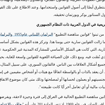
نتطرق أيضًا إلى أصول القوانين واستخدامها. وعند الاطلاع على تلك ال
ل السناتور بوكر وبورتمان تحقيقه.
يعية في الدول العربية ذات النظام الجمهوري
من تبنوا "قوانين مناهضة التطبيع"
البرلمان اللبناني عام
1955
والبرلما
 زالت القوانين سارية حتى يومنا هذا. وتركز هذه القوانين بشكل أسا
جارية، التي كانت هي الشكل الأساسي للمشاركة المدنية غير الحكومية ع
ي نُصّت فيه. ومع ذلك، فإن الصياغة اللغوية للقوانين واسعة للغاية، ب
ميع أشكال العلاقات بين الناس. فالقانون السوري، على سبيل المثال،
ن يعقد بالذات أو بالواسطة اتفاقًا مع هيئات أو أشخاص مقيمين في إسر
 بجنسيتهم أو يعملون لحسابها أو لمصلحتها وذلك متى كان موضوع الاتف
يات مالية أو أي تعامل آخر أيًا كانت طبيعته".
انين مناهضة التطبيع الحالية في العراق إلى فترة وجيزة لاحقة، ويفرضه
ي عام 1969. إذ تنص المادة 201 على أنه "
يعاقَب بالإعدام