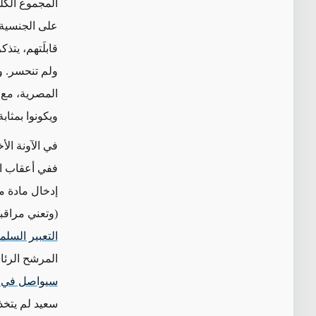
المجموع الكل
ولم تنحسر. و
المصرية، مع 
ويكونوا بمثاب
في الآونة الأ
ففي أعقاب ا
إدخال مادة م
(وتعني مراقب
التعبير السلم
المرشح الرئاسي قي
سيواصل في تج
سعيد لم يتخذ 