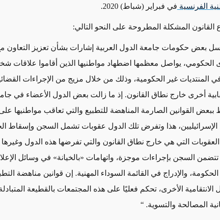
نية الفرنسية
في فبراير (شباط) 2020.
قانون المشكلة المطروحة على النحو التالي:
ل بعض حكومات جامعة الدول العربية إشارات بشأن تعزيز التعاون مع
 الحكومي، يواصل معظمها اضطهاد مواطنيها الذين أقاموا علاقات شخ
في المنتديات غير الحكومية، وذلك من خلال مزيج من الإجراءات القضائية
بية أخرى خارج نطاق القانون. إذ ما زالت بعض الدول الأعضاء في جام
ظ ببعض القوانين الصارمة المناهضة للتطبيع والتي تعاقب مواطنيها على
لإسرائيليين، هذا وتفرض تلك الدول عقوبات تشمل السجن وإسقاط ال
ا العقوبات التي هي خارج نطاق القانون والتي تفرضها هذه الدول وغيرها
 تتضمن السجن بإجراءات موجزة، واتهامات «بالخيانة» في وسائل الإعلام
لحكومة، والإدراج في القائمة السوداء المهنية. إن قوانين مناهضة التطب
الانتقامية الأخرى، تحكم فعليًا على هذه المجتمعات بالقطيعة المتبادلة،
نية المصالحة والتسوية.
“