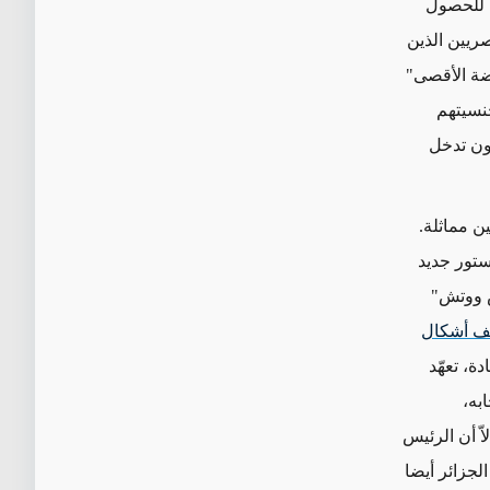
ن للحصول
 بين الأزواج المصريين الذين
 "انتفاضة الأقصى"
نسيتهم
دون تدخل
ن مماثلة.
تور جديد
س ووتش"
ف أشكال
ة، تعهّد
اّ أن الرئيس
لجزائر أيضا