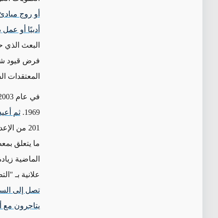
أو روج مبادئ 
أدبيًا أو عمل
البعث الذي ح
فرض قيود شام
المعتقدات الف
في عام 2003، علق
1969.
ثم أعيد
201 من ال
الماضية زياد
علانية بـ "التطبي
تصل إلى الس
يتاجرون مع 