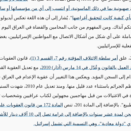
صهيونية بما في ذلك الماسونية، أو انتسب إلى أي من مؤسساتها أو ساعده
 بأي كيفية كانت لتحقيق أغراضها
". يُشار إلى أن هذه اللغة تعكس أيديول
كم آنذاك. ومن المفهوم من جانب المحامين والقضاة في العراق اليوم أ
لة على أي شكل من أشكال الاتصال مع المواطنين الإسرائيليين، بغ
علية للإسرائيليين.
أمر سلطة الائتلاف المؤقتة رقم 7، القسم
3 (1)
، قانون العقوبات
 العمل بالقانون وعُدّل في
14
مارس (آذار)
2010
،
مع تعديل العقوبة الق
إعدام إلى السجن المؤبد. ويعكس هذا التغيير أن عقوبة الإعدام في العراق
ما يتعلق بمعظم الجرائم باستثناء عدد قليل منها. وم
ة في الاغتيالات من قبل مهاجمين مجهولين لكتاب عراقيين وشخصيات ث
ع". بالإضافة إلى المادة 201، تنص
المادة
172
من قانون العقوبات عل
جن لمدة عشر سنوات بالإضافة إلى غرامة تصل إلى
10
آلاف دينار للأ
أي
"
دولة معادية
"
، وهي التسمية التي تشمل إسرائيل.