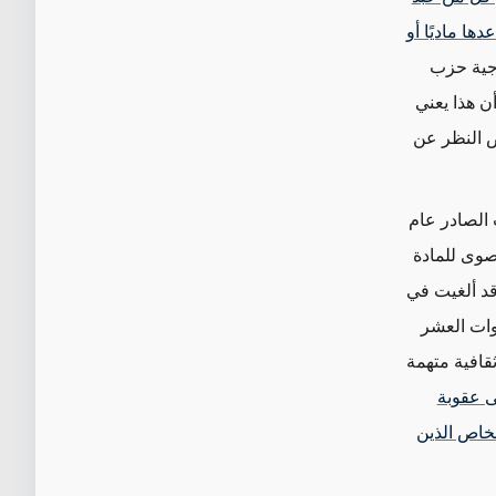
ا ماديًا أو
وجية حزب
ن هذا يعني
ض النظر عن
 الصادر عام
صوى للمادة
 قد ألغيت في
نذ تعديل عام 2010، شهدت السنوات العشر
قافية متهمة
ى عقوبة
شخاص الذين