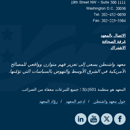
1111 19th Street NW - Suite 500
Washington D.C. 20036
Tel: 202-452-0650
Fax: 202-223-5364
الاتصال بالمعهد
Footer contact links
غرفة الصحافة
الاشتراك
معهد واشنطن يسعى إلى تعزيز فهم متوازن وواقعي للمصالح
الأمريكية في الشرق الأوسط والنهوض بالسياسات التي تؤمّنها.
المعهد هو منظمة 501(c)3 ؛ جميع التبرعات معفاة من الضرائب.
حول معهد واشنطن
ادعم المعهد
روّاد المعهد
Footer quick links
Social media
The Washington Institute on LinkedIn
The Washington Institute on YouTube
The Washington Institute on Facebook
The Washington Institute on X