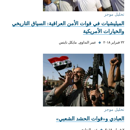
تحليل موجز
الميليشيات في قوات الأمن العراقية: السياق التاريخي
والخيارات الأمريكية
٢٢ فبراير ٢٠١٨
◆
عمر النداوي
مايكل نايتس
تحليل موجز
العبادي و«قوات الحشد الشعبي»
٧ فبراير ٢٠١٨
◆
عمر النداوي