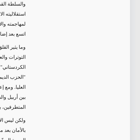
والسلطة القض
استقلاليته ال
لمهاجمته وال
اتسع بعد إضا
وما يثير القل
التوترات وال
الكردستاني" 
"الحزب الديمق
العليا. ومع إ
بين أربيل وال
المتطرفين، 
ولكن ليس الأ
بالأمان بعد 