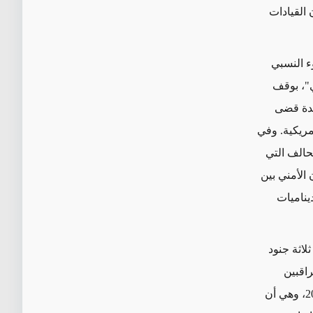
القيادات
ء النسبي
ي"، بوقف
دة
قضى
مريكية. وفي
الف التي
 الأمني بين
يناميات
لاثة جنود
المراقبين
صعوبة في إدراكها منذ تشكيل الحكومة الحالية في بغداد في تشرين الأول/أكتوبر 2022، وهي أن