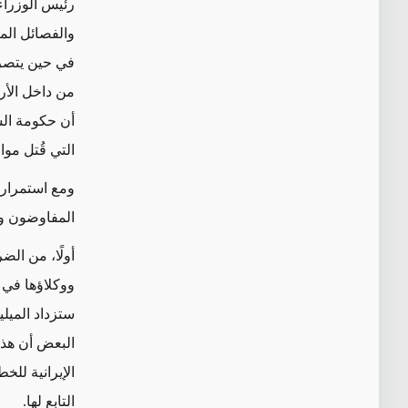
رئيس الوزراء
والفصائل الم
في حين يتصرف
من داخل الأرا
أن حكومة السو
التي قُتل موا
ومع استمرار 
المفاوضون وص
أولًا، من ال
ووكلاؤها في 
ستزداد الميلي
البعض أن هذه
الإيرانية لل
التابع لها.