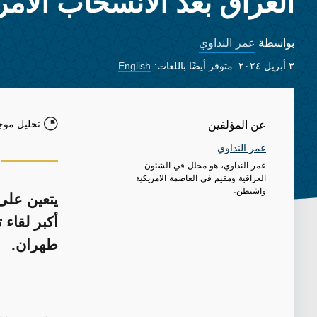
العراق بعد الانسحاب الأم
عمر النداوي
بواسطة
٣ أبريل ٢٠٢٤
متوفر أيضًا باللغات:
English
تحليل موج
عن المؤلفين
عمر النداوي
عمر النداوي، هو محلل في الشئون
العراقية ومقيم في العاصمة الامريكية
واشنطن.
يتعين على 
أكبر لقاء 
طهران.