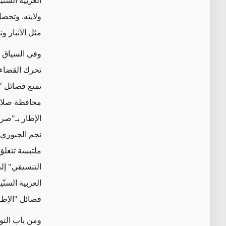
العربية السنّ
ولايته. وتحصل
مثل الأنبار و
وفي السياق ع
تحرك القضاء 
تمنع فصائل "
محافظة صلاح 
الإطار بـ"صر
نجم الجبوري،
ملتبسة تتعلق
العربية السن
فصائل "الإطا
ومن باب التوض