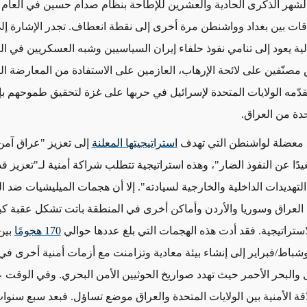
ات بين بغداد وواشنطن مرة أخرى إلى نقطة انعطاف. تجدر الإشارة إ
الية يعود إلى تنامي نفوذ حلفاء إيران السياسيين وشبه العسكريين في ا
مصنّفين على لائحة الإرهاب، العازمين على الاستفادة من المعارضة ال
قدّمه الولايات المتحدة لإسرائيل في حربها على غزة لتحقيق طموحهم ب
تحدة من العراق.
معضلة لواشنطن التي تهدف
استراتيجيتها المعلنة
إلى تعزيز "عراق آم
دًا عن النفوذ الضار"، وهذه استراتيجية تتطلب شراكة أمنية لـ"تعزيز ق
لتهديدات الداخلية والخارجية لسيادته". إلا أن هجمات الميليشيات ضد ا
 العراق وسوريا والأردن وأماكن أخرى في المنطقة باتت تشكل عقبة كبي
استراتيجية. فقد أدت هذه الهجمات التي بلغ عددها حوالي
170 هجومًا
بين
وشباط/فبراير إلى إنشاء بيئة معادية وتزامنت مع أزمات أمنية أخرى في 
 والبحر الأحمر حيث تهدد صواريخ الحوثيين الأمن البحري. وفي الوقت ع
قة الأمنية بين الولايات المتحدة والعراق موضع تساؤل. فبعد سبع سنوا