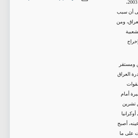
تحل في هذا الشهر الذكرى الحادية والعشرين للإطاحة بنظام صدام حسين في العام 2003،
لى أن سبب
لعراق، ومن
شعبية
إخراج
ن ومستقر
درة العراق
لقوات
رة أمام
 تشرين
أوكرانيا
ينه، أصبح
ت على ما