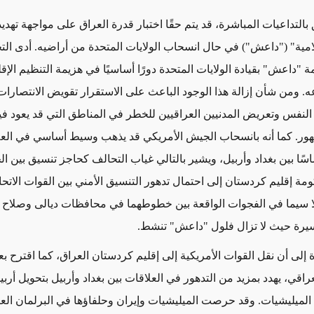
بالتداعيات المباشرة، قد يتم حقًا اختبار قدرة العراق على مواجهة تهدي
لامية" ("داعش") في حال انسحاب الولايات المتحدة من أراضيه. أدى الت
ة "داعش" بقيادة الولايات المتحدة دورًا أساسيًا في هزيمة التنظيم الإقل
. ومن شأن إزالة هذا الوجود الباعث على الاستقرار تقويض الانتصارات
نفس وتعريض المدنيين العراقيين للخطر في المناطق التي قد يعود فيه
ر. كما أنه بانسحاب الجيش الأمريكي قد يذهب وسيط أساسي في العل
سًا بين بغداد وأربيل، ويشير بالتالي غياب التحالف كحاجز تنسيق بين ا
ومة إقليم كردستان إلى احتمال تدهور التنسيق الأمني بين القوات الاتح
ا سيما في الفجوات الواقعة بين خطوطهما في محافظات ديالى وصلاح ا
يرة حيث لا تزال فلول "داعش" تنشط.
 إلى أن نقل القوات الأمريكية إلى إقليم كردستان العراق، كما اقترح ب
اقي، يهدد بمزيد من التدهور في العلاقات بين بغداد وأربيل بتحويل أرب
الميليشيات. وقد حرصت الميليشيات وإيران وحلفاؤها في البرلمان الع