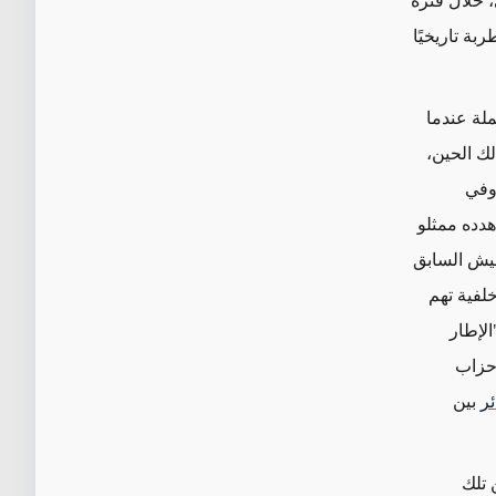
، خلال فترة
بة تاريخيًا
ملة عندما
ك الحين،
 وفي
هدده ممثلو
جيش السابق
لفية تهم
الإطار
حت الأحزاب
ئر
بين
 تلك