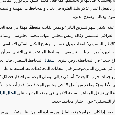
ية واستمالة قيادييها أو تحييدهم، كما فعل معلّم السوداني، نوري المالكي
 بالفعل أعمال تذكر بتلك الفترة في بغداد والمحافظات المهمة والمضطر
نينوى وديالى وصلاح الدين.
ينه، شكل شهر تشرين الثاني/نوفمبر الفائت منعطفًا مهمًا في هذه الح
العراقي المسيس لإقالة رئيس مجلس النواب محمد الحلبوسي. ومنذ ذل
الإطار التنسيقي" انتخاب بديل عنه من ترشيح التكتل السنّي الأساسي.
الدين، أجبر "الإطار التنسيقي" المحافظ المنتخب على التنحي بعد أن 
اع جديد" في المحافظة. وفي نينوى،
استقال
المحافظ الشعبي، قائد ال
 في تشرين الثاني/نوفمبر قبل انتخابات المحافظات بعد استبعاده على خ
 باجتثاث حزب "البعث". أما في ديالى، وعلى الرغم من افتقار فصائل "
التنسيقي" إلى الأغلبية (7 مقاعد من أصل 15 في مجلس المحافظة)، فقد أصب
ّية التي تشغل المقاعد السبعة الأخرى في موقع المتفرج على
القتال الدا
ر التنسيقي" حول اختيار محافظ جديد.
يح، إذا كان العراق يتمتع بالقليل من سيادة القانون، فلن يتمكن أي من