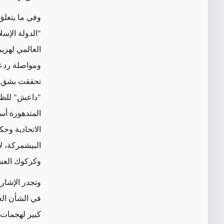
وفي ما يتعلق 
"الدولة الإس
العالمي لهزيم
ومواصلة ردعه
تحققت بشق ال
"داعش" للظهو
المتدهورة أسا
الاتحادية وحك
البيشمركة، ل
وكركوك العس
وتجدر الإشارة
في الشأن العر
كبير لهجمات 