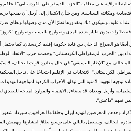
ائية العراقية على معاقبة "الحزب الديمقراطي الكردستاني" الحاكم 
اقتصادية ومكانته السياسية. ومن شأن الانتقال إلى أربيل أن يمنحها ذريع
اعتداء عليه، وسيكون ذلك بمقدورها نظرًا لأن مدى وصولها ونطاق قدرته
فة طائرات بدون طيار بعيدة المدى وصواريخ باليستية وصواريخ "كروز".
ق أيضًا هو الصراع الداخلي بين قادة حكومة إقليم كردستان. كما يحتمل أن
عداء بين "الحزب الديمقراطي الكردستاني" وخصمه حزب "الاتحاد الوطن
المتحالف مع "الإطار التنسيقي" في حال مغادرة قوات التحالف، لا سيّما
راطي الكردستاني" الانتخابات في الإقليم احتجاجًا على تدخل المحكمة ا
عادة توجيه الجهود الأمنية التي تبذلها الأحزاب الكردية لمواجهة التهديدات
سليمانية وأربيل وبغداد، قد يتضاءل الاهتمام والموارد المتاحة للتصدي ل
بمن فيهم "داعش".
كراد وحدهم المعرضين لتهديد إيران وحلفائها العراقيين. سيزداد شعور 
مغادرة التحالف، وستعمل بالتالي على توسيع نطاق انتشارها وتهميش ال