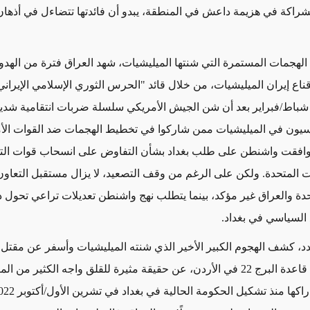
شراكة في هزيمة داعش في المنطقة، يبدو أن فائدتها تتضاءل في أذهان 
الهجمات المستمرة التي شنتها الميليشيات، شهد العراق فترة من الهدو
قناع إيران الميليشيات، من خلال قائد "الحرس الثوري الإسلامي الإيران
شباط/فبراير بعد أن شن الجيش الأمريكي سلسلة
ضربات انتقامية شدي
يسيون في الميليشيات ممن شاركوا في تخطيط الهجمات ضد القوات الأ
افقت واشنطن على طلب بغداد بشأن التفاوض على انسحاب قوات التح
ات المتحدة. ولكن على الرغم من وقف التصعيد، لا يزال مستقبل التعاون
تحدة والعراق غير مؤكد، بينما يتطلب نهج واشنطن تعديلات تراعي تحول د
 السياسي في بغداد.
د، كشف الهجوم الكبير الأخير الذي شنته الميليشيات وأسفر عن مقتل ث
أمريكيين في قاعدة البرج 22 في الأردن، عن حقيقة مثيرة للقلق واجه الكثير من 