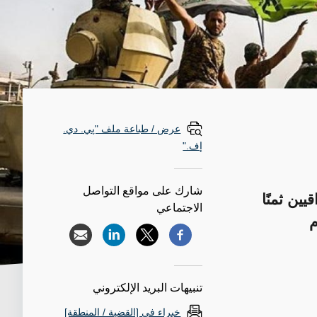
عرض / طباعة ملف "پي. دي.
إف."
شارك على مواقع التواصل
ين ثمنًا
الاجتماعي
م
تنبيهات البريد الإلكتروني
خبراء في [القضية / المنطقة]