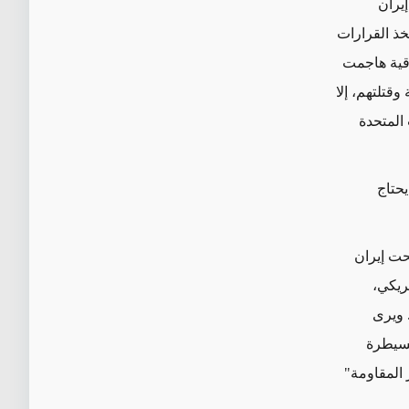
يران
ذ القرارات
اقية هاجمت
قتلتهم، إلا
 المتحدة
يحتاج
حت إيران
ريكي،
. ويرى
لسيطرة
المقاومة"