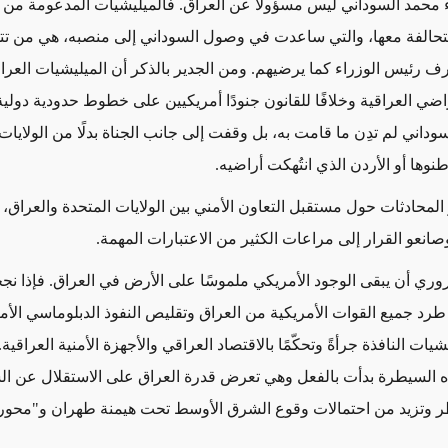
 محمد السوداني ليس مسؤولًا عن العراق. فالميليشيات المدعومة من إ
تحالفة معها، والتي ساعدت في وصول السوداني إلى منصبه، هي من تتخ
 رئيس الوزراء كما يرضيهم. ومن الجدير بالذكر أن الميليشيات العر
ضي العراقية وخلافًا للقانون جنودًا أمريكيين على خطوط حدودية دولية و
داني لم تدِن ما قامت به، بل وقفت إلى جانب الجناة بدلًا من الولايات
طنوها أو الأردن الذي انتُهكت أراضيه.
المحادثات حول مستقبل التعاون الأمني بين الولايات المتحدة والعراق، 
انعو القرار إلى مراعات الكثير من الاعتبارات المهمة.
ضروري أن يبقى الوجود الأمريكي ملموسًا على الأرض في العراق. فإذا نج
طرد جميع القوات الأمريكية من العراق وتقليص النفوذ الدبلوماسي الأم
شيات النافذة جرأةً وتحكّمًا بالاقتصاد العراقي والأجهزة الأمنية العراقية
 السيطرة بدأت بالفعل وهي تعرض قدرة العراق على الاستقلال عن ا
خطر وتزيد من احتمالات وقوع الشرق الأوسط تحت هيمنة طهران و"محور 