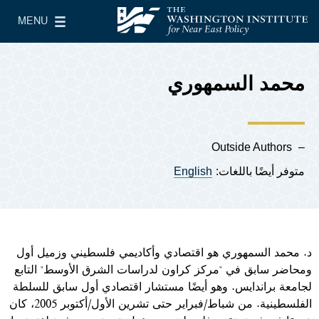
Skip to main content
MENU
معهد واشنطن لسياسات الشرق الأدنى
le Main Menu
محمد السمهوري
Outside Authors
متوفر أيضًا باللغات:
English
د. محمد السمهوري هو اقتصادي وأكاديمي فلسطيني وزميل أول
ومحاضر سابق في "مركز كراون لدراسات الشرق الأوسط" التابع
لجامعة براندايس. وهو أيضًا مستشار اقتصادي أول سابق للسلطة
الفلسطينية. من شباط/فبراير حتى تشرين الأول/أكتوبر 2005، كان