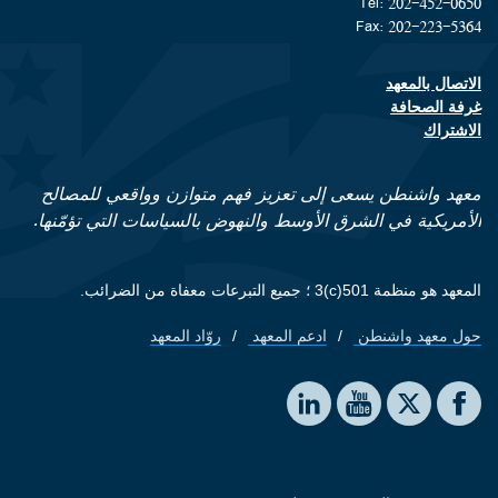
Tel: 202-452-0650
Fax: 202-223-5364
الاتصال بالمعهد
Footer contact links
غرفة الصحافة
الاشتراك
معهد واشنطن يسعى إلى تعزيز فهم متوازن وواقعي للمصالح
الأمريكية في الشرق الأوسط والنهوض بالسياسات التي تؤمّنها.
المعهد هو منظمة 501(c)3 ؛ جميع التبرعات معفاة من الضرائب.
حول معهد واشنطن
ادعم المعهد
روّاد المعهد
Footer quick links
Social media
The Washington Institute on LinkedIn
The Washington Institute on YouTube
The Washington Institute on Facebook
The Washington Institute on X