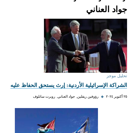
جواد العناني
تحليل موجز
الشراكة الإسرائيلية الأردنية: إرث يستحق الحفاظ عليه
٢٥ أكتوبر ٢٠٢٤
◆
رؤوفين ريفلين
جواد العناني
روبرت ساتلوف