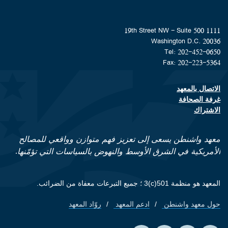
1111 19th Street NW - Suite 500
Washington D.C. 20036
Tel: 202-452-0650
Fax: 202-223-5364
الاتصال بالمعهد
Footer contact links
غرفة الصحافة
الاشتراك
معهد واشنطن يسعى إلى تعزيز فهم متوازن وواقعي للمصالح
الأمريكية في الشرق الأوسط والنهوض بالسياسات التي تؤمّنها.
المعهد هو منظمة 501(c)3 ؛ جميع التبرعات معفاة من الضرائب.
حول معهد واشنطن
ادعم المعهد
روّاد المعهد
Footer quick links