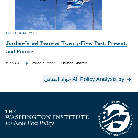
BRIEF ANALYSIS
Jordan-Israel Peace at Twenty-Five: Past, Present,
and Future
Shimon Shamir
Jawad al-Anani
◆
١١‏/١٠‏/٢٠١٩
All Policy Analysis by جواد العناني
Homepage