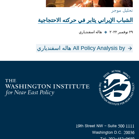
تحليل موجز
الشباب الإيراني يثابر في حركته الاحتجاجية
٢٩ نوفمبر ٢٠٢٢
◆
هاله اسفندياري
All Policy Analysis by هاله اسفندياري
Homepage
1111 19th Street NW - Suite 500
Washington D.C. 20036
Tel: 202-452-0650