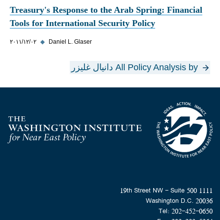
Treasury's Response to the Arab Spring: Financial
Tools for International Security Policy
Daniel L. Glaser
◆
٠٢‏/١٢‏/٢٠١١
All Policy Analysis by دانيال غليزر
Homepage
1111 19th Street NW - Suite 500
Washington D.C. 20036
Tel: 202-452-0650