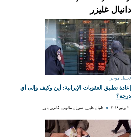
دانيال غليزر
تحليل موجز
إعادة تطبيق العقوبات الإيرانية: أين وكيف وإلى أي
درجة؟
٢٠ يوليو ٢٠١٨
◆
دانيال غليزر
سوزان مالوني
كاثرين باور