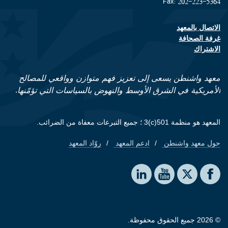
Fax: 202-223-5364
الاتصال بالمعهد
Footer contact links
غرفة الصحافة
الاشتراك
معهد واشنطن يسعى إلى تعزيز فهم متوازن وواقعي للمصالح
الأمريكية في الشرق الأوسط والنهوض بالسياسات التي تؤمّنها.
المعهد هو منظمة 501(c)3 ؛ جميع التبرعات معفاة من الضرائب.
حول معهد واشنطن
ادعم المعهد
روّاد المعهد
Footer quick links
Social media
The Washington Institute on LinkedIn
The Washington Institute on YouTube
The Washington Institute on Facebook
The Washington Institute on X
© 2026 جميع الحقوق محفوظة.