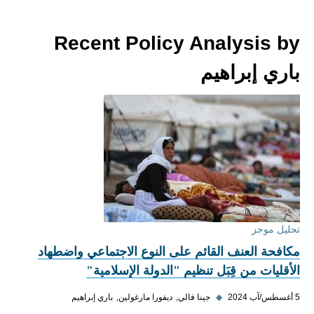
Recent Policy Analysis by
باري إبراهيم
تحليل موجز
مكافحة العنف القائم على النوع الاجتماعي واضطهاد
الأقليات من قِبَل تنظيم "الدولة الإسلامية"
5 أغسطس/آب 2024
◆
جينا فالي
ديفورا مارغولين
باري إبراهيم