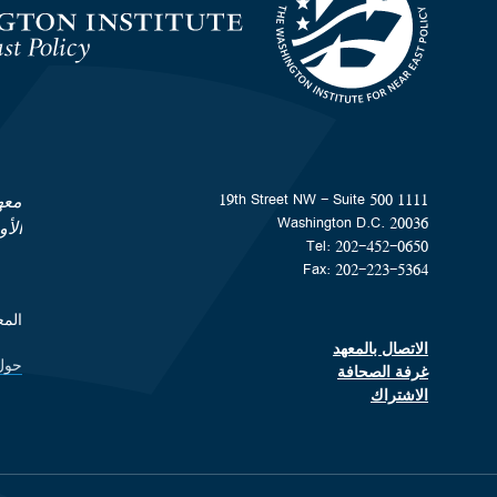
Homepage
1111 19th Street NW - Suite 500
معه
Washington D.C. 20036
الأ
Tel: 202-452-0650
Fax: 202-223-5364
المعهد هو من
الاتصال بالمعهد
Footer contact links
حول
ks
غرفة الصحافة
الاشتراك