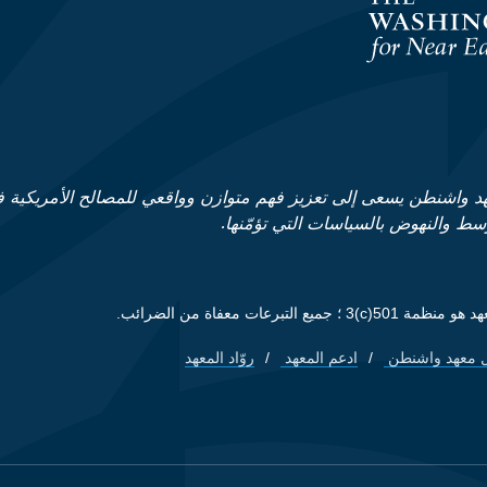
د واشنطن يسعى إلى تعزيز فهم متوازن وواقعي للمصالح الأمريكية 
وسط والنهوض بالسياسات التي تؤمّنها.
ظمة 501(c)3 ؛ جميع التبرعات معفاة من الضرائب.
 معهد واشنطن
ادعم المعهد
روّاد المعهد
Footer quick lin