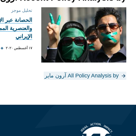
تحليل موجز
الحصانة عبر الإ
والعنصرية المم
الإيراني
١٧ أغسطس ٢٠٢٠
◆
All Policy Analysis by آرون ماير