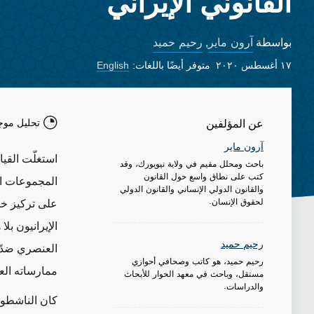
القانوني الإيراني
آرون ماير
رحيم حميد
بواسطة
,
١٧ أغسطس ٢٠٢٠
متوفر أيضًا باللغات:
English
تحليل موج
عن المؤلفين
آرون ماير
استغلّت القي
باحث ومحلل مقيم في ولاية نيويورك، وقد
كتب على نطاق واسع حول القانون
المجموعات ال
والقانون الدولي الإنساني والقانون الدولي
لحقوق الإنسان.
على تركيز خا
الإيرانيون بل
رحيم حميد
العنصري ضدّ 
رحيم حميد، هو كاتب وصحافي أحوازي
ممارساته الع
مستقل، وباحث في معهد الحوار للأبحاث
والدراسات.
كان الناشطون