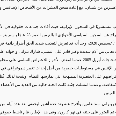
عشرين من شيبان، مع إعادة سجن العشرات من الأشخاص الإضافيين و
ذيب مستشريًا في السجون الإيرانية، حيث أفادت جماعات حقوقية في الأح
عندما تم الإفراج عن السجين السياسي الأحوازي البالغ 
الثلاثاء 11 آب /أغسطس 2020، وجد أنه قد تعرض لتعذيب شديد الحق أضرار دائم
 يعاني من آلام شديدة وغير قادر على المشي. شارك بترانی وإخوانه ع
وحسن في احتجاجات أبريل 2005 عندما انتفض الأحواز للاعتراض السلمي على 
الإثنيين في مستوطنات حصرية من أجل إحداث تغيير ديموغرافي في ال
تراضهم على العنصرية الممنهجة التي يمارسها النظام. ونتيجة لذلك، قُت
الانتفاضة، وعندما انتشلت جثته كانت الجثة خالية من العديد من الأعضاء ا
لعينين.
بترانی منذ عامين وأفرج عنه بعد عدة أشهر ليختفي بعد عدة أيام من
م العثور على جثته في نهر كارون. وفى هذا الإطار، قام ناشط حقوقي