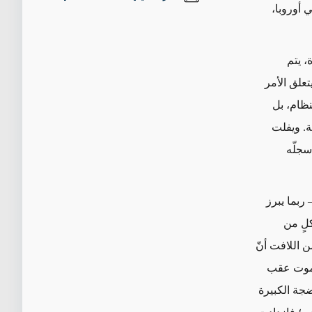
 أوروبا،
، يتم
علق الأمر
نظام، بل
ة. ويفلت
سجلّه
 ربما يبرز
كلٍ من
 اللافت أنّ
الموت عقب
وى بعد الضجة الكبيرة