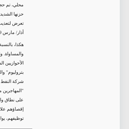
محلي، تم حجب
حزنها الشديد 
أذار/ مارس 2019، بتهم باطلة تتعلق بـ "الدعاية ضد النظام" و "والانتساب إلى جماعة معارضة".
هكذا، بالنسبة
والمساواة. وت
الأحوازيين ال
بتروليوم" وال
شركة النفط ا
"المهاجرين من
على نطاق واسع
إقصاؤهم علان
توظيفهم، يواج