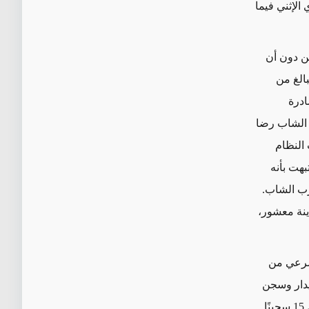
الإثني فيما
من دون أن
الغ من
المصادرة
ّ الشاب رضا
النظام
بهت بأنه
رب الشاب.
ش البالغ من العمر 25 عامًا من مدينة معشور،
لشرعي من
ن سبيدار وسجن
شيبان السيّء السمعة في أواخر آذار/مارس. وردا على ذلك، قتل الحرّاس على الأقل 15 سجينًا