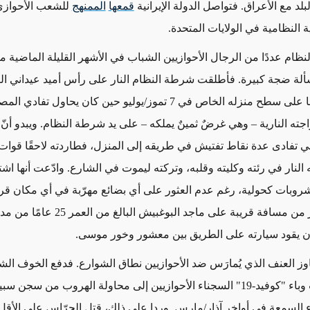
لبلد مع الأعراق. فتواصل الدولة الإيرانية
قمعها
الممنهج
للشعب الأحوازي 
ة النظامية في الولايات المتحدة.
نظام عددًا من الرجال الأحوازيين الشباب في الأشهر القليلة الماضية 
سألة ضجة كبيرة. فأطلقت شرطة النظام النار على رأس أميد عيداني الب
العمر 15 عامًا على سطح منزله الخاص في 7 تموز/يوليو حين كان يحاول تفادي 
اجته النارية – وهي غرضٌ ثمينٌ يملكه – على يد شرطة النظام. ويبدو أن
تفادى عدة نقاط تفتيش في طريقه إلى المنزل، فطاردته لاحقًا قوات 
لنار في رئته وكليته وقلبه، وتركته ليموت في الشارع. وادّعت أنها اشت
وبات كحولية، رغم عدم العثور على أي بضائع مهرّبة في أي مكان ق
وأُطلقت النار من مسافة قريبة على ماجد البوغبي
ان يقود سيارته على الطريق بين معشور وخور موسى.
اوز العنف الذي يُمارَس ضد الأحوازيين نطاق الشوارع. فدفع الخوف ا
الموت بسبب وباء "كوفيد-19" السجناء الأحوازيين إلى محاولة الهروب من سج