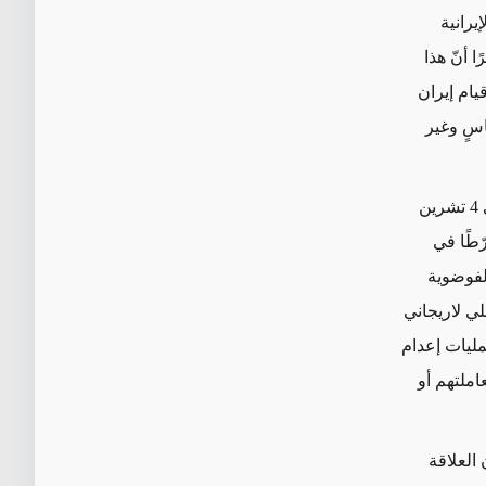
يرانية
 أنّ هذا
يام إيران
ية 752" في أواخر عام 2019 بشكلٍ قاسٍ وغير
تبعًا للأمر التنفيذي 13876 في 4 تشرين
ورّطًا في
الفوضوية
ق آملي لاريجاني
ه الإداري على عمليات إعدام
املتهم أو
العلاقة