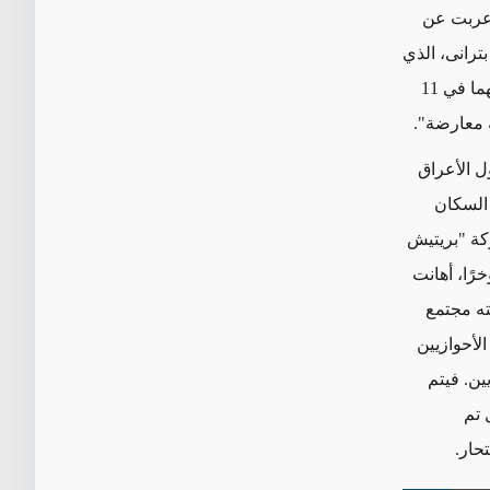
أعربت عن
بترانی، الذي
تعرض لتعذيب مماثل لما تعرض له أخيه باسم مما أدى إلى إصابته بالشلل بعد اعتقالهما في 11
ول الأعراق
 السكان
ركة "بريتيش
رًا، أهانت
ته مجتمع
الأحوازيين
ين. فيتم
 تم
حار.