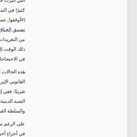
التي أُثيرت ح
كثيرًا في البد
(#أوقفوا_عمل
تضييق
الخناق
من التغريدات 
ذلك الوقت
ال
في الاحتجاجات السلمي
هذه الحالات 
القانوني الإير
تقريبًا. ففي إ
الشبه الديني
والسلطة القضا
على الرغم من