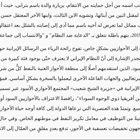
 اسمه من أجل حمايته من الانتقام، بزيارة والدة باسم بترانی، حيث 
لمقتل اثنين من أبنائها، وتشويه الابن الثالث، وابنها الآخر المعتقل حسن 
 إلى الأحوازيين بشكلٍ خاص، تفوح رائحة الرياء من الرسائل الإيرانية ح
جدر الإشارة إلى أنّ النظام الإيراني لا يعترف حتّى بوجود فئة كبيرة من
سود، الذين استقدمهم أصلًا إلى منطقة الأحواز الغنية بالنفط كلٌّ من ش
برتغاليين والجهات الفاعلة الأخرى ليعملوا بالسخرة بشكلٍ أساسي. فمؤخ
لإيرانية في «جزيرة الشيخ شعيب» المجتمع الأحوازي الأسود عبر تسمي
 أفريقيا ذوي الوجوه السوداء"، رافضةً الاعتراف بالأحوازيين السود أو 
. وتمتدّ هذه العنصرية التي ترعاها الدولة إلى كافة أوجه حياة الأحوازي
يةً من التوظيف في معامل تكرير النفط في موطنهم الخاص. وفي حال
هون تخفيضات تعسفية في الأجور، تدفع بعددٍ مقلقٍ من العمّال إلى الانت