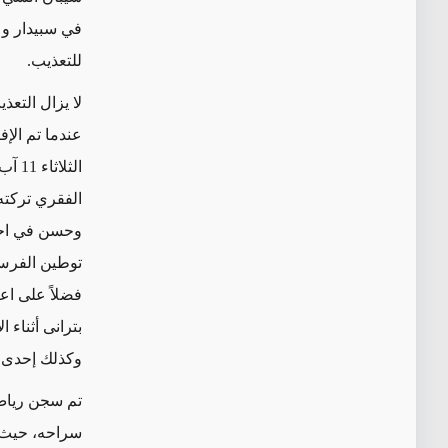
في سبيدار و
للتعذيب.
لا يزال التع
الفقري تركته
توطين الفرس 
فضلاً على اع
بترانی أثناء 
وكذلك إحدى ا
تم سجن رياض 
سراحه، حيث ت