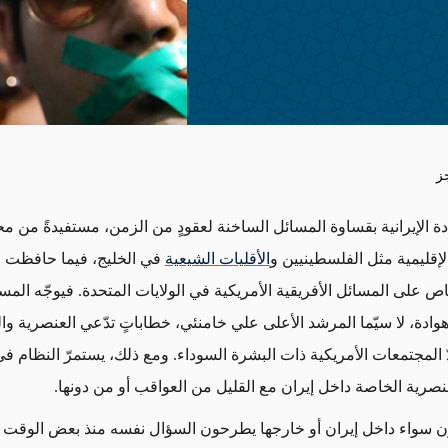
ز
ادة الإيرانية بقساوة المسائل الساخنة لعقودٍ من الزمن، مستفيدةً من 
إقليمية مثل الفلسطينيين و
الأقليات الشيعية
في الخليج، فيما حافظت عل
ص على المسائل الأفريقية الأمريكية في الولايات المتحدة. فيوجّه الم
ا هوادة، لا سيّما المرشد الأعلى علي خامنئي، خطاباتٍ تدّعي العنصرية وال
المجتمعات الأمريكية ذات البشرة السوداء. ومع ذلك، يستمرّ النظام ف
نصرية الخاصة داخل إيران مع القليل من العواقب أو من دونها.
 سواء داخل إيران أو خارجها يطرحون السؤال نفسه منذ بعض الوقت وه