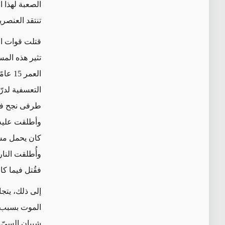
الصعبة لهذا ا
تنتقد العنصري
قتلت قوات ال
تثير هذه الم
التعسفية لدرّ
طرفى نجح في 
وأطلقت عليه ا
كان يحمل مشر
فقُتل فيما ك
إلى ذلك، يتج