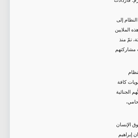
زم؛ فازدادت
النظام إلى
ذه الملايين
، تمّ منذ
 مشاركتهم
نظام
تويات كافة
هم الجنائية
حامي،
وق الإنسان
ي إيران إبراهيم