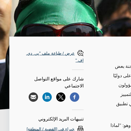
عرض / طباعة ملف "پي. دي.
إف."
محنة بعض
ى دوليًا
شارك على مواقع التواصل
سؤولون
الاجتماعي
تمييز
ي تطبيق
تنبيهات البريد الإلكتروني
و: "لماذا
خبراء في [القضية / المنطقة]