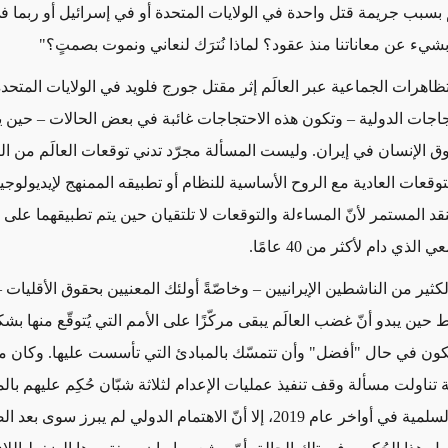
 بسبب جريمة قتل واحدة في الولايات المتحدة أو في إسرائيل أو ربما في
ه بشيء عن معاناتنا منذ عقود؟ لماذا نُترَك لنعاني ونموت بصمتٍ؟"
تظاهرات الجماعية عبر العالَم إثر مقتل جورج فلويد في الولايات المتحدة
اجات الدولية – وتكون هذه الاحتجاجات غائبة في بعض الحالات – حين يت
وق الإنسان في إيران. وليست المسألة مجرّد تدني توقعات العالَم من ال
توقعات العادية مع الروح الأساسية للنظام أو تطبيقه الممنهج لإيديولوجي
قد المستمر لأنّ المساءلة والتوقعات لا تلتقيان حين يتم تطبيقهما على 
الذي دام لأكثر من 40 عامًا.
لكثير من الناشطين الإيرانيين – وخاصّةً أولئك المعنيين بحقوق الأقليات –
ط حين يبدو أنّ غضب العالَم يبقى مركّزًا على الأمم التي يُتوقّع منها بش
كون في حال "أفضل" وأن تتمسّك بالمبادئ التي تأسست عليها. وكان من
ية تناولت مسألة وقف تنفيذ عمليات الإعدام لثلاثة شبّان حُكِم عليهم ب
الاحتجاجات السلمية في أواخر عام 2019، إلا أنّ الاهتمام الدولي لم يبرز س