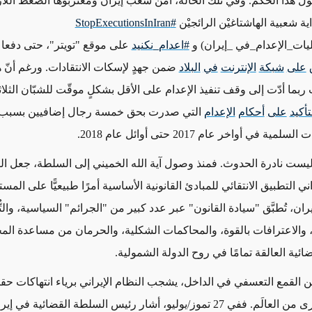
ول هذا الحُكم. وفي تلك الحالة، أمّن شعب إيران ومغتربوها الضغط اللا
اية شعبية الهاشتاغيْن الرائجيْن
#StopExecutionsInIran
يات_الإعدام_في _إيران) و
#
اعدام
_
نکنید
على موقع "تويتر"، حتى دفعا 
على
شبكة
الإنترنت
في
البلاد
ضمن جهدٍ لإسكات الانتقادات. ورغم أنّ ه
ربما أدّت إلى وقف تنفيذ الإعدام على الأقل بشكلٍ موقّت للشبّان الثلاثة
تأكيد
على
أحكام
الإعدام
التي صدرت بحق خمسة رجال إضافيين بسبب
ة في أواخر عام 2017 حتى أوائل عام 2018.
ليست نادرة الحدوث. فمنذ وصول آية الله الخميني إلى السلطة، جعل ال
اني التطبيق الانتقائي للمبادئ القانونية الأساسية أمرًا طبيعيًّا على المس
يران، تُطبَّق "سيادة القانون" عبر عدد كبير من "الجرائم" السياسية، والتُّ
ة، والاعترافات بالقوة، والمحاكمات الشكلية، والحرمان من مساعدة الم
ئية العالقة تمامًا في روح الدولة الشمولية.
 القمع التعسفي في الداخل، يشجب النظام الإيراني برياء انتهاكات حق
في أجزاءٍ أخرى من العالَم. ففي 27 تموز/يوليو، أشار رئيس السلطة القضائية ف