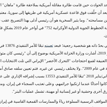
د الحوادث حين قامت طائرة مقاتلة أمريكية بملاحقة طائرة "ماهان" الإ
عد أن حلّقت فوق قاعدة عسكرية أمريكية في طريقها إلى سوريا، معتبرًا
كن مسامحته". وما يثير السخرية هو أن رئيسي أدلى بهذا التصريح عقب ق
بإسقاط "رحلة الخطوط الجوية الدولية الأوكران
ن.
ي بحدّ ذاته هو شخصية رجعية؛ فبعد
تعيينه
الثاني/نوفمبر 2019، أشارت وزارة الخزانة الأمريكية بوضوح إلى أن "رئيسي كان مت
لعنيفة لقمع احتجاجات "التحرك الأخضر" الإيراني التي تلت الانتخابات 
وغير المنظّمة في عام 2009". ولا يختلف رئيسي عن غيره. فتم تعيين سلفه صاد
في كانون الثاني/يناير 2018 "تبعًا للأمر التنفيذي 13553 بسبب إشراف
 كانوا أحداثًا عندما ارتكبوا جرائمهم، وعلى تعذيب السجناء في إيران، ومع
ق أخرى وحشية أو غير إنسانية أو مهينة، تشمل عمليات البتر".
لمواقف الرسمية المملوءة رياءً والممارسات القمعية القاسية في إيران 