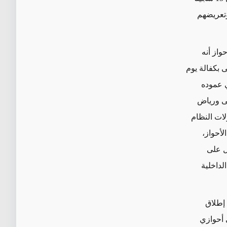
تعريضهم
واز أنه
من العمر 28 عامًا باسم بترانی بكفالة يوم
ة في عموده
لى ورياض
محاولات النظام
أحواز،
ل على
لداخلية
 إطلاق
 أحوازي