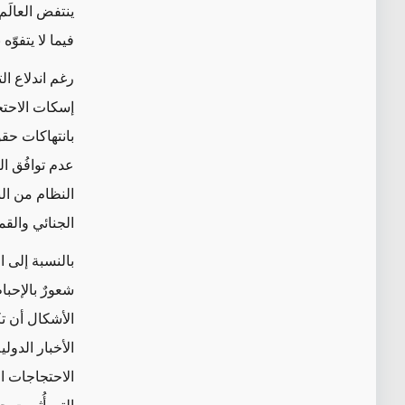
ينتفض العالَم
فيما لا يتفوّ
رغم اندلاع ال
إسكات الاحتج
بانتهاكات حق
عدم توافُق ال
النظام من الن
الجنائي والقمعي 
بالنسبة إلى ا
شعورٌ بالإحبا
الأشكال أن ت
الأخبار الدول