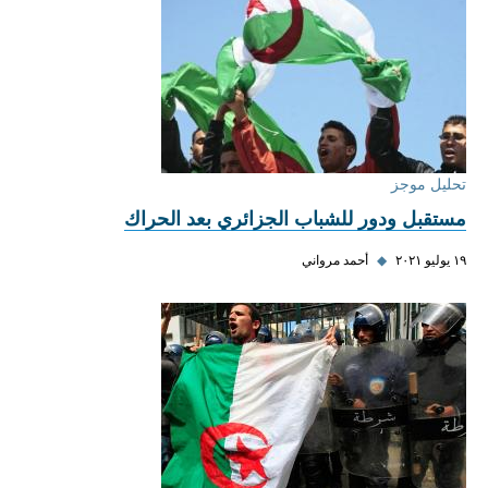
تحليل موجز
مستقبل ودور للشباب الجزائري بعد الحراك
١٩ يوليو ٢٠٢١
◆
أحمد مرواني