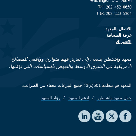
Washington D.C. 20036
Tel: 202-452-0650
Fax: 202-223-5364
الاتصال بالمعهد
Footer contact links
غرفة الصحافة
الاشتراك
معهد واشنطن يسعى إلى تعزيز فهم متوازن وواقعي للمصالح
الأمريكية في الشرق الأوسط والنهوض بالسياسات التي تؤمّنها.
المعهد هو منظمة 501(c)3 ؛ جميع التبرعات معفاة من الضرائب.
حول معهد واشنطن
ادعم المعهد
روّاد المعهد
Footer quick links
Social media
The Washington Institute on LinkedIn
The Washington Institute on YouTube
The Washington Institute on Facebook
The Washington Institute on X