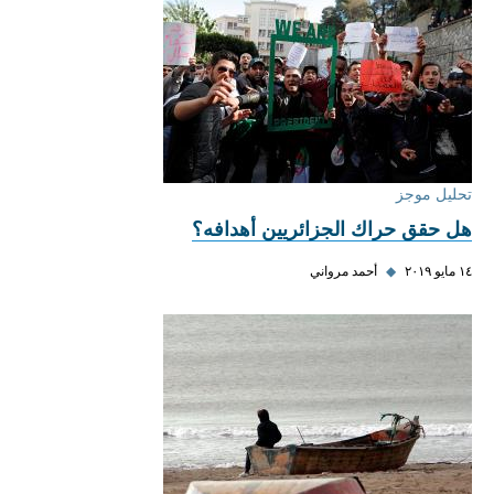
تحليل موجز
هل حقق حراك الجزائريين أهدافه؟
١٤ مايو ٢٠١٩
◆
أحمد مرواني