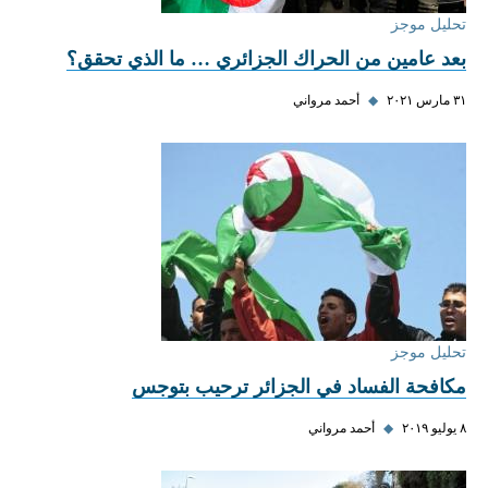
تحليل موجز
بعد عامين من الحراك الجزائري … ما الذي تحقق؟
٣١ مارس ٢٠٢١
◆
أحمد مرواني
تحليل موجز
مكافحة الفساد في الجزائر ترحيب بتوجس
٨ يوليو ٢٠١٩
◆
أحمد مرواني