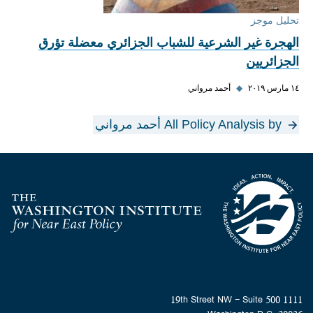
تحليل موجز
الهجرة غير الشرعية للشباب الجزائري معضلة تؤرق
الجزائريين
١٤ مارس ٢٠١٩
◆
أحمد مرواني
All Policy Analysis by أحمد مرواني
Homepage
1111 19th Street NW - Suite 500