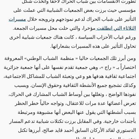
تطورت الانقسامات بين شباب الحراك لاحقا واتخذت شكل
مؤسسي حيث برزت بعض الجمعيات الشبابية التي عملت على
التأثير على شباب الحراك لدعم نموذجهم وترويجه خلال
مسيرات
الثلاثاء التي انطلقت
مؤخرا، والتي حلت محل مسيرات الجمعة.
ورغم غياب الأحزاب السياسة ، كانت هناك جمعيات شبابية أخرى
تحاول التأثير على هذه المسيرات بشعاراتها.
ومن أبرز تلك الجمعيات حاليا « منظمة الشباب الوطني» المعروفة
اختصاراً بـ « راج »، وهي جمعية تقدم نفسها على أنها جمعية جزائرية
اجتماعية ثقافية هدفها هو وعي وتعبئة
الشباب
للمشاكل
الاجتماعية،
وكذلك
تشجيع
جميع
الأنشطة
الثقافية
وحقوق
الإنسان
.
وبسبب
نفوذها الواضح ، وتغللها بين أوساط الشباب المشارك في الحراك،
تعرض أعضائها عدة مرات للاعتقال، وتواجه حالياً خطر الحظر
بسبب أنشطتها التي يقول عنها البعض أنها مشبوهة ومرتبطة
بأجندات خارجية.
وفي المقابل برزت تكتلات شبابية تدعم المسار
الدستوري لقائد الأركان السابق أحمد قايد صالح، أبرزها تكتل