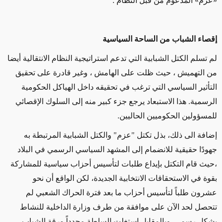
«عزم» المدعوم من قبل النظام .
إقصاء الشباب من الساحة السياسية
لم تسلم الكتل الشبابية التي تدعم استراتيجية النظام الانتقالية أيضا
من التهميش ، حيث ظلت على الهامش ، وغير قادرة على تحقيق
التأثير السياسي التي ترغب في تحقيقه داخل الهياكل الحكومية
الرسمية. هذا الاستبعاد يرجع جزء كبير منه إلى السلوك الإقصائي
للمسؤولين الحكوميين الحاليين.
إضافة الى ذلك، بذل تكتل "عزم" والكتل الشبابية المرتبطة به
جهودًا حقيقية للانضمام إلى المشهد السياسي الرسمي في البلاد
،حيث قام التكتل
بإيداع طلبات لتأسيس أحزاب سياسية للمشاركة
بقوة في الاستحقاقات الانتخابية الجديدة، لكن الواقع أن نحو
عشرون طلباً لتأسيس أحزاب ما بعد فترة الحراك الشعبي لم
تتحصل لحد الآن على موافقة من طرف وزارة الداخلية للنشاط
بشكل رسمي. وبالمقابل استغلت السلطة مجدداً ورقة الشباب