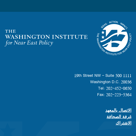
Homepage
1111 19th Street NW - Suite 500
Washington D.C. 20036
Tel: 202-452-0650
Fax: 202-223-5364
الاتصال بالمعهد
Footer contact links
غرفة الصحافة
الاشتراك