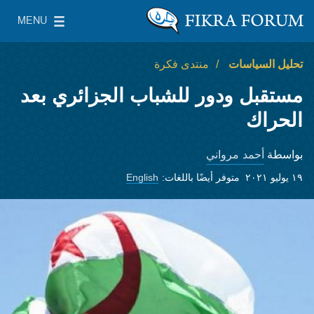
Skip to main content
MENU
معهد واشنطن لسياسات الشرق الأدنى
le Main Menu
تحليل السياسات
منتدى فكرة
مستقبل ودور للشباب الجزائري بعد
الحراك
أحمد مرواني
بواسطة
١٩ يوليو ٢٠٢١
متوفر أيضًا باللغات:
English