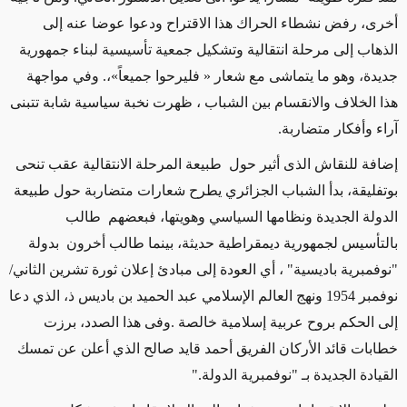
أخرى، رفض نشطاء الحراك هذا الاقتراح ودعوا عوضا عنه إلى
الذهاب إلى مرحلة انتقالية وتشكيل جمعية تأسيسية لبناء جمهورية
جديدة، وهو ما
يتماشى
مع
شعار
« فليرحوا جميعاً»
،. وفي مواجهة
هذا الخلاف والانقسام بين الشباب ، ظهرت نخبة سياسية شابة تتبنى
آراء وأفكار متضاربة.
إضافة للنقاش الذى أثير حول طبيعة المرحلة الانتقالية عقب تنحى
بوتفليقة، بدأ الشباب الجزائري يطرح شعارات متضاربة حول طبيعة
الدولة الجديدة ونظامها السياسي وهويتها، فبعضهم طالب
بالتأسيس لجمهورية ديمقراطية حديثة، بينما طالب أخرون بدولة
"نوفمبرية باديسية" ، أي العودة إلى مبادئ إعلان ثورة تشرين الثاني/
نوفمبر 1954 ونهج العالم الإسلامي عبد الحميد بن باديس ذ، الذي دعا
إلى الحكم بروح عربية إسلامية خالصة .وفى هذا الصدد، برزت
خطابات قائد الأركان الفريق أحمد قايد صالح الذي أعلن عن تمسك
القيادة الجديدة بـ "نوفمبرية الدولة."