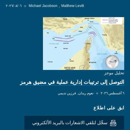
Matthew Levitt
Michael Jacobson
◆
٠٦‏/٠٨‏/٢٠٢٦
تحليل موجز
التوصل إلى ترتيبات إدارية عملية في مضيق هرمز
٦ أغسطس ٢٠٢٦
◆
نعوم ريدان
فرزين نديمي
ابق على اطلاع
سجِّل لتلقي الاشعارات بالبريد الألكتروني