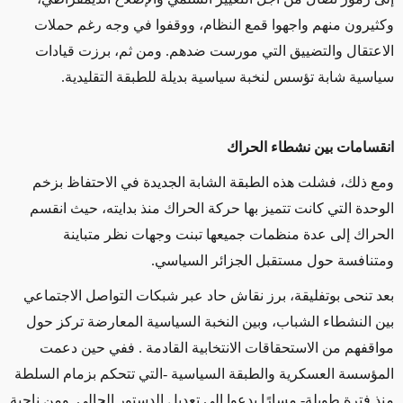
وكثيرون منهم واجهوا قمع النظام، ووقفوا في وجه رغم حملات
الاعتقال والتضييق التي مورست ضدهم. ومن ثم، برزت قيادات
سياسية شابة تؤسس لنخبة سياسية بديلة للطبقة التقليدية.
انقسامات بين نشطاء الحراك
ومع ذلك، فشلت هذه الطبقة الشابة الجديدة في الاحتفاظ بزخم
الوحدة التي كانت تتميز بها حركة الحراك منذ بدايته، حيث انقسم
الحراك إلى عدة منظمات جميعها تبنت وجهات نظر متباينة
ومتنافسة حول مستقبل الجزائر السياسي.
بعد تنحى بوتفليقة، برز نقاش حاد عبر شبكات التواصل الاجتماعي
بين النشطاء الشباب، وبين النخبة السياسية المعارضة تركز حول
مواقفهم من الاستحقاقات الانتخابية القادمة . ففي حين دعمت
المؤسسة العسكرية و
الطبقة السياسية -التي تتحكم بزمام السلطة
منذ فترة طويلة
- مسارًا يدعوا الى تعديل الدستور الحالي. ومن ناجية