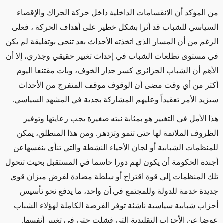
من المؤكد أن الانقسامات الداخلية داخل حركة الحراك والإقصاء
السياسي للشباب قد أثرا بشكل خطير على أهداف الحركة ، فعلى
الرغم من أن المسار الذي اتخذته الأحداث بعد تنحى بوتفليقة لم يكن
في مستوى تطلعات الشباب في إحداث تغيير حقيقي وجذري، إلا أن
الأهم أن الشباب الجزائري كسر جدار الخوف، وبات مقتنعا اليوم
أكثر من أي وقت مضى أن الوقوف موقف المتفرج من الأحداث
سيزيد الأمر تعقيداً وعليهم المشاركة بجدية في المشهد السياسي.
هذا الأمل في التغيير هو بمثابة نبته صغيرة يجب رعايتها وتوفير
الظروف الملائمة لها حتى تنمو وتزدهر. ومن هذا المنطلق،
يمكن
للمنظمات الشبابية أو لجان الأحياء النشطة والتي
تنأى بنفسها
عن
أجندة الحكومة أن يكون لهم دورا حاسما في المستقبل بحيث
تتحول
تلك المنظمات إلى قوة اقتراح أو سلطة مضادة لفرض ميزان قوى
جديدة خدمة للدولة وللمجتمع في آن واحد، ما يدفع نحو تأسيس
أحزاب شبابية سياسية ناشئة توفر الفرصة الكاملة لهؤلاء الشباب
عوضا عن الأحزاب التقليدية التي فشلت حتى في تغيير أنفسها.