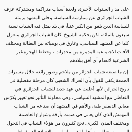
على مدار السنوات الأخيرة، ولعدة أسباب متراكمة ومشتركة عزف
الشباب الجزائري عن ممارسة السياسة، وخلى المشهد برمته
للساسة الذين بلغوا من الكبر عتياً، في بلد يمثل فيه الشباب نسبة
سبعون بالمائة، لكن يحكمه الشيوخ. كان الشباب الجزائري منعزل
كليا عن المشهد السياسي، وغارق في يومياته بين البطالة ومختلف
الآفات
الاجتماعية المدمرة من مخدرات ، وخطط للهجرة غير
الشرعية لانعدام أي أفق ببلادهم.
إن ما صنعه شباب الجزائر من ملاحم وصور رائعة خلال مسيرات
الجمعة يكفي للقول بأن الحراك الشعبي كان مرحلة مفصلية في
تاريخ الجزائر، لأنها أعلنت عن عهد جديد للشباب الجزائري في
التعاطي مع المشهد السياسي، وفي محاولة التأثير نحو تغيير يكرّس
معاني الديمقراطية، والأهم في المشهد أن صناعه من الشباب
المهمش الذي كان يعاني في صمت بأزقة وشوارع العاصمة
ومختلف المدن الكبرى. نجح كثيرون من هؤلاء الشباب في التحول
إلى رموز نضال من أجل التغيير السلمي والإصلاح الديمقراطي،