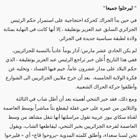
" ليرحلوا جميعا"
في حين بدأ الحراك كحركة احتجاجية على استمرار حكم الرئيس
الجزائري السابق عبد العزيز بوتفليقة ، إلا أنها كانت في النهاية بمثابة
ولادة لطبقة سياسية جديدة في الجزائر.
لم يكن الحادي عشر مارس
/
آذار يوماً عادياً بالنسبة للجزائريين،
ففي هذا التاريخ أُعلن خبر تراجع الرئيس عبد العزيز بوتفليقة - الذي
حكم البلاد على مدار عشرون عاماً، خيم فيها الفساد - وتخليه عن
فكرة الولاية الخامسة، بعد أن خرج ملايين الجزائريين الى الشوارع
وأطلقوا حركة الحراك الشعبية.
ومع ذلك، فقد خبر التنحي أهميته بعد أن أطل شاب في الثالثة
والثلاثين من عمره على حين غفلة ليقطع بثاً مباشراً بوسط العاصمة
لقناة سكاي نيوز عربية تقول مراسلتها أنها تنقل مشاهد من وسط
العاصمة لفرحة الجزائريين بخبر التنحي، ليقاطعها الشاب، ويقول
نحن لسنا سعداء، وأطلق كلمته المدوية «يروحوا ڤاع» أي « فليرحوا