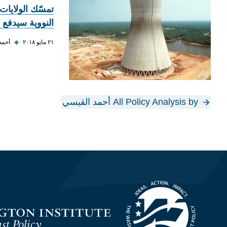
تمسّك الولايات 
النووية سيدفع 
٢١ مايو ٢٠١٨
◆
أحمد
All Policy Analysis by أحمد القيسي
Homepage