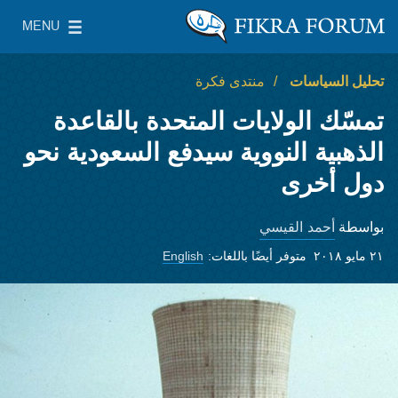
Skip to main conte
MENU
معهد واشنطن لسياسات الشرق الأدنى
gle Main Menu
تحليل السياسات
منتدى فكرة
تمسّك الولايات المتحدة بالقاعدة
الذهبية النووية سيدفع السعودية نحو
دول أخرى
أحمد القيسي
بواسطة
٢١ مايو ٢٠١٨
متوفر أيضًا باللغات:
English