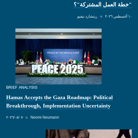
"خطة العمل المشتركة"؟
١٠ أغسطس ٢٠٢٦
◆
ريتشارد نيفيو
BRIEF ANALYSIS
Hamas Accepts the Gaza Roadmap: Political
Breakthrough, Implementation Uncertainty
Neomi Neumann
◆
٠٧‏/٠٨‏/٢٠٢٦