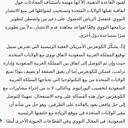
لقيود القاعدة الذهبية، إلاّ أنها مهتمة باستئناف المحادثات حول
اتفاقية تقبلها الولايات المتحدة وتستجيب لشواغلها في منع الانتشار
النووي. فتفضل الرياض الحصول على دعم من واشنطن لتطوير
برنامجها النووي وفقًا لقواعد معاهدة عدم الانتشار، بدلاً من تطويره
سرًا بمساعدة دول أخرى.
إذًا، يشكّل الكونغرس الأمريكي العقبة الرئيسية التي تعترض سبيل
توقيع المملكة العربية السعودية لاتفاق نووي مع الولايات المتحدة.
حيث وإن تم التوصل إلى اتفاق بين المملكة العربية السعودية وإدارة
ترامب، فيمكن للكونغرس إما أن يعيق الصفقة أو يضيف بنودًا تمنع
الولايات المتحدة من بيع التكنولوجيا التي تحتاجها المملكة العربية
السعودية لتخصيب اليورانيوم. وبالتالي، لا بد من إجراء مشاورات مع
الكونغرس حول هذه المسألة على وجه الاستعجال، تمهيدًا للتوصل
إلى حل واقعي يعود بالفائدة على الطرفين- وهو حل من شأنه أن
يبقي الولايات المتحدة في موقع الريادة مع حليفتها الرئيسية
السعودية، في المجال النووي وفي القطاعات الحيوية الأخرى أيضًا.