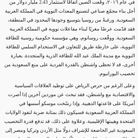
في عام ٢٠١٦، وقّعت الصين اتفاقًا لاستثمار 2.43 مليار دولار من
أجل بناء مجمّع صناعي لتصنيع المعدات النووية في المملكة العربية
السعودية. ورغبةً من روسيا بتوسيع وجودها المحدود في المنطقة،
فقد قدّمت عرضًا مغريًا لبناء مفاعلات نووية في المملكة العربية
السعودية. ووقّعت روساتوم، وهي مؤسسة حكومية روسية للطاقة
النووية، على خارطة طريق للتعاون في الاستخدام السلمي للطاقة
النووية مع مدينة الملك عبد الله للطاقة الذرية والمتجددة. بعبارة
أخرى، قد لا تحظى واشنطن بالقدرة الفردية على منع السعودية من
تخصيب اليورانيوم.
وعلى الرغم من حرص الرياض على توطيد العلاقات السياسية
والاقتصادية مع واشنطن، فقد تبحث عن موردين آخرين إذا أصرت
أمريكا على قاعدتها الذهبية. وإذا رسّخت موسكو أسسها في
المملكة العربية السعودية فسيكون ذلك بمثابة ضربة لنفوذ الولايات
المتحدة وهيبتها الإقليمية. وعلاوة على ذلك، قد تدفع قدرة التخصيب
السعودية غير الخاضعة للإشراف دولًا مثل الأردن وتركيا ومصر إلى