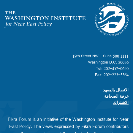
Homepage
1111 19th Street NW - Suite 500
Washington D.C. 20036
Tel: 202-452-0650
Fax: 202-223-5364
الاتصال بالمعهد
Footer contact links
غرفة الصحافة
الاشتراك
Fikra Forum is an initiative of the Washington Institute for Near
East Policy. The views expressed by Fikra Forum contributors