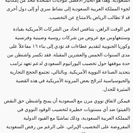
السعودية. وهذا هو الخيار الأفضل للولايات المتحدة للحد من إمكانية
لجوء المملكة العربية السعودية إلى نشاط سري أو إلى دول أخرى
قد لا تطالب الرياض بالامتناع عن التخصيب.
في الوقت الراهن، يتنافس اتحاد من الشركات الأمريكية بقيادة
وستنغهاوس مع عروض من شركات روسية وصينية وفرنسية
وكوريا الجنوبية لتقديم عطاءات قد تؤدي إلى بناء ١٦ مفاعلاً على
مدى السنوات الخمس والعشرين المقبلة. فقد تكسر واشنطن من
حدة موقفها حول تخصيب اليورانيوم السعودي لدعم تعهد ترامب
بتجديد الصناعة النووية الأمريكية. وبالتالي، تجتمع الحجج التجارية
والجيوسياسية لترجّح بعض المرونة الأمريكية في هذه القضية
المثيرة للجدل.
فيمكن لاتفاق نووي مرن مع السعودية أن يمنح واشنطن حق النقض
(الفيتو) ضد أي مستويات خطيرة لتخصيب الوقود النووي في
المملكة العربية السعودية، وذلك تماشيًا مع القيود الدولية
المفروضة على التخصيب الإيراني. على الرغم من رفض السعودية