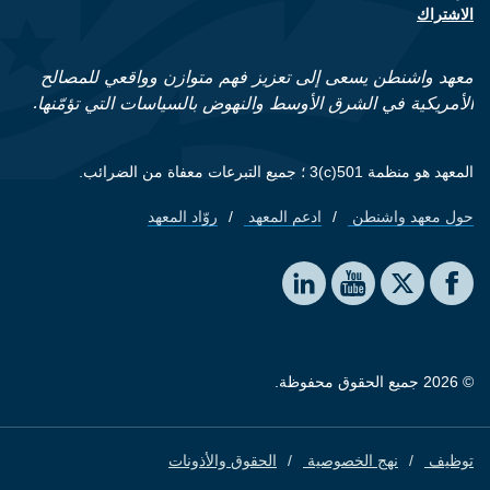
الاشتراك
معهد واشنطن يسعى إلى تعزيز فهم متوازن وواقعي للمصالح
الأمريكية في الشرق الأوسط والنهوض بالسياسات التي تؤمّنها.
المعهد هو منظمة 501(c)3 ؛ جميع التبرعات معفاة من الضرائب.
حول معهد واشنطن
ادعم المعهد
روّاد المعهد
Footer quick links
Social media
The Washington Institute on LinkedIn
The Washington Institute on YouTube
The Washington Institute on Facebook
The Washington Institute on X
© 2026 جميع الحقوق محفوظة.
توظيف
نهج الخصوصية
الحقوق والأذونات
Footer