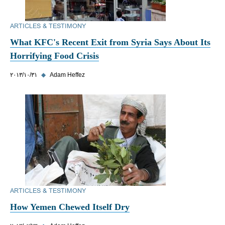
ARTICLES & TESTIMONY
What KFC's Recent Exit from Syria Says About Its
Horrifying Food Crisis
Adam Heffez
◆
٣١‏/١٠‏/٢٠١٣
ARTICLES & TESTIMONY
How Yemen Chewed Itself Dry