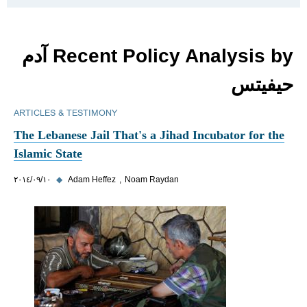
Recent Policy Analysis by آدم
حيفيتس
ARTICLES & TESTIMONY
The Lebanese Jail That's a Jihad Incubator for the
Islamic State
Noam Raydan
Adam Heffez
◆
١٠‏/٠٩‏/٢٠١٤