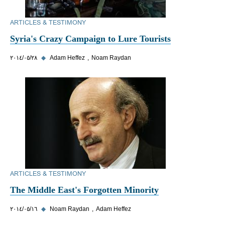
ARTICLES & TESTIMONY
Syria's Crazy Campaign to Lure Tourists
Noam Raydan
Adam Heffez
◆
٢٨‏/٠٥‏/٢٠١٤
ARTICLES & TESTIMONY
The Middle East's Forgotten Minority
Adam Heffez
Noam Raydan
◆
١٦‏/٠٥‏/٢٠١٤