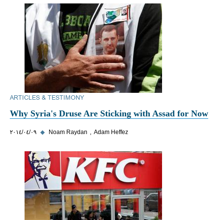
ARTICLES & TESTIMONY
Why Syria's Druse Are Sticking with Assad for Now
Adam Heffez
Noam Raydan
◆
٠٩‏/٠٤‏/٢٠١٤