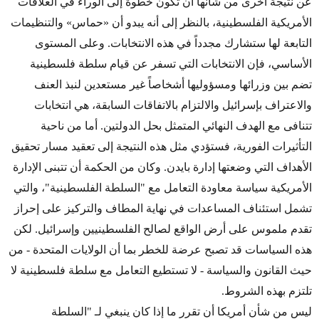
عن نتيجة أخرى من شأنها أن تكون خطوة إلى الوراء في العلاقات
الأمريكية الفلسطينية، بالنظر إلى أنه يبدو أن «حماس» والتنظيمات
التابعة لها ستشارك مجدداً في هذه الانتخابات. وعلى المستوى
الأساسي، فإن الانتخابات التي تسفر عن قيام سلطة فلسطينية
تضم بين وزرائها ومسؤوليها أشخاصاً غير مستعدين لنبذ العنف
والاعتراف بإسرائيل والالتزام بالاتفاقات السابقة، هي انتخابات
تتنافى مع الهدف النهائي المتمثل بحل الدولتين. أما من ناحية
التأثيرات الفورية، فستؤدي مثل هذه النتيجة إلى تعقيد مسار تحقيق
الأهداف التي وضعتها إدارة بايدن. وكان من الحكمة أن تتبنى الإدارة
الأمريكية سياسة معاودة التعامل مع "السلطة الفلسطينية"، والتي
تشمل استئناف المساعدات في نهاية المطاف والتركيز على إحراز
تقدم ملموس على أرض الواقع لصالح الفلسطينيين وإسرائيل. لكن
هذه السياسات قد تصبح عرضة للخطر بما أن الولايات المتحدة - من
حيث القانون والسياسة - لا تستطيع التعامل مع سلطة فلسطينية لا
تلتزم بهذه الشروط.
ليس من شأن أمريكا أن تقرر ما إذا كان ينبغي لـ "السلطة