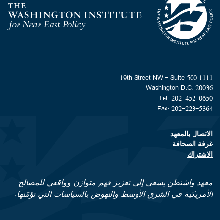
Homepage
1111 19th Street NW - Suite 500
Washington D.C. 20036
Tel: 202-452-0650
Fax: 202-223-5364
الاتصال بالمعهد
Footer contact links
غرفة الصحافة
الاشتراك
معهد واشنطن يسعى إلى تعزيز فهم متوازن وواقعي للمصالح
الأمريكية في الشرق الأوسط والنهوض بالسياسات التي تؤمّنها.