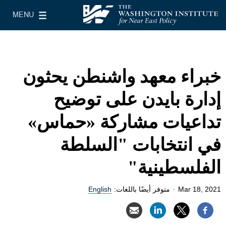
Skip to main content
MENU
معهد واشنطن لسياسات الشرق الأدنى
le Main Menu
خبراء معهد واشنطن يحثون
إدارة بايدن على توضيح
تداعيات مشاركة «حماس»
في انتخابات "السلطة
الفلسطينية"
⸱
Mar 18, 2021
متوفر أيضًا باللغات:
English