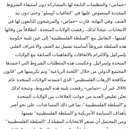
«حماس» والتنظيمات التابعة لها بالمشاركة دون استيفاء الشروط
المحددة المنصوص عليها في "اتفاقيات أوسلو" وحتى دون نبذ
العنف. وفي النهاية، فازت «حماس» والمرشحون التابعون لها في
الانتخابات. نتيجةً لذلك، رفضت الولايات المتحدة - انطلاقاً من وفائها
لقيمها - التعامل مع "السلطة الفلسطينية" إلى حين تلبية حكومة
هذه السلطة شروطاً أساسية تشمل نبذ العنف والاعتراف العلني
بإسرائيل والالتزام بالاتفاقات والتفاهمات السابقة مع الولايات
المتحدة وإسرائيل. وعكست هذه المتطلبات الشروط التي اعتمدها
المجتمع الدولي من خلال "اللجنة الرباعية" وتم تكريسها في "قانون
مكافحة الإرهاب الفلسطيني" الذي اعتمدته الولايات المتحدة عام
2006. غير أن «حماس» رفضت تلبية هذه الشروط، ونتيجة لذلك
تعيّن تقليص العديد من جوانب العلاقات بين الولايات المتحدة
و"السلطة الفلسطينية"، بما في ذلك المساعدات، على نحو أضر
بأهداف السياسة الأمريكية و"السلطة الفلسطينية" نفسها.
ومن المحتمل أن تسفر الانتخابات المقبلة لـ "السلطة الفلسطينية"