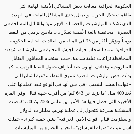
الحكومة العراقية معالجة بعض المشاكل الأمنية الهامة التي
تفاقمت خلال الحرب. وتتمثل إحدى المشاكل الملحة في التهديد
الذي تشكله الميليشيات والعصابات الإجرامية والقبائل المسلحة في
البصرة - محافظة بالغة الأهمية تصدّر 3.5 ملايين برميل من النفط
يومياً وتؤمّن أكثر من 95 في المائة من العائدات الحالية للحكومة
العراقية. ومنذ انسحاب قوات الجيش المحلية في عام 2014، شهدت
المحافظة نزاعات قبلية شديدة، حيث استخدم المقاتلون القنابل
الصاروخية وقذائف الهاون عند أطراف حقول النفط الرئيسية. كما
بدأت بعض ميليشيات البصرة تسرق النفط، مدّعية انتمائها إلى
«قوات الحشد الشعبي» في حين أنها في الواقع تنفذ عملياتها على
بُعد 400 ميل (ما يزيد عن 643 كم) من أقرب جبهة قتال. وفي المرة
الأخيرة التي حصل فيها هذا الأمر بين عامي 2006 و2007، تفاقمت
المشكلة بسرعة لتتحول إلى عملية تهريب بمليارات الدولار
واستلزمت قيام "قوات الأمن العراقية" بشن حملة كبرى - حملت
اسم عملية "صولة الفرسان" - لتحرير البصرة من الميليشيات.