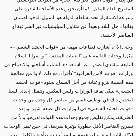
المقترح للعام المقبل. كما أن تخزين هذه الأسلحة القادرة على
زعزعة الاستقرار تحت سلطة الدولة هو السبيل الوحيد لضمان
بقائها داخل البلاد وبعيداً عن متناول الميليشيات غير الشرعية أو
العناصر الأجنبية.
وحتى الآن، أشارت قطاعات مهمة من «قوات الحشد الشعبي» -
مثل الوحدات القائمة على "العتبات المقدسة" و"سرايا السلام"
التابعة لمقتدى الصدر - عن استعدادها لتسليم أسلحتها والاندماج في
وزارات "قوات الأمن العراقية" كأفراد. مع ذلك، لا بدّ من معالجة
هذه العملية بِتَرَوٍ وعناية من أجل السماح لجنود «قوات الحشد
الشعبي» بتبنّي ثقافة الوزارات وليس العكس. وتتمثل إحدى السبل
لتحقيق ذلك في توظيف قسم من عناصر كل وحدة من وحدات
«قوات الحشد الشعبي» في الوزارات كل بضعة أشهر. وبهذه
الطريقة، يمكن تقليص جميع وحدات هذه القوات تدريجياً بدلاً من
تسريح العناصر الأقل خطورةً بوتيرة سريعة، في حين تبقى الوحدات
الأكثر إثارة للقلق والمدعومة بعناصر أجنبية متأهبة بالكامل. وحين