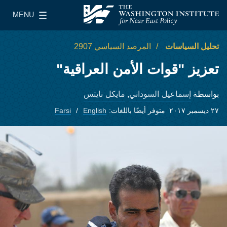
Skip to main content
MENU
معهد واشنطن لسياسات الشرق الأدنى
le Main Menu
تحليل السياسات
المرصد السياسي 2907
تعزيز "قوات الأمن العراقية"
إسماعيل السوداني
مايكل نايتس
بواسطة
,
٢٧ ديسمبر ٢٠١٧
متوفر أيضًا باللغات:
English
Farsi