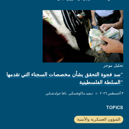
تحليل موجز
"سد فجوة التحقق بشأن مخصصات السجناء التي تقدمها
"السلطة الفلسطينية
٣ أغسطس ٢٠٢٦
◆
ديفيد ماكوفسكي
نافا جولدشتاين
TOPICS
الشؤون العسكرية والأمنية