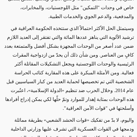
خاص في وحدات "التمكين" مثل اللوجستيات، والمخابرات،
والمدفعية، والدعم الجوي والخدمات الطبية.
وسيتمثل الحل الأكثر احتمالاً الذي ستتخذه الحكومة العراقية في
ترشيد الألوية التي يناهز عددها المائة والتي تفتقر إلى العديد اللازم
ضمن عدد أصغر من الوحدات المجهزة بشكل أفضل والمتمتعة بعدد
كافٍ من العناصر. ومن شأن ذلك أن يحدّ من ازدواجية المقرات
الرئيسية والوحدات اللوجستية ويجعل التشكيلات المقاتلة أكثر
فعالية. ومن الأمثلة المبكرة على هذه المقاربة كتائب الحراسة
الشخصية التي تم تخصيصها لحماية العديد من كبار السياسيين قبل
عام 2014. وخلال الحرب ضد تنظيم «الدولة الإسلامية»، اعتُبرت
هذه الوحدات بمثابة إهدار للموارد وتمّ حلّها لكي يمكن إدراج أفرادها
وأسلحتها في "قوات الأمن العراقية".
واليوم، لا بدّ من تفكيك «قوات الحشد الشعبي» بطريقة مماثلة
ودمجها في القوات العسكرية التي تشرف عليها وزارتي الداخلية