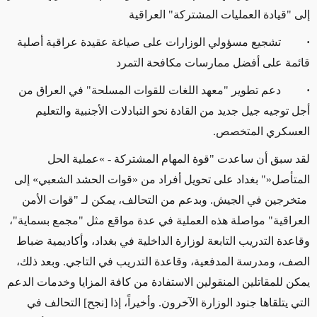
إلى "قيادة العمليات المشتركة" العراقية
·
تشجيع مسؤولي الوزارات على صياغة عقيدة عراقية أصلية
قائمة على أفضل ممارسات مكافحة التمرد
·
دعم تطوير "معهد اللغات للقوات المسلحة" في العراق من
أجل توجيه جيل جديد من القادة نحو التبادلات الأجنبية والتعليم
العسكري المتخصص.
لقد سبق أن ساعدت "قوة المهام المشتركة -
»
عملية الحل
المتأصل
«
" بغداد على تحويل أفراد من «قوات الحشد الشعبي» إلى
متخرجين في الجيش. وبدعم من التحالف، يمكن لـ "قوات الأمن
العراقية" مواصلة هذه العملية في عدة مواقع مثل "مجمع بسماية"،
وقاعدة التدريب التابعة لوزارة الداخلية في بغداد، وأكاديمية ضباط
الصف، ومدرسة المدفعية، وقاعدة التدريب في التاجي. وبعد ذلك،
يمكن للمقاتلين المنقولين الاستفادة من كافة المزايا وخدمات الدعم
التي يتلقاها جنود الوزارة الآخرون. وأخيراً، إذا [نجح] التحالف في