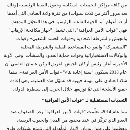
من كافة مراكز التجمعات السكانية وحقول النفط الرئيسية [وذلك
بعد مرور أكثر من ثلاث سنوات] من فترة ولاية العبادي التي أمدها
أربعة أعوام. أما الجهة الفاعلة الرئيسية في هذا التحوّل المدهش
فهي "قوات الأمن العراقية"، التي تشمل "جهاز مكافحة الإرهاب"
والجيش والشرطة الاتحادية و«قوات الحشد الشعبي» وقوات
"البيشمركة" والقوات المساعدة القبلية والشرطة المحلية
والوكالات الاستخباراتية وقوات حماية الحدود والمنشآت. وفي الآونة
الأخيرة، أعلن رئيس أركان الجيش الفريق الركن عثمان الغانمي أن
عام 2018 سيكون "سنة إعادة بناء" «قوات الأمن العراقية»، بينما
شدّد العبادي على مهمة حيوية قد تسهّل هذه العملية، وهي إعادة
جميع الأسلحة التي تمّ توزيعها خلال الحرب إلى سيطرة الدولة.
التحديات المستقبلية لـ "
قوات الأمن العراقية"
منذ عام 2014، تعلّمت "قوات الأمن العراقية" رص الصفوف ضد
العدو الذي تركّز في عدد محدود من المدن والجيوب الريفية،
معظمها على طول وديان الأنهار المأهولة التي تتمتع بشبكات طرق