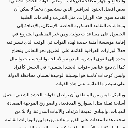
والدفاع و"جهاز مكافحة الإرهاب". وتضمّ «قوات الحشد الشعبي»
بعض أفضل الجنود العراقيين الذين يستحقون دعماً لا يمكن أن
تقدمه سوى هذه الوزارات، مثل التدريب والخدمات الطبية
ومعاشات التقاعد العسكرية الخاصة بالإسكان، بالإضافةً إلى
الحصول على مساعدات دولية. ومن غير المنطقي الشروع في
إقامة مؤسسة أمنية جديدة لهذه القوات في الوقت الذي تسير فيه
فعلاً الوزارات العراقية القائمة على الطريق نحو التعافي وتحتاج
بشدة إلى القوى البشرية المدربة والأسلحة واللوجستيات والمال.
كما أن دمج عناصر «قوات الحشد الشعبي» في الجيش كأفراد
وليس كوحدات كاملة هو الوسيلة الوحيدة لضمان محافظة الدولة
على سيطرتها الدائمة على هذه القوات.
وبالمثل، ليس من المنطقي أن تواصل «قوات الحشد الشعبي» حمل
أسلحة ثقيلة مثل الصواريخ المدفعية، والصواريخ الموجهة المضادة
للدبابات، والبنادق عديمة الارتداد، والآليات المدرعة. ولا بدّ من
سحب هذه المعدات على الفور وإعادة توزيعها بين الوزارات القائمة
في إطار "قوات الأمن العراقية" كجزء من التوحيد اللوجستي