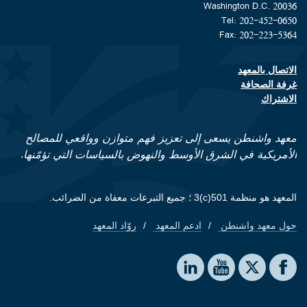
Washington D.C. 20036
Tel: 202-452-0650
Fax: 202-223-5364
الاتصال بالمعهد
Footer contact links
غرفة الصحافة
الاشتراك
معهد واشنطن يسعى إلى تعزيز فهم متوازن وواقعي للمصالح
الأمريكية في الشرق الأوسط والنهوض بالسياسات التي تؤمّنها.
المعهد هو منظمة 501(c)3 ؛ جميع التبرعات معفاة من الضرائب.
حول معهد واشنطن
ادعم المعهد
روّاد المعهد
Footer quick links
Social media
The Washington Institute on LinkedIn
The Washington Institute on YouTube
The Washington Institute on Facebook
The Washington Institute on X