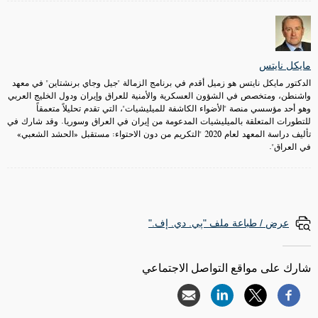
مايكل نايتس
الدكتور مايكل نايتس هو زميل أقدم في برنامج الزمالة "جيل وجاي برنشتاين" في معهد
واشنطن، ومتخصص في الشؤون العسكرية والأمنية للعراق وإيران ودول الخليج العربي
وهو أحد مؤسسي منصة "الأضواء الكاشفة للميليشيات"، التي تقدم تحليلاً متعمقاً
للتطورات المتعلقة بالميليشيات المدعومة من إيران في العراق وسوريا. وقد شارك في
تأليف دراسة المعهد لعام 2020 "التكريم من دون الاحتواء: مستقبل «الحشد الشعبي»
في العراق".
عرض / طباعة ملف "پي. دي. إف."
شارك على مواقع التواصل الاجتماعي