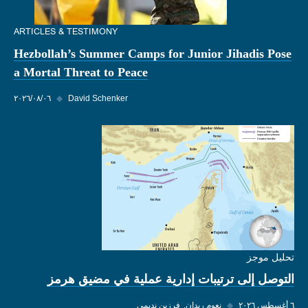
ARTICLES & TESTIMONY
Hezbollah’s Summer Camps for Junior Jihadis Pose
a Mortal Threat to Peace
David Schenker
◆
٠٦‏/٠٨‏/٢٠٢٦
تحليل موجز
التوصل إلى ترتيبات إدارية عملية في مضيق هرمز
٦ أغسطس ٢٠٢٦
◆
نعوم ريدان
فرزين نديمي