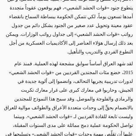
يتطوع جنود «قوات الحشد الشعبي»، فهم يوقعون عقوداً متجددة
أمدها تسعون يوماً، لكي تتمكن الحكومة ببساطة السماح بانقضاء
عقود معينة وتحويل عدد صغير من الجنود بشكل دائم من جدول
رواتب «قوات الحشد الشعبي» إلى جداول رواتب الوزارات. ويمكن
بعد ذلك إرسال هؤلاء العناصر إلى الأكاديميات العسكرية من أجل
التطوع الفردي والتدريب والتأهيل.
لقد شهد العراق أساساً سوابق مشجعة لهذه العملية. فمنذ عام
2015، خضع مئات المجندين الفرديين من «قوات الحشد الشعبي»
لدورات تدريبية يجريها التحالف، وانضموا إلى ألوية جديدة في
الجيش، وحاربوا في معارك كبرى على غرار معارك تكريت
والرمادي والفلوجة والموصل. وقد سمح هذا النموذج للمجندين
بالانضمام بحقٍّ إلى وحدات متعددة الأعراق والطوائف موالية للعراق
وليست تابعة للقادة الفرديين لـ «قوات الحشد الشعبي». وبينما
تواصل الحكومة عملية دمج مماثلة على مدى السنوات المقبلة،
عليها أن تقلّص مهمة وحدات «قوات الحشد الشعبي» وتسليحها في