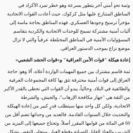
وثمة تحدٍ أمني آخر يتطور بسرعة وهو خطر تمرد الأكراد في
المناطق المتنازع عليها مثل كركوك، حيث أعادت القوات الاتحادية
مؤخراً ترسيخ وجودها العسكري. فهذه المناطق بحاجة ماسة إلى
آليات أمنية مشتركة تسمح للوحدات الاتحادية والكردية بتقاسم
المسؤوليات الأمنية في المناطق المختلطة عرقياً والتي لا تزال
موضع نزاع بموجب الدستور العراقي.
إعادة هيكلة
"قوات
الأمن العراقية"
و
«
قوات الحشد الشعبي
»
ثمة قاسم مشترك بين جميع المهمات الواردة أعلاه، ألا وهو: حاجة
العراق إلى قوات أمنية محترفة تثق بها كافة المجموعات العرقية
والطائفية في البلاد. وحالياً، يبدو أن القوات التي تحظى بالقدر الأكبر
من الثقة هي "جهاز مكافحة الإرهاب"، والجيش، والشرطة
الاتحادية، ولكن كل واحد منها سيتطلب قدرٍ كبير من إعادة الهيكلة
والتحديث خلال السنوات القادمة. فالعديد من وحداتها تضم أقل من
60 في المائة من قوامها المقرر أصلاً، وتحتاج جميعها إلى المزيد من
التدريب والعتاد القابل للصيانة وقطع الغيار. ويتجلى النقص بشكل