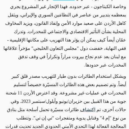
وخاصة الكبتاجون - عبر
حدوده. فهذا الإتجار غير المشروع يجري
بمعظمه بتدبير من عناصر في النظامَين السوري والإيراني، ويثقل
كاهل الأردن على صعيد موارد الأمن وإنفاذ القانون، ويزيد المخاوف
المحلية بشأن التأثير الاقتصادي والاجتماعي للمخدرات.
وتدرك
عمّان أيضاً كيف يمكن أن يؤثر هذا التهريب على مكانتها الإقليمية
-
ففي النهاية، خفضت دول "مجلس التعاون الخليجي" مؤخراً علاقاتها
مع لبنان بعد عدم نجاح بيروت مراراً وتكراراً في وقف تدفق
المخدرات عبر حدودها
.
ويشكل استخدام الطائرات بدون طيار للتهريب مصدر قلق كبير
أيضاً. وتم تصميم بعض هذه الطائرات المسيّرة خصيصاً لتسليم
المخدرات في عمليات غير مشروعة. وقد
اعترض الأردن 11 شحنة
جوية من هذا القبيل بين حزيران/يونيو وأيلول/سبتمبر 2023
. وفي
حالات أخرى، تم
اكتشاف
طائرات مسيّرة تحمل أسلحة مثل بنادق
من نوع "إم 4" وقنابل يدوية ومتفجرات "تي إن تي". وتتطلب
المعالجة الفعالة لهذا التحدي الأمني
الحدودي الجديد
تحديث قدرات