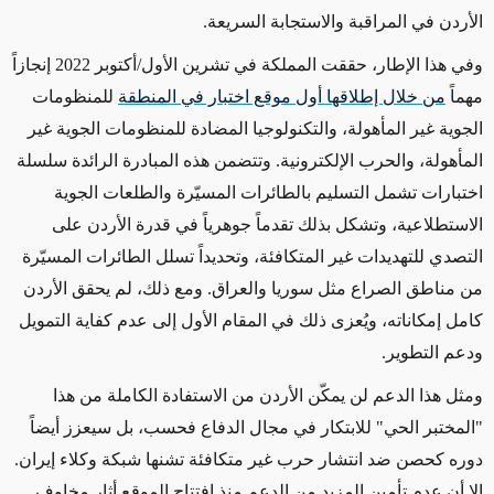
الأردن في المراقبة والاستجابة السريعة.
وفي هذا الإطار، حققت المملكة في تشرين الأول/أكتوبر 2022 إنجازاً
مهماً
من خلال إطلاقها أول موقع اختبار في المنطقة
للمنظومات
الجوية غير المأهولة، والتكنولوجيا المضادة للمنظومات الجوية غير
المأهولة، والحرب الإلكترونية. وتتضمن هذه المبادرة الرائدة سلسلة
اختبارات تشمل التسليم بالطائرات المسيّرة والطلعات الجوية
الاستطلاعية، وتشكل بذلك تقدماً جوهرياً في قدرة الأردن على
التصدي للتهديدات غير المتكافئة، وتحديداً تسلل الطائرات المسيّرة
من مناطق الصراع مثل سوريا والعراق. ومع ذلك، لم يحقق الأردن
كامل إمكاناته، ويُعزى ذلك في المقام الأول إلى عدم كفاية التمويل
ودعم التطوير.
ومثل هذا الدعم لن يمكّن
الأردن من الاستفادة الكاملة من
هذا
"المختبر الحي" للابتكار في مجال الدفاع فحسب، بل سيعزز أيضاً
دوره كحصن ضد انتشار حرب غير متكافئة تشنها شبكة وكلاء إيران.
إلا أن عدم تأمين المزيد من الدعم منذ افتتاح الموقع أثار مخاوف