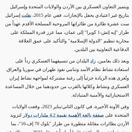
ويتميز التعاون العسكري بين الأردن والولايات المتحدة وإسرائيل
بتاريخ غير اعتيادي يحفل بالإنجازات. ففي عام 2015،
نقلت
إسرائيل
ست عشرة طائرة من طائراتها المروحية المسلحة الأقدم عهداً من
طراز "إيه إتش-1 كوبرا" إلى عمان،
مما عزز قدرة
المملكة على
محاربة تنظيم "الدولة الإسلامية"
والتأكيد على
عمق
العلاقة
الدفاعية التعاونية بين البلدين
.
وبعد
ذلك بعامين
،
زاد
البلدان من تنسيقهما العسكري
رداً على
استعادة نشاط
نظام الأسد وتنامي نفوذ طهران في سوريا والعراق.
وتُعزى هذه الزيادة جزئياً إلى رغبة مشتركة لمواجهة نشاط إيران
العسكري ونشاط وكلائها بالقرب من حدودهما من خلال
المساعدة
الاستخباراتية والأمنية المتبادلة
.
وفي الآونة الأخيرة، في كانون الثاني/يناير 2023، وقعت الولايات
المتحدة على
صفقة بالغة الأهمية بقيمة 4.2 مليارات دولار
لتزويد
الأردن بطائرات مقاتلة متطورة من طراز "بلوك 70 إف-16"، بما