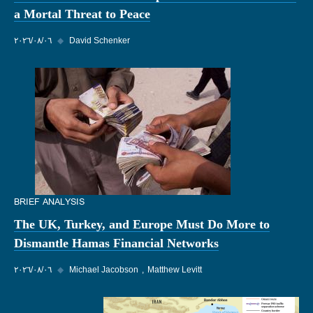
a Mortal Threat to Peace
David Schenker
◆
٠٦‏/٠٨‏/٢٠٢٦
BRIEF ANALYSIS
The UK, Turkey, and Europe Must Do More to
Dismantle Hamas Financial Networks
Matthew Levitt
Michael Jacobson
◆
٠٦‏/٠٨‏/٢٠٢٦