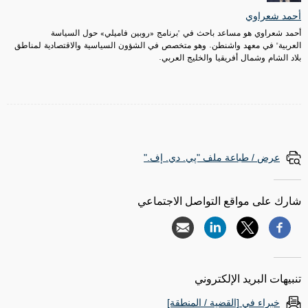
أحمد شعراوي
أحمد شعراوي هو مساعد باحث في
"برنامج «روبين فاميلي» حول السياسة
العربية" في معهد واشنطن. وهو متخصص في الشؤون السياسية والاقتصادية لمناطق
بلاد الشام وشمال أفريقيا والخليج العربي.
عرض / طباعة ملف "پي. دي. إف."
شارك على مواقع التواصل الاجتماعي
تنبيهات البريد الإلكتروني
خبراء في [القضية / المنطقة]