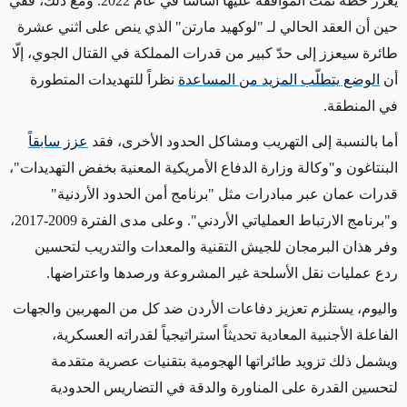
يعزز خطة
تمت الموافقة عليها أساساً في عام
2022.
ومع ذلك، ففي
حين
أن العقد
الحالي
لـ "لوكهيد مارتن" الذي ينص على
اثني
عشرة
طائرة سيعزز إلى حدّ كبير من قدرات المملكة في القتال الجوي، إلّا
أن
الوضع يتطلّب المزيد من المساعدة
نظراً للتهديدات المتطورة
في المنطقة.
أما بالنسبة إلى التهريب ومشاكل الحدود الأخرى، فقد
عزز سابقاً
البنتاغون و"وكالة وزارة الدفاع الأمريكية المعنية بخفض التهديدات"،
قدرات عمان عبر مبادرات مثل "برنامج أمن الحدود الأردنية"
و"برنامج الارتباط العملياتي
الأردني"
. و
على مدى الفترة 2009-2017،
وفر هذان البرمجان للجيش التقنية والمعدات والتدريب لتحسين
ردع
عمليات
نقل الأسلحة غير المشروعة ورصدها واعتراضها.
واليوم، يستلزم تعزيز دفاعات الأردن ضد كل من المهربين والجهات
الفاعلة الأجنبية المعادية تحديثاً استراتيجياً لقدراته العسكرية،
ويشمل ذلك
تزويد طائراتها الهجومية بتقنيات عصرية متقدمة
لتحسين القدرة على المناورة والدقة في التضاريس الحدودية