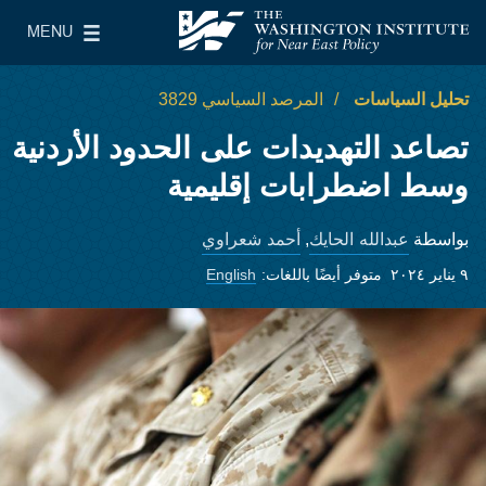
Skip to main content
MENU
معهد واشنطن لسياسات الشرق الأدنى
le Main Menu
تحليل السياسات
المرصد السياسي 3829
تصاعد التهديدات على الحدود الأردنية
وسط اضطرابات إقليمية
عبدالله الحايك
أحمد شعراوي
بواسطة
,
٩ يناير ٢٠٢٤
متوفر أيضًا باللغات:
English