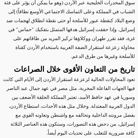
سوق المخدرات الخليجية عبر الأردن (وهو ما يمكن أن يؤثر على فئة
الشباب في المملكة وعلى التماسك الاجتماعي الأوسع نطاقاً) إلى
وضع البلاد كنقطة عبور للأسلحة أو حتى نقطة انطلاق لهجمات ضد
إسرائيل
. وإذا حققت إسرائيل هدفها المتمثل بتفكيك "حماس" في
غزة، فقد تقرر طهران ووكلاؤها تركيز المزيد من طاقاتهم على
محاولة زعزعة استقرار الضفة الغربية باستخدام الأردن كقناة
للأسلحة وغيرها من طرق الدعم.
تاريخ من التعاون الأقوى خلال الصراعات
تعود
المحاولات الحالية لزعزعة استقرار الأردن إلى الأيام التي كانت
فيها الجهات الفاعلة المخربة، مثل مصر في عهد جمال عبد الناصر
وسوريا في عهد حافظ الأسد، تعتبر المملكة الحلقة الأضعف بين
الدول العربية المعتدلة. وخلال مثل هذه الأحداث، استطاع الأردن،
بفضل مرونته الداخلية وتحالفه مع واشنطن وتعاونه
القوي
مع
إسرائيل، من دحض هذه التصورات،
وستكون
هذه العناصر الثلاثة
كافة
ضرورية
للتغلب على تحديات اليوم أيضاً.