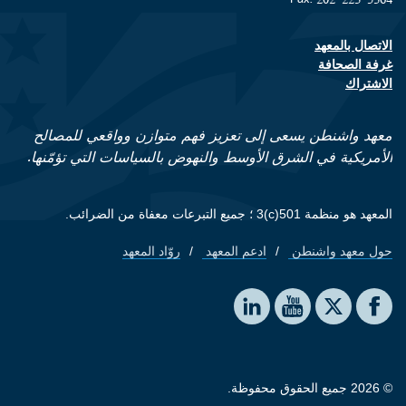
الاتصال بالمعهد
Footer contact links
غرفة الصحافة
الاشتراك
معهد واشنطن يسعى إلى تعزيز فهم متوازن وواقعي للمصالح
الأمريكية في الشرق الأوسط والنهوض بالسياسات التي تؤمّنها.
المعهد هو منظمة 501(c)3 ؛ جميع التبرعات معفاة من الضرائب.
حول معهد واشنطن
ادعم المعهد
روّاد المعهد
Footer quick links
Social media
The Washington Institute on LinkedIn
The Washington Institute on YouTube
The Washington Institute on Facebook
The Washington Institute on X
© 2026 جميع الحقوق محفوظة.