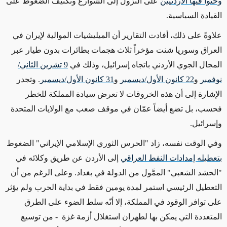
وحثوا فيها الأردنيين
على النزول إلى الشوارع وتكثيف الضغوط على
القيادة السياسية.
علاوةً على ذلك،
أفادت التقارير
أن الميليشيات
الموالية
لإيران في
العراق وسوريا شنت مؤخراً ثلاث هجمات بطائرات بدون طيار عبر
المجال الجوي الأردني باتجاه إسرائيل، وذلك في
9 تشرين الثاني/
نوفمبر
و
22 كانون الأول/ديسمبر
و
31 كانون الأول/ديسمبر
. وتجدر
الإشارة إلى أن هذه الخروقات لا تعرض سيادة المملكة للخطر
فحسب، بل تضع أيضاً عمّان في موقف صعب مع الولايات المتحدة
وإسرائيل.
وفي الوقت
نفسه
، زاد "الحرس الثوري الإسلامي الإيراني" الضغوط
بتعطيله إمدادات النفط العراقي
إلى الأردن
عن طريق وكلائه في
"الحشد الشعبي" الممَّول من الدولة في بغداد. وعلى الرغم من أن
التعطيل الرئيسي
استمر لمدة يومين
فقط في بداية الحرب ولم يؤثر
على
توافر الوقود في المملكة،
إلا أنّه
سلط الضوء على الطرق
المتعددة التي يمكن بها لطهران استغلال أزمة غزة
- من توسيع