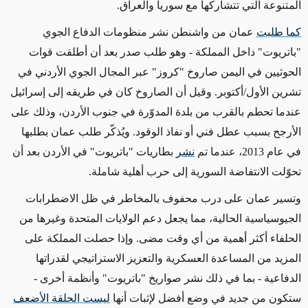
المتنوعة التي تتشاركها مع سوريا والعراق.
كما طلبت
عمان من واشنطن نشر منظومات الدفاع الجوي
"باتريوت" داخل المملكة
- وهو طلب صدر بعد أن أطلقت قوات
الحوثيين في اليمن صاروخ "كروز" عبر المجال الجوي الأردني في
تشرين الأول/أكتوبر
. وقيل أن الصاروخ كان في طريقه إلى إسرائيل
عندما تحطم بالقرب من بلدة
المدوّرة
في جنوب الأردن، وذلك على
الأرجح بسبب عطل فني أو نفاذ الوقود. ويُذكّر طلب عمان بطلبها
في عام 2013، عندما تم
نشر
بطاريات "باتريوت" في الأردن بعد أن
تحوّلت الانتفاضة السورية إلى حرب أهلية شاملة.
وتسير عمان على درب محفوف بالمخاطر في ظل الاضطرابات
الجيوسياسية الحالية، مما يجعل دعم الولايات المتحدة وغيرها من
الحلفاء أكثر أهمية من أي وقت مضى. وإذا حصلت المملكة على
المزيد من المساعدة العسكرية والتعزيز الاستراتيجي لقدراتها
الدفاعية
- بما في ذلك نشر صواريخ "باتريوت" وأنظمة أخرى -
ستكون
من جديد
في وضع أفضل لإثبات
أنها
ليست الحلقة الأضعف