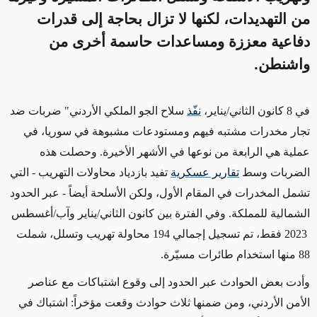
من التهديدات، لكنها لا تزال بحاجة إلى قدرات
دفاعية معززة ومساعدات حاسمة أخرى من
واشنطن.
في 8 كانون الثاني/يناير،
نفّذ
سلاح الجو الملكي الأردني" ضربات ضد
تجار مخدرات مشتبه فيهم ومستودعات مشبوهة في سوريا، في
عملية هي الرابعة من نوعها في الأشهر
الأخيرة
. وحصلت هذه
الضربات وسط
تقارير عسكرية
تفيد بازدياد محاولات
التهريب - التي
تشمل المخدرات في المقام الأول، ولكن الأسلحة أيضاً -
عبر الحدود
الشمالية
للمملكة
. وفي الفترة بين كانون الثاني/يناير وآب/أغسطس
2023
فقط
، تم تسجيل إجمالي 194 محاولة تهريب وتسلل، شملت
88 منها
استخدام
طائرات مسيّرة
.
وأدت بعض الحوادث عبر الحدود إلى وقوع اشتباكات مع عناصر
الأمن الأردني، ومن ضمنها ثلاث حوادث وقعت مؤخراً: اشتباك في