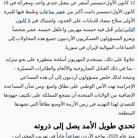
12 كانون الأول/ديسمبر أسفر عن مقتل جندي
واحد
، ومعركة في 18
كانون الأول/ديسمبر دامت أكثر من
عشر ساعات
وضُبط فيها للمرة
الأولى سلاح مضاد للدبابات على الحدود، واشتباك في
6 كانون
الثاني/يناير
قُتل فيه خمسة مهربين واعتُقل خمسة عشر شخصاً.
ويعزو المسؤولون العسكريون الأردنيون جميع هذه المحاولات إلى
الجماعات الموالية لإيران في سوريا
.
علاوةّ على ذلك، يستخدم المهربون أسلحة متطورة على نحو متزايد
- بما في ذلك القنابل الصاروخية والألغام والطائرات المسيّرة -
ونتيجة لذلك خلص مسؤولون أردنيون إلى أن هذه المساعي
الإجرامية تهدد الأمن الوطني على نطاق واسع. ومن شأن المساعدة
الإضافية من الولايات المتحدة أن تشجع المملكة على تكثيف جهودها
للتصدي لهذا التهديد في زمن الأزمة الأوسع نطاقاً التي تشهدها
المنطقة.
تحدي طويل الأمد يصل إلى ذروته
منذ عام 2020،
يواجه الأردن
تصاعداً حاداً
في تهريب المخدرات
-