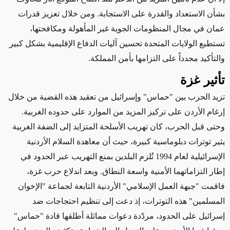
بشأن
الاستعداد
والقدرة على الاستجابة. ومن خلال تعزيز قدرات
عمان في مجال المنظومات الجوية غير المأهولة ومكافحتها،
تستطيع الولايات المتحدة تحسين آليات الدفاع الإقليمية بشكل كبير
والتأكيد مجدداً على التزامها بأمن المملكة.
تأثير غزة
تزيد
الحرب بين "حماس" وإسرائيل
من تعقيد هذه القضية من خلال
إرغام
الأردن على تركيز المزيد من الموارد على حدوده الغربية.
وحتى قبل الحرب، كان تهريب الأسلحة المتزايد إلى الضفة الغربية
يثير توترات
دبلوماسية كبيرة، حيث
أن معاهدة السلام الأردنية
الإسرائيلية لعام 1994 تُلزم البلدين بمنع التهريب عبر الحدود في
إطار التزاماتهما الأمنية واسعة النطاق.
وبعد
اندلاع حرب غزة،
فاقمت "جبهة العمل الإسلامي" الأردنية التابعة لجماعة "الإخوان
المسلمين" هذه التوترات، إذ دعت إلى تنظيم احتجاجات ضد
إسرائيل على الحدود، مردّدة دعوات مماثلة أطلقها قادة "حماس"