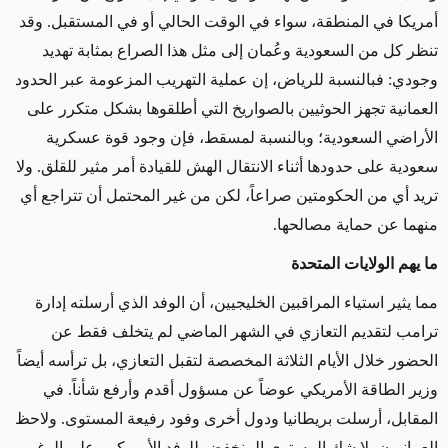
أمريكا في المنطقة، سواء في الوقت الحالي أو في المستقبل. وقد
تنظر كل من السعودية وعُمان إلى مثل هذا الصراع بمثابة تهديد
وجودي: فبالنسبة للرياض، إن عملية التهريب المزعومة عبر الحدود
العمانية تجهز الحوثيين بالصواريخ التي أطلقوها بشكل متكرر على
الأراضي السعودية؛ وبالنسبة لمسقط، فإن وجود قوة عسكرية
سعودية على حدودها أثناء الانتقال الهش للقيادة أمر مثير للقلق. ولا
تريد أي من الحكومتين صراعاً، لكن من غير المحتمل أن تتراجع أي
منهما عن حماية مصالحها.
ما يهم الولايات المتحدة
مما يثير استياء المراقبين الخليجيين، أن الوفد الذي أرسلته إدارة
ترامب لتقديم التعازي في الشهر الماضي لم يتخلف فقط عن
الحضور خلال الأيام الثلاثة المخصصة لتقبل التعازي، بل ترأسه أيضاً
وزير الطاقة الأمريكي عوضاً عن مسؤول أقدم وأرفع شأناً. في
المقابل، أرسلت بريطانيا ودول أخرى وفود رفيعة المستوى. ولاحظ
العمانيون بلا شك المستوى المنخفض للوفد الأمريكي، على الرغم