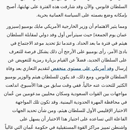
السلطان قابوس. والآن وقد شارفت هذه الفترة على نهايتها، أصبح
بإمكانه وضع بصمته على السياسة العمانية بحرية.
ومما يثير الاهتمام أن وزير الخارجية الأمريكي مايك بومبيو [سيزور
عمان يوم الجمعة] حيث سيترأس أول وفد دولي لمقابلة السلطان
هيثم في فترة ما بعد الحداد. وعندما تمّ تحديد موعد الاجتماع في
بادئ الأمر، رأى بومبيو على الأرجح أن ذلك يشكل فرصة للتعرف
على السلطان الجديد، فضلاً عن القيام بزيارة رمزية للتعويض عن
إرسال
وفد أمريكي على مستوى منخفض
لتقديم التعازي بعد وفاة
السلطان قابوس. ومع ذلك، قد يكون للسلطان هيثم والوزير بومبيو
الكثير للتحدث عنه حالياً. ففي وقت سابق من هذا الأسبوع، اندلعت
مواجهات بين القوات السعودية وسكان محليين مدعومين من عُمان
في محافظة المهرة الحدودية اليمنية. وقد تكون تلك المواجهة
الاختبار الإقليمي الأول للسلطان هيثم، ومن شأن تحديد الجهات
الفاعلة التي تساعده على اجتياز هذا الاختبار أن يسهل على
واشنطن تمييز مراكز القوة المستقبلية في حكومة عُمان التي غالباً