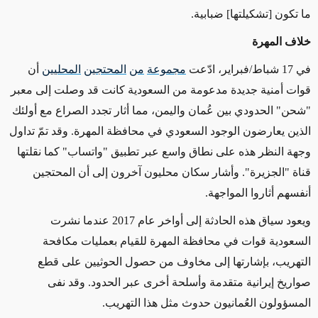
ما تكون [تشكيلتها] ضبابية.
خلاف المهرة
في 17 شباط/فبراير، ادّعت
مجموعة
من
المحتجين
المحليين
أن
قوات أمنية جديدة مدعومة من السعودية كانت قد وصلت إلى معبر
"شحن" الحدودي بين عُمان واليمن، مما أثار تجدد الصراع مع أولئك
الذين يعارضون الوجود السعودي في محافظة المهرة. وقد تمّ تداول
وجهة النظر هذه على نطاق واسع عبر تطبيق "واتساب" كما نقلتها
قناة "الجزيرة". وأشار سكان محليون آخرون إلى أن المحتجين
أنفسهم أثاروا المواجهة.
ويعود سياق هذه الحادثة إلى أواخر عام 2017 عندما نشرت
السعودية قوات في محافظة المهرة للقيام بعمليات مكافحة
التهريب، بإشارتها إلى مخاوف من حصول الحوثيين على قطع
صواريخ إيرانية متقدمة وأسلحة أخرى عبر الحدود. وقد نفى
المسؤولون العُمانيون حدوث مثل هذا التهريب.