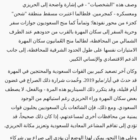
وصف هذه "الشخصيات" - في إشارة واضحة إلى الحريزي
ومعسكره - كمجرمين. فلطالما اعتبرت مسقط منطقة "شحن"
كجزء من محور نفوذها؛ وتماماً كما منح السعوديون جوازات سفر
وحرية السفر إلى سكان المهرة بالقرب من حدودهم عند الطرف
الشمالي من المحافظة، لطالما منح العُمانيون سكان المهرة
الامتيازات نفسها على طول الحدود الشرقية للمحافظة، إلى جانب
الدعم الاقتصادي والإنساني الكبير.
وكان آخر تصعيد كبير بين القوات السعودية والمحتجين في المهرة
قد حدثَ في أيار/مايو 2019. وخُمدت شرارة ذلك الصراع في غضون
أيام قليلة، وقد يتكرر ذلك السيناريو هذه المرة - وبالفعل، لا يصطف
بعض سكان المهرة وراء الحريزي رغم استيائهم من الوجود
السعودي. ومع ذلك، فإن الشائعات بأن السعوديين يجلبون قوات
يمنية من محافظات أخرى لمساعدتهم، إذا كان ذلك صحيحاً، قد
تؤدي إلى تفاقم المشاعر المعادية للسعودية وتعزيز مكانة الحريزي.
وعلى هذا النحو، يمكن لهذا الوضع أن يؤدي إلى صراع بين شركاء