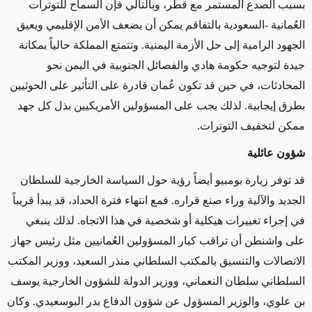
بسبب الصدع المستمر مع قطر، وبالتالي فإن السماح للتوترات
العُمانية -السعودية بالتفاقم يمكن أن يضعف الأمن الإقليمي ويعيق
الجهود الرامية إلى حل الأزمة اليمنية. وتتمتع المملكة حالياً بمكانة
جيدة لتوجيه حكومة هادي والفصائل الجنوبية في اليمن نحو
المحادثات، في حين قد تكون عُمان قادرة على التأثير على الحوثيين
بطرق إيجابية. لذلك يجب على المسؤولين الأمريكيين بذل كل جهد
ممكن لتخفيف التوترات.
شؤون عائلية
قد توفر زيارة بومبيو أيضاً رؤية حول السياسة الخارجية للسلطان
الجديد والآلية وراء صنع قراره. فمع انتهاء فترة الحداد، قد يبدأ قريباً
في إجراء تغييرات هيكلية أو شخصية في هذا الاتجاه. لذلك ينبغي
على واشنطن أن تراقب كبار المسؤولين العُمانيين مثل رئيس جهاز
الاتصالات والتنسيق بالمكتب السلطاني منذر السعيد، ووزير المكتب
السلطاني سلطان النعماني، ووزير الدولة للشؤون الخارجية يوسف
بن علوي، والوزير المسؤول عن شؤون الدفاع بدر البوسعيدي. وكان