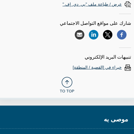
عرض / طباعة ملف "پي. دي. إف."
شارك على مواقع التواصل الاجتماعي
تنبيهات البريد الإلكتروني
خبراء في [القضية / المنطقة]
TO TOP
موصى به