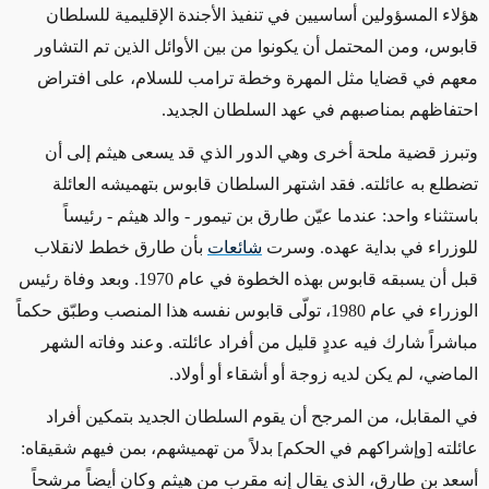
هؤلاء المسؤولين أساسيين في تنفيذ الأجندة الإقليمية للسلطان
قابوس، ومن المحتمل أن يكونوا من بين الأوائل الذين تم التشاور
معهم في قضايا مثل المهرة وخطة ترامب للسلام، على افتراض
احتفاظهم بمناصبهم في عهد السلطان الجديد.
وتبرز قضية ملحة أخرى وهي الدور الذي قد يسعى هيثم إلى أن
تضطلع به عائلته. فقد اشتهر السلطان قابوس بتهميشه العائلة
باستثناء واحد: عندما عيّن طارق بن تيمور - والد هيثم - رئيساً
للوزراء في بداية عهده. وسرت
شائعات
بأن طارق خطط لانقلاب
قبل أن يسبقه قابوس بهذه الخطوة في عام 1970. وبعد وفاة رئيس
الوزراء في عام 1980، تولّى قابوس نفسه هذا المنصب وطبّق حكماً
مباشراً شارك فيه عددٍ قليل من أفراد عائلته. وعند وفاته الشهر
الماضي، لم يكن لديه زوجة أو أشقاء أو أولاد.
في المقابل، من المرجح أن يقوم السلطان الجديد بتمكين أفراد
عائلته [وإشراكهم في الحكم] بدلاً من تهميشهم، بمن فيهم شقيقاه:
أسعد بن طارق، الذي يقال إنه مقرب من هيثم وكان أيضاً مرشحاً