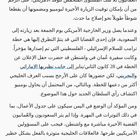
من أن بإمكان توقيت الزيارة الأخيرة لبومبيو ومضمونها أن يقطعا
شوطاً طويلاً نحو إصلاح ما حدث.
وعندما يصل وزير الخارجية الأمريكي يوم الجمعة بعد زيارته إلى
السعودية، فإن إحدى القضايا التي قد يتمّ التطرق إليها هي خطة
ترامب للسلام الإسرائيلي - الفلسطيني التي تم إصدارها مؤخراً.
وكانت سفيرة عُمان في واشنطن قد حضرت حفل الإعلان عن
الخطة في 28 كانون الثاني/يناير
إلى جانب نظيريها الإماراتي
والبحريني
، لكن حضورها كان على الأرجح بسبب العرف الخليجي
أكثر من دعمها للخطة. وبالتالي، من المحتمل أن يحاول بومبيو
اكتشاف رأي السلطان الجديد حول هذا الموضوع.
ومن المؤكد أن الوضع في اليمن سيكون على جدول الأعمال، بما
في ذلك التوترات في المهرة. وإذا لم يثر السعوديون والعُمانيون
القضية الأخيرة مباشرة مع واشنطن، فيجب على المسؤولين
الأمريكيين طرحها. فالعلاقات الخليجية متوترة بالفعل بشكل خطير