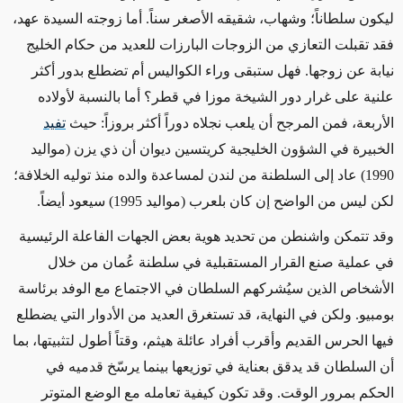
ليكون سلطاناً؛ وشهاب، شقيقه الأصغر سناً. أما زوجته السيدة عهد،
فقد تقبلت التعازي من الزوجات البارزات للعديد من حكام الخليج
نيابة عن زوجها. فهل ستبقى وراء الكواليس أم تضطلع بدور أكثر
علنية على غرار دور الشيخة موزا في قطر؟ أما بالنسبة لأولاده
الأربعة، فمن المرجح أن يلعب نجلاه دوراً أكثر بروزاً: حيث
تفيد
الخبيرة في الشؤون الخليجية كريتسين ديوان أن ذي يزن (مواليد
1990) عاد إلى السلطنة من لندن لمساعدة والده منذ توليه الخلافة؛
لكن ليس من الواضح إن كان بلعرب (مواليد 1995) سيعود أيضاً.
وقد تتمكن واشنطن من تحديد هوية بعض الجهات الفاعلة الرئيسية
في عملية صنع القرار المستقبلية في سلطنة عُمان من خلال
الأشخاص الذين سيُشركهم السلطان في الاجتماع مع الوفد برئاسة
بومبيو. ولكن في النهاية، قد تستغرق العديد من الأدوار التي يضطلع
فيها الحرس القديم وأقرب أفراد عائلة هيثم، وقتاً أطول لتثبيتها، بما
أن السلطان قد يدقق بعناية في توزيعها بينما يرسّخ قدميه في
الحكم بمرور الوقت. وقد تكون كيفية تعامله مع الوضع المتوتر