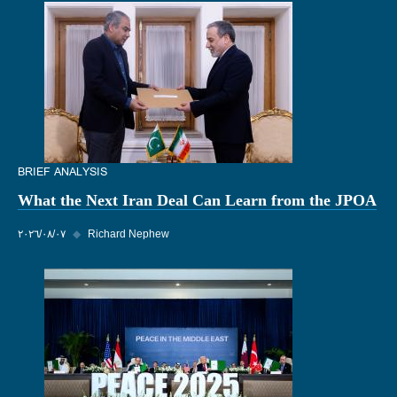
BRIEF ANALYSIS
What the Next Iran Deal Can Learn from the JPOA
Richard Nephew
◆
٠٧‏/٠٨‏/٢٠٢٦