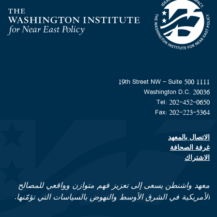
Homepage
1111 19th Street NW - Suite 500
Washington D.C. 20036
Tel: 202-452-0650
Fax: 202-223-5364
الاتصال بالمعهد
Footer contact links
غرفة الصحافة
الاشتراك
معهد واشنطن يسعى إلى تعزيز فهم متوازن وواقعي للمصالح
الأمريكية في الشرق الأوسط والنهوض بالسياسات التي تؤمّنها.