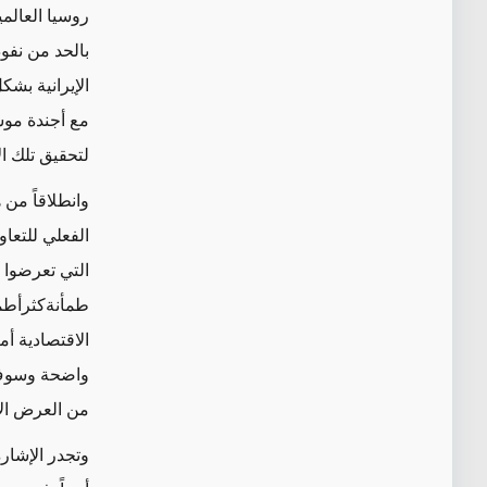
روسيا العالمي
بالحد من نفو
الإيرانية بش
مع أجندة موس
لتحقيق تلك ا
وانطلاقاً من
الفعلي للتعاو
طمأنةكثرأطمأ
الاقتصادية أ
واضحة وسوف ت
من العرض الأخي
وتجدر الإشارة