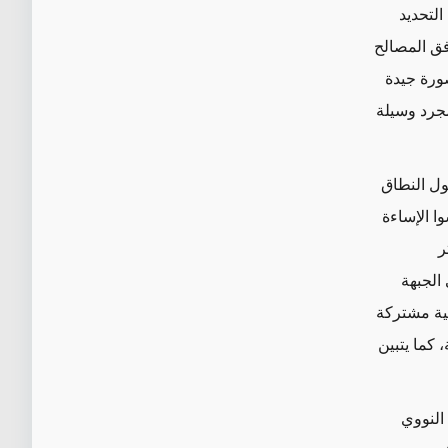
التحديد
فق المصالح
صورة جيدة
مجرد وسيلة
ول النطاق
وا الإساءة
كثر
الجبهة
عية مشتركة
كما يتبين
النووي