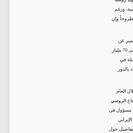
سية. ورغم
مطروحاً وإن
سمبر عن
خطط لتعزيز التجارة الثنائية ورفع قيمتها الحالية المتراوحة بين 3 و5 مليارات دولار إلى 70 مليار
بلة في
اد بالدور
ل العام
فاع الروسي
ها مسؤول في
لإيراني
لتفاصيل حول