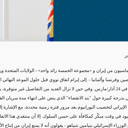
ز
ماسيون من إيران و «مجموعة الخمسة زائد واحد» - الولايات المتحدة ور
صين وفرنسا وألمانيا - إلى إبرام اتفاق نووي قبل حلول الموعد النهائي
على أنفسهم في 24 آذار/مارس. وفي حين لا تزال العديد من التفاصيل غير متوفرة،
 بدرجة كبيرة حول "بند الانقضاء" الذي ينص على انتهاء مدة سريان القي
الإيراني لتخصيب اليورانيوم بعد مرور فترة زمنية محددة، مع الإشارة إل
ود في وقت مبكّر كمكافأة على حسن السلوك. إلا أن منتقدي هذا الاتفا
وزراء الإسرائيلي بنيامين نتنياهو - يقولون أنه لا يمنع إيران من إنتاج ال