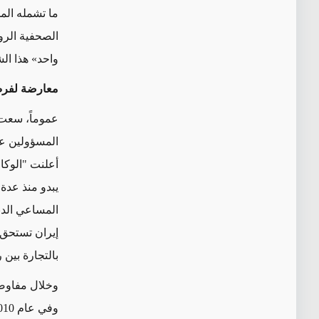
ما تشمله الم
الصحفية الرو
واحد» هذا ال
معارضة لفر
عموماً، سعت 
المسؤولين عن
يبدو منذ عدة 
المساعي الدب
إيران تستحق 
بالتجارة بين 
وخلال مفاوضا