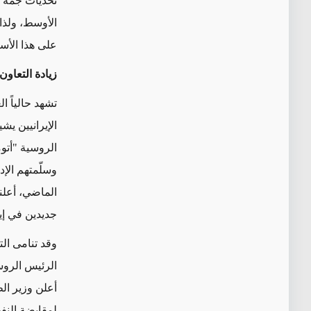
تحديات جمّة 
الأوسط، ولذا
على هذا الأ
زيادة التعاو
تشهد حالياً ا
الإيرانيين ي
الروسية "أتو
الماضي، أعلن
جديدين في إي
وقد تنامى ال
الرئيس الروس
لمقايضة النفط