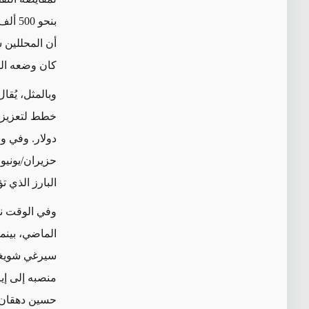
بنحو 
أن المحللين ش
كان وضعه الح
وبالمثل، يُق
دولار. وفي و
البارز الذي ت
وفي الوقت نف
الماضي، بينم
سيرغي شويغو 
منصبه إلى إي
حسين دهقان م