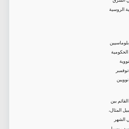
في الشرق
ية الروسية
دبلوماسيين
 الحكومية
ووية
ل تشرين الثاني/نوفمبر
نوويين
لقائم بين
يل المثال،
قيمة 1،5 مليار دولار في الشهر
ويد روسيا