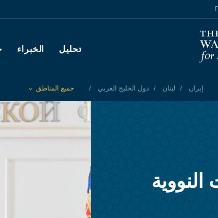
F
Main navigation
تحليل
الخبراء
ح
إيران
لبنان
دول الخليج العربي
جميع المناطق
Toggle List of
النووية