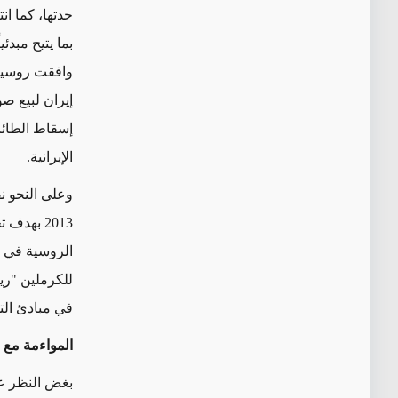
حدتها، كما ا
بما يتيح مبدئ
إسقاط الطائرا
الإيرانية.
وعلى النحو نف
2013 بهد
الروسية في تل
للكرملين "ري
في مبادئ التد
المواءمة مع 
بغض النظر عن