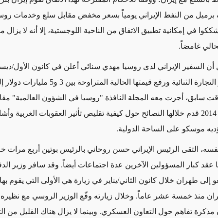
500 ألف برميل من النفط الإيراني يومياً بسعر مخفض مقابل سلع وخدمات رو
ككوا في إمكانية تطبيق الاتفاق من الناحية اللوجستية، إلا أنه لا يزال 
الي غامضاً.
ال أن السفير الإيراني لدى روسيا مهدي سنائي أعلن في كانون الأول/دي
قت سابق، أجرت معه المجلة النافذة "روسيا في الشؤون العالمية" مقا
حزيران/يونيو 2014 قدم خلالها النصائح حول كيفية تقليص تأثير العقوبات الغربية وأش
ؤديه موسكو على الساحة الدولية.
سه، التقى الرئيس الإيراني حسن روحاني بالرئيس بوتين أربع مرات خلا
ا عقد كبار المسؤولين الآخرين عدة اجتماعات أيضاً. وقد سافر وزير الد
إلى طهران خلال كانون الثاني/يناير في زيارة هي الأولى التي يقوم ب
ران منذ خمسة عشر عاماً. وخلال زيارته وقّع الوزير الروسي مع نظيره ا
ذكرة تفاهم حول التعاون العسكري. وبينما لا يزال هناك القليل من ا