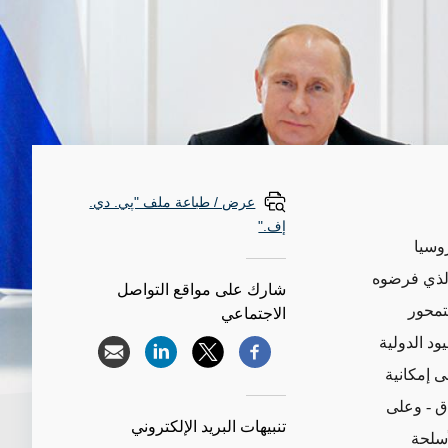
عرض / طباعة ملف "پي. دي.
إف."
وسيا
 الذي فرضوه
شارك على مواقع التواصل
 يتمحور
الاجتماعي
ود الدولية
ى إمكانية
ق - وعلى
تنبيهات البريد الإلكتروني
أسلحة