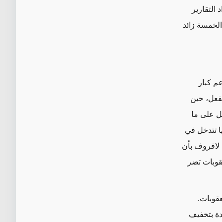
التقارير
الخمسة زائد
م كبار
لفعل، حين
ي/نوفمبر 2011 أن طهران تعمل على ما
ها تتدخل في
 لافروف بأن
قوبات تضر
قوبات.
تحدة بتخفيف