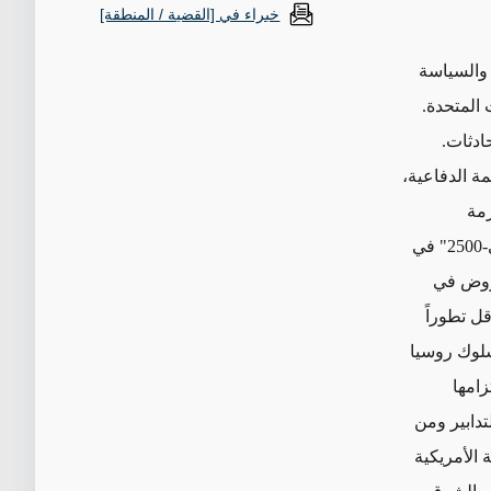
خبراء في [القضية / المنطقة]
 والسياسة
 المتحدة.
ادثات.
ة الدفاعية،
لى خلفية الأزمة
الأوكرانية - عرضت موسكو على طهران بيعها منظومة الدفاع الجوي المتطورة "أنتي-2500" في
روض في
 2010 لشراء منظومة أقل تطوراً
أن سلوك روسيا
زامها
دابير ومن
 الأمريكية