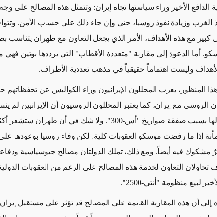
ة الدافع الأخير وراء سياستها تجاه إيران: وتتمثل هذه المصالح على وجه 
ذ الغرب وزيادة نفوذ روسيا، حتى وإن جاء ذلك على حساب الأمن. وتتوا
كل كبير مع هذه الأهداف، الأمر الذي يجعل التعاون مع طهران يتناسب ب
كو. أما الدعوة إلى مقاربة "متعددة الأقطاب" التي يرددها بوتين فهي 
لأهداف وليست اهتماماً حقيقياً في مذهب تعددية الأطراف.
 هذا المنظور، يعرب المحللون الإيرانيون وراء الكواليس عن تحفظاتهم ح
ن الروسي مع إيران، كما يعتبر المحللون الروسيون أن الإيرانيين لم ينس
التي تعرضوا لها بسبب صفقة صواريخ "أس-300". ولا شك في أن طهران ستشعر أ
نة إذا ما رفضت موسكو العقوبات كلية، لكن وفاء روسيا بوعودها على 
مرٌ مشكوك فيه أيضاً. ومع ذلك، تملك الدولتان مصالح جيوسياسية ودفا
حاولان التعاون لخدمة هذه المصالح على الرغم من العقوبات الدولية، 
ر لبيع منظومة "أنتي-2500".
 إلى أن هذه المقاربة القائمة على المصالح قد تؤثر على مستقبل إيران 