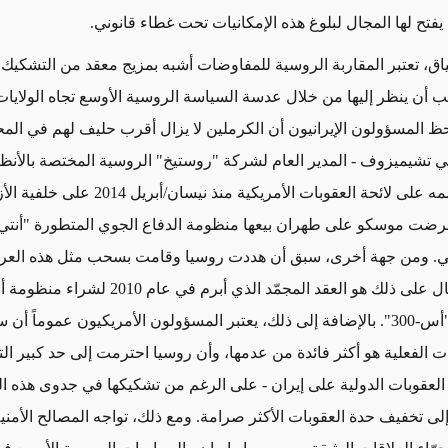
 يفتح لها المجال لبلوغ هذه الإمكانيات تحت غطاء قانوني.
اق، تعتبر المقاربة الروسية للمفاوضات أشبه بمزيج معقد من التشكيك
جب أن ينظر إليها من خلال عدسة السياسة الروسية الأوسع تجاه الولايات
ظ المسؤولون الإيرانيون أن الكرملين لا يزال أقرب حليف لهم في المح
ي تشيميزوف - المدير العام لشركة "روستيخ" الروسية المختصة بالأنظم
الذي أدرج اسمه على لائحة العقوبات الأمريكية منذ نيسان/أبريل 2014 ع
ي. ومن جهة أخرى، سبق أن هددت روسيا وقامت بسحب مثل هذه الع
الماضي، ومثال على ذلك هو العقد المجمّد الذي أبرم في عام
تعرف باسم "أس-300". بالإضافة إلى ذلك، يعتبر المسؤولون الأمريكيون عموماً 
 الفعلية هو أكثر فائدة من عدمها، وأن روسيا احترمت إلى حد كبير الت
لعقوبات الدولية على إيران - على الرغم من تشكيكها في جدوى هذه الت
إلى تخفيف حدة العقوبات الأكثر صرامة. ومع ذلك، تواجه المصالح الأمنية