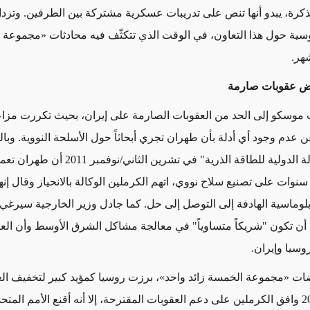
ذكرة، يبدو أنها تنص على تدريبات عسكرية مشتركة بين الطرفين. وتزداد 
سية حول هذا التعاون، في الوقت الذي تتكثّف فيه محادثات «مجموعة 
شهر.
ض عقوبات صارمة
موسكو إلى الحد من العقوبات الصارمة على إيران، بحيث تكررت مزاع
 عدم وجود أي أدلة بأن طهران تجري أبحاثاً حول الأسلحة النووية. وبا
أعلنت "الوكالة الدولية للطاقة الذرية" في تشرين الثان
سنوات على تصنيع سلاح نووي، اتهم الكرملين الوكالة بالانحياز وقال إن
لوماسية الهادفة إلى التوصل إلى حل. كما جادل وزير الخارجية سيرغي
أن تكون "شريكاً متساوياً" في معالجة مشاكل الشرق الأوسط وأن الع
روسيا وإيران.
ت «مجموعة الخمسة زائد واحد»، برزت روسيا كمؤيد كبير لتخفيف الع
وفي عام 2010 وافق الكرملين على دعم العقوبات المقترحة، إلا أنه أقنع الأمم الم