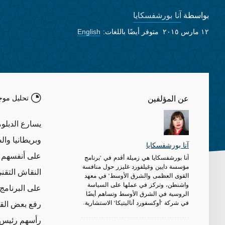
آنا بورشفسكايا
بواسطة
١٢ مارس ٢٠١٥
متوفر أيضًا باللغات:
English
تحليل موج
عن المؤلفين
يسارع الدبلو
وبريطانيا وال
آنا بورشفسكايا
آنا بورشفسكايا هي زميلة أقدم في "برنامج
مؤسسة دايين وغيلفورد غليزر حول منافسة
النقاش التقني
القوى العظمى والشرق الأوسط" في معهد
واشنطن، وتركز في عملها على السياسة
على البرنامج 
الروسية في الشرق الأوسط وتساهم أيضًا
في شركة "أوكسفورد أناليتيكا" الاستشارية.
رفع بعض القي
رأسهم رئيس ال