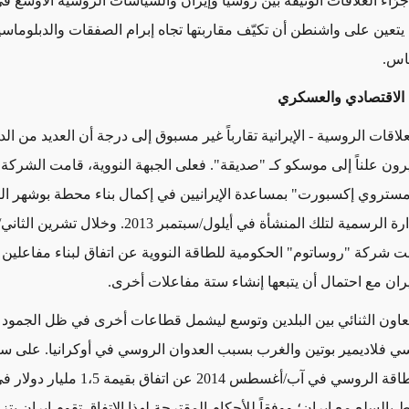
جرّاء العلاقات الوثيقة بين روسيا وإيران والسياسات الروسية الأوسع 
 يتعين على واشنطن أن تكيّف مقاربتها تجاه إبرام الصفقات والدبلوماس
ساس
.
ن الاقتصادي والعسكري
لعلاقات الروسية - الإيرانية تقارباً غير مسبوق إلى درجة أن العديد من ال
شيرون علناً إلى موسكو كـ "صديقة". فعلى الجبهة النووية، قامت الشركة
مستروي إكسبورت" بمساعدة الإيرانيين في إكمال بناء محطة بوشهر الن
وسلّمتهم الإدارة الرسمية لتلك المنشأة في أيلول/سبتمبر 2013. وخلا
ت شركة "روساتوم" الحكومية للطاقة النووية عن اتفاق لبناء مفاعلين 
ران مع احتمال أن يتبعها إنشاء ستة مفاعلات أخرى.
تعاون الثنائي بين البلدين وتوسع ليشمل قطاعات أخرى في ظل الجمود ا
ي فلاديمير بوتين والغرب بسبب العدوان الروسي في أوكرانيا. على سب
أعلن وزير الطاقة الروسي في آب/أغسطس 2014 عن اتفاق ب
 بالسلع مع إيران؛ ووفقاً للأحكام المقترحة لهذا الاتفاق تقوم إيران بتز