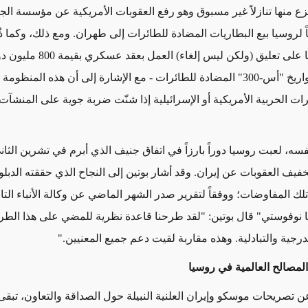
نتزع منها تنازلاً غير مسبوق وهو رفع العقوبات الأمريكية عن مؤسسة ا
ياً لروسيا بيع البطاريات المضادة للطائرات إلى طهران. ومع ذلك، وكما ذُك
وافقت روسيا على تعليق (ولكن ليس إلغاء) العمل 
إيران لبيع صواريخ "أس-300" المضادة للطائرات - مع الإشارة إلى أن هذه المنظ
ت الحربية الأمريكية أو الإسرائيلية إذا شنّت ضربة جوية على المنشآت 
سه، لعبت روسيا دوراً بارزاً في اتفاق جنيف الذي أبرم في تشرين الثان
ف تخفيف العقوبات عن إيران. وقد أشار بوتين إلى النجاح الذي حققته الدبل
ك المفاوضات؛ ووفقاً لتقرير صدر الشهر الماضي عن وكالة الأنباء التا
ا نوفوستي" قال بوتين: "لقد طرحنا قاعدة نظرية للمضي على هذا الطري
رجية والتبادلية. وهذه مقاربة لقيت دعم جميع المعنيين."
المصالح العالمية في روسيا
 تصريحات موسكو وإيران العلنية النبيلة حول الصداقة والتعاون، تبق