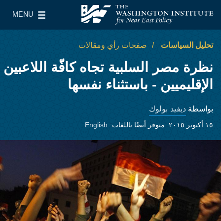
Skip to main content
MENU
معهد واشنطن لسياسات الشرق الأدنى
le Main Menu
تحليل السياسات
صفحات رأي ومقالات
نظرة مصر السلبية تجاه كافّة اللاعبين
الإقليميين - باستثناء نفسها
ديفيد بولوك
بواسطة
١٥ أكتوبر ٢٠١٥
متوفر أيضًا باللغات:
English