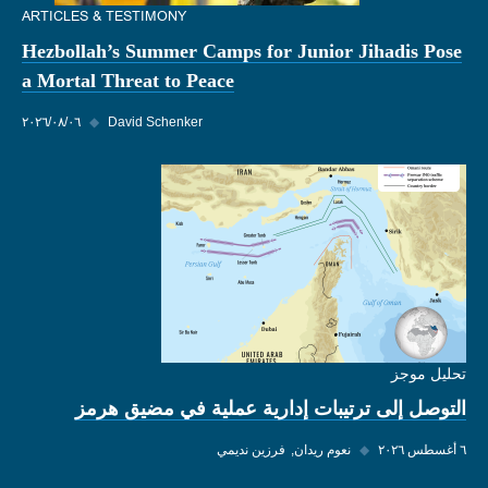
ARTICLES & TESTIMONY
Hezbollah’s Summer Camps for Junior Jihadis Pose
a Mortal Threat to Peace
David Schenker
◆
٠٦‏/٠٨‏/٢٠٢٦
تحليل موجز
التوصل إلى ترتيبات إدارية عملية في مضيق هرمز
٦ أغسطس ٢٠٢٦
◆
نعوم ريدان
فرزين نديمي