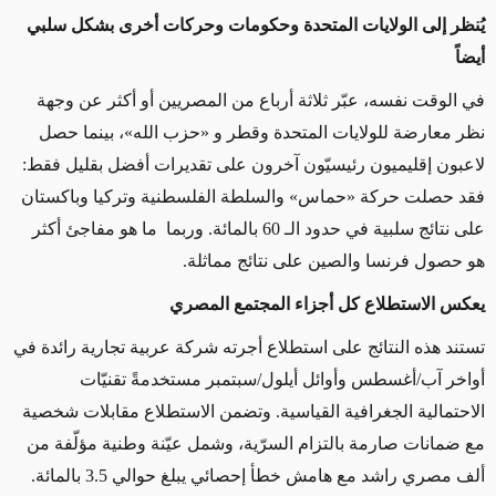
يُنظر إلى الولايات المتحدة وحكومات وحركات أخرى بشكل سلبي
أيضاً
في الوقت نفسه، عبّر ثلاثة أرباع من المصريين أو أكثر عن وجهة
نظر معارضة للولايات المتحدة وقطر و «حزب الله»، بينما حصل
لاعبون إقليميون رئيسيّون آخرون على تقديرات أفضل بقليل فقط:
فقد حصلت حركة «حماس» والسلطة الفلسطنية وتركيا وباكستان
على نتائج سلبية في حدود الـ 60 بالمائة. وربما ما هو مفاجئ أكثر
هو حصول فرنسا والصين على نتائج مماثلة.
يعكس الاستطلاع كل أجزاء المجتمع المصري
تستند هذه النتائج على استطلاع أجرته شركة عربية تجارية رائدة في
أواخر آب/أغسطس وأوائل أيلول/سبتمبر مستخدمةً تقنيّات
الاحتمالية الجغرافية القياسية. وتضمن الاستطلاع مقابلات شخصية
مع ضمانات صارمة بالتزام السرّية، وشمل عيّنة وطنية مؤلّفة من
ألف مصري راشد مع هامش خطأ إحصائي يبلغ حوالي 3.5 بالمائة.