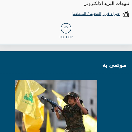
تنبيهات البريد الإلكتروني
خبراء في [القضية / المنطقة]
TO TOP
موصى به