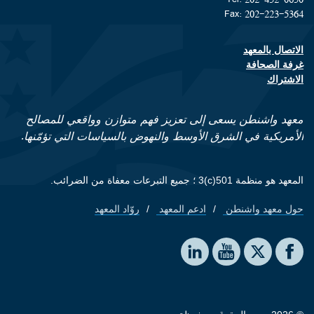
Fax: 202-223-5364
الاتصال بالمعهد
Footer contact links
غرفة الصحافة
الاشتراك
معهد واشنطن يسعى إلى تعزيز فهم متوازن وواقعي للمصالح
الأمريكية في الشرق الأوسط والنهوض بالسياسات التي تؤمّنها.
المعهد هو منظمة 501(c)3 ؛ جميع التبرعات معفاة من الضرائب.
حول معهد واشنطن
ادعم المعهد
روّاد المعهد
Footer quick links
Social media
The Washington Institute on LinkedIn
The Washington Institute on YouTube
The Washington Institute on Facebook
The Washington Institute on X