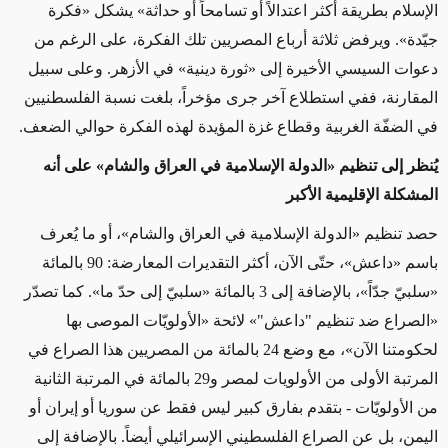
الإسلام بطريقة أكثر اعتدالاً أو تسامحاً أو حداثة» يشكل «فكرة
جيّدة». ويرفض ثلاثة أرباع المصريين تلك الفكرة، على الرغم من
دعوات السيسي الأخيرة إلى «ثورة دينية» في الأزهر. وعلى سبيل
المقارنة، ففي استطلاع آخر جرى مؤخراً، بلغت نسبة الفلسطنيين
في الضفّة الغربية وقطاع غزة المؤيدة لهذه الفكرة حوالي الضعف.
يُنظر إلى تنظيم «الدولة الإسلامية في العراق والشام» على أنه
المشكلة الإقليمية الأكبر
حصد تنظيم «الدولة الإسلامية في العراق والشام»، أو ما يُعرف
باسم «داعش»، حتّى الآن، أكثر التقديرات المعارضة: 90 بالمائة
«سلبيّ جدّاً»، بالإضافة إلى 3 بالمائة «سلبيّ إلى حدّ ما». كما تصدّر
«الصراع ضد تنظيم "داعش"» لائحة «الأولويّات الموصى بها
لحكومتنا الآن»، مع وضع 24 بالمائة من المصريين هذا الصراع في
المرتبة الأولى من الأولويات لمصر و29 بالمائة في المرتبة الثانية
من الأولويّات - بتقدم بفارق كبير ليس فقط عن سوريا أو إيران أو
اليمن، بل عن الصراع الفلسطيني الإسرائيلي أيضاً. بالإضافة إلى