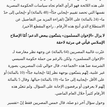
على هذه اللائحة فهو الرأي العام تجاه سياسات الحكومة المصرية
نفسها التي تحصد تقييم «إيجابي جدّاً» (48 بالمائة) أو «إيجابي إلى حدّ
ما» (24 بالمائة) على الأقلّ (لقراءة المزيد من التفاصيل عن
الاستطلاع الذي أنتج هذه الأرقام ، راجع المقطع الأخير).
لا يزال «الإخوان المسلمون» يتمتّعون ببعض الدعم؛ أمّا الإصلاح
الإسلامي فيأتي في مرتبة لاحقة
عبّرت غالبية المصريين (64 بالمائة) عن وجهة نظر معارضة لـ
«الإخوان المسلمين». ولكن بالرغم من حملة حكومة السيسي
الشرسة ضدّ هذه «الجماعة»، قال حوالي ثلث المصريين، بصورة
غير علنية، إنّهم يتمتّعون بوجهة نظر إمّا «إيجابية جدّاً» (10 بالمائة) أو
على الأقل «إيجابية إلى حدّ ما» (19 بالمائة) حيالها. وقال 5 بالمائة
إنّهم لا يعرفون أو يرفضون الإجابة على السؤال. ولم تتغيّر هذه
الأرقام كثيراً خلال العام الماضي.
وحول سؤال آخر ذو صلة، قال خمس المصريين فقط إنّ «تفسير