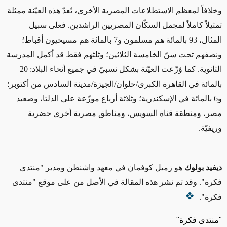
وخلافاً لمعظم الاستطلاعات المصرية الأخرى، تُعدّ هذه العيّنة ممثلة
تمثيلاً كاملاً لمجمل السكّان المصريين الراشدين. فعلى سبيل
المثال، 93 بالمائة هم مسلمون و7 بالمائة هم مسيحيون أقباط؛
ونصفهم تحت سنّ الخامسة الثلاثين؛ وثلثهم فقط قد أكمل المدرسة
الثانوية. كما وُزّعت العيّنة بشكل نسبيّ في جميع أنحاء البلاد: 20
بالمائة في القاهرة الكبرى/حلوان/الجيزة/مدينة السادس من أكتوبر؛
و6 بالمائة في الإسكندرية؛ وثلاثة أرباع موزّعة على الدلتا، وصعيد
مصر، ومنطقة قناة السويس، ومناطق مصرية أخرى حضرية
وريفيّة.
ديفيد بولوك
هو زميل كوفمان في معهد واشنطن ومدير "منتدى
فكرة". وقد تم نشر هذه المقالة في الأصل من على موقع "منتدى
فكرة".
"منتدى فكرة"