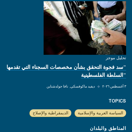
تحليل موجز
"سد فجوة التحقق بشأن مخصصات السجناء التي تقدمها
"السلطة الفلسطينية
٣ أغسطس ٢٠٢٦
◆
ديفيد ماكوفسكي
نافا جولدشتاين
TOPICS
السياسة العربية والإسلامية
الديمقراطية والإصلاح
المناطق والبلدان