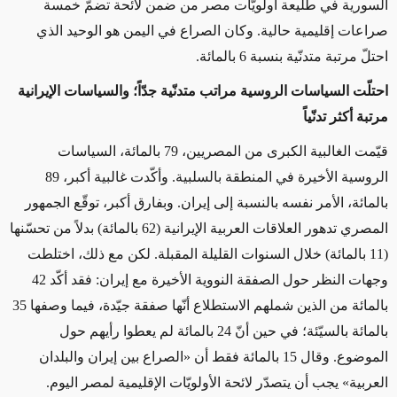
السورية في طليعة أولويّات مصر من ضمن لائحة تضمّ خمسة
صراعات إقليمية حالية. وكان الصراع في اليمن هو الوحيد الذي
احتلّ مرتبة متدنّية بنسبة 6 بالمائة.
احتلّت السياسات الروسية مراتب متدنّية جدّاً؛ والسياسات الإيرانية
مرتبة أكثر تدنّياً
قيّمت الغالبية الكبرى من المصريين، 79 بالمائة، السياسات
الروسية الأخيرة في المنطقة بالسلبية. وأكّدت غالبية أكبر، 89
بالمائة، الأمر نفسه بالنسبة إلى إيران. وبفارق أكبر، توقّع الجمهور
المصري تدهور العلاقات العربية الإيرانية (62 بالمائة) بدلاً من تحسّنها
(11 بالمائة) خلال السنوات القليلة المقبلة. لكن مع ذلك، اختلطت
وجهات النظر حول الصفقة النووية الأخيرة مع إيران: فقد أكّد 42
بالمائة من الذين شملهم الاستطلاع أنّها صفقة جيّدة، فيما وصفها 35
بالمائة بالسيّئة؛ في حين أنّ 24 بالمائة لم يعطوا رأيهم حول
الموضوع. وقال 15 بالمائة فقط أن «الصراع بين إيران والبلدان
العربية» يجب أن يتصدّر لائحة الأولويّات الإقليمية لمصر اليوم.