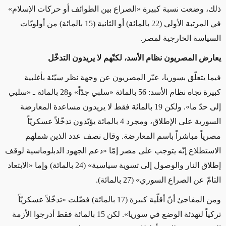
ذلك، وضعت نسبة كبيرة «الصراع بين الطوائف أو حركات الإسلام»
في المرتبة الأولى (22 بالمائة) أو الثانية (15 بالمائة) من أولويّات
السياسة الخارجية لمصر.
يعارض المصريون نظام الأسد، لكنّهم لا يريدون التدخّل
فيما يتعلّق بسوريا، عبّر المصريون عن وجهة نظر سيّئة بأغلبية
كبيرة تجاه نظام الأسد: 56 بالمائة «سلبي جدّاً» و28 بالمائة ـ «سلبي
إلى حدّ ما». ولكن 19 بالمائة فقط لا يريدون مساعدة المعارضة
السورية على الإطلاق، ومجرد 4 بالمائة يؤيّدون تدخّلاً عسكريّاً
مصرياً مباشراً باسم المعارضة. وقال نصف عدد الذين شملهم
الاستطلاع إنّه يتوجب على مصر إمّا «دعم الجهود الدبلوماسية لوقف
إطلاق النار والوصول إلى تسوية سياسية» (24 بالمائة) وإما «الابتعاد
التامّ عن الصراع السوري» (27 بالمائة).
ومن المفاجئ أنّ أقلّية كبيرة (17 بالمائة) فضّلت «تدخّلاً عسكريّاً
تركياً لتهدئة الوضع في سوريا». لكن 15 بالمائة فقط أدرجوا الأزمة