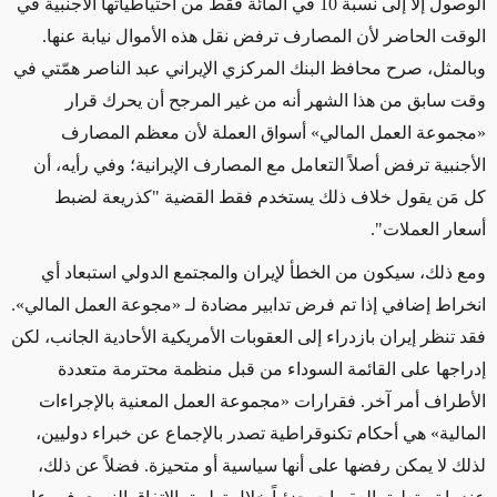
الوصول إلا إلى نسبة 10 في المائة فقط من احتياطياتها الأجنبية في
الوقت الحاضر لأن المصارف ترفض نقل هذه الأموال نيابة عنها.
وبالمثل، صرح محافظ البنك المركزي الإيراني عبد الناصر همّتي في
وقت سابق من هذا الشهر أنه من غير المرجح أن يحرك قرار
«مجموعة العمل المالي» أسواق العملة لأن معظم المصارف
الأجنبية ترفض أصلاً التعامل مع المصارف الإيرانية؛ وفي رأيه، أن
كل مَن يقول خلاف ذلك يستخدم فقط القضية "كذريعة لضبط
أسعار العملات".
ومع ذلك، سيكون من الخطأ لإيران والمجتمع الدولي استبعاد أي
انخراط إضافي إذا تم فرض تدابير مضادة لـ «مجوعة العمل المالي».
فقد تنظر إيران بازدراء إلى العقوبات الأمريكية الأحادية الجانب، لكن
إدراجها على القائمة السوداء من قبل منظمة محترمة متعددة
الأطراف أمر آخر. فقرارات «مجموعة العمل المعنية بالإجراءات
المالية» هي أحكام تكنوقراطية تصدر بالإجماع عن خبراء دوليين،
لذلك لا يمكن رفضها على أنها سياسية أو متحيزة. فضلاً عن ذلك،