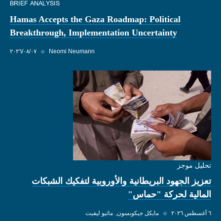
BRIEF ANALYSIS
Hamas Accepts the Gaza Roadmap: Political
Breakthrough, Implementation Uncertainty
Neomi Neumann
◆
٠٧‏/٠٨‏/٢٠٢٦
تحليل موجز
تعزيز الجهود البريطانية والأوروبية لتفكيك الشبكات
المالية لحركة "حماس"
٦ أغسطس ٢٠٢٦
◆
مايكل جيكوبسون
ماثيو ليفيت