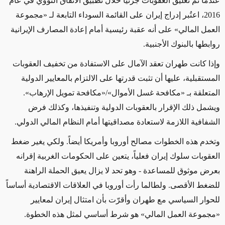
عندما تم تعليق العقوبات جزئياً خلال تطبيق الاتفاق النووي في عام
2016، اعتُبر إدراج إيران على القائمة السوداء التابعة لـ «مجموعة
العمل المالي» على أنه عقبة رئيسية أمام إعادة المصارف الإيرانية
روابطها بالبنوك الأجنبية.
وإذا كانت طهران تعقد الآمال على الاستفادة من تخفيف العقوبات
المستقبلية، عليها أن تثبت قدرتها على الالتزام بالمعايير الدولية
المتعلقة بـ «مكافحة غسل الأموال»/«مكافحة تمويل الإرهاب».
ويشمل ذلك الإقرار بالعقوبات الدولية وتنفيذها، وكذلك فرض
الشفافية اللازمة لاستعادة مصداقيتها أمام النظام المالي الدولي.
وتخدم هذه الخطوات مصالح أوروبا وأمريكا أيضاً. ولكي يغير ضغط
العقوبات سلوك إيران فعلياً، يتعين على الحكومات الغربية إقرانه
بعرض موثوق للمساعدة - وهو تحد لا يزال يعيق الحملة الراهنة
للضغط الأقصى. ولطالما رأت أوروبا في العلاقات الاقتصادية أساساً
للحوار السياسي مع طهران وأقرّت بأن امتثال إيران لمعايير
«مجموعة العمل المالي» هو شرط أساسي لمثل هذه الخطوة.