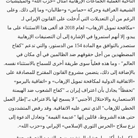
الناحية العملية الجماعات الإرهابية أمثال «حزب الله» والميليشيات
الشيعية العراقية وحركة «حماس» و«طالبان» وما إلى ذلك. وعلى
الرغم من أن التعديلات التي أُدخلت على القانون الإيراني لـ
«مكافحة تمويل الإرهاب» لعام 2018 قد ألغى هذا الاسثتناء على ما
يبدو، إلا أنهم استمروا في الإشارة إلى أن التصنيفات الإرهابية
ستصدر بالتوافق مع المادة 154 من الدستور، والتي تدعم "كفاح
المضطهدين من أجل حقوقهم ضد الظالمين في أي مكان في
العالم" - وما هذه فعلياً سوى طريقة أخرى للسماح بالاستثناء نفسه.
بالإضافة إلى ذلك، يتضمن مشروع القانون المقترح للمصادقة على
«الاتفاقية الدولية لمكافحة تمويل الإرهاب» و «اتفاقية باليرمو»
"تحفظاً" يجادل بأن اعتراف إيران بـ "كفاح الشعوب ضد الهيمنة
الاستعمارية والاحتلال الأجنبي" لا يسمح لها بالاعتراف بـ"إطار العمل
الخطي للإرهاب" الذي تنص عليه الاتفاقية. وقد رفض المتشددون
حتى هذه الشروط، قائلين إنها "عديمة القيمة" وتعادل الدعوة إلى
نزع سلاح «الحرس الثوري الإسلامي» الإيراني و«حزب الله».
ولكن لعل أكثر ما يخشاه المتشددون هو التهديد الذي قد يحدق