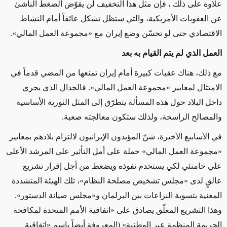
علاوة على ذلك ، فإن مثل هذا التخفيف لن يقوّض الضغط الناشئ
عن العقوبات الأمريكية، والتي ستظل تشكل عائقاً أمام النشاط
الاقتصادي حتى لو تحسّن وضع إيران مع «مجموعة العمل المالي».
العمل الذي لم يتم القيام به بعد
مع ذلك، هناك عقبات كبيرة أمام إيران تمنعها من المضي قدماً في
الامتثال لمعايير «مجموعة العمل المالي». فالجدال الذي يجري
داخل البلاد حول هذه المسألة يتطرّق إلى المثل الثورية الأساسية
والمصالح الراسخة، ولذلك ستكون معالجته صعبة.
في الأسابيع الأخيرة، شنّ المؤيدون الإيرانيون لالتزام بلادهم بمعايير
«مجموعة العمل المالي» حملة على أمل التأثير على المرشد الأعلى
علي خامنئي لكي يستخدم نفوذه ويضغط من أجل إقرار تشريع
عالقٍ لدى «مجلس تشخيص مصلحة النظام»، تلك الهيئة المتشددة
المعنية بتسوية النزاعات بين البرلمان و«مجلس صيانة الدستور».
وهذا التشريع المعلّق يصادق على «اتفاقية الأمم المتحدة لمكافحة
الجريمة المنظمة عبر الوطنية» (المعروفة أيضاً باسم «اتفاقية