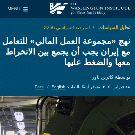
Skip to main content
MENU
معهد واشنطن لسياسات الشرق الأدنى
le Main Menu
تحليل السياسات
المرصد السياسي 3266
نهج «مجموعة العمل المالي» للتعامل
مع إيران يجب أن يجمع بين الانخراط
معها والضغط عليها
كاثرين باور
بواسطة
١٨ فبراير ٢٠٢٠
متوفر أيضًا باللغات:
English
Farsi