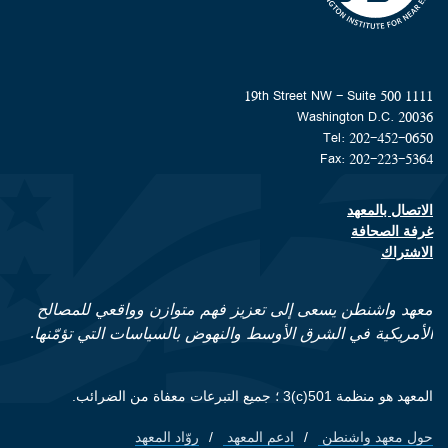
1111 19th Street NW - Suite 500
Washington D.C. 20036
Tel: 202-452-0650
Fax: 202-223-5364
الاتصال بالمعهد
Footer contact links
غرفة الصحافة
الاشتراك
معهد واشنطن يسعى إلى تعزيز فهم متوازن وواقعي للمصالح
الأمريكية في الشرق الأوسط والنهوض بالسياسات التي تؤمّنها.
المعهد هو منظمة 501(c)3 ؛ جميع التبرعات معفاة من الضرائب.
حول معهد واشنطن
ادعم المعهد
روّاد المعهد
Footer quick links