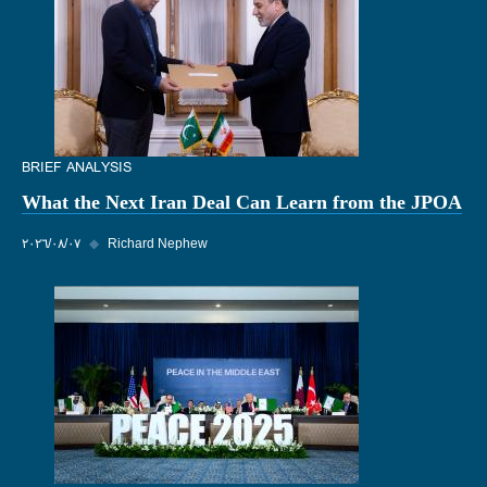
BRIEF ANALYSIS
What the Next Iran Deal Can Learn from the JPOA
Richard Nephew
◆
٠٧‏/٠٨‏/٢٠٢٦