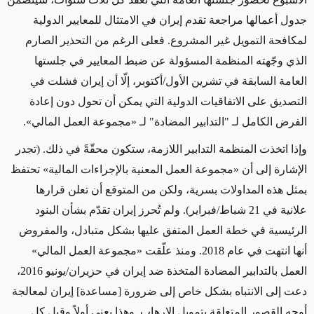
جدول أعمالها مراجعة تقدم إيران في الامتثال للمعايير الدولية
لمكافحة التمويل غير المشروع. فعلى الرغم من التحذير الصارم
الذي وجّهته المنظمة المسؤولة عن ضبط المعايير في جلستها
العامة السابقة في تشرين الأول/أكتوبر، إلّا أن إيران فشلت في
التصديق على الاتفاقيات الدولية التي يمكن أن تحول دون إعادة
الفرض الكامل لـ "التدابير المضادة" لـ «مجموعة العمل المالي».
وإذا اتخذت المنظمة التدابير اللازمة، ستكون محقّةً في ذلك. (تجدر
الإشارة إلى أن «مجموعة العمل المعنية بالإجراءات المالية» تحتفظ
بمثل هذه المداولات بسرية، ولكن من المتوقع أن تعلن قرارها
علانية في 21 شباط/فبراير). ولم تُحرز إيران تقدّم بشأن البنود
الرئيسية في خطة العمل المتفق عليها بشكل متبادل، والمفروض
أنها انتهت في عام 2018. ومنذ علّقت «مجموعة العمل المالي»
العمل بالتدابير المضادة المتخذة ضد إيران في حزيران/يونيو 2016،
دعت إلى الانتباه بشكل خاص إلى ضرورة [مساعدة] إيران لمعالجة
أوجه القصور المتعلقة بتمويل الإرهاب. وهذا يعني أولاً وقبل كل