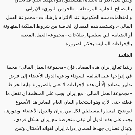
بالمصالح التجارية المرتبطة بـ «الحرس الثوري» الإيراني
والمنظمات شبه الحكومية عند الالتزام بإرشادات «مجموعة العمل
المالي». وتستفيد هذه المصالح الخاصة من شروط الملكية المتهاونة
أو الضبابية التي ستلغيها إصلاحات «مجموعة العمل المعنية
بالإجراءات المالية» بحكم الضرورة.
الخاتمة
ريثما تعالج إيران هذه القضايا، فإن «مجموعة العمل المالي» محقةٌ
في إدراجها على القائمة السوداء ودعوة الدول الأعضاء إلى فرض
تدابير مضادة. إلّا أن هذه الإجراءات لا تعني بالضرورة نهاية انخراط
«مجموعة العمل المالي» مع إيران. يجب على المنظمة أن تفعل ما
فعلته حتى الآن، وهو استخدام البيان العام الصادر هذا الأسبوع
لتوضيح المسار المستقبلي لكل من إيران والدول الأعضاء. وبدورها،
يجب على هذه الدول أن تبقى منخرطة مع إيران بشكل فردي،
وتبذل قصارى جهدها لضمان إدراك إيران لفوائد الامتثال وثمن