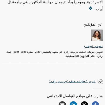
الإسرائيلية. ومؤخراً بدأت نيومان دراسة الدكتوراه في جامعة تل
أبيب.
عن المؤلفين
نعومي نيومان
نعومي نيومان عملت كزميلة زائرة في معهد واشنطن خلال الفترة 2023–2025، حيث
ركزت على الشؤون الفلسطينية.
عرض / طباعة ملف "پي. دي. إف."
شارك على مواقع التواصل الاجتماعي