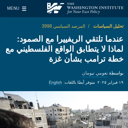
Skip to main content
MENU
معهد واشنطن لسياسات الشرق الأدنى
le Main Menu
تحليل السياسات
المرصد السياسي 3998
عندما تلتقي الريفييرا مع الصمود:
لماذا لا يتطابق الواقع الفلسطيني مع
خطة ترامب بشأن غزة
نعومي نيومان
بواسطة
١٩ فبراير ٢٠٢٥
متوفر أيضًا باللغات:
English