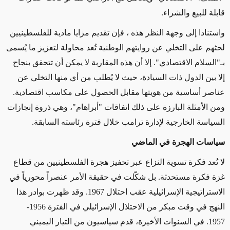
قابلة للبيع والشراء
.
واستنادا إلى وجهة النظر هذه ، فإن تقديم مزايا مادية للفلسطينيين
لحثهم على التخلي عن روايتهم الوطنية تُعد محاولة لتعزيز ما يُسمى
بـ"السلام الاقتصادي
"
. إلا أن هذه المقاربة لا يمكن أن تتحقق بنجاح
إلا بين الدول ذات السيادة، حيث لا يُطلب من أي منها التخلي عن
عناصر أساسية من هويتها مقابل الحصول على مكاسب اقتصادية.
ومن الأمثلة البارزة على ذلك اتفاقات "أبراهام"، وهي ذروة إنجازات
السياسة الخارجية لإدارة ترامب خلال فترة رئاسته السابقة
.
سياسات الهجرة في الماضي
لا تُعد فكرة تسوية النزاع عبر تحفيز هجرة الفلسطينيين من قطاع
غزة فكرة مستحدثة
.
بل شكّلت في حقيقة الأمر عنصراً محورياً في
الاستراتيجية الإسرائيلية عقب احتلال 1967. وقد ظهرت بوادر هذا
النهج في وقت مبكر من الاحتلال الإسرائيلي في الفترة 1956-
1957. في السنوات الأخيرة، قدم سياسيون من التيار اليميني