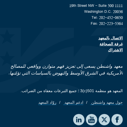
1111 19th Street NW - Suite 500
Washington D.C. 20036
Tel: 202-452-0650
Fax: 202-223-5364
الاتصال بالمعهد
Footer contact links
غرفة الصحافة
الاشتراك
معهد واشنطن يسعى إلى تعزيز فهم متوازن وواقعي للمصالح
الأمريكية في الشرق الأوسط والنهوض بالسياسات التي تؤمّنها.
المعهد هو منظمة 501(c)3 ؛ جميع التبرعات معفاة من الضرائب.
حول معهد واشنطن
ادعم المعهد
روّاد المعهد
Footer quick links
Social media
The Washington Institute on LinkedIn
The Washington Institute on YouTube
The Washington Institute on Facebook
The Washington Institute on X