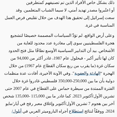
ذلك بشكل خاص الأفراد الذين تم تصنيفهم كمتطرفين
أو اعتُبروا مصدر تهديد أمني، لا سيما الشباب المتعلمين
.
وقد
سعت إسرائيل إلى تحقيق هذا الهدف من خلال تقليص فرص العمل
المناسبة في غزة
.
وعلى أرض الواقع، لم تؤدِّ السياسات المصممة خصيصًا لتشجيع
هجرة الفلسطينيين سوى إلى مغادرة عدد محدود للغاية من
الأشخاص
.
بيد أن التدابير السياسية الأوسع نطاقًا مثل فتح الحدود
كان لها تأثير أكبر - فبحلول عام 1987، غادر أكثر من 94,000 من
سكان غزة (ما يقرب من ربع سكان القطاع عام 1967) من خلال
الهجرة
“
الهادئة والعفوية
". وفي الآونة الأخيرة، أفادت عدة منظمات
دولية بأن ما بين 250,000-350,000 فلسطيني غادروا غزة خلال
الفترة الممتدة من سيطرة حماس على القطاع في عام 2007 حتى
تشرين الأول/أكتوبر 2023
.
كما غادر ما بين
115,000
-135,000 شخص
آخر بين هجوم 7 تشرين الأول/أكتوبر وإغلاق معبر رفح في أيار/مايو
2024. ووفقًاً
لنتائج
استطلاع
أجراه الباروميتر العربي في
أيلول/