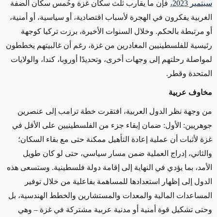
سبتمبر 2023،
فإن ما يقارب ثلث سكان غزة وخُمس سكان الضفة
الغربية يفكرون في الهجرة لأسباب اقتصادية، أو سياسية، أو أمنية،
أو مرتبطة بالحكم. وخلال السنوات الأخيرة، برزت تركيا كوجهة
رئيسية للفلسطينيين المغادرين من غزة، رغم أن غالبيتهم يخططون
لمواصلة رحلتهم إلى وجهات أخرى، وتحديدًا أوروبا، كندا، والولايات
المتحدة وقطر.
مخاوف عربية
من وجهة نظر الدول العربية، افتقرت خطة ترامب إلى عنصرين
جوهريين
:
الأول: ضمان إبقاء جزء من الفلسطينيين على الأقل في
غزة لأثبات أن عملية إعادة التأهيل ممكنة حتى مع بقاء السكان؛
والثاني، إدراج العملية ضمن مسار سياسي، حتى لو كان طويل
الأمد، بما يؤدي في النهاية إلى إقامة دولة فلسطينية. وستسعى هذه
الدول إلى إظهار استعدادها للمساهمة بفاعلية من خلال توفير
المساعدات المالية والمعدات والمستشارين والخطط الهندسية، بل
وحتى تشكيل قوة أمنية أو مدنية عربية مشتركة في غزة – وهي