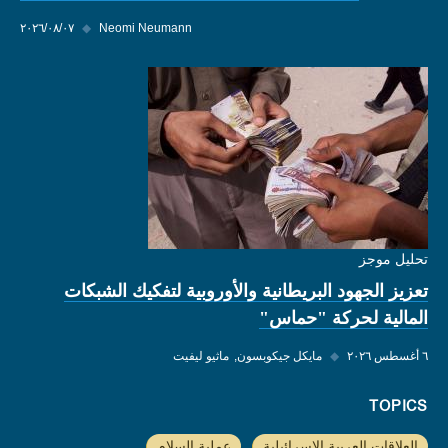
Neomi Neumann
◆
٠٧‏/٠٨‏/٢٠٢٦
تحليل موجز
تعزيز الجهود البريطانية والأوروبية لتفكيك الشبكات
المالية لحركة "حماس"
٦ أغسطس ٢٠٢٦
◆
مايكل جيكوبسون
ماثيو ليفيت
TOPICS
العلاقات العربية الإسرائيلية
عملية السلام