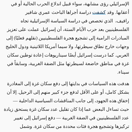
الإسرائيلي رؤى مشابهة، سواء قبيل اندلاع الحرب الحالية أو في
أعقابها. وقد
كشفت
دراسة أجراها الباحث عمري شافير
رافيف،
الذي تخصص في دراسة السياسة الإسرائيلية تجاه
الفلسطينيين بعد حرب الأيام الستة، أن إسرائيل عملت على تعزيز
المبادرات الرامية إلى تشجيع هجرة الفلسطينيين (نقلهم فعليًا) إلى
وجهات خارج نطاق سيطرتها، ولا سيما أمريكا اللاتينية ودول الخليج
العربي. كما درست إسرائيل أيضًا سيناريوهات إعادة توطين سكان
غزة في مناطق خاضعة لسيطرتها مثل الضفة الغربية، وسابقاً في
سيناء
.
هدفت هذه السياسات في بدايتها إلى دفع سكان غزة إلى المغادرة
بشكل كامل، أو على الأقل لدفع جزء كبير منهم إلى الرحيل. إلا أن
إخفاق هذه الجهود، إلى جانب المناقشات السياسية الداخلية —
حيث تساءل البعض عما إذا كان تقليل عدد سكان غزة يستحق زيادة
عدد الفلسطينيين في الضفة الغربية — دفع إسرائيل إلى تغيير
تركيزها وتشجيع هجرة فئات محددة من سكان غزة. وشمل