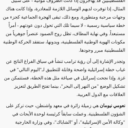
الفلسطينيين قد يهاجرون إذا كانت الظروف مواتية - على سبيل
المثال، إذا توفرت لديهم الوسائل اللازمة للمغادرة، وإذا كانت هناك
وجهات مرحبة ومتطورة
.
ومع ذلك، تبقى الهجرة الجماعية كجزء من
خطة سياسية رسمية - لا سيما تلك التي تحول دون عودتهم - أمراً
مستبعداً. وفي نهاية المطاف، تظل روح الصمود عنصراً جوهرياً من
مكونات الهوية الوطنية الفلسطينية، وبدونها، ستفقد الحركة الوطنية
الفلسطينية مبرر وجودها
.
وتجدر الإشارة إلى أن رؤية ترامب تنشأ في سياق الفراغ الناتج عن
غياب خطة إسرائيلية واضحة وقابلة للتطبيق لـ"اليوم التالي" في
غزة. وإذا نجحت إسرائيل في صياغة مثل هذه الخطة، فستتمكن من
تشكيل الوضع "من النهر إلى البحر"، بينما تفتح الطريق لتعزيز
العلاقات مع الدول العربية
.
نعومي نيومان
هي زميلة زائرة في معهد واشنطن، حيث تركز على
الشؤون الفلسطينية. وعملت سابقاً كرئيسة لوحدة الأبحاث في
"وكالة الأمن الإسرائيلية"، أو "الشاباك"، وفي وزارة الخارجية