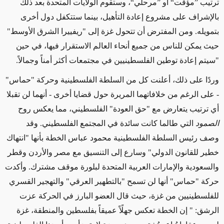
ترتيب ”مؤقت“ أو ”مرحلي“، وستقوم الولايات المتحدة بعد ذلك
بالإشراف على مشروع إعادة التأهيل، بينما ستتكفل دول أخرى
بتمويله. ومن المفترض أن تتحول غزة إلى "ريفييرا الشرق الأوسط"
حيث يمكن للناس من جميع أنحاء العالم الاستقرار فيها، في حين
"سيتم إعادة توطين الفلسطينيين في مجتمعات أكثر أمناً وجمالاً
.
وردًا على ذلك، أعلنت كل من السلطة الفلسطينية وحركة "حماس"
- على الرغم من خلافاتهما المريرة حول قضايا أخرى - أنهما لن تقبلا
أي ترتيب يتعارض مع "حق العودة" الفلسطيني، مما يعكس روح
الصمود
التي طالما كانت سائدة في المجتمع الفلسطيني. وقد
وصف رئيس السلطة الفلسطينية محمود عباس الخطة بأنها "انتهاك
خطير للقانون الدولي" وسارع إلى التنسيق مع مصر والأردن وقطر
والسعودية والإمارات العربية المتحدة لبلورة موقف مشترك. وأكدت
حركة "حماس" أنها لن تسمح "بالتطهير العرقي" والتهجير القسري
للفلسطينيين من غزة، حيث قال العضو البارز في الحركة عزت
الرشق: " إن الخطة تعكس جهلًاً عميقاً بفلسطين والمنطقة، غزة