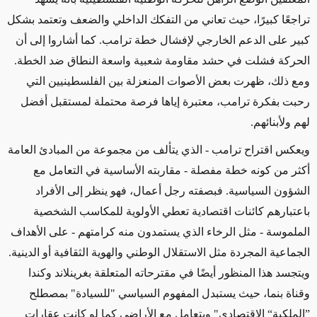
تراجعًا كبيرًا، حيث تعاني من التفكك الداخلي والضعف وتعتمد بشكل
كبير على الدعم الخارجي لإفشال خطة ترامب. كما أشاروا إلى أن
الحركة فشلت في حشد مقاومة شعبية واسعة النطاق ضد الخطة.
ومع ذلك، ظهرت بعض الأصوات المنعزلة بين الفلسطينيين التي
رحبت بفكرة ترامب، معتبرة إياها فرصة محتملة لمستقبل أفضل
لهم ولأبنائهم
.
ويعكس اقتراح ترامب - الذي يتألف من مجموعة من المبادئ العامة
أكثر من كونه خطة مفصلة - مقاربته الأساسية في التعامل مع
الشؤون السياسية. فبصفته رجل أعمال، فهو ينظر إلى الأفراد
باعتبارهم كائنات اقتصادية تعطي الأولوية للمكاسب الشخصية
الملموسة - مثل الرخاء الذي يستمدون منه كرامتهم - على الأهداف
الجماعية المجردة مثل الاستقلال الوطني والهوية الثقافية أو الدينية.
ويتجسد هذا المنظور أيضًا في مقترحاته المتعلقة بغرينلاند وكندا
وقناة بنما، حيث يستبدل المفهوم السياسي "للسيادة" بمصطلح
”الملكية“ الاقتصادي" ويتعامل مع الأراضي كما لو كانت عقارات