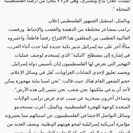
ليست عقارا يُباع ويُشترى، وهي جزء لا يتجزأ من أرضنا الفلسطينية
المحتلة
".
وبالمثل، استقبل الجمهور الفلسطيني إعلان
ترامب بمشاعر مختلطة من الدهشة والغضب والإحباط. ورفضت
الغالبية العظمى من المعلقين هذا الاقتراح رفضاً قاطعاً، واعتبروه
مثالًا آخر على نية إسرائيل تدبير نكبة جديدة كما حدث أثناء الحرب،
في إشارة إلى مصطلح "النكبة" الذي يُستخدم لوصف عمليات
التهجير التي تعرض لها الفلسطينيون إبان تأسيس دولة إسرائيل.
ويجسد تعليق لإحدى الشابات الغزاويات، نُقل في وسائل الإعلام،
حجم الشعور العام هناك حيث قالت: "نحن لسنا بناية مهجورة يمكن
لأحد أن يدعي ملكيتها. نحن شعب. نحن ننتمي إلى هذه الأرض".
وتساءل آخرون بسخرية عن سبب عدم عرض ترامب الولايات
المتحدة كوجهة للهجرة الفلسطينية. وبالمثل، أعرب مستخدمو
وسائل التواصل الاجتماعي الفلسطينيون عن استيائهم مما يعتبرونه
مؤامرة أمريكية إسرائيلية لمحو هويتهم الوطنية. ويصف العديد من
المعلقين الوضع الراهن للحركة الوطنية الفلسطينية بأنه يشهد