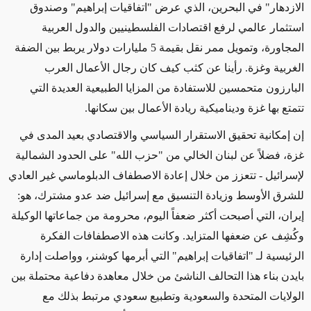
الازدهار" في البحرين، الذي عرض "اتفاقيات إبراهيم" وصندوق
استثمار عالمي لرفع اقتصادات الفلسطينيين والدول العربية
المجاورة، وتمويل ممر نقل بقيمة 5 مليارات دولار يربط بين الضفة
الغربية وغزة. رأينا عن كثب كيف كان رجال الأعمال العرب
البارزون متحمسين للاستفادة من المزايا الطبيعية العديدة
التي
تتمتع بها
غزة وديناميكية ريادة الأعمال بين سكانها.
إن
إمكانية
تحقيق الاستقرار السياسي والاقتصادي
بعيد المدى
في
غزة،
فضلاً عن
لبنان الخالي من "حزب الله" على الحدود الشمالية
لإسرائيل - تتعزز من خلال إعادة الاصطفاف الدبلوماسي غير العادي
للشرق الأوسط وزيادة التنسيق مع إسرائيل ضد عدو مشترك، هو:
إيران، التي أصبحت
أكثر ضعفاً
اليوم، محرومة من جماعاتها الوكيلة
وكُشِف عن ضعفها المتزايد. وكانت هذه الاصطفافات الفكرة
الرئيسية لـ "اتفاقيات إبراهيم"
التي أبرمها كوشنر
،
وواصلت
إدارة
بايدن بناء هذا التحالف الناشئ من خلال
معاهدة دفاعية محتملة بين
الولايات المتحدة والسعودية
وتطبيع سعودي مرتبط بذلك مع