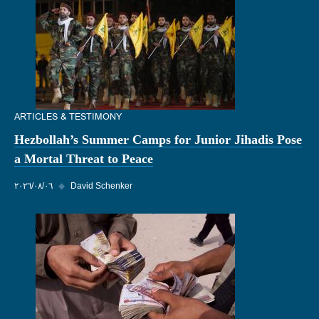
ARTICLES & TESTIMONY
Hezbollah’s Summer Camps for Junior Jihadis Pose
a Mortal Threat to Peace
David Schenker
◆
٠٦‏/٠٨‏/٢٠٢٦