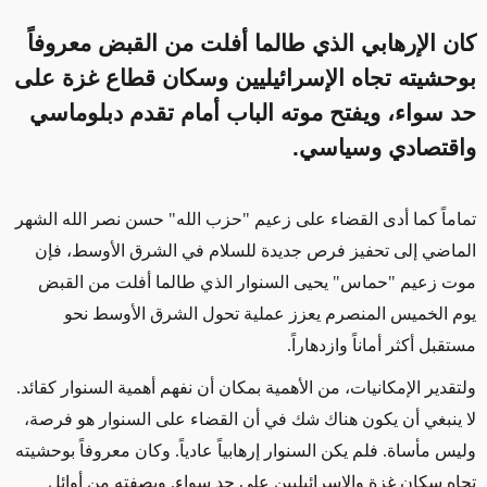
كان الإرهابي الذي طالما أفلت من القبض معروفاً
بوحشيته تجاه الإسرائيليين وسكان قطاع غزة على
حد سواء، ويفتح موته الباب أمام تقدم دبلوماسي
واقتصادي وسياسي.
تماماً كما أدى القضاء على زعيم
"حزب الله"
حسن نصر الله الشهر
الماضي إلى تحفيز فرص جديدة للسلام في الشرق الأوسط، فإن
موت زعيم "حماس" يحيى السنوار الذي طالما أفلت من القبض
يوم الخميس المنصرم يعزز عملية تحول الشرق الأوسط نحو
مستقبل أكثر أماناً وازدهاراً.
ولتقدير الإمكانيات، من الأهمية بمكان أن نفهم
أهمية السنوار كقائد.
لا ينبغي أن يكون هناك شك في أن القضاء على السنوار هو فرصة،
وليس مأساة. فلم يكن السنوار إرهابياً عادياً. وكان معروفاً بوحشيته
تجاه
سكان غزة
والإسرائيليين على حد سواء. وبصفته من أوائل