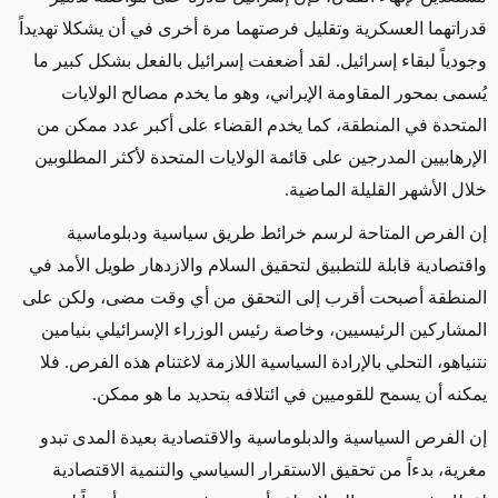
قدراتهما العسكرية وتقليل فرصتهما مرة أخرى في أن يشكلا تهديداً
وجودياً لبقاء إسرائيل. لقد أضعفت إسرائيل بالفعل بشكل كبير ما
يُسمى بمحور المقاومة الإيراني، وهو ما يخدم مصالح الولايات
المتحدة في المنطقة، كما يخدم القضاء على
أكبر عدد ممكن
من
الإرهابيين المدرجين على قائمة الولايات المتحدة
لأكثر المطلوبين
خلال الأشهر القليلة الماضية.
إن الفرص المتاحة لرسم خرائط
طريق
سياسية ودبلوماسية
واقتصادية قابلة
للتطبيق
لتحقيق السلام والازدهار طويل الأمد في
المنطقة أصبحت أقرب إلى التحقق من أي وقت مضى، ولكن على
المشاركين الرئيسيين، وخاصة رئيس الوزراء الإسرائيلي بنيامين
نتنياهو، التحلي بالإرادة السياسية
اللازمة لاغتنام
هذه الفرص. فلا
يمكنه أن يسمح للقوميين في ائتلافه بتحديد ما هو ممكن.
إن الفرص السياسية والدبلوماسية والاقتصادية بعيدة المدى تبدو
مغرية، بدءاً من تحقيق الاستقرار السياسي والتنمية الاقتصادية