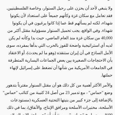
ولا ينبغي لأحد أن
يحزن على
رحيل السنوار، وخاصة الفلسطينيين.
فقد تعامل مع سكان غزة وكأنهم جميعاً على استعداد لأن يكونوا
شهداء،
لكنه لم
يسألهم
قط
عما إذا كانوا يرغبون في
أن يكونوا
شهداء
. وفي الواقع، يجب تحميل السنوار مسؤولية مقتل أكثر من
40,000
من سكان
غزة منذ العام الماضي، حيث بدا وكأنه لم يكن
لديه أي استراتيجية واضحة للفوز بالحرب التي بدأها بمفرده، سوى
الأمل الساذج في أن إيران ستنقذه (وهو ما لم يحدث)، أو الاعتقاد
بأن الاحتجاجات الصغيرة بين بعض الجماعات اليسارية
المتطرفة
في الجامعات الأمريكية
من شأنها أن
تضغط على إسرائيل لإنهاء
حملتها.
والأمر الأكثر أهمية
من كل ذلك هو أن مقتل السنوار مقترناً بتدهور
وضع "حماس" - مع تدمير 23 من أصل 24 كتيبة من كتائب "حماس"
بالإضافة إلى جزء كبير من بنيتها التحتية العسكرية (مستودعات
الأسلحة، مختبرات الأسلحة ومرافق الإنتاج، والأنفاق)، بما في ذلك
90% من صواريخ "حماس" -
من شأنه أن
يُحيي
احتمالات
السلام