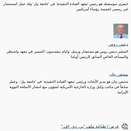
جيفري سونينفيلد هو رئيس "معهد القيادة التنفيذية" في "جامعة ييل" وقد عمل كمستشار
غير رسمي لخمسة رؤساء أمريكيين
دينس روس
السفير دينس روس هو مستشار وزميل "وليام ديفيدسون" المتميز في معهد واشنطن
والمساعد الخاص السابق للرئيس أوباما.
ستيفن تيان
ستيفن تيان هو مدير الأبحاث ورئيس "معهد القيادة التنفيذية" في "جامعة ييل". وعمل
سابقاً في مكتب وكيل وزارة الخارجية الأمريكية لشؤون منع انتشار الأسلحة النووية
الإيرانية.
عرض / طباعة ملف "پي. دي. إف."