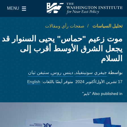
Skip to main content
MENU
معهد واشنطن لسياسات الشرق الأدنى
le Main Menu
تحليل السياسات
صفحات رأي ومقالات
موت زعيم "حماس" يحيى السنوار قد
يجعل الشرق الأوسط أقرب إلى
السلام
جيفري سونينفيلد
دينس روس
ستيفن تيان
بواسطة
,
,
17 تشرين الأول/أكتوبر 2024
متوفر أيضًا باللغات:
English
Also published in
"تايم"