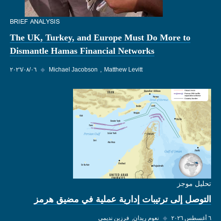
BRIEF ANALYSIS
The UK, Turkey, and Europe Must Do More to
Dismantle Hamas Financial Networks
Matthew Levitt
Michael Jacobson
◆
٠٦‏/٠٨‏/٢٠٢٦
تحليل موجز
التوصل إلى ترتيبات إدارية عملية في مضيق هرمز
٦ أغسطس ٢٠٢٦
◆
نعوم ريدان
فرزين نديمي