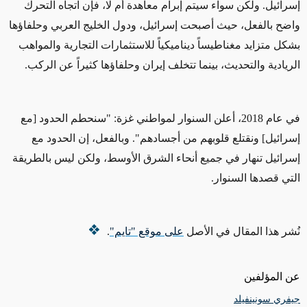
إسرائيل. ولكن سواء سيتم إبرام معاهدة أم لا، فإن اتجاه التحرك
واضح بالفعل، حيث أصبحت إسرائيل، ودول الخليج العربي وحلفاؤها
بشكل متزايد
مغناطيساً ديناميكياً للاستثمارات التجارية والمواهب
الريادية والتحديث، بينما تتخلف إيران وحلفاؤها
كثيراً عن الركب
.
في عام 2018، أعلن السنوار لمواطني غزة: "سنحطم الحدود [مع
إسرائيل] ونقتلع قلوبهم من أجسادهم". وبالفعل، إن الحدود مع
إسرائيل
تنهار
في جميع أنحاء الشرق الأوسط، ولكن ليس بالطريقة
التي
قصدها
السنوار.
نُشر هذا المقال في الأصل
على موقع "تايم"
.
عن المؤلفين
جيفري سونينفيلد