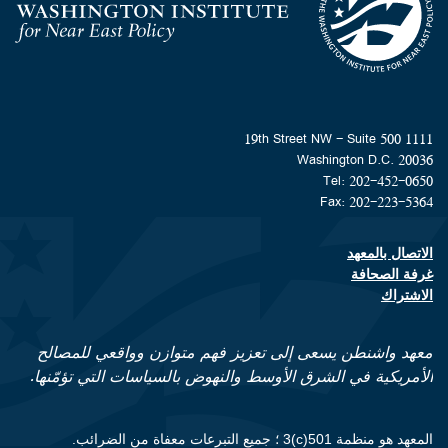
Homepage
1111 19th Street NW - Suite 500
Washington D.C. 20036
Tel: 202-452-0650
Fax: 202-223-5364
الاتصال بالمعهد
Footer contact links
غرفة الصحافة
الاشتراك
معهد واشنطن يسعى إلى تعزيز فهم متوازن وواقعي للمصالح
الأمريكية في الشرق الأوسط والنهوض بالسياسات التي تؤمّنها.
المعهد هو منظمة 501(c)3 ؛ جميع التبرعات معفاة من الضرائب.