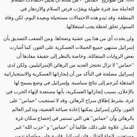
الخاملة منذ فترة طويلة
ويقرّب فرص السلام والازدهار في
المنطقة. وقد تبدو هذه
الاحتمالات
مستحيلة وبعيدة اليوم، لكن
وفاة
السنوار تخلق لحظة يجب استغلالها.
ولن يحدث أي من هذا بين عشية وضحاها. ومن الصعب التصديق بأن
إسرائيل ستنهي جميع الحملات العسكرية على الفور، كما
أشارت
بعض الروايات المتفائلة، وخاصة بالنظر إلى
حقيقة مفادها
أن
"حماس"
لا تزال تحتجز العديد من الرهائن الإسرائيليين. ولكن لدى
إسرائيل مصلحة في التأكد من أن إنجازاتها العسكرية والاستخباراتية
المذهلة تُترجم إلى نتائج سياسية.
وإسرائيل في وضع يسمح لها
بالإعلان، بسبب إنجازاتها العسكرية، بأنها مستعدة لإنهاء الحرب في
غزة، بشرط إطلاق سراح الرهائن. وقد لا تستجيب
"حماس"
على
الفور، ولكن إسرائيل يمكنها إعادة صياغة القضية، وتذكير العالم
بالرهائن وأن
"حماس"
هي التي تستمر في إخضاع
سكان غزة
للدمار. علاوة على ذلك، طالما أن
"حماس"
و "حزب الله" غير
مستعدين لإنهاء القتال،
فإن إسرائيل قادرة على
مواصلة تدمير