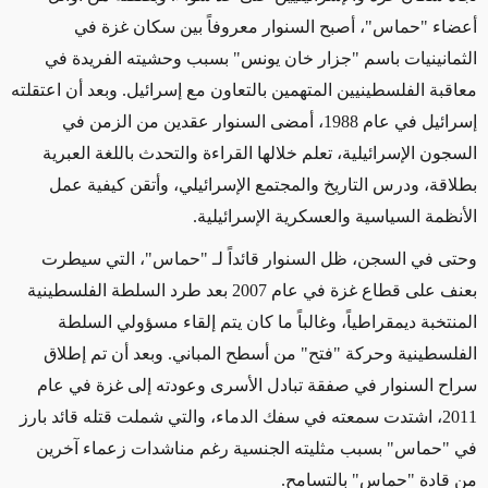
أعضاء "حماس"، أصبح السنوار معروفاً بين
سكان غزة
في
الثمانينيات باسم "جزار خان يونس" بسبب وحشيته الفريدة في
معاقبة الفلسطينيين المتهمين بالتعاون مع إسرائيل. وبعد أن اعتقلته
إسرائيل في عام 1988، أمضى السنوار عقدين من الزمن في
السجون الإسرائيلية، تعلم خلالها القراءة والتحدث باللغة العبرية
بطلاقة، ودرس التاريخ والمجتمع الإسرائيلي، وأتقن كيفية عمل
الأنظمة السياسية والعسكرية الإسرائيلية.
وحتى في السجن، ظل السنوار قائداً لـ "حماس"، التي سيطرت
بعنف على قطاع غزة في عام 2007 بعد طرد السلطة الفلسطينية
المنتخبة ديمقراطياً، وغالباً ما كان يتم إلقاء مسؤولي السلطة
الفلسطينية وحركة "فتح" من أسطح
المباني
. وبعد أن تم إطلاق
سراح السنوار في صفقة تبادل الأسرى وعودته إلى غزة في عام
2011،
اشتدت
سمعته
في سفك الدماء
، والتي شملت قتله قائد بارز
في "حماس" بسبب مثليته الجنسية رغم مناشدات زعماء آخرين
من قادة "حماس"
بالتسامح.