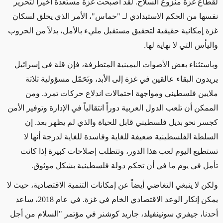
لقطاع غزة منزوع السلاح. لقد أصبحت غزة مستعدة أخيراً
لتحرير
نفسها
من الحكم الاستبدادي لـ
"حماس"
،
الأمر الذي
يخلق
لسكان
غزة إمكانية
حقيقية لتحقيق مستقبل
مليء
بالأمل، بدلاً من الحروب
واليأس التي لا نهاية لها.
وباستثناء بعض الأصوات اليمينية المتطرفة، فإن قلة في إسرائيل
يريدون البقاء عالقين في غزة إلى الأبد، وتَحَمّل مسؤولية ثلاثة
ملايين فلسطيني ومواجهة احتمالات اندلاع حركات تمرد.
ومن
الممكن
أن تلعب الدول العربية دوراً انتقالياً في الإدارة وتوفير الأمن
كجسر نحو بديل فلسطيني قابل للحياة
والذي لم يظهر بعد
. إن
السلطة الفلسطينية ضعيفة للغاية وفاسدة للغاية لدرجة أنها لا
تستطيع اليوم لعب هذا الدور، وتتطلب إصلاحات كبيرة إذا كانت
تأمل في يوم ما في أن تحكم دولة فلسطينية بشكل موثوق.
ولكن لا ينبغي التغاضي
أيضاً
عن
إمكانات التنمية
الاقتصادية،
حيث لا
يمكن إنكار الوعد
الاقتصادي الخام في غزة. في عام 2018، ساعد
أحدنا، جيفري سونينفيلد، جاريد كوشنر في مؤتمر "السلام من أجل