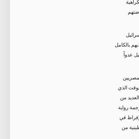
كراهية
رضتهم
رائيل
بهم بالكامل
ل عدواً
لمصريين
لوقت الذي
العديد من
جمة رواية
لإفراط في
طينية من