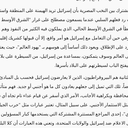
رك بين النخب المصرية بأن إسرائيل تريد الهيمنة على المنطقة واستبد
 رد فعلهم السلبي عندما يسمعون مصطلح على غرار "الشرق الأوسط ال
طأ في الشرق الأوسط الحالي، الذي يملكون فيه الكثير من النفوذ وهم 
وفي حين أن التعامل مع إسرائيل هو أمر واقع، إلا أن قبولها كشريك إقلي
 على الإطلاق. ويعود ذلك أساساً إلى هوسهم بـ "يهود العالم"، حيث يعت
لعالم وسوف يتمكنون، بمساعدة من إسرائيل، من السيطرة على بلادهم
فتح الباب لسيطرتهم على البلاد بأسرها.
ثانية هم البيروقراطيون، الذين لا يعارضون إسرائيل فحسب بل المبادئ 
ً، تلك التي تميل إلى جعلهم يعادون كل ما هو أجنبي أو جديد. فهم متأث
لمحافظة وبكراهية الأجانب، الأمر الذي أسفر عن قيام عداء تام تجاه أي
ل الاستثمار الأجنبي. على سبيل المثال، تعتبر عبارات مثل "حرب الجيل 
ري"، إحدى المراجع المستترة المشتركة التي يستخدمها كبار المسؤولين 
الاعلام ضد إسرائيل والولايات المتحدة، وتعني هذه العبارات أن كلا البل