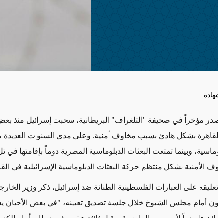
هادة
 صدر مؤخراً في صحيفة "التلغراف" البريطانية، سحبت إسرائيل منذ بع
قاهرة بشكل هادئ بسبب مخاوف أمنية. وعلى مدى السنوات العديدة م
وماسية، وبينما تمتعت البعثات الدبلوماسية المصرية دوماً بإقامتها في تل
 الأمنية بشكل منتظم حركة البعثات الدبلوماسية الإسرائيلية في القا
يقه على العبارات الفلسطينية الطنانة ضد إسرائيل، ذكر وزير الخارجي
ن أمام مجلس الشيوخ خلال جلسة تصديق تعيينه، "في بعض الأحيان يس