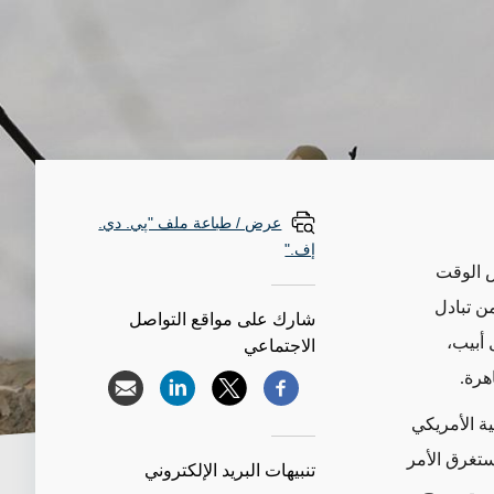
عرض / طباعة ملف "پي. دي.
إف."
ض الوقت
ن تبادل
شارك على مواقع التواصل
 أبيب،
الاجتماعي
هرة.
ة الأمريكي
تغرق الأمر
تنبيهات البريد الإلكتروني