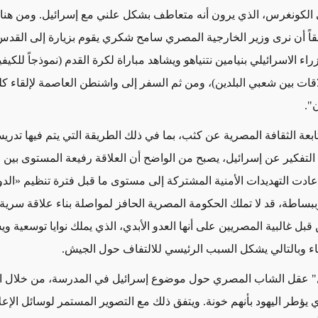
الكونغرس، الذي يرون أنه متعاطف بشكل علني مع إسرائيل. ومن هنا 
ً أن نرى وزير الخارجية المصري سامح شكري يقوم بزيارة إلى القدس
اء الاسرائيلي بنيامين نتنياهو ويشاهد مباراة لكرة القدم (نموذجاً للكيفي
اقات بين شعبي البلدين)، ومن ثم السفر إلى واشنطن العاصمة لإلقاء كل
".
بعة الثقافة المصرية عن كثب، بما في ذلك الطريقة التي يتم فيها تدر
لتفكير عن إسرائيل، يصبح من الواضح أن العلاقة رفيعة المستوى بين ال
 عادت التهديدات الأمنية المشتركة إلى مستوى ما قبل فترة تنظيم «الدو
وببساطة، قد لا تملك الحكومة المصرية الحافز لمواصلة بناء علاقة سرية
ن قبل غالبية المصريين على أنها العدو الأبدي، الذي يملك نوايا توسعية 
اء وبالتالي يشكل السبب الرئيسي للالتفاف حول الجيش.
ل" عقل الشاب المصري حول موضوع إسرائيل في المدرسة، من خلال ال
 يؤطر اليهود بأنهم خونة. ويتفق ذلك مع التصوير المستمر لوسائل الإعل