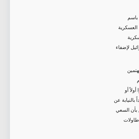
 باسم
 العسكرية
سكرية
ئيل لإضفاء
هتمين
م
ولاً أو
 بالنيابة عن
علّم المصريون الدرس بأن السعي
 طاولات