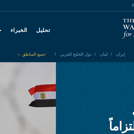
F
Main navigation
تحليل
الخبراء
ح
إيران
لبنان
دول الخليج العربي
جميع المناطق
Toggle List of
زاماً