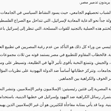
ً يريدون تدمير مصر.
 الشباب تحصيلهم الجامعي، حيث يسود النشاط السياسي في الجامعات، 
ة جداً نحو الدعاية المعادية لإسرائيل، التي تتداخل مع الصراع الفلسطي
تُختتم هذه العملية بالتجنيد للقوات المسلحة، التي تنظر إلى إسرائيل باعت
ئيسي من وراء كل ذلك هو التأكد من عدم رغبة المصريين في تطبيع الع
دية. فالخطاب المقاوم للتطبيع في مصر يستمد قوته من ثلاث مجموعات: 
 والجيش. وتتمتع النخبة بأقوى تأثير لأنها في الطليعة، وتسيطر على وسا
جامعات. وتتركز خطاباتها أساساً ضد الدولة اليهودية على نظريات المؤا
 الخوف والكراهية بين الجماهير.
ة المصرية إلى فئتين رئيسيتين: الإسلاميون وغير الإسلاميين. وتنشر ال
تمرار رسائل الكراهية ضد اليهود وإسرائيل في خطبها الدينية، باستخدام
ة. وما قد يأتي بمثابة مفاجأة للكثيرين هو أن غير الإسلاميين الذين يه