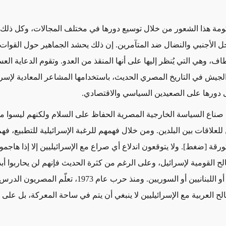
مة هذا الشعور من خلال توسيع دورها في مختلف المجالات، وكل ذلك
ل الأجنبي والنضال ضد المتآمرين. إن ذلك يحشد الجماهير حول القوات
اف، وهي التي يُنظر إليها على أنها المنقذ من العدو. وتقوم الدعاية الع
لجيش في التاريخ المصري الحديث، باستخدامها المشاعر المعادية لإسرا
دورها على الصعيدين السياسي والاقتصادي.
د صناع السياسة الخارجية المصرية الحفاظ على السلام ولكنهم ليسوا م
لعلاقات بين البلدين. ومن خلال فهمهم للرغبة الإسرائيلية للتطبيع، فه
قة [ضغط]. ولا يتوقعون اندلاع أي صراع مع الإسرائيليين إلا إذا هاجموا أ
ح القومية لإسرائيل، وعلى الرغم من كثرة الحديث فإنهم لن يحاربوا أبداً
الفلسطينيين أو اللبنانيين أو السوريين. ومنذ حرب عام 1973، ت
لح العربية مع الإسرائيليين لا ينبغي أن يتم في ساحة المعركة، بل على