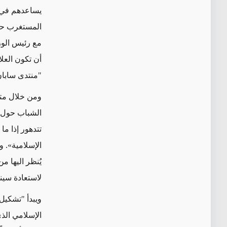
يساعدهم في 
المستغرب حقا
مع رئيس الوزر
أن تكون العل
"منتدى سابان
ومن خلال متا
الشباب حول ا
تتدهور إذا ما
الإسلامية». 
يُنظر اليها م
لاستعادة سين
ويبدأ "تشكي
الإسلامي الذي