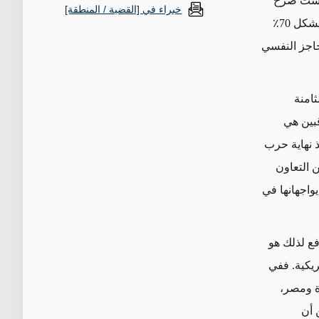
كنيست صرح
خبراء في [القضية / المنطقة]
الرئيس المصري أنور السادات أن هناك "حاجزاً نفسياً [بين المصريين والإسرائيليين] يشكل 70٪
حاجز النفسي
ثامنة
قبين هي
 نهاية حرب
من التعاون
يواجهانها في
فع لذلك هو
ريكية. ففي
ة ومصر،
 أن