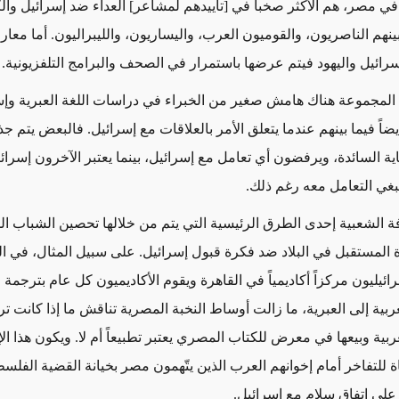
 في مصر، هم الأكثر صخباً في [تأييدهم لمشاعر] العداء ضد إسرائيل وال
ينهم الناصريون، والقوميون العرب، واليساريون، والليبراليون. أما معا
رائيل واليهود فيتم عرضها باستمرار في الصحف والبرامج التلفزيونية.
المجموعة هناك هامش صغير من الخبراء في دراسات اللغة العبرية وإس
اً فيما بينهم عندما يتعلق الأمر بالعلاقات مع إسرائيل. فالبعض يتم جذ
ة السائدة، ويرفضون أي تعامل مع إسرائيل، بينما يعتبر الآخرون إسرائي
ينبغي التعامل معه رغم ذلك.
ة الشعبية إحدى الطرق الرئيسية التي يتم من خلالها تحصين الشباب ا
ة المستقبل في البلاد ضد فكرة قبول إسرائيل. على سبيل المثال، في ا
رائيليون مركزاً أكاديمياً في القاهرة ويقوم الأكاديميون كل عام بترجمة 
بية إلى العبرية، ما زالت أوساط النخبة المصرية تناقش ما إذا كانت تر
ربية وبيعها في معرض للكتاب المصري يعتبر تطبيعاً أم لا. ويكون هذا ا
ة للتفاخر أمام إخوانهم العرب الذين يتّهمون مصر بخيانة القضية الفلس
 على اتفاق سلام مع إسرائيل.