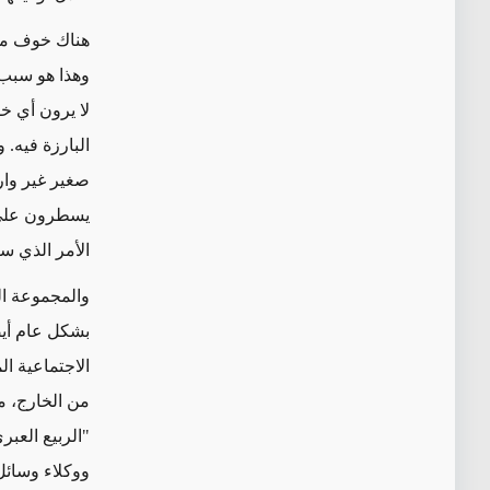
هناك خوف مشت
وهذا هو سبب
لا يرون أي خ
البارزة فيه. 
صغير غير وارد
يسطرون على ا
الأمر الذي سي
والمجموعة ال
بشكل عام أيضا
الاجتماعية ا
من الخارج، مث
"الربيع العب
ووكلاء وسائل 