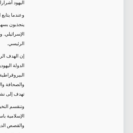
اليهود أشرارا
وعندما يتابع
ينجذبون بسهول
الإسرائيلي. و
الرئيسي.
إن الهدف الر
الدولة اليهو
البيروقراطية،
والصحافة وال
تهدف إلى نشر
وتنقسم النخب
الإسلامية باس
والقصص الديني