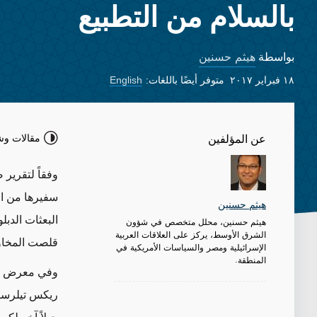
بالسلام من التطبيع
هيثم حسنين
بواسطة
١٨ فبراير ٢٠١٧
متوفر أيضًا باللغات:
English
مقالات وش
عن المؤلفين
وفقاً لتقرير
سفيرها من ال
هيثم حسنين
البعثات الدبل
هيثم حسنين، محلل متخصص في شؤون
الشرق الأوسط، يركز على العلاقات العربية
قلصت المخاوف
الإسرائيلية ومصر والسياسات الأمريكية في
المنطقة.
وفي معرض تعل
ريكس تيلرسو