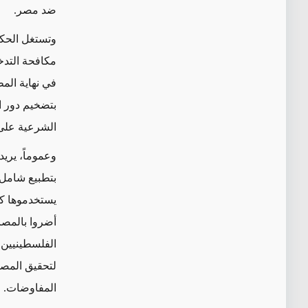
ضد مصر.
وتستغل الحكو
مكافحة التدخ
في نهاية المط
بتضخيم دور ا
الشرعية على 
وعموماً، يري
بتطبيع شامل ل
يستخدموها كور
أضروا بالمصال
لتحقيق المصا
المفاوضات.