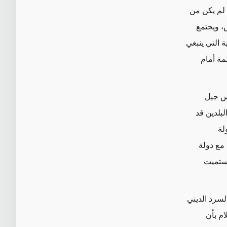
لم يكن من
، ويجتمع
ة التي ينبغي
مة أمام
يس جيل
بلدين قد
لة
 مع دولة
ويستميت
سرد الديني
ام بأن