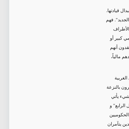
ال قيادتها.
جديد". فهم
الأطراف
مي كبير أو
قدون أنهم
 مالياً،
الغربية
رون بالنزعة
 شيء يأتي
الرابع" و
الحكوميين
دين يتآمران