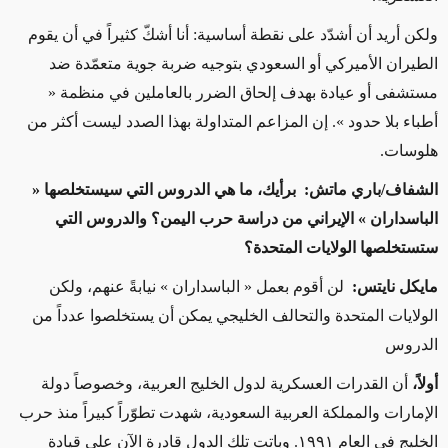
ولكن أريد أن أشدّد على نقطة أساسية: أنا أشكّ كثيراً في أن يقوم
الطيران الأميركي أو السعودي بتوجيه ضربة جوية متعمّدة ضد
مستشفى أو عيادة بهدف إلحاق الضرر بالعاملين في منظمة «
أطباء بلا حدود ». إن المزاعم المتداولة بهذا الصدد ليست أكثر من
هلوسات.
الشفاف/باري ماتش: برأيك، ما هي الدروس التي سيستخلصها «
الباسداران » الإيراني من دراسة حرب اليمن؟ والدروس التي
ستستخلصها الولايات المتحدة؟
مايكل نايتس:
لن أقوم بعمل « الباسداران » نيابةً عنهم، ولكن
الولايات المتحدة والتحالف الخليجي يمكن أن يستخلصوا عدداً من
الدروس
أولاً،
أن القدرات العسكرية لدول الخليج العربية، وخصوصاً دولة
الإمارات والمملكة العربية السعودية، شهدت تطوّراً كبيراً منذ حرب
الخليج في العام ١٩٩١. وباتت تلك الدول قادرة الآن على قيادة