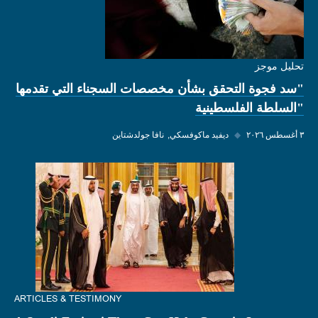
تحليل موجز
"سد فجوة التحقق بشأن مخصصات السجناء التي تقدمها
"السلطة الفلسطينية
٣ أغسطس ٢٠٢٦
◆
ديفيد ماكوفسكي
نافا جولدشتاين
ARTICLES & TESTIMONY