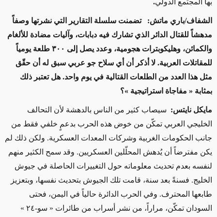
بها المجتمع الدولي
.
الشفاف/باري ماتش: تضمنت سلسلة التقارير التي نشرتها وصفاً
مدهشاً للقتال الدائر الذي تشارك فيه دبابات، وآليات مضادة للألغام
والكمائن، وهليكوبترات هجومية، وعدد يصل إلى ٣٠٠ طلعة يومياً
للمقاتلات العربية. لا أذكر أن أي سلاح جو عربي سبق له أن حقّق
مثل هذا العدد من الطلعات القتالية في يوم واحد. هل تعتبر ذلك
بمثابة « مفاجاة استراتيجية »؟
مايكل نايتس:
سيصاب كثير من الناس بالدهشة لأن التحالف
الخليجي العربي تمكّن من خوض هذه الحرب بدعمٍ خلفي فقط من
جانب الحكومات الغربية وشركات المعدات العسكرية. ولكن ذلك لم
يكن مفترضاً أن يُدهش المحلّلين العسكريين. وقد سمح الكثير منهم
لنفسه بعدم تحديث معلوماته حول التغييرات الحاصلة في جيوش
الخليج. فسنةً بعد سنة، قامت تلك الجيوش بتحديث نفسها، وبتعزيز
طابعها المحترف. وفي الحرب الدائرة حالياً في اليمن، فحتى
السودان تمكّن، مراراً، من نشر أسراب من طائرات « سو-٢٤ »