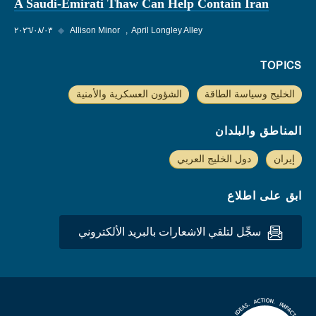
A Saudi-Emirati Thaw Can Help Contain Iran
April Longley Alley
Allison Minor
◆
٠٣‏/٠٨‏/٢٠٢٦
TOPICS
الخليج وسياسة الطاقة
الشؤون العسكرية والأمنية
المناطق والبلدان
إيران
دول الخليج العربي
ابق على اطلاع
سجِّل لتلقي الاشعارات بالبريد الألكتروني