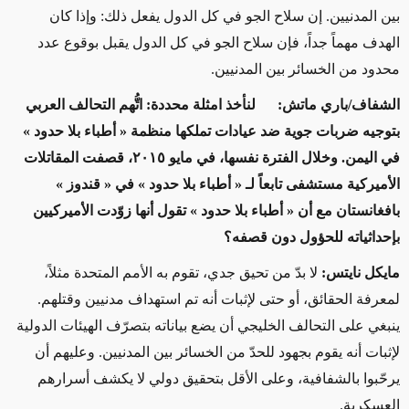
بين المدنيين. إن سلاح الجو في كل الدول يفعل ذلك: وإذا كان
الهدف مهماً جداً، فإن سلاح الجو في كل الدول يقبل بوقوع عدد
محدود من الخسائر بين المدنيين.
الشفاف/باري ماتش: لنأخذ امثلة محددة: اتُّهم التحالف العربي
بتوجيه ضربات جوية ضد عيادات تملكها منظمة « أطباء بلا حدود »
في اليمن. وخلال الفترة نفسها، في مايو ٢٠١٥، قصفت المقاتلات
الأميركية مستشفى تابعاً لـ « أطباء بلا حدود » في « قندوز »
بافغانستان مع أن « أطباء بلا حدود » تقول أنها زوّدت الأميركيين
بإحداثياته للحؤول دون قصفه؟
مايكل نايتس:
لا بدّ من تحيق جدي، تقوم به الأمم المتحدة مثلاً،
لمعرفة الحقائق، أو حتى لإثبات أنه تم استهداف مدنيين وقتلهم.
ينبغي على التحالف الخليجي أن يضع بياناته بتصرّف الهيئات الدولية
لإثبات أنه يقوم بجهود للحدّ من الخسائر بين المدنيين. وعليهم أن
يرحّبوا بالشفافية، وعلى الأقل بتحقيق دولي لا يكشف أسرارهم
العسكرية.