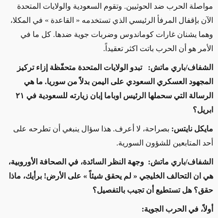
مواصلة الحرب ضد الحوثيين. وتقوم السعودية والولايات المتحدة
الآن بإقفال المرفأ الرئيسي الذي تستخدمه « القاعدة » في المكلا،
وهما يشنان غارات كوماندوس وضربات جوية ضدها. كل ما في
الأمر هو أن الحرب باتت اكثر تعقيداً.
الشفاف/باري ماتش: تبدو الولايات المتحدة متحفّظة إزاء تركيز
المجهود العسكري السعودي على اليمن بدلاً من سوريا. ما هي
الرسالة التي سحملها الرئيس اوباما إبان زيارته للسعودية في ٢١
ابريل؟
مايكل نايتس:
بصراحة، لا أعرف. هذا سؤال ينبغي أن تطرحه على
أحد المتابعين للشؤون السورية.
الشفاف/باري ماتش: وجهة النظر السائدة، في الصحافة الأوروبية،
هي ان التحالف الخليجي « لم يحقق شيئاً » على الأرض! برأيك، ماذا
حقق؟ هل تستطيع أن تجيب بالتفصيل؟
أولاً، في الحرب الجوية: