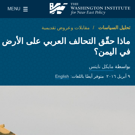
Skip to main content
MENU
معهد واشنطن لسياسات الشرق الأدنى
le Main Menu
تحليل السياسات
مقابلات وعروض تقديمية
ماذا حقّق التحالف العربي على الأرض
في اليمن؟
مايكل نايتس
بواسطة
٩ أبريل ٢٠١٦
متوفر أيضًا باللغات:
English