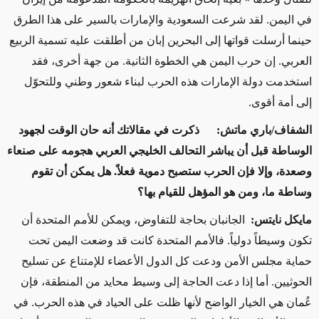
في اليمن. لقد شرعت السعودية والإمارات بالسير على هذا الطرق
حينما أرسلت قواتها إلى البحرين إبان من أطلقت عليه تسمية الربيع
العربي. إن حرب اليمن هي الخطوة الثانية. من جهة أخرى، فقد
استخدمت دولة الإمارات هذه الحرب لبناء شعور وطني وللتحوّل
إلى أمة أقوى.
الشفاف/باري ماتش: ذكرت في مقالاتك أنه حان الوقت لجهود
الوساطة قبل أن يباشر التحالف الخليجي العربي هجومه على صنعاء
وصعدة، وإلا فإن الحرب ستصبح دموية فعلاً. هل يمكن أن تقوم
وساطة ما، ومن هو المؤهل للقيام بها؟
مايكل نايتس:
الجانبان بحاجة للتفاوض، ويمكن للأمم المتحدة أن
تكون وسيطاً دولياً. فالأمم المتحدة كانت قد وضعت اليمن تحت
حماية مجلس الأمن ودعت كل الدول الأعضاء للإمتناع عن تسليح
الحوثيين. أما إذا دعت الحاجة إلى وسيط محايد من المنطقة، فإن
عُمان هي الخيار الواضح لأنها ظلت على الحياد في هذه الحرب. في