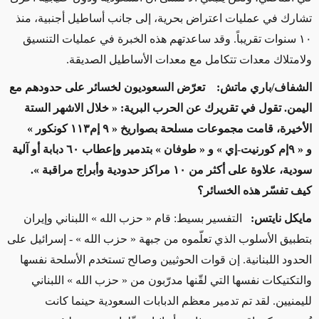
تشارك في عمليات اعتراض بحرية، إلى جانب أساطيل أجنبية، منذ
١٠ سنوات تقريباً. وقد ساعدتهم هذه الخبرة في عمليات التنسيق
ولامتلاك معدات تتكامل مع معدات الأساطيل الصديقة.
الشفاف/باري ماتش: تعرّض السعوديون لخسائر على حدودهم مع
اليمن. تقول في تقريرك عن الحرب البرية: « خلال الاشهر الستة
الأخيرة، قامت مجموعات مسلحة بصواريخ « ٩ إم١١٣ كونكور »
و
«
٩إم كورنيت-إي » و
«
طوفان » بتدمير وإعطاب ٦٠ دبابة أو آلية
سودية، علاوة على أكثر من ١٠ مراكز حدودية وأبراج مراقبة ».
كيف تفسّر هذه الخسائر؟
مايكل نايتس:
التفسير بسيط: قام « حزب الله » اللبناني وإيران
بتطبيق الأسلوب الذي تعلّموه من جبهة « حزب الله » - إسرائيل على
الحدود اللبنانية. إن قوات الحوثيين وصالح تستخدم الأسلحة نفسها
والتكتيكات نفسها التي لقّنها مدرّبون من « حزب الله » اللبناني
لليمنيين. لقد تم تدمير معظم الدبابات السعودية حينما كانت