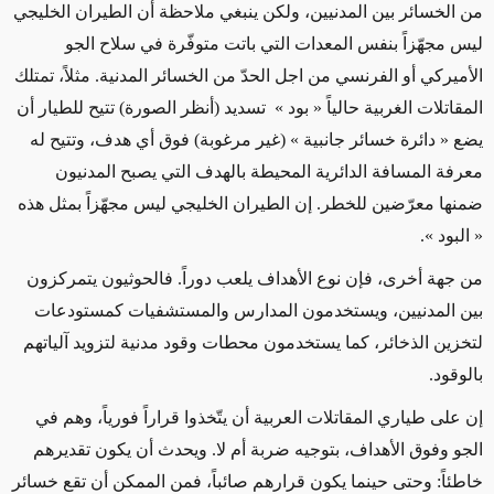
من الخسائر بين المدنيين، ولكن ينبغي ملاحظة أن الطيران الخليجي
ليس مجهّزاً بنفس المعدات التي باتت متوفّرة في سلاح الجو
الأميركي أو الفرنسي من اجل الحدّ من الخسائر المدنية. مثلاً، تمتلك
المقاتلات الغربية حالياً « بود » تسديد (أنظر الصورة) تتيح للطيار أن
يضع « دائرة خسائر جانبية » (غير مرغوبة) فوق أي هدف، وتتيح له
معرفة المسافة الدائرية المحيطة بالهدف التي يصبح المدنيون
ضمنها معرّضين للخطر. إن الطيران الخليجي ليس مجهّزاً بمثل هذه
« البود ».
من جهة أخرى، فإن نوع الأهداف يلعب دوراً. فالحوثيون يتمركزون
بين المدنيين، ويستخدمون المدارس والمستشفيات كمستودعات
لتخزين الذخائر، كما يستخدمون محطات وقود مدنية لتزويد آلياتهم
بالوقود.
إن على طياري المقاتلات العربية أن يتّخذوا قراراً فورياً، وهم في
الجو وفوق الأهداف، بتوجيه ضربة أم لا. ويحدث أن يكون تقديرهم
خاطئاً: وحتى حينما يكون قرارهم صائباً، فمن الممكن أن تقع خسائر