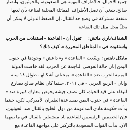
جميع الأحوال، فالأطراف المهمة هي السعودية، والحوثيون، وأنصار
صالح. ينبغي أن تصل الأطراف المقاتلة المحلية لقناعة بأن لديها
منفعة مشتركة في وضع حد للقتال. إن الضغط الدولي لا يمكن أن
يحلّ محل مثل تلك القناعة.
الشفاف/باري ماتش: تقول أن « القاعدة » استفادت من الحرب
واستقوت في « المناطق المحررة ». كيف ذلك؟
مايكل نايتس:
وسّعت « القاعدة » و« داعش » وجودها في جنوب
اليمن إبان حالة الفوضى الناجمة عن الحرب. لقد خاضت الدولة
اليمنية الحرب ضد « القاعدة »، بمختلف أشكالها، طوال ١٨ سنة.
وإبان « الربيع العربي » في ٢٠١١، حينما كان نظام صالح يصارع
للبقاء على قيد الحياة، كان نصف جيشه يخوض معارك كبيرة ضد «
القاعدة » في جنوب اليمن بمساعدة الطيران الأميركي. لكن، حينما
بدأت حكومة هادي المدعومة من دول الخليج بالقتال ضد الحوثيين،
فإن الخصمين الرئيسيين للقاعدة باتا منشغلين بالقتال في ما بينهما.
الآن، بدأت القوات السعودية بالتركيز على مواجهة القاعدة مع