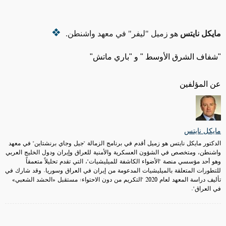
مايكل نايتس
هو زميل "ليفر" في معهد واشنطن.
"شفاف الشرق الأوسط " و "باري ماتش"
عن المؤلفين
مايكل نايتس
الدكتور مايكل نايتس هو زميل أقدم في برنامج الزمالة "جيل وجاي برنشتاين" في معهد
واشنطن، ومتخصص في الشؤون العسكرية والأمنية للعراق وإيران ودول الخليج العربي
وهو أحد مؤسسي منصة "الأضواء الكاشفة للميليشيات"، التي تقدم تحليلاً متعمقاً
للتطورات المتعلقة بالميليشيات المدعومة من إيران في العراق وسوريا. وقد شارك في
تأليف دراسة المعهد لعام 2020 "التكريم من دون الاحتواء: مستقبل «الحشد الشعبي»
في العراق".