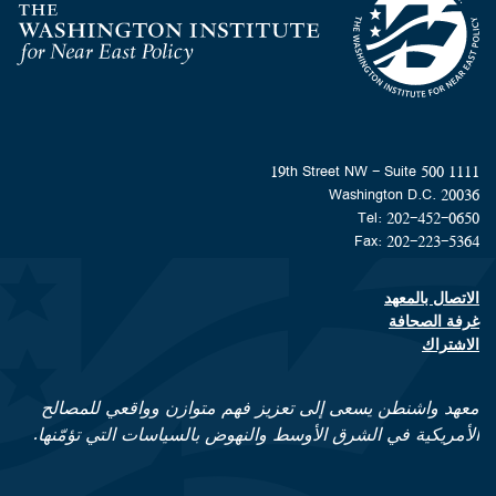
Homepage
1111 19th Street NW - Suite 500
Washington D.C. 20036
Tel: 202-452-0650
Fax: 202-223-5364
الاتصال بالمعهد
Footer contact links
غرفة الصحافة
الاشتراك
معهد واشنطن يسعى إلى تعزيز فهم متوازن وواقعي للمصالح
الأمريكية في الشرق الأوسط والنهوض بالسياسات التي تؤمّنها.