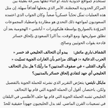
تُستخدم كمواقع حدودية ثابتة، أو اثناء تنقّلها بسرعة بطيئة بين
المراكز الحدودية المحصّنة، الأمر الذي يجعلها أهدافاً سهلة. إن مثل
هذه العمليات تمثّل تحدّياً عسكرياً صعباً. وكان الجواب الذي اعتمده
السعوديون لمواجهة ذلك التحدي هو مطاردة واصطياد المجموعات
المزوّدة بالصواريخ بواسطة هليكوبترات « أباتشي » الهجومية بعد أن
تطلق صواريخها. ومع الوقت، بدأ الردّ السعودي بإلحاق خسائر
فادحة بقوات الحوثيين وصالح.
الشفاف/باري ماتش: يبدو أن التحالف الخليجي قد خسر «
الحرب الدعائية »: فهنالك مزاعم بأن الغارات الجوية تسبّبت «
بألوف القتلى » في صفوف المدنيين؟ ما رأيك؟ هل بذل التحالف
الخليجي أي جهد لتفادي إلحاق خسائر بالمدنيين؟
مايكل نايتس:
يتعرّض التقرير الذي نشرته للحملة الجوية بالتفصيل
ولكن، باختصار، أقول أن الحملة الجوية التي قام بها التحالف
الخليجي تشبه الحملة الجوية التي قام بها حلف الأطلسي في البلقان
في تسعينات القرن الماضي. لقد بذل الخليجيون جهوداً حقيقية للحدّ