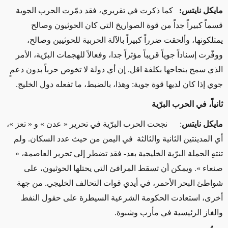
مايكل نايتس:
كما ذكرت في تقريري، فقد دمّرت الحرب الجوية
قسماً كبيراً جداً من قوة الصواريخ التي كان الحوثيون وصالح
يمتلكونها، وألحقت ضرراً كبيراً بالآلة الحربية للحوثيين وصالح،
ووفّرت إسناداً جوياً قريباً مؤثراً جدا، وفعالاً للهجمات البرّية، الأمر
الذي سمح بنجاحها بكلفة اقل. إن أي دولة لا تخوص حرباً بدون دعمٍ
جوي إذا كان لديها قوة جوية: وهذا، بالضبط، ما تفعله دول الخليج.
ثانياً، في الحرب البرّية
مايكل نايتس
: نجحت الحرب البرّية في تحرير « عدن » و « تعز »،
أي المدينتين الثانية والثالثة في اليمن من حيث عدد السكان. ولم
تنتهِ الحملة البرّية الخليجية بعد- فقد تضطر إلى تحرير العاصمة، «
صنعاء ». ويمكن أن تسقط المرافئ التي يحتلها الحوثيون، على
شواطئ البحر الأحمر، في أيدي قوات التحالف الخليجي. من جهة
أخرى، استعادت الحكومة الشرعية السيطرة على حقول النفط
والغاز الرئيسية في مأرب وشبوة.