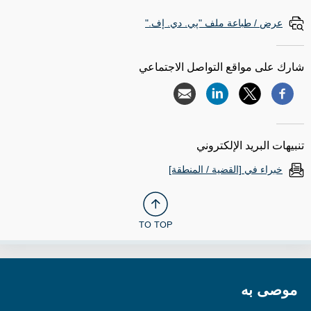
عرض / طباعة ملف "پي. دي. إف."
شارك على مواقع التواصل الاجتماعي
تنبيهات البريد الإلكتروني
خبراء في [القضية / المنطقة]
TO TOP
موصى به