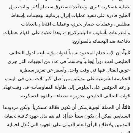
عملية عسكرية كبرى، ومعقّدة، تستغرق سنة او أكثر. وباتت دول
الخليج قادرة على تنفيذ عمليات إنزال برمائية، وهجمات بإسقاط
مظليين، وعمليات حصار بحري، وعمليات اقتحام بالدبابات
والمدرعات بأسلوب « البليتزكريغ »، وهذا علاوة على القيام بعمليات
دفاعية ضد الهجماته بالصواريخ.
ثانياً،
إن الإستخدام المحدود نسبياً لقوات برّية تابعة لدول التحالف
الخليجي لعب دوراً إيجابياً وحاسماً في عدد من الجبهات التي جرى
خوص القتال فيها في وقت واحد، وأسفر عن تعزيز سيطرة
الحكومة الشرعية على مدينتين من أصل أكبر ثلاث مدن في اليمن،
وارغم الحوثيين على الجلوس إلى طاولة المفاوضات- في وقت تهدّد
قوات التحالف الخليجي بتحرير « صنعاء » بالقوة العسكرية.
ثالثاً،
أن الحملة الجوية يمكن أن تكون فعّالة عسكرياً، ولكن مردودها
السياسي يمكن أن يكون سيئاً جداً إذا لم يتم بذل جهود كافية لحماية
المدنيين ولاطلاع الرأي العام الدولي على الجهود التي تُبذَل لحماية