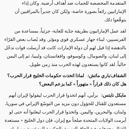
المتقدمة المخصصة للجمات ضد أهداف أرضية. وكان إداء
الإماراتيين رائعاً بصورة خاصة- ولكن كان جديراً بالمراقبين أن
يتوقّعوا ذلك.
لقد عمل الإماراتيون بطريقة جدّية للغاية- جزئياً، بمساعدة من
الفرنسيين- لبناء جهاز عسكري قوي ومؤثر. وقد يُصاب بعض القرّاء
بالدهشة إذا قيل لهم أن دولة الإمارات كانت قد أرسلت قوات تدخّل
إلى لبنان، والصومال، وكوسوفو، وافغانستان، وليبيا، ثم إلى اليمن
حالياً. لقد كانوا يستعدون لهذه الحرب منذ زمن طويل.
الشفاف/باري ماتش: لماذا اتخذت حكومات الخليج قرار الحرب؟
هل كان ذلك قراراً « متهوراً » كما يزعم البعض؟
مايكل نايتس:
برأيي، أنهم اتخذوا قرار الحرب ليقولوا لإيران أنهم
مستعدون للقتال للحؤول دون مزيد من التوسّع الإيراني في سوريا،
ولبنان، والبحرين، واليمن. واتخذوا قرار الحرب ليعلنوا أنه حتى لو
أبرمت الولايات المتحدة صلحاً مع إيران، فإن دول الخليج « مستعدة
للقتال وحدها » بغية إلحاق الهزيمة بالحكومة المدعومة من إيران