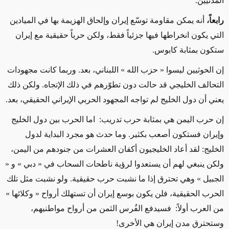
المدنيين.
رابعاً،
أنه يمكن مقاومة توسّع إيران وإلحاق الهزيمة بها في الميادين
التي يكون انخراطها فيها جزئياً فقط، ولكن حرباً حقيقية مع إيران
ستكون بمثابة كابوس.
إن الحوثيين ليسوا « حزب الله » اللبناني، بعد. وربما كانت مجهودات
التحالف الخليجي قد حالت دون تطوّرهم في ذلك الإتجاه. ولكن ذلك
يعني أن دول الخليج لم تواجه المجهود الحربي الإيراني الحقيقي، بعد.
إن حرب اليمن هي بمثابة حرب تدريب: اما الحرب بين دول الخليج
وإيران فستكون أصعب بكثير. وما حدث هو مجرد البداية لدول
الخليج: لقد أعاد الخليجيون أكفان العشرات من جنودهم من اليمن،
ولكن ينبغي لهم أن يستعدوا لرؤية ناطحات السحاب في « دبي » و «
الجبيل » وهي تحترق إذا ما نشبت حرب حقيقية. ولو نشبت مثل تلك
الحرب الحقيقية، فلن يكون بوسع إيران أن تستهلك أرواح « وكلائها »
من العرب أولاً: فسيدفع الفُرس الثمن من أرواح مواطنيهم،
وستحترق مدن إيران هي الأخرى!