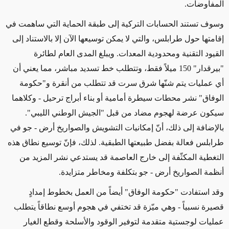
المفاوضات.
وسوف تستند الحسابات التركية إلى طبقة الحماية التي ساهمت في
إقامتها حول طرابلس، والتي لا يمكن توسيعها الآن إلا بالاستناد إلى
القيود التقنية ومحدودية المعدات. ويبلغ المدى العام لطائرة
"بيرقدار" 150 ميلاً فقط، وتتطلب خط تسديد مباشر، مما يعني أن
أي عمليات يتم شنّها شرق سرت قد تتطلب من أنقرة و"حكومة
الوفاق" نشر محطات سيطرة أمامية أو بناء أبراج ترحيل - وكلاهما
سيكون عرضة لهجوم مضاد من قبل "الجيش الوطني الليبي".
بالإضافة إلى ذلك، أنّ إمكانيات التشويش والصواريخ أرض - جو في
طرابلس فعالة بفضل طبيعتها الطبقية. لذلك، فإنّ توسيع نطاق هذه
التغطية المكثّفة إلى خارج العاصمة قد يستدعي نشر المزيد من
أنظمة الصواريخ أرض - جو بتكلفة ومخاطر متزايدة.
وقد استفادت "حكومة الوفاق" أيضاً من العمل بخطوط إمدادٍ
قصيرة نسبياً - وهي ميّزة قد تختفي في هجوم أوسع نطاقاً يتطلب
عمليات لوجستية متقدمة لتوفير الوقود والأسلحة وقطع الغيار