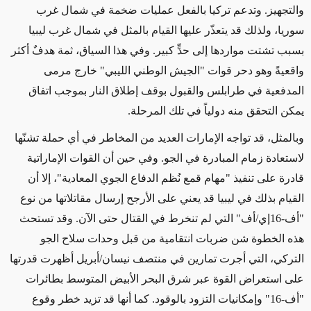
والتجهيز. وتدعم تركيا بالفعل عمليات ضخمة في شمال غرب
سوريا، ولذلك قد يتعذّر عليها القيام بالمثل في شمال غرب ليبيا
بسبب تشتت مواردها إلى حدٍّ كبير. وفي هذا السياق، ثمة هدفٌ أكثر
واقعيةً وهو دحر قوات "الجيش الوطني الليبي" خارج مرمى
المدفعية في طرابلس والقبول بوقف إطلاق النار بموجب اتفاق
يمكن التحقق منه دولياً في تلك المرحلة.
وبالمثل، قد تواجه الإمارات العديد من المخاطر في أي حملة تشنّها
لاستعادة زمام المبادرة في الجو. وفي حين أن القوات الإماراتية
قادرة على تنفيذ "مهام قمع نُظم الدفاع الجوي المعادية"، إلا أن
القيام بذلك في ليبيا قد يعني على الأرجح إرسال مقاتلاتها من نوع
"أف-16إي/أف" التي لم تنخرط في القتال حتى الآن. وقد تستحث
هذه الخطوة شن ضربات انتقامية من قبل وحدات سلاح الجو
التركي، التي أجرت تمارين في منتصف نيسان/أبريل أظهرت قدرتها
على استعراض القوة عبر شرق البحر الأبيض المتوسط بطائرات
"أف-16" وإمكانيات التزود بالوقود. كما أنها قد تزيد خطر وقوع