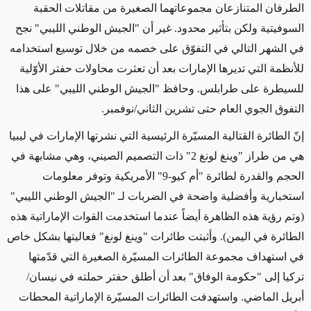
الطرفان المتنازعان مجموعاتهما الصغيرة من مقاتلات الحقبة
السوفيتية ولكن بتأثير محدود. غير أن "الجيش الوطني الليبي" نجح
في الشهر التالي في التفوّق على خصمه من خلال توسيع استخدامه
للأنظمة التي تديرها الإمارات بعد أن تعثرت محاولات حفتر الأوّلية
للسيطرة على طرابلس. وحافظ "الجيش الوطني الليبي" على هذا
التفوق الجوي العام حتى تشرين الثاني/نوفمبر.
إنّ الطائرة القتالية المسيّرة الرئيسية التي نشرتها الإمارات في ليبيا
هي من طراز "وينغ لونغ 2" ذات التصميم الصيني، وهي مشابهة في
الحجم والقدرة لطائرة "أم كيو-9" الأمريكية وتوفر معلومات
استخبارية وأفضلية واضحة في الضربات لـ "الجيش الوطني الليبي"
(وتم رؤية هذه الظاهرة أيضاً عندما استخدمت القوات الإماراتية هذه
الطائرة في اليمن). وأثبتت طائرات "وينغ لونغ" فعاليتها بشكل خاص
في استهداف مجموعة الطائرات المسيّرة الصغيرة التي قدّمتها
تركيا إلى "حكومة الوفاق" بعد أن أطلق حفتر حملته في نيسان/
أبريل الماضي. واستهدفت الطائرات المسيّرة الإماراتية المحطات