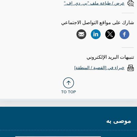
عرض / طباعة ملف "پي. دي. إف."
شارك على مواقع التواصل الاجتماعي
تنبيهات البريد الإلكتروني
خبراء في [القضية / المنطقة]
TO TOP
موصى به