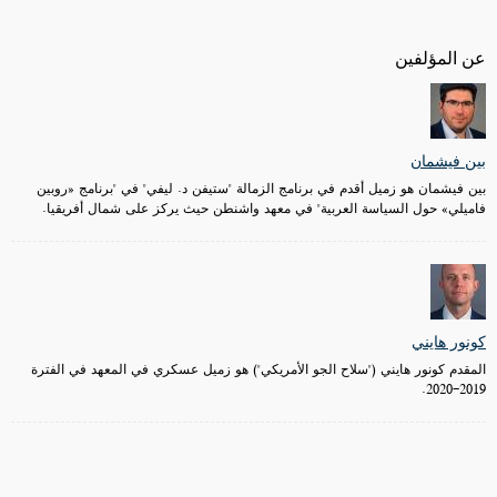
عن المؤلفين
بين فيشمان
بين فيشمان هو زميل أقدم في برنامج الزمالة "ستيفن د. ليفي" في "برنامج «روبين
فاميلي» حول السياسة العربية" في معهد واشنطن حيث يركز على شمال أفريقيا.
كونور هايني
المقدم كونور هايني ("سلاح الجو الأمريكي") هو زميل عسكري في المعهد في الفترة
2019-2020.