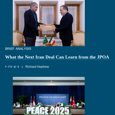
BRIEF ANALYSIS
What the Next Iran Deal Can Learn from the JPOA
Richard Nephew
◆
٠٧‏/٠٨‏/٢٠٢٦