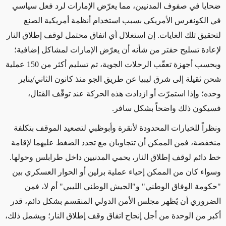
ضحايا في صفوف المدنيين، مما يعرّض الإمارات لرد فعل سياسي
في الكونغرس الأمريكي بسبب استخدام أنظمة أمريكية الصنع
لتحقيق تلك الغايات. إن استغلال أي اتفاق محتمل لوقف إطلاق النار
لإعادة تسليح حفتر من شأنه أن يعرّض الإمارات لمشاكل إضافية؛
وبحسب أجهزة تعقّب الرحلات الجوية، تم تسليم أكثر من 150 عملية
شحن ثقيلة إلى شرق ليبيا عن طريق الجو منذ كانون الثاني/يناير
وحده؛ وإذا استمرّت أو ازدادت هذه الحركة عند توقّف القتال،
فسيكون ذلك واضحاً بشكل سافر.
ونظراً للخيارات المحدودة لأنقرة وأبوظبي لتصعيد الموقف بتكلفة
منخفضة، فمن الممكن أن تتجاوبان مع تجدد الضغط عليهما لإقامة
خط دائم لوقف إطلاق النار، يحمي المدنيين داخل طرابلس وحولها.
وسواء كان من الممكن إحياء عملية برلين أو الحوار العسكري بين
"حكومة الوفاق الوطني" و"الجيش الوطني الليبي" أم لا، فمن
الضروري أن يُظهر مجلس الأمن الدولي المنقسم بشكل دائم، قدر
أكبر من الوحدة من أجل إنجاح اتفاق وقف إطلاق النار؛ ويشمل ذلك،