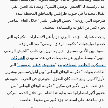
إمداد رئيسية لـ "الجيش الوطني الليبي". ومنذ ذلك الحين، بقي
القتال محتدماً في جنوب طرابلس والمناطق المحيطة ببلدة
طرحونه التي زودت "الجيش الوطني الليبي" خلال العام الماضي
بجزء كبير من القوات والمساندة المحلية.
ونتجت عمليات الزحف البري جزئياً عن الانتصارات التكتيكية التي
حققتها ميليشيات "حكومة الوفاق الوطني" ضد المرتزقة
السودانيين الأدنى مستوى الذين يقاتلون إلى جانب "الجيش الوطني
الليبي"، وسط تقارير عن تخفيضات في عدد متعهدي
الشركات
العسكرية
الخاصة
المتعاقدة
مع
"
مجموعة
فاغنر
الروسية"
التي
أطاحت بقوات "حكومة الوفاق الوطني" بين أيلول/سبتمبر وتشرين
الأول/أكتوبر. ومع ذلك، كان التحوّل الجوهري في الحرب الجوية هو
الذي لعب الدور الأكبر في تمكين "حكومة الوفاق الوطني" من
تحقيق أكبر انتصاراتها منذ بداية هذا العام، من خلال الدعم التركي
الذي ساعدها على استعادة جزء كبير من محيط العاصمة.