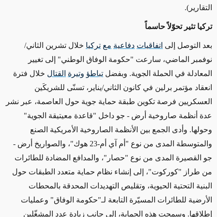
التقارير).
تركيا تثير تحوّلاً حاسماً
بعد التوصل إلى
اتفاقيات
دفاعية
مع
تركيا
خلال تشرين الثاني/
نوفمبر الماضي، سارعت "حكومة الوفاق الوطني" إلى تغيير
المعادلة في الحملة الجوية. وبفضل
تباطؤ
وتيرة
القتال
خلال فترة
انعقاد مؤتمر برلين في كانون الثاني/يناير، تسنّى للشريكَين
العسكريين فرصة تكوين طبقة حماية جوية حول العاصمة، عبر نشر
عدة أنظمة صاروخية أرض - جو داخل "قاعدة معيتيقة الجوية"
وحولها. وأدى الجمع بين الأنظمة الصاروخية الأمريكية الصنع
والمتوسطة المدى من نوع "أم آي أم-23 هوك"، والصواريخ أرض -
جو القصيرة المدى من نوع "حصار"، والمدافع المضادة للطائرات
من طراز "كوركوت"، إلى إنشاء نظام حماية متعدد الطبقات حول
البنية التحتية الحيوية، وتقليص التهديدات المحدقة بالمحطات
الأرضية للطائرات المسيّرة التابعة لـ"حكومة الوفاق" وعمليات
إطلاقها. وسمحت هذه الحماية، إلى جانب زيادة عدد المشغّلين