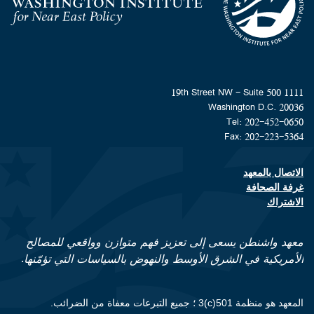
Homepage
1111 19th Street NW - Suite 500
Washington D.C. 20036
Tel: 202-452-0650
Fax: 202-223-5364
الاتصال بالمعهد
Footer contact links
غرفة الصحافة
الاشتراك
معهد واشنطن يسعى إلى تعزيز فهم متوازن وواقعي للمصالح
الأمريكية في الشرق الأوسط والنهوض بالسياسات التي تؤمّنها.
المعهد هو منظمة 501(c)3 ؛ جميع التبرعات معفاة من الضرائب.