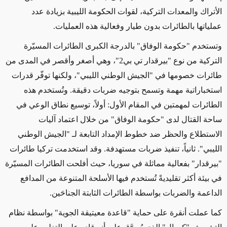
الأتراك والمعدات التركية، لقوات الحكومة الليبية بزيادة عدد
عملياتها بالطائرات بدون طيار وفعالية هذه العمليات.
وتستخدم "حكومة الوفاق" بالدرجة الكبرى الطائرات المسيّرة
التركية من نوع "بيرقدار تي بي2"، وهي أصغر وأقصر في المدى من
طائرات خصومها في "الجيش الوطني الليبي"، ولكنها توفّر قدرات
استخباراتية مهمة وتسمح بتوجيه ضربات دقيقة. وتُستخدم هذه
الطائرات لمهمتين في المقام الأول: أولاً، توسيع نطاق الوعي في
ساحة القتال لدى "حكومة الوفاق" من خلال اعتماد آليات
الاستطلاع والحظر ضد خطوط الإمداد التابعة لـ "الجيش الوطني
الليبي". ثانياً، تنفيذ ضربات مستهدفة. وقد استخدمت تركيا طائرات
"بيرقدار" بفعالية مماثلة في سوريا، حيث أفلحت الطائرات المسيّرة
في بيئة أكثر تقليديةً تُستخدم فيها الأسلحة المتنوعة من المدافع
الداعمة والضربات بواسطة الطائرات الثابتة الجناحَين.
كما عملت أنقرة على حماية "قاعدة معيتيقة الجوية" بواسطة نظام