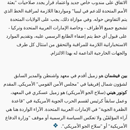
الاتفاق على مندوب خاص جديد واعتماد قرار يجدد صلاحيات "بعثة
الأمم المتحدة للدعم في ليبيا" ومواردها اللازمة لمراقبة الخط الذي
يتم التفاوض حوله. وفي موازاة ذلك، يجب على الولايات المتحدة
تشجيع جميع الأطراف - وخاصة الإمارات العربية المتحدة وتركيا -
على قبول أي خط يتم إضفاء الطابع الرسمي عليه، وتقديم الموارد
الاستخباراتية اللازمة للمراقبة والتحقق من امتثال كل طرف
والجهات الخارجية الداعمة له بهذا الالتزام.
بين فيشمان
هو زميل أقدم في معهد واشنطن والمدير السابق
لشؤون شمال إفريقيا في "مجلس الأمن القومي" الأمريكي. المقدم
كونور هيني
(سلاح الجو الأمريكي) هو زميل عسكري في المعهد،
وعمل سابقاً كرئيس لقسم الحرب الجوية الأمريكية في "قاعدة
الظفرة الجوية" في الإمارات العربية المتحدة. الآراء الواردة هنا هي
آراء المؤلفَيْن ولا تعكس السياسة الرسمية أو موقف "وزارة الدفاع
الأمريكية" أو "سلاح الجو الأمريكي".