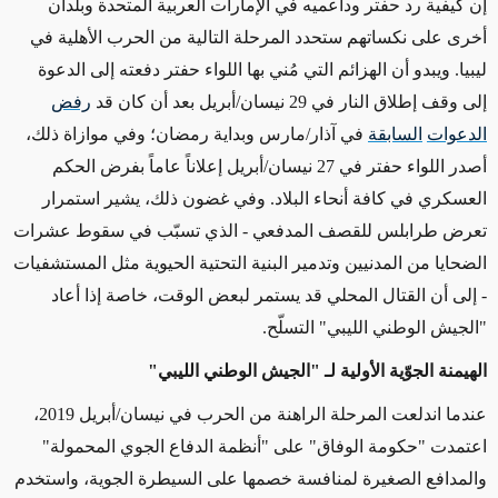
إن كيفية رد حفتر وداعميه في الإمارات العربية المتحدة وبلدان
أخرى على نكساتهم ستحدد المرحلة التالية من الحرب الأهلية في
ليبيا. ويبدو أن الهزائم التي مُني بها اللواء حفتر دفعته إلى الدعوة
إلى وقف إطلاق النار في 29 نيسان/أبريل بعد أن كان قد
رفض
الدعوات
السابقة
في آذار/مارس وبداية رمضان؛ وفي موازاة ذلك،
أصدر اللواء حفتر في 27 نيسان/أبريل إعلاناً عاماً بفرض الحكم
العسكري في كافة أنحاء البلاد. وفي غضون ذلك، يشير استمرار
تعرض طرابلس للقصف المدفعي - الذي تسبّب في سقوط عشرات
الضحايا من المدنيين وتدمير البنية التحتية الحيوية مثل المستشفيات
- إلى أن القتال المحلي قد يستمر لبعض الوقت، خاصة إذا أعاد
"الجيش الوطني الليبي" التسلّح.
الهيمنة الجوّية الأولية لـ
"الجيش الوطني الليبي"
عندما اندلعت المرحلة الراهنة من الحرب في نيسان/أبريل 2019،
اعتمدت "حكومة الوفاق" على "أنظمة الدفاع الجوي المحمولة"
والمدافع الصغيرة لمنافسة خصمها على السيطرة الجوية، واستخدم