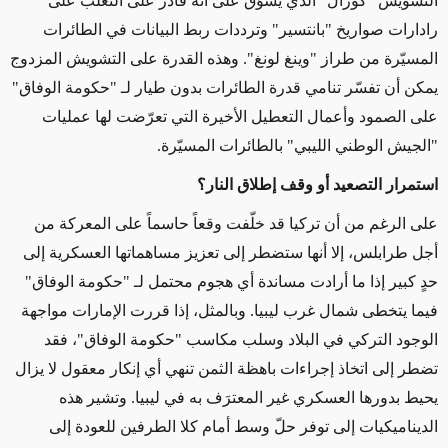
التشويش "كورال" الذي يُسوَّق على أنه قادر على التغلب على
رادارات صواريخ "بانتسير" وترددات ربط البيانات في الطائرات
المسيّرة من طراز "وينغ لونغ". وهذه القدرة على التشويش المزدوج
يمكن أن تفسّر تنامي قدرة الطائرات بدون طيار لـ "حكومة الوفاق"
على الصمود وأعمال التعطيل الأخيرة التي تعرّضت لها عمليات
"الجيش الوطني الليبي" بالطائرات المسيّرة.
استمرار التصعيد أو وقف إطلاق النار؟
على الرغم من أن تركيا قد خلّفت وقعاً حاسماً على المعركة من
أجل طرابلس، إلا أنها ستضطر إلى تعزيز مساهماتها العسكرية إلى
حدٍ كبير إذا ما أرادت مساندة أي هجوم محتمل لـ "حكومة الوفاق"
فيما يتخطى شمال غرب ليبيا. وبالمثل، إذا قررت الإمارات مواجهة
الوجود التركي في البلاد وسلب مكاسب "حكومة الوفاق"، فقد
تضطر إلى اتخاذ إجراءات باهظة الثمن تنهي أي إنكار معقول لا يزال
يحيط بدورها العسكري غير المعترَف به في ليبيا. وتشير هذه
الديناميكيات إلى توفر حلّ وسط أمام كلا الطرفين للعودة إلى