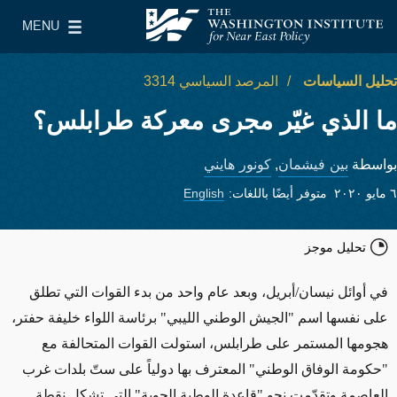
Skip to main content
MENU
معهد واشنطن لسياسات الشرق الأدنى
le Main Menu
تحليل السياسات
المرصد السياسي 3314
ما الذي غيّر مجرى معركة طرابلس؟
بين فيشمان
كونور هايني
بواسطة
,
٦ مايو ٢٠٢٠
متوفر أيضًا باللغات:
English
تحليل موجز
في أوائل نيسان/أبريل، وبعد عام واحد من بدء القوات التي تطلق
على نفسها اسم "الجيش الوطني الليبي" برئاسة اللواء خليفة حفتر،
هجومها المستمر على طرابلس، استولت القوات المتحالفة مع
"حكومة الوفاق الوطني" المعترف بها دولياً على ستّ بلدات غرب
العاصمة وتقدّمت نحو "قاعدة الوطية الجوية" التي تشكل نقطة