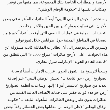
الأرضية والمطارات الخاصة بتلك المجموعة، مما منعها من توفير
الإمكانيات نفسها لـ "حكومة الوفاق الوطني".
واستخدم "الجيش الوطني الليبي" أيضاً الطائرات المأهولة في بعض
الأحيان التي تسبّبت بدمارٍ كبير بين الحين والآخر. وخلصت
التحقيقات الدولية في عمليات القصف التي أوقعت أعداداً كبيرة من
الضحايا في المناطق المدنية حول طرابلس خلال تموز/يوليو
وتشرين الثاني/نوفمبر إلى أنّ الطائرات المقاتلة كانت مسؤولة عن
هذه الحوادث - على الأرجح طائرات "ميراج
2000-9
" التي تنطلق من
"قاعدة الخادم الجوية" الإماراتية شرق بنغازي.
وسعياً لترسيخ هذا التفوق الجوي، عززت الإمارات أيضاً ترسانة
الصواريخ أرض - جو التابعة لـ "الجيش الوطني الليبي" عبر إضافة
العديد من صواريخ "بانتسير-أس1" إليها. وساعدت أنظمة الصواريخ
أرض-جو هذه قوات حفتر على حماية الأهداف العالية القيمة من
الطائرات بدون طيار وبعض الطائرات المأهولة التابعة لـ "حكومة
الوفاق الوطني" (على الرغم من معاناتها بعض الخسائر وفقاً لبعض