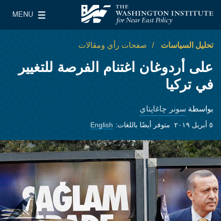
Skip to main content
MENU
معهد واشنطن لسياسات الشرق الأدنى
le Main Menu
تحليل السياسات
صفحات رأي ومقالات
على أردوغان اغتنام الفرصة للتغيير
في تركيا
سونر چاغاپتاي
بواسطة
٥ أبريل ٢٠١٩
متوفر أيضًا باللغات:
English