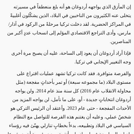
إن المأزق الذي يواجهه أردوغان هو أنه بلغ منعطفاً في مسيرته
يتخلى عنه الكثيرون من الناخبين في البلاد، الذين يشكّلون أغلبيةً
في المراكز الحضرية. لقد دخلت تركيا مرحلةً من الركود في آذار/
مارس، وأدى التراجع الاقتصادي المؤلم إلى انسحاب عددٍ أكبر من
المناصرين.
فإذا أراد أردوغان أن يعود إلى الساحة، عليه أن يصبح مرة أخرى
وجه التغيير الإيجابي في تركيا.
والفرصة متوافرة. فقد كانت تركيا تشهد عمليات اقتراع على
مستوى البلاد (ما مجموعه سبعة) أو تمر بأحداثٍ مفجعة (مثل
محاولة الانقلاب عام 2016) كل سنة منذ عام 2014. ولن يواجه
أردوغان انتخاباتٍ جديدة - أو، على ما نأمل، لن يواجه المزيد من
الأحداث المفجعة - حتى عام 2023. وأعتقد أن الرئيس التركي هو
شخصٌ عملي، وعليه أن يغتنم هذه الفرصة للتواصل مع النظام
السياسي في البلاد وتطبيعه، بدءاً بخطابٍ تنازلي يهنّئ فيه رؤساء