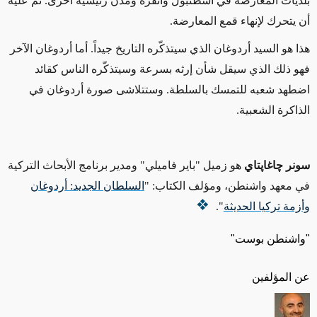
بلديات المعارضة في اسطنبول وأنقرة ومدن رئيسية أخرى. ثم عليه
أن يتحرك لإنهاء قمع المعارضة.
هذا هو السيد أردوغان الذي سيتذكّره التاريخ جيداً. أما أردوغان الآخر
فهو ذلك الذي سيقل شأن إرثه بسرعة وسيتذكّره الناس كقائد
اضطهد شعبه للتمسك بالسلطة. وستتلاشى صورة أردوغان في
الذاكرة الشعبية.
سونر چاغاپتاي
هو زميل "باير فاميلي" ومدير برنامج الأبحاث التركية
في معهد واشنطن، ومؤلف الكتاب: "
السلطان الجديد: أردوغان
وأزمة تركيا الحديثة
".
"واشنطن بوست"
عن المؤلفين