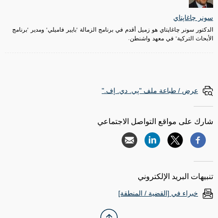
سونر چاغاپتاي
الدكتور سونر چاغاپتاي هو زميل أقدم في برنامج الزمالة "بايير فاميلي" ومدير "برنامج
الأبحاث التركية" في معهد واشنطن.
عرض / طباعة ملف "پي. دي. إف."
شارك على مواقع التواصل الاجتماعي
تنبيهات البريد الإلكتروني
خبراء في [القضية / المنطقة]