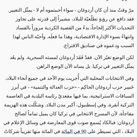
مرّ وقتٌ منذ أن كان أردوغان - سواء أحببتموه أم لا - يمثّل التغيير.
فقد دافع عن رؤيةٍ تطلّعيّة للبلاد، مشيراً إلى قدرته على تجاوز
التحديات الأكثر إلحاحاً، بدءً من القضية الكردية مروراً بالفساد
وانتهاءً بسوء الإدارة الاقتصادية، وهذا ما فعلَه. وأحبّه الناس لهذا
السبب ودعموه في صناديق الاقتراع.
لكن الوضع تغيّر الآن. فقدْ فَقَدَ أردوغان لمسته السحرية. ولم يعُد
يمثّل التغيير في تركيا. بل يساند الآن الوضع الراهن.
وفي الانتخابات المحلية التي أُجريت يوم الأحد في جميع أنحاء البلاد،
خَسِر حزب أردوغان الحاكِم - «حزب العدالة والتنمية» - في أبرز
السباقات الاستراتيجية، بما فيها مقعديْ رئاسة البلدية في العاصمة
التركية أنقرة، وفي إسطنبول، أكبر مدن البلاد. وشكّلت هذه الهزيمة
مفاجأة، لأن المسرح الانتخابي في تركيا كان يميل تماماً لصالح
أردوغان: فبالكاد يُسمع صوت قوى المعارضة في وسائل الإعلام في
البلاد ، التي تسيطر على
90
في المائة
في المائة منها تقريباً شركاتٌ