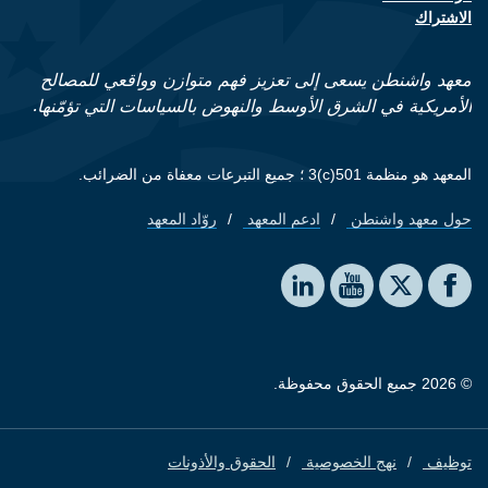
الاشتراك
معهد واشنطن يسعى إلى تعزيز فهم متوازن وواقعي للمصالح
الأمريكية في الشرق الأوسط والنهوض بالسياسات التي تؤمّنها.
المعهد هو منظمة 501(c)3 ؛ جميع التبرعات معفاة من الضرائب.
حول معهد واشنطن
ادعم المعهد
روّاد المعهد
Footer quick links
Social media
The Washington Institute on LinkedIn
The Washington Institute on YouTube
The Washington Institute on Facebook
The Washington Institute on X
© 2026 جميع الحقوق محفوظة.
توظيف
نهج الخصوصية
الحقوق والأذونات
Footer