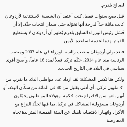
لصالح يلدرم.
قبل بضع سنوات فقط، كنت أعتقد أن الشعبية الاستثنائية لأردوغان
كانت هائلة جدّاً لدرجة أنها تخوّله حتى ضمان انتخاب جثّة. إلا أن
فَشَل رئيس الوزراء السابق يلدرم يُظهر أن أردوغان لا يستطيع
القيام بهذه الخدمة لساعده الأيمن.
فبعد تولي أردوغان منصب رئاسة الوزراء في عام 2003 ومنصب
الرئاسة منذ عام 2014، حَكَم تركيا فعلاً لمدة 16 عاماً، وأصبح أقوى
سياسي في البلاد في التاريخ الحديث.
ولكن هنا تكمن المشكلة: لقد ازداد عدد مواطني البلاد ما يقرب من
31 مليون تركي، أي أدنى بقليل من 40 في المائة من سكّان البلاد، أو
أنهم بلغوا سن الاقتراع تحت حُكمه. وهؤلاء المواطنون يحمّلون
أردوغان مسؤولية المشاكل في تركيا، بما فيها تَجدُّد النزاع مع
الأكراد وانهيار الاقتصاد، ناهيك عن البيئة القمعية المتزايدة تجاه
المعارضة.