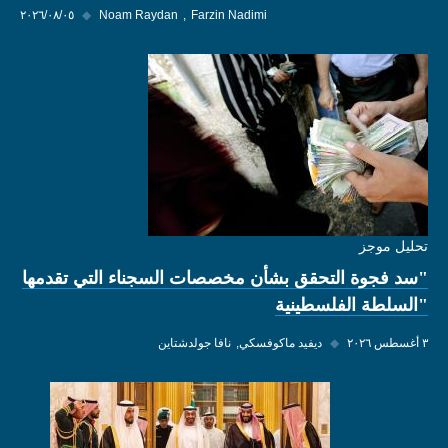
Farzin Nadimi
Noam Raydan
◆
٠٥‏/٠٨‏/٢٠٢٦
تحليل موجز
"سد فجوة التحقق بشأن مخصصات السجناء التي تقدمها
"السلطة الفلسطينية
٣ أغسطس ٢٠٢٦
◆
ديفيد ماكوفسكي
نافا جولدشتاين