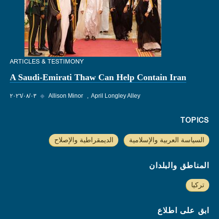
ARTICLES & TESTIMONY
A Saudi-Emirati Thaw Can Help Contain Iran
April Longley Alley
Allison Minor
◆
٠٣‏/٠٨‏/٢٠٢٦
TOPICS
السياسة العربية والإسلامية
الديمقراطية والإصلاح
المناطق والبلدان
تركيا
ابق على اطلاع