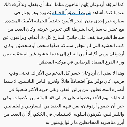
كما لم يَعُد أردوغان يُلهم الناخبين مثلما اعتاد أن يفعل. وتذكّرتُ ذلك
عندما كنتُ أشاهد
شريطاً مصوّراً للحملة
يُظهره وهو يجتاز في
سيارة عبر إحدى مدن البحر الأسود خاضعاً للحماية الأمنيّة المشددة،
مع عشرات سيارات الشرطة التي تحرس عربته. وكان العديد من
ضباط الشرطة يقف على جانبيْ الشارع كل 10 أقدام، ويراقبون عن
كثب الحشود التي لم تتجاوز سماكة صفّها شخص أو شخصيْن. وكان
أردوغان يرمي أكياساً من السلع إلى هذه الحشود غير المتحمّسة من
وراء الدرع المضاد للرصاص في موكبه المحصّن.
وهذا لا يعني أن أردوغان خسر كل الدعم بين الأتراك. فحتى وقتٍ
قريب، كان يوفّر نموّاً اقتصاديّاً هائلاً، ويُخرج الناس اليائسين، لا سيما
أنصاره المحافظين، من براثن الفقر. وبقي حزبه الأكثر شعبيةً في
انتخابات يوم الأحد بحصوله على حوالي 45 بالمائة من الأصوات. وفي
حين أن خصوم أردوغان، بمن فيهم العديد من اليساريين والعلمانيين
والليبراليين، يكرهون أسلوبه الاستبدادي في الحُكم، إلّا أن العديد من
أبرز مناصريه المحافظين ما زالوا يؤمنون به.