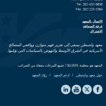
Tel: 202-452-0650
Fax: 202-223-5364
الاتصال بالمعهد
Footer contact links
غرفة الصحافة
الاشتراك
معهد واشنطن يسعى إلى تعزيز فهم متوازن وواقعي للمصالح
الأمريكية في الشرق الأوسط والنهوض بالسياسات التي تؤمّنها.
المعهد هو منظمة 501(c)3 ؛ جميع التبرعات معفاة من الضرائب.
حول معهد واشنطن
ادعم المعهد
روّاد المعهد
Footer quick links
Social media
The Washington Institute on LinkedIn
The Washington Institute on YouTube
The Washington Institute on Facebook
The Washington Institute on X