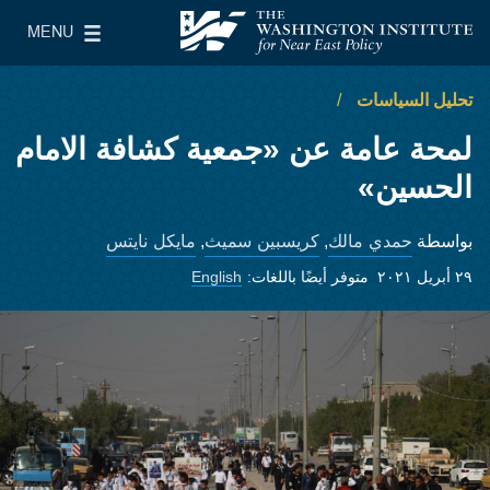
Skip to main content
MENU
معهد واشنطن لسياسات الشرق الأدنى
le Main Menu
تحليل السياسات
لمحة عامة عن «جمعية كشافة الامام
الحسين»
حمدي مالك
كريسبين سميث
مايكل نايتس
بواسطة
,
,
٢٩ أبريل ٢٠٢١
متوفر أيضًا باللغات:
English