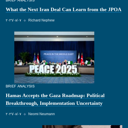
BRIEF ANALYSIS
What the Next Iran Deal Can Learn from the JPOA
Richard Nephew
◆
٠٧‏/٠٨‏/٢٠٢٦
BRIEF ANALYSIS
Hamas Accepts the Gaza Roadmap: Political
Breakthrough, Implementation Uncertainty
Neomi Neumann
◆
٠٧‏/٠٨‏/٢٠٢٦