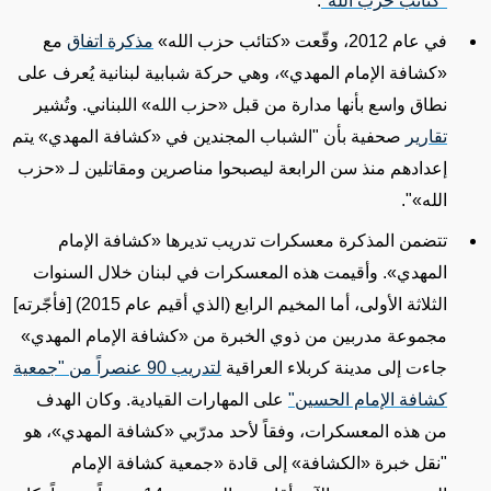
"كتائب حزب الله"
.
في عام 2012، وقّعت
«
كتائب حزب الله
»
مذكرة اتفاق
مع
«
كشافة الإمام المهدي
»
، وهي حركة شبابية لبنانية يُعرف
على
نطاق واسع
بأنها مدارة من قبل
«
حزب الله
»
اللبناني. وتُشير
تقارير
صحفية بأن "الشباب المجندين في
«
كشافة المهدي
»
يتم
إعدادهم
منذ سن الرابعة ليصبحوا مناصرين ومقاتلين لـ
«
حزب
الله
»
".
تتضمن المذكرة
معسكرات تدريب
تديرها
«
كشافة الإمام
المهدي
»
. وأقيمت هذه المعسكرات في لبنان خلال السنوات
الثلاثة الأولى، أما المخيم الرابع (الذي أقيم عام 2015) [فأجّرته]
مجموعة مدربين من
ذوي الخبرة
من
«
كشافة الإمام المهدي
»
جاءت إلى مدينة كربلاء العراقية
لتدريب 90 عنصراً من "جمعية
كشافة الإمام الحسين"
على المهارات القيادية.
وكان الهدف
من هذه المعسكرات،
وفقاً لأحد
مدرّبي
«
كشافة المهدي
»،
هو
"نقل خبرة
«ال
كشافة
»
إلى
قادة
«
جمعية كشافة الإمام