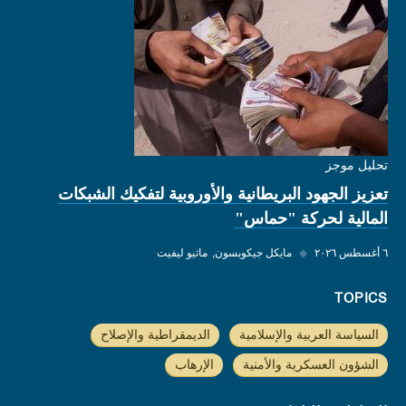
تحليل موجز
تعزيز الجهود البريطانية والأوروبية لتفكيك الشبكات
المالية لحركة "حماس"
٦ أغسطس ٢٠٢٦
◆
مايكل جيكوبسون
ماثيو ليفيت
TOPICS
السياسة العربية والإسلامية
الديمقراطية والإصلاح
الشؤون العسكرية والأمنية
الإرهاب