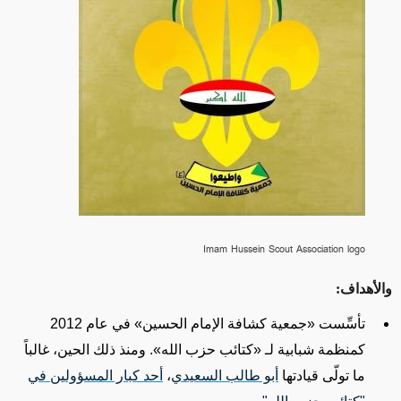
Imam Hussein Scout Association logo
والأهداف
:
تأسِّست
«
جمعية كشافة الإمام الحسين
»
في عام 2012
كمنظمة شبابية
لـ
«
كتائب حزب الله
»
. ومنذ
ذلك الحين
، غالباً
ما تولّى قيادتها
أبو طالب السعيدي
،
أحد كبار المسؤولين في