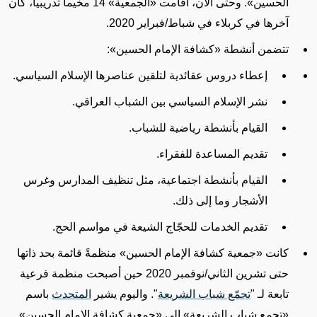
الحسين
»
. وحتى الآن، أقامت
«ال
جمعية
»
14 مخيماً تدريبياً،
كان
آخرها
في كربلاء
في شباط/فبراير 2020.
تتضمن أنشطة
«
كشافة الإمام الحسين
»
:
إعطاء دروس عقائدية لتلقين عناصرها الإسلام السياسي.
نشر الإسلام السياسي بين الشباب العراقي.
القيام بأنشطة رياضية للشباب.
تقديم المساعدة للفقراء.
القيام بأنشطة اجتماعية،
مثل تنظيف المدارس وغرس
الأشجار وما إلى
ذلك.
تقديم الخدمات للحجّاج الشيعة في مواسم الحج.
كانت
«
جمعية كشافة الإمام الحسين
»
منظمةً قائمة بحد ذاتها
حتى تشرين الثاني/نوفمبر 2020 حين أصبحت منظمة فرعية
تابعة لـ "
تجمّع شباب الشريعة
". واليوم يشير
المتحدث
باسم
«
تجمع شباب الشريعة
»
إلى
«
جمعية كشافة الإمام الحسين
»