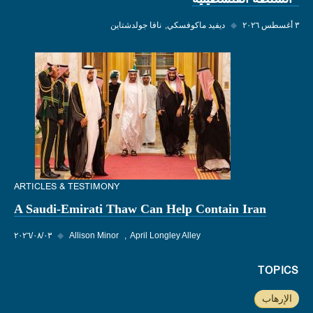
٣ أغسطس ٢٠٢٦
◆
ديفيد ماكوفسكي
نافا جولدشتاين
ARTICLES & TESTIMONY
A Saudi-Emirati Thaw Can Help Contain Iran
April Longley Alley
Allison Minor
◆
٠٣‏/٠٨‏/٢٠٢٦
TOPICS
الإرهاب