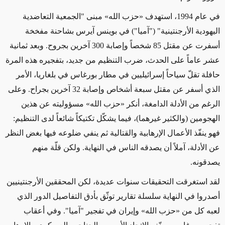
في عام 1994، استهدف «حزب الله» مبنى "الجمعية التعاضدية
اليهودية الأرجنتينية" ("آميا") في بوينس آيرس بشاحنة مفخخة
أسفرت عن مقتل 85 شخصاً وإصابة 300 آخرين بجروح. وبعد ثمانية
عشر عاماً على الحدث، ضرب التنظيم من جديد، بتفجيره هذه المرة
حافلة تقلّ سياحاً إسرائيليين في مطار بورغاس في بلغاريا، الأمر
الذي أسفر عن مقتل سبعة أشخاص وإصابة 32 آخرين بجراح. وعلى
الرغم من الأدلة الدامغة، أنكر «حزب الله» مسؤوليته عن هذين
الهجومين (والكثير غيرهما)، فيما يشكّل تكتيكاً شائعاً لدى التنظيم:
فهو ينفّذ الأعمال الإرهابية والقتالية ثم ينفي ضلوعه فيها بغض النظر
عن الأدلة، آملاً أن يصدقه الناس في النهاية. ولكن قلّة منهم
يصدقونه.
لقد استغرقت التحقيقات سنوات عديدة، لكن المحققين الأرجنتينيين
أصدروا في النهاية سلسلة تقارير توثّق بأدق التفاصيل الدور الذي
لعبه كل من «حزب الله» وإيران في تفجير "آميا". وفي أعقاب