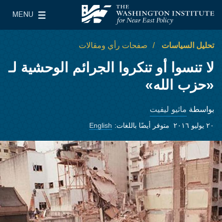
Skip to main content
MENU
معهد واشنطن لسياسات الشرق الأدنى
le Main Menu
تحليل السياسات
صفحات رأي ومقالات
لا تنسوا أو تنكروا الجرائم الوحشية لـ
«حزب الله»
ماثيو ليفيت
بواسطة
٢٠ يوليو ٢٠١٦
متوفر أيضًا باللغات:
English