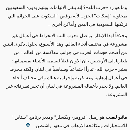
وما هو رد «حزب الله»؟ إنه ينفي الاتهامات ويتهم بدوره السعوديين
بمحاولة "إسكات" الحزب لأنه يرفض "السكوت على الجرائم التي
ترتكبها السعودية في اليمن وأماكن أخرى".
وخلافاً لهذا الإنكار، يواصل «حزب الله» الانخراط في أعمال غير
مشروعة في مختلف أنحاء العالم. وهذا الأسبوع، بحلول ذكرى اثنتين
من أضخم هجمات الحزب في جوانب معاكسة من العالم - من
بلغاريا إلى الأرجنتين - آن الأوان فعلاً لتسمية الأشياء بمسمياتها:
يعتبر «حزب الله» تياراً اجتماعياً وسياسياً في لبنان ولكنه ينخرط
في أعمال إرهابية وعسكرية وإجرامية هناك وفي مختلف أنحاء
العالم. ولا يجدر بأعماله المشروعة في لبنان أن تجيز تصرفاته غير
المشروعة.
ماثيو ليفيت
هو زميل "فرومر- ويكسلر" ومدير برنامج "ستاين"
للاستخبارات ومكافحة الإرهاب في معهد واشنطن.