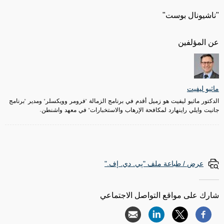
"ناشيونال بوست"
عن المؤلفين
ماثيو ليفيت
الدكتور ماثيو ليفيت هو زميل أقدم في برنامج الزمالة "فرومر وويكسلر" ومدير "برنامج
جانيت وايلي راينهارد لمكافحة الإرهاب والاستخبارات" في معهد واشنطن.
عرض / طباعة ملف "پي. دي. إف."
شارك على مواقع التواصل الاجتماعي