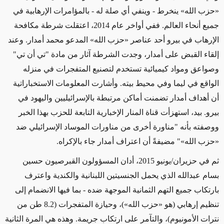
«حزب الله» ينخرط - وينفي أي صلة له - بالمؤامرات الإرهابية في
جميع أنحاء العالم. ففي أواخر عام 2014، اعتقلت شرطة مكافحة
الإرهاب في بيرو أحد عناصر «حزب الله» المدعو محمد أمدار. وعند
إلقاء القبض على أمدار، وجدت الشرطة آثار من مادة "تي أن تي"
وصواعق ومواد كيميائية تستخدم لتصنيع المتفجرات في منزله
الواقع في ليما وفي محيط بيته. وأشارت المعلومات الاستخباراتية
أن أهداف أمدار تضمنت أماكن مرتبطة بالإسرائيليين واليهود في
بيرو. بيد، استهزأت قناة المنار الإخبارية التابعة للحزب بهذا الخبر
ووصفته بأنه "مناورة أخرى من مناورات الموساد الإسرائيلي ضد
«حزب الله»" مضيفةً أن اعتراف أمدار جاء بالإكراه.
ثم في حزيران/يونيو 2015، أدان المسؤولون القبرصيون حسين
بسام عبدالله الذي يحمل الجنسيتين اللبنانية والكندية واعترف
بارتكاب جميع التهم الثمانية الموجهة ضده - بما فيها الانضمام إلى
تنظيم إرهابي (هو «حزب الله»)، وحيازة المتفجرات (8.2 طن من
نترات الأمونيوم)، والتآمر على ارتكاب جريمة. وهذه هي المرة الثانية