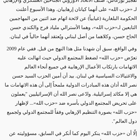
تفجير بورغاس، صنّف الاتحاد الأوروبي الجناحين العسكري والإرهابي
لـ «حزب الله» على أنهما كيانان إرهابيان. وهذا الأسبوع أعلنت
الحكومة البلغارية (غيابياً) عن لائحة اتهام ضد اثنين من المهاجمين
التابعين لـ«حزب الله»، وهما الأسترالي ملياد فرح والكندي حسن
الحاج حسن، وكلاهما من أصل لبناني ويُعتقد أنهما حالياً في لبنان.
وفي الواقع، سبق أن شهدنا مثل هذا النهج من قبل. ففي عام 2009
تعرّض «حزب الله» لضغط المجتمع الدولي حيث انهالت عليه
الاتهامات بارتكاب الأعمال الإرهابية في جميع أنحاء العالم
والاغتيالات السياسية في لبنان. بيد أن أمين الحزب السيد حسن
نصر الله أدان هذه المبادرات الدولية ملمحاً إلى أن هذه الاتهامات ما
هي إلا مكائد إسرائيلية. وادّعى نصر الله أن الإسرائيليين "يعملون
على تحريض المجتمع الدولي بأسره ضد «حزب الله»... لإظهار
«حزب الله» بصورة التنظيم الإرهابي وفقاً للمجتمع الدولي ولجميع
دول العالم".
إلّا أن «حزب الله» ينكر اليوم كما أنكر في السابق، مسؤوليته عن