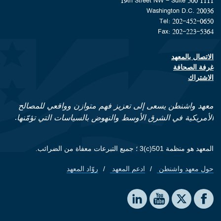
1111 19th Street NW - Suite 500
Washington D.C. 20036
Tel: 202-452-0650
Fax: 202-223-5364
الاتصال بالمعهد
Footer contact links
غرفة الصحافة
الاشتراك
معهد واشنطن يسعى إلى تعزيز فهم متوازن وواقعي للمصالح
الأمريكية في الشرق الأوسط والنهوض بالسياسات التي تؤمّنها.
المعهد هو منظمة 501(c)3 ؛ جميع التبرعات معفاة من الضرائب.
حول معهد واشنطن
ادعم المعهد
روّاد المعهد
Footer quick links
Social media
The Washington Institute on LinkedIn
The Washington Institute on YouTube
The Washington Institute on Facebook
The Washington Institute on X