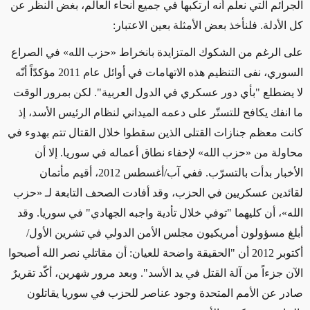
الجرائم التي نعلم أنه ارتكبها في جميع أنحاء العالم، بغض النظر عن
كل الأدلة. فلنأخذ بعض الأمثلة بعين الاعتبار:
على الرغم من الشكوك المتزايدة بانخراط «حزب الله» في الصراع
السوري، نفى التنظيم هذه الاتهامات في أوائل عام 2011 مؤكدّاً أنّه
لا يضطلع "بأي دور عسكري في الدول العربية". لكن بمرور الوقت
ما انفك يكافح للتستّر على دعمه الميداني لنظام الرئيس الأسد، إذ
كانت معظم جنازات القتلى الذين سقطوا خلال القتال تتم بهدوء في
محاولة من «حزب الله» لإخفاء نطاق أعماله في سوريا. إلا أن
الأخبار بدأت بالتسرّب. ففي آب/أغسطس 2012، أقيم مأتمان
لقائدين عسكريين في الحزب، وقد أفادت الصحف التابعة لـ «حزب
الله»، أن كليهما "توفي خلال تأدية واجبه الجهادي" في سوريا. وقد
أبلغ مسؤولون أمريكيون مجلس الأمن الدولي في تشرين الأول/
أكتوبر 2012 أن "الحقيقة واضحة للعيان: أن مقاتلي نصر الله أصبحوا
الآن جزءاً من آلة القتل في يد الأسد". وبعد مرور شهرين، أكّد تقريرٌ
صادر عن الأمم المتحدة وجود عناصر للحزب في سوريا يقاتلون