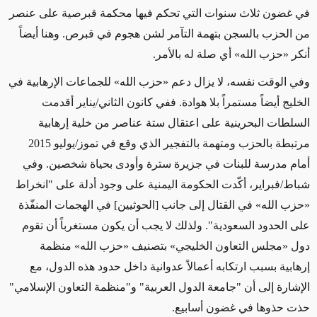
في غضون ثلاث سنوات التي تحكم فيها محكمة قبرصية على عنصر
من الحزب بالسجن بتهمة التآمر لشن هجوم في قبرص. وهنا أيضاً
أنكر «حزب الله» أي صلة له بالأمر.
وفي الوقت نفسه، لا يزال دعم «حزب الله» للجماعات الإرهابية في
الخليج أيضاً مستمراً بلا هوادة. ففي كانون الثاني/يناير أقدمت
السلطات البحرينية على اعتقال ستة عناصر من خلية إرهابية
مرتبطة بالحزب ومتهمة بالتفجير الذي وقع في تموز/يوليو 2015
أمام مدرسة للبنات في جزيرة سترة وأودى بحياة شخصين. وفي
شباط/فبراير، أكّدت الحكومة اليمنية على وجود أدلة على "انخراط
«حزب الله» في القتال إلى جانب [الحوثيين] في الهجمات المنفّذة
على الحدود السعودية". ولذلك لا يجب أن يكون مستغرباً أن تقوم
دول «مجلس التعاون الخليجي» بتصنيف «حزب الله» منظمة
إرهابية بسبب ارتكابه أعمالاً عدوانية داخل حدود هذه الدول، مع
الإشارة إلى أن "جامعة الدول العربية" و"منظمة التعاون الإسلامي"
حذت حذوها في غضون أسابيع.