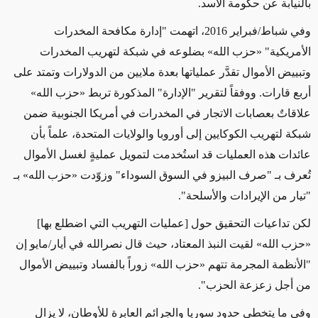
بالنيابة عن حكومة الأسد.
وفي شباط/فبراير 2016، اتهمت "إدارة مكافحة المخدرات
الأمريكية" «حزب الله» بضلوعه في شبكة لتهريب المخدرات
وتبييض الأموال تقدَّر عملياتها بعدة ملايين من الدولارات وتمتد على
أربع قارات. ووفقاً لتقرير "الإدارة" المذكورة تربط «حزب الله»
علاقاتٌ بعصابات الاتجار في المخدرات في أمريكا الجنوبية ضمن
شبكة لتهريب الكوكايين إلى أوروبا والولايات المتحدة، علماً بأن
عائدات هذه العمليات قد استُخدمت لتمويل عمليةٍ لغسل الأموال
تُعرف بـ "صرف البيزو في السوق السوداء" وزوّدت «حزب الله» بـ
"تيار من الإيرادات والأسلحة".
لكن تداعيات التحقيق حول [عمليات التهريب التي اضطلع بها]
«حزب الله» لقيت النبذ المعتاد، حيث قال نصرالله في أيار/مايو إن
"الأنظمة المجرمة تتهم «حزب الله» زوراً بالفساد وتبييض الأموال
من أجل زعزعة الحزب".
وفي ما يتخطى حدود سوريا والجرائم العابرة للأوطان، لا يزال