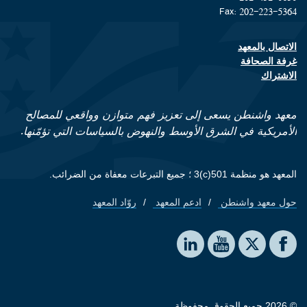
Fax: 202-223-5364
الاتصال بالمعهد
Footer contact links
غرفة الصحافة
الاشتراك
معهد واشنطن يسعى إلى تعزيز فهم متوازن وواقعي للمصالح
الأمريكية في الشرق الأوسط والنهوض بالسياسات التي تؤمّنها.
المعهد هو منظمة 501(c)3 ؛ جميع التبرعات معفاة من الضرائب.
حول معهد واشنطن
ادعم المعهد
روّاد المعهد
Footer quick links
Social media
The Washington Institute on LinkedIn
The Washington Institute on YouTube
The Washington Institute on Facebook
The Washington Institute on X
© 2026 جميع الحقوق محفوظة.