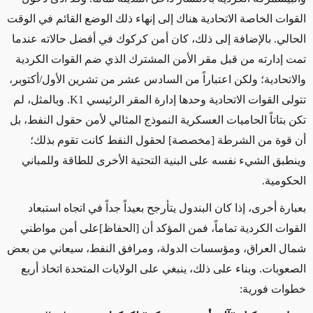
القوات الخاصة الاتحادية هناك إلى إنهاء ذلك الوضع القائم في الوقت
الحالي. بالإضافة إلى ذلك، كان أمن كركوك في أفضل حالاته عندما
تمت إدارته من قبل مقر الأمن المشترك الذي ضم القوات الكردية
والاتحادية؛ ولكن اعتباراً من السادس عشر من تشرين الأول/أكتوبر،
تتولى القوات الاتحادية وحدها إدارة المقر الرئيسي
K1
. وبالمثل، لم
تكن بتاتاً الحاميات العسكرية النموذج المثالي لأمن حقول النفط، بل
أن قوة من الشرطة [مخصصة] لحقول النفط كانت تقوم بذلك؛
وينطبق الشيء نفسه على البنية التحتية الأخرى للطاقة وللمباني
الحكومية.
بعبارة أخرى، إذا كان البندول يتأرجح بعيداً جداً في اتجاه استبعاد
القوات الكردية تماماً، فمن المؤكد أن [الحفاظ]على أمن مواطني
شمال العراق، ومؤسسات الدولة، ومرافق النفط، سيعاني من بعض
الصعوبات. وبناء على ذلك، ينبغي على الولايات المتحدة اتخاذ أربع
خطوات فورية: