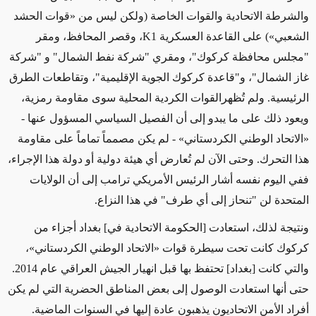
والشرطة الاتحادية والقوات الخاصة (ولكن ليس من «قوات الحشد
الشعبي») على القاعدة العسكرية
K1
، وقصر المحافظ، ومقر
"مجلس محافظة كركوك"، ومقري "شركة نفط الشمال" و "شركة
غاز الشمال"، و"قاعدة كركوك الجوية الإقليمية"، وتقاطعات الطرق
الرئيسية. ولم تُظهرالقوات الكردية المحلية سوى مقاومة رمزية،
ويعود ذلك على ما يبدو إلى أن الفصيل السياسي المسؤول عنها -
«الاتحاد الوطني الكردستاني» - لم يكن مصمماً تماماً على مقاومة
هذا التحرك. وحتى الآن لم تُعارض أي هيئة دولية أو دولة هذا الإجراء،
ففي اليوم نفسه أشار الرئيس الأمريكي ترامب إلى أن الولايات
المتحدة لن "تنحاز إلى أي طرف" في هذا النزاع.
ونتيجة لذلك، استعادت [الحكومة الاتحادية في] بغداد أجزاء من
كركوك كانت تحت سيطرة قوات «الاتحاد الوطني الكردستاني»،
والتي كانت [بغداد] تحتفظ بها قبل انهيار الجيش العراقي عام 2014.
حتى أنها استعادت الوصول إلى بعض المناطق الحضرية التي لم يكن
أفراد الأمن الاتحاديون يذهبون عادة إليها في السنوات الماضية.