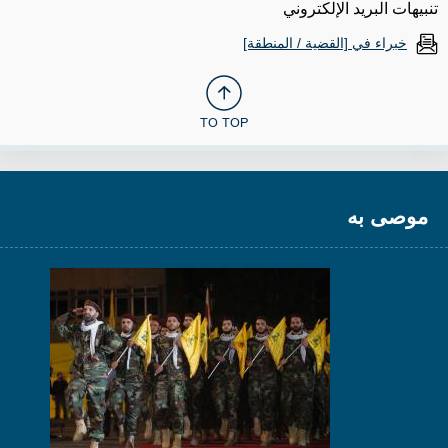
تنبيهات البريد الإلكتروني
خبراء في [القضية / المنطقة]
TO TOP
موصى به