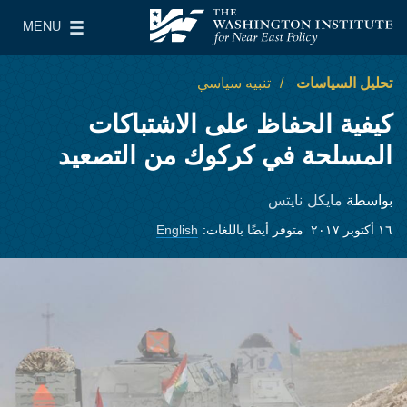
Skip to main content
MENU
معهد واشنطن لسياسات الشرق الأدنى
le Main Menu
تحليل السياسات
تنبيه سياسي
كيفية الحفاظ على الاشتباكات
المسلحة في كركوك من التصعيد
مايكل نايتس
بواسطة
١٦ أكتوبر ٢٠١٧
متوفر أيضًا باللغات:
English