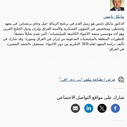
مايكل نايتس
الدكتور مايكل نايتس هو زميل أقدم في برنامج الزمالة "جيل وجاي برنشتاين" في معهد
واشنطن، ومتخصص في الشؤون العسكرية والأمنية للعراق وإيران ودول الخليج العربي
وهو أحد مؤسسي منصة "الأضواء الكاشفة للميليشيات"، التي تقدم تحليلاً متعمقاً
للتطورات المتعلقة بالميليشيات المدعومة من إيران في العراق وسوريا. وقد شارك في
تأليف دراسة المعهد لعام 2020 "التكريم من دون الاحتواء: مستقبل «الحشد الشعبي»
في العراق".
عرض / طباعة ملف "پي. دي. إف."
شارك على مواقع التواصل الاجتماعي