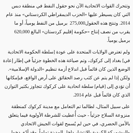
وتتحرك القوات الاتحادية الآن نحو حقول النفط في منطقة دبس
التي كان يسيطر عليها «الحزب الديمقراطي الكردستاني» منذ عام
2014. وتنتج هذه الحقول
275,000
برميل من النفط يومياً، أو ما
يقرب من نصف إنتاج «حكومة إقليم كردستان» البالغ
620,000
برميل يومياً.
ولم تعترض الولايات المتحدة على عودة [سلطة الحكومة الاتحادية
في] بغداد إلى كركوك، وتم صياغة هذه الخطوة جزئياً في إطار إعادة
الوضع الذين كان قائماً قبل اندلاع أزمة تنظيم «الدولة الإسلامية».
ولكن إذا لم يتم عن كثب رصد الحقائق على أرض الواقع، فبإمكانها
أن تؤدي إلى [قيام] سلطة اتحادية على كركوك تتجاوز بكثير التوازن
الذي كان قائماً قبل عام 2014.
على سبيل المثال، لطالما تم التعامل مع مدينة كركوك كمنطقة
منزوعة السلاح جزئياً - حيث أُعطيت للشرطة الأولوية فيما يتعلق
بالأمن الحضري، في حين لم يُسمح لقوات الجيش الاتحادي
والبيشمركة الكردية بالانتشار داخل المدينة تماماً. وقد أدّى دخول