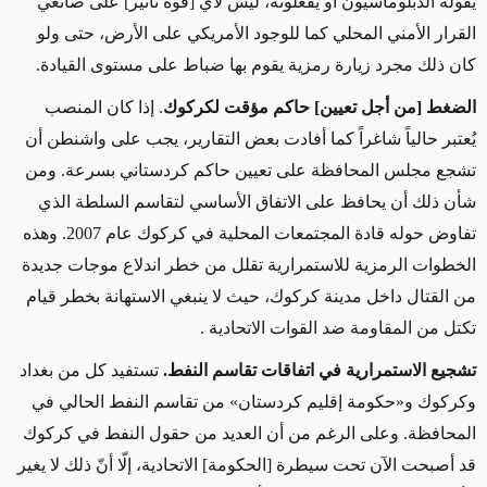
يقوله الدبلوماسيون أو يفعلونه، ليس لأي [قوة تأثير] على صانعي
القرار الأمني ​​المحلي كما للوجود الأمريكي على الأرض، حتى ولو
كان ذلك مجرد زيارة رمزية يقوم بها ضباط على مستوى القيادة.
الضغط [من أجل تعيين] حاكم مؤقت لكركوك
. إذا كان المنصب
يُعتبر حالياً شاغراً كما أفادت بعض التقارير، يجب على واشنطن أن
تشجع مجلس المحافظة على تعيين حاكم كردستاني بسرعة. ومن
شأن ذلك أن يحافظ على الاتفاق الأساسي لتقاسم السلطة الذي
تفاوض حوله قادة المجتمعات المحلية في كركوك عام 2007. وهذه
الخطوات الرمزية للاستمرارية تقلل من خطر اندلاع موجات جديدة
من القتال داخل مدينة كركوك، حيث لا ينبغي الاستهانة بخطر قيام
تكتل من المقاومة ضد القوات الاتحادية .
تشجيع الاستمرارية في اتفاقات تقاسم النفط.
تستفيد كل من بغداد
وكركوك و«حكومة إقليم كردستان» من تقاسم النفط الحالي في
المحافظة. وعلى الرغم من أن العديد من حقول النفط في كركوك
قد أصبحت الآن تحت سيطرة [الحكومة] الاتحادية، إلّا أنّ ذلك لا يغير