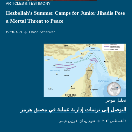
ARTICLES & TESTIMONY
Hezbollah’s Summer Camps for Junior Jihadis Pose
a Mortal Threat to Peace
David Schenker
◆
٠٦‏/٠٨‏/٢٠٢٦
تحليل موجز
التوصل إلى ترتيبات إدارية عملية في مضيق هرمز
٦ أغسطس ٢٠٢٦
◆
نعوم ريدان
فرزين نديمي