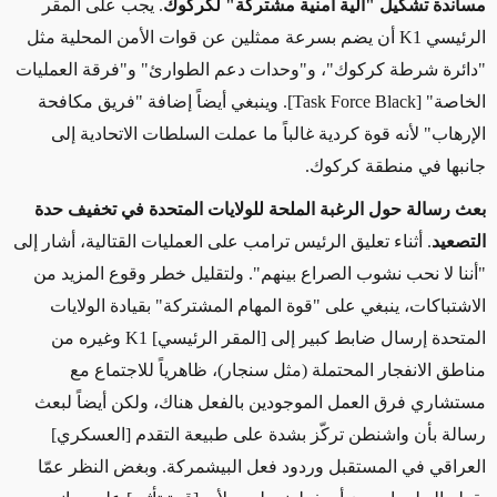
مساندة
تشكيل "آلية أمنية مشتركة" لكركوك
. يجب على المقر
الرئيسي
K1
أن يضم بسرعة ممثلين عن قوات الأمن المحلية مثل
"دائرة شرطة كركوك"، و"وحدات دعم الطوارئ" و"فرقة العمليات
الخاصة" [
Task Force Black
]. وينبغي أيضاً إضافة "فريق مكافحة
الإرهاب" لأنه قوة كردية غالباً ما عملت السلطات الاتحادية إلى
جانبها في منطقة كركوك.
بعث رسالة حول الرغبة الملحة للولايات المتحدة في تخفيف حدة
التصعيد
. أثناء تعليق الرئيس ترامب على العمليات القتالية، أشار إلى
"أننا لا نحب نشوب الصراع بينهم". ولتقليل خطر وقوع المزيد من
الاشتباكات، ينبغي على "قوة المهام المشتركة" بقيادة الولايات
المتحدة إرسال ضابط كبير إلى [المقر الرئيسي]
K1
وغيره من
مناطق الانفجار المحتملة (مثل سنجار)، ظاهرياً للاجتماع مع
مستشاري فرق العمل الموجودين بالفعل هناك، ولكن أيضاً لبعث
رسالة بأن واشنطن تركّز بشدة على طبيعة التقدم [العسكري]
العراقي في المستقبل وردود فعل البيشمركة. وبغض النظر عمّا