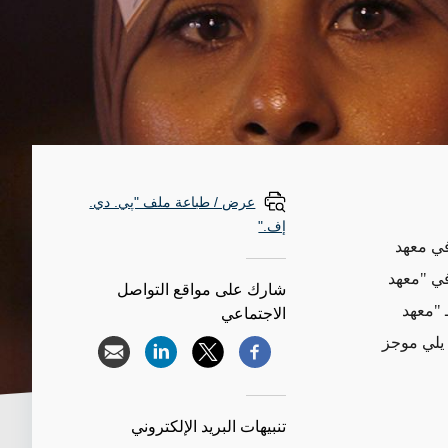
عرض / طباعة ملف "پي. دي.
إف."
في معهد
في "معهد
شارك على مواقع التواصل
 "معهد
الاجتماعي
يلي موجز
تنبيهات البريد الإلكتروني