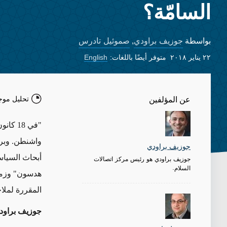
السامّة؟
جوزيف براودي
صموئيل تادرس
بواسطة
,
٢٢ يناير ٢٠١٨
متوفر أيضًا باللغات:
English
تحليل موج
عن المؤلفين
"في 8
واشنطن. وبرا
جوزيف براودي
أبحاث السياسة
جوزيف براودي هو رئيس مركز اتصالات
السلام.
هدسون" وزمي
المقررة لملاح
جوزيف براود