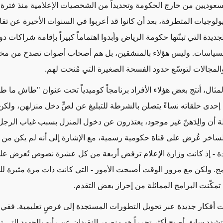
عوديين من خارج الحكومة وتحديداً من الشخصيات الإعلامية منذ فترة
ولوجيات المتطرفة، بعد أن كانوا قد أعربوا في السنوات الأخيرة عن تفا
ديدة التي تبنّتها حكومة الرياض وأبدوا اهتماماً كبيراً بإقامة شراكات دول
 السياسات. وليس هؤلاء بالمنشقين، بل هم أصحاب أصوات تصدح من مخ
مجالات لتوسّع حدود الفسحة الصغيرة التي مُنحت لهم.
مثال، أنتج بعض هؤلاء الأفراد برنامجاً كوميدياً تحت عنوان "طاش ما 
دى حلقاته نساءً يتصلن بالشرطة للتبليغ عن لصٍّ دخل منزلهن، ولكن
أن والِدَهنّ غير موجود، يعتذرون عن دخول المنزل بسبب غياب الرجل
لساخر عُرض على قناة حكومية رسمية، مع الإشارة إلى أنه لم يكن من
يدة - إذ كانت وزارة الإعلام ترفض أربعة من كل عشرة نصوص تُعرض عل
مج. ولكن مع مرور الوقت أصبحت الأمور - التي كانت ذات مرة مثيرة للج
 تمكّنت البرامج المماثلة من إحراز بعض التقدم.
شدد سابق أصبح أكثر تحرراً هو منصور النقيدان عن رأيه بالجهود التي تب