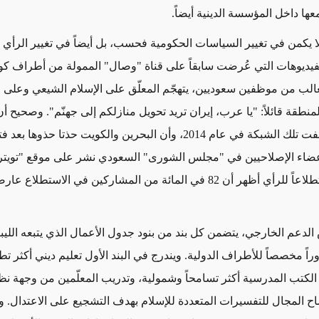
ها داخل المؤسسة الدينية أيضاً.
ا يكمن في تغيير السياسات الحكومية فحسب، بل أيضاً في تغيير الرأي ا
يديوهات التي عُرضت سابقاً على قناة "وصال" الممولة من أطراف كويت
غالب من موظفين سعوديين، يتهجّم المعلّق على الإسلام الشيعي وعلى 
لمنطقة قائلاً: "يا عرب، إيران تريد تحويل منازلكم إلى جهنّم". وصحيح أ
السعودية أوقفت تلك الشبكة في عام 2014، وأن البحرين والكويت حذتا حذوه
لأعضاء الإصلاحيين في "مجلس الشورى" السعودي نشر على موقع "تويتر
على ذلك استطلاعاً للرأي أظهر أن 82 في المائة من المشاركين في الاستطلاع
لدعم الخارجي، يتضمن كل بند من بنود جدول الأعمال الذي يتبعه الليب
اً مخصصاً للأطراف الدولية. ويندرج في البند الأول تعليم ديني أكثر تطو
لكتب المدرسية أكثر تسامحاً وشمولية، وتدريب المعلّمين من وجهة نظ
ساح المجال للتفسيرات المتعددة للإسلام بهدف التشجيع على الاعتدال. و