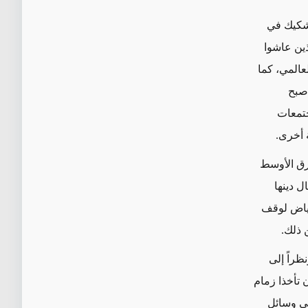
تشكيك في
ذين عاشوا
لعالمي، كما
أصبح
جتمعات
 أخرى.
رق الأوسط
ل دينها
رياض لوقف
 ذلك.
راً إلى
ن تأخذا زمام
في وسائل