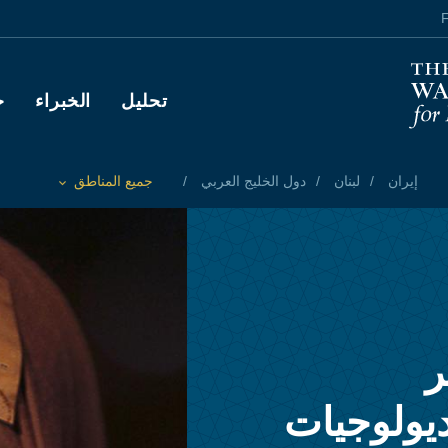
F
Main navigation
تحليل
الخبراء
ح
إيران
لبنان
دول الخليج العربي
جميع المناطق
Toggle List of
ر
ديولوجيات