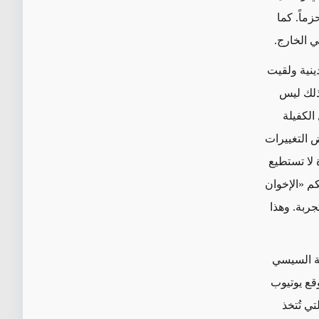
زماً. كما
ي الخارج.
ورة دينية ولقيت
ذلك ليس
الكفيلة
ض التغييرات
 لا تستطيع
كم «الإخوان
جربة. وهذا
مة السيسي
وقع يوتيوب
تي تُتخذ