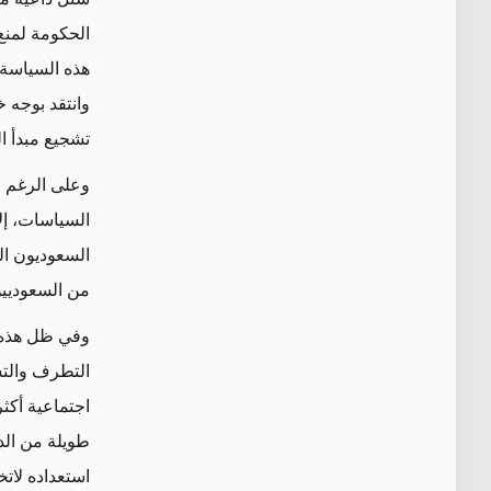
الحكومة لمنع
هذه السياسة 
وانتقد بوجه 
تشجيع مبدأ ال
وعلى الرغم 
السياسات، إلا
السعوديون ال
من السعوديين
وفي ظل هذه ا
التطرف والتشج
طويلة من الدع
استعداده لات