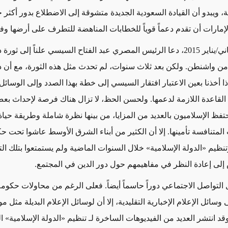
ية، ويبدو أن القيادة السعودية الجديدة متشوقة إلى الاضطلاع بدور أكثر ح
لإمارات أن تقدم دعماً قوياً للخطابات المناهضة للتطرف على أرضها وف
في كانون الثاني/يناير 2015، دعا الرئيس المصري عبد الفتاح السيسي علناً إلى ث
ً من واشنطن. ولكن بعد ثلاث سنوات، لم تحدث مثل هذه الثورة، مع أن 
 أخذنا بعين الاعتبار افتقار السيسي إلى خطة بهذا الصدد وإلى الوسائل 
ى القاعدة اللازمة لدعمها. ولحسن الحظ، لا تزال هناك فرصة لإحداث بع
فظ الإسلاميون بالعديد من المزايا، من بينها نظرة شاملة وطريقة حياة
 المتنافسة تأمينها. إلا أن الكثير من أبناء الشرق الأوسط عاشوا تحت ح
نظيم «الدولة الإسلامية» خلال السنوات الماضية ولم يستمتعوا بتلك الت
 إلى إعادة النظر في مفاهيمهم حول دور الدين في المجتمع.
التواصل الاجتماعي دوراً حاسماً أيضاً. فعلى الرغم من محاولات حكو
سائل الإعلام الإخبارية التقليدية، إلا أن لوسائل الإعلام البديلة مثل م
. وقد انتشر العديد من الفيديوهات الساخرة لـ تنظيم «الدولة الإسلامية» ال