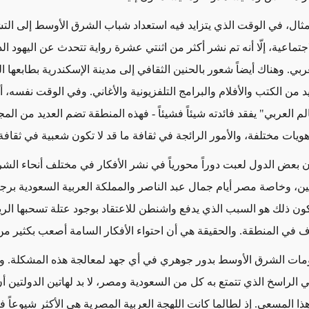
ثال، في الوقت الذي يتزايد فيه استعداد شباب الشرق الأوسط إلى ال
جتماعية، إلّا أنه تم نشر أكثر من اثنتي عشرة رواية تتحدث عن اليهود ال
ربي. وهناك أيضاً شعور بالحنين الثقافي إلى مدينة الإسكندرية بطابعها ا
يد من الكتب والأفلام والبرامج التلفزيونية والأغاني. وفي الوقت نفسه، 
 العربي" يفقد فائدته شيئاً فشيئاً - فهذه المنطقة تضم العديد من الم
ويات مختلفة، والأمور الرائجة في ثقافة ما قد لا تكون شعبية في ثقافة
 بعض الدول لعبت دوراً محورياً في نشر الأفكار في مختلف أنحاء الش
ن، وخاصة مصر أيام جمال عبد الناصر والمملكة العربية السعودية برجا
 يكون ذلك هو السبب الذي يدفع واشنطن للاعتقاد بوجود عتلة تسحبها ال
ف في المنطقة. والحقيقة هي أن احتواء الأفكار السامة أصعب بكثير من
ات الشرق الأوسط بدور جوهري في أي جهد لمعالجة هذه المشكلة. ونظ
مي الراسخ الذي تتمتع به كل من السعودية ومصر، لا بد لهاتين الدولتين أ
ذا المسعى. إذ لطالما كانت اللهجة العربية المصرية هي الأكثر شيوعاً 