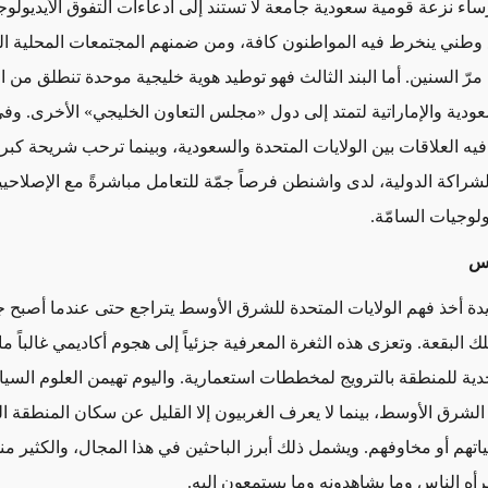
ساء نزعة قومية سعودية جامعة لا تستند إلى ادعاءات التفوق الأيديولوج
وطني ينخرط فيه المواطنون كافة، ومن ضمنهم المجتمعات المحلية ا
رّ السنين. أما البند الثالث فهو توطيد هوية خليجية موحدة تنطلق من ال
سعودية والإماراتية لتمتد إلى دول «مجلس التعاون الخليجي» الأخرى. وف
يه العلاقات بين الولايات المتحدة والسعودية، وبينما ترحب شريحة كب
لشراكة الدولية، لدى واشنطن فرصاً جمّة للتعامل مباشرةً مع الإصلاحي
ولوجيات السامّة.
رس
دة أخذ فهم الولايات المتحدة للشرق الأوسط يتراجع حتى عندما أصبح ج
لك البقعة. وتعزى هذه الثغرة المعرفية جزئياً إلى هجوم أكاديمي غالباً ما 
دية للمنطقة بالترويج لمخططات استعمارية. واليوم تهيمن العلوم السي
لشرق الأوسط، بينما لا يعرف الغربيون إلا القليل عن سكان المنطقة ال
ياتهم أو مخاوفهم. ويشمل ذلك أبرز الباحثين في هذا المجال، والكثير منه
رأه الناس وما يشاهدونه وما يستمعون إليه.