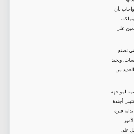
وأجاب بأن
مملكة،
ّمين على
تي تصنع
اسات. ويجيد
العديد من
سمة لمواجهة
تتبنى أجندة
لي العهد الأمير محمد بن سلمان بأن عام 1979 شكّل بداية فترة
لأمير
بل على