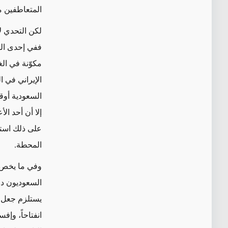
المتعاطفين مع
لكن التحدي ل
ففي إحدى الف
مكوّنة في ال
الإيراني في ا
إلا أن أحد ا
المحطة.
وفي ما يخص ا
السعوديون دور
يستلزم جعل ا
انفتاحاً، وإف