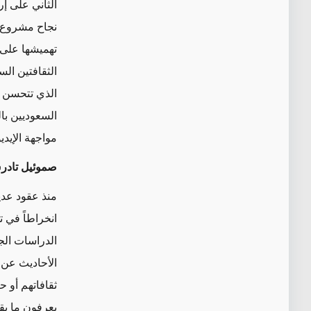
الثاني على إر
نجاح مشروع 
تهميشها على م
الثقافتين ال
الذي تتحسن ف
السعوديين با
مواجهة الإيدي
صموئيل تاد
منذ عقود عدي
انخراطاً في ت
الدراسات الج
الأحاديث عن ا
ثقافاتهم أو ح
يعرفون ما يق