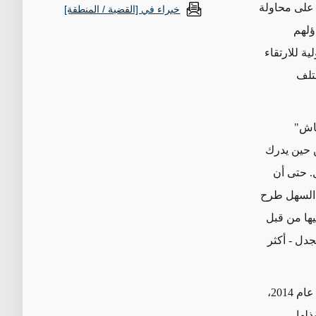
 على محاولة
خبراء في [القضية / المنطقة]
ؤلهم
ية للارتقاء
تلف
طاش"
 حين يدرك
. حتى أن
 السهل طرح
يها من قبل
دل - أكثر
وكذلك طُرحت أفكار جديدة عبر تحويل التطورات المستجدة إلى فرصٍ تعليمية. ففي عام 2014،
ذلها