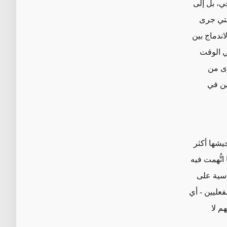
ي، بل إلى
لتي جرى
اندماج بين
ي الوقت
رى من
ين في
يشها أكثر
اتُّهمت فيه
اسية على
فعليين - أي
م لا