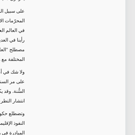
على سبيل الم
المحرّمات الا
في العالم الع
رأينا في العد
مصطلح "العالم
المختلفة مع ه
ولا شك في أن
على مر السني
السُّنة. وقد
انتشار التطر
وتضطلع حكوم
النفوذ الإقلي
المبادرة في ه