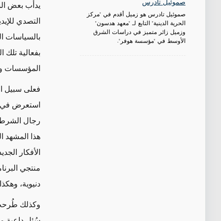
صموئيل تادرس
يدأب بعض الس
صموئيل تادرس هو زميل أقدم في "مركز
التصدي للإيدي
الحرية الدينية" التابع لـ "معهد هدسون"
وزميل زائر متميز في دراسات الشرق
بالسياسات الج
الأوسط في "مؤسسة هوفر".
بفعالية تلك
المؤسسات وال
فعلى سبيل ال
استعرض في إح
رجال الشرطة 
هذا المشهد ا
الأفكار الجد
منتجي البرنا
دنيوية، وهكذا
سُئل داعية مت