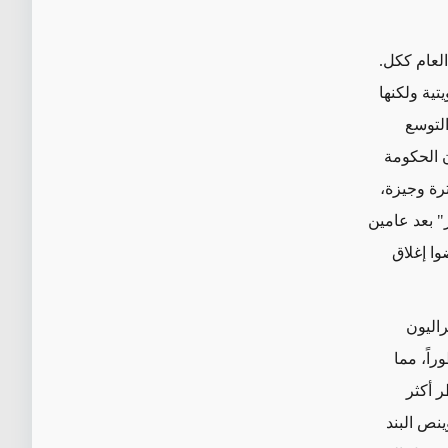
لعام ككل.
ية ولكنها
التوسع
ن الحكومة
ا بعد فترة وجيزة،
" بعد عامين
 عارضوا إغلاق
راليون
راً، مما
ر أكثر
ينص البند