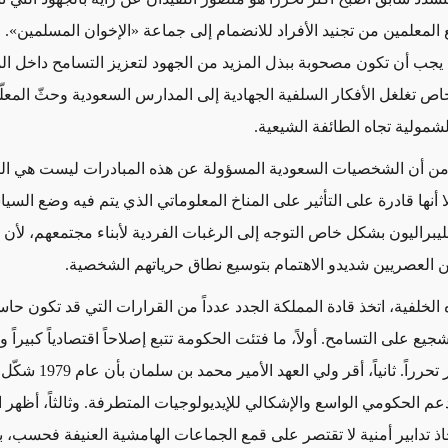
 المعلمين من تجنيد الأفراد للانضمام إلى جماعة «الإخوان المسلمين». 
يجب أن تكون مصحوبة ببذل المزيد من الجهود لتعزيز التسامح داخل ال
خاص تغلغل الأفكار السلفية الجهادية إلى المدارس السعودية وحثّ المعل
شمولية تجاه الطائفة الشيعية.
من أن الشخصيات السعودية المسؤولة عن هذه المبادرات ليست هي ال
 أنها قادرة على التأثير على المناخ المعلوماتي الذي يتم فيه وضع السي
ليبراليون بشكل خاص التوجه إلى الرغبات الفردية لأبناء مجتمعهم، لأن 
 العصريين شديدو الاهتمام بتوسيع نطاق حرياتهم الشخصية.
لخلفية، اتخذ قادة المملكة الجدد عدداً من القرارات التي قد تكون حا
يع على التسامح. أولاً، ما فتئت الحكومة تتبع إصلاحاً اقتصادياً كبيراً و
اجتماعية أكثر تحرراً. ثانياً، أقر و
م الحكومي الواسع والإشكالي للإيديولوجيات المتطرفة. وثالثاً، أظهر ا
خاذ تدابير أمنية لا تقتصر على قمع الجماعات الهامشية العنيفة فحسب، 