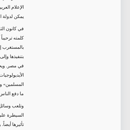
الإعلام العرب
يمكن لدولة ا
كلمته ترحيبا
بالمستغرب إذا
بتنفيذها وإل
في مصر. ويحت
الأيديولوجيات
المسلمين» وت
ما دفع الناس
وتلعب وسائل 
السيطرة على و
تأثيرها أيضاً