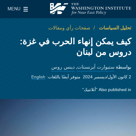
Skip to main content
MENU
معهد واشنطن لسياسات الشرق الأدنى
le Main Menu
تحليل السياسات
صفحات رأي ومقالات
كيف يمكن إنهاء الحرب في غزة:
دروس من لبنان
ستيوارت آيزنستات
دينس روس
بواسطة
,
2 كانون الأول/ديسمبر 2024
متوفر أيضًا باللغات:
English
Also published in
"أتلانتيك"