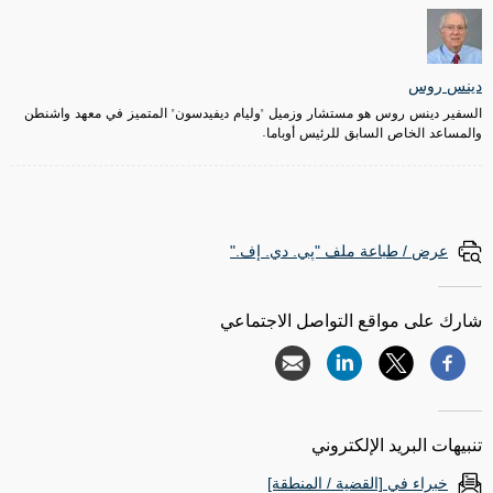
دينس روس
السفير دينس روس هو مستشار وزميل "وليام ديفيدسون" المتميز في معهد واشنطن
والمساعد الخاص السابق للرئيس أوباما.
عرض / طباعة ملف "پي. دي. إف."
شارك على مواقع التواصل الاجتماعي
تنبيهات البريد الإلكتروني
خبراء في [القضية / المنطقة]