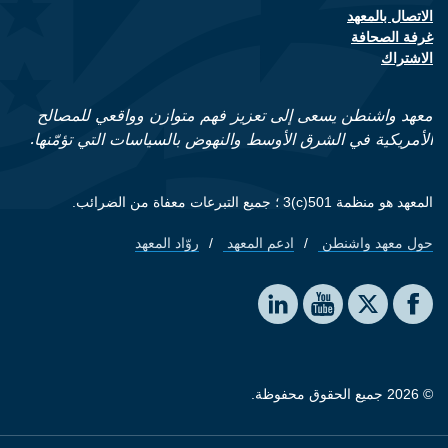
الاتصال بالمعهد
Footer contact links
غرفة الصحافة
الاشتراك
معهد واشنطن يسعى إلى تعزيز فهم متوازن وواقعي للمصالح
الأمريكية في الشرق الأوسط والنهوض بالسياسات التي تؤمّنها.
المعهد هو منظمة 501(c)3 ؛ جميع التبرعات معفاة من الضرائب.
حول معهد واشنطن
ادعم المعهد
روّاد المعهد
Footer quick links
Social media
The Washington Institute on LinkedIn
The Washington Institute on YouTube
The Washington Institute on Facebook
The Washington Institute on X
© 2026 جميع الحقوق محفوظة.