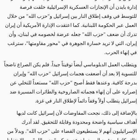
إدارة بايدن أن الإنجازات العسكرية الإسرائيلية خلقت فرصة
للتوسط في وقف إطلاق النار بين إسرائيل و"حزب الله"
من خلال
العمل
عبر الحكومة اللبنانية. كما اعتقدت الإدارة الأمريكية أن إيران
تدرك أن ضعف "حزب الله" جعله عرضة لخصومه في لبنان، وأن
إيران، التي لا تريد خسارة الجوهرة في "محور مقاومتها"،
سترغب
في
إنهاء الحرب.
ويتطلب العمل الدبلوماسي أيضاً توقيتاً جيداً. فلم يكن الصراع ناضجاً
للتسوية إلا بعد أن أضعفت هجمات إسرائيل "حزب الله" وإيران
بدرجة كافية
. وعندها فقط أصبح "حزب الله" مستعداً للتخلي عن
إصراره على أن إنهاء هجماته الصاروخية والطائرات المسيرة ضد
إسرائيل يتطلب أولاً وقفاً دائماً لإطلاق النار في غزة.
بالإضافة إلى ذلك،
نجحت المفاوضات لأن إسرائيل كانت لديها
أهداف سياسية واضحة ومحدودة وقابلة للتحقيق.
لقد أدرك
الإسرائيليون
أنهم لا يستطيعون القضاء على "حزب الله".
وبدلاً من