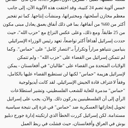
خمس ألوية تضم 24 كتيبة،
وقد اختفت هذه الألوية
الآن، إلى جانب
معظم مخازن أسلحتها، ومختبراتها، ومنشآت إنتاجها. كما تم تفجير
أكثر من 60% من أنفاقها، بما في ذلك أنفاق بعمق يعادل مبنى مكون
من 25 طابقاً. ومع ذلك، وعلى عكس النزاع مع "حزب الله"، حيث
حددت إسرائيل أهدافاً أكثر تواضعاً،
تعهد
رئيس الوزراء الإسرائيلي
بنيامين نتنياهو مراراً
وتكراراً
بـ"انتصار كامل" على "حماس". وكما
لم
تتمكن
إسرائيل من القضاء على "حزب الله" - ولم تتمكن
الولايات المتحدة من القضاء على "طالبان" في أفغانستان - يمكن
لإسرائيل هزيمة "حماس" لكنها لن تستطيع القضاء عليها بالكامل،
وفقاً لاعتراف قادة الجيش الإسرائيلي. لقد كانت أيديولوجية
"حماس" مدمرة
للغاية
للشعب الفلسطيني، وتشير استطلاعات
الرأي إلى أن الفلسطينيين يدركون ذلك. والآن، يجب على إسرائيل
تحويل إنجازاتها العسكرية ضد "حماس" في غزة إلى نتيجة سياسية
مستدامة. لكن إسرائيل كررت الخطأ الذي ارتكبته إدارة جورج دبليو
بوش في العراق وأفغانستان، حيث فشلت في ربط العمل