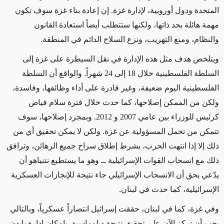
المتحدة ودول أوروبية، لإدارة غزة. إن إعادة بناء غزة سوف تكون
مهمة هائلة بحد ذاتها، ولكنها ستتطلب أيضاً استعادة القانون
والنظام، ومنع التهريب، ونزع السلاح الدائم في المنطقة.
ويتلخص هدف
مثل هذه الإدارة في نقل السيطرة على غزة إلى
السلطة الفلسطينية خلال 18 إلى 24 شهراً.
والواقع أن
السلطة
الفلسطينية اليوم ضعيفة، وغير
قادرة على أداء وظائفها،
وفاسدة،
ولكن من الممكن إصلاحها
، كما حدث خلال فترة سلام فياض
كرئيس للوزراء بين عامي 2007 و 2012. وبمجرد إصلاحها،
سوف
تتمكن من
تحمل المسؤولية عن غزة. ولكن لا يمكن تحقيق أي من
ذلك إلا إذا انتهت الحرب، بشرط إطلاق سراح جميع الرهائن، وترافق
ذلك مع انسحاب القوات الإسرائيلية
ــ وهو ما يستطيع نتنياهو
أن
يدّعي بحق أن الانسحاب الإسرائيلي جاء نتيجة للإنجازات العسكرية
الإسرائيلية
، كما حدث في لبنان
.
وفي غزة، كما في لبنان، حققت إسرائيل انتصاراً عسكرياً، وبالتالي
يجب أن تركز الآن على تحقيق نتيجة دبلوماسية. بإمكان إدارة بايدن