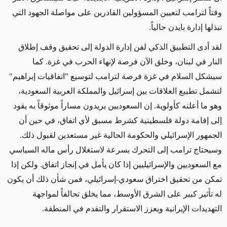
وقتاً لترامب لتعيين المسؤولين القادرين على مواصلة الجهود التي
تبذلها إدارة بايدن حالياً.
لقد أدى التطبيق الذكي لفن إدارة الدولة إلى تحقيق وقف إطلاق
النار في لبنان، وخلق الآن فرصة لإنهاء الحرب في غزة. كما
سيشكل السلام في غزة فرصة لترامب لتوسيع "اتفاقيات إبراهيم"
لتشمل تطبيع العلاقات بين إسرائيل والمملكة العربية السعودية،
وهو ما أعلنه كأولوية.
إن السعوديين يريدون مساراً موثوقاً به
يقود
إلى إقامة دولة فلسطينية كشرط مسبق لأي اتفاق،
في حين
أن
الجمهور الإسرائيلي والحكومة الحالية
غير مستعدين
لقبول ذلك.
وسيحتاج ترامب إلى التحرك بسرعة لاستغلال رأس ماله السياسي
مع السعوديين والإسرائيليين إذا كان يأمل في إنجاز اتفاق. ولكن إذا
تمكن من تحقيق اختراق سعودي-إسرائيلي، فمن شأن ذلك أن يكون
له تأثير كبير على الشرق الأوسط، مما يخلق تحالفاً لمواجهة
التهديدات الإيرانية ويعزز الاستقرار والتقدم في المنطقة.