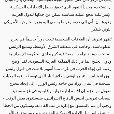
أن تستخدم مجدداً النفوذ الذي تحقق بفضل الإنجازات العسكرية
الإسرائيلية لدفع عملية سياسية يمكن من خلالها للدول العربية
وغيرها
أن تأتي إلى
غزة، وهو ما يسعى إليه وزير الخارجية الأمريكي
أنتوني بلينكن.
تُظهر تجربتنا أن العلاقات الشخصية تلعب دوراً حاسماً في نجاح
الدبلوماسية،
وخاصة
في منطقة الشرق الأوسط. ويتمتع الرئيس
المنتخب دونالد ترامب بمصداقية كبيرة لدى الحكومة الإسرائيلية،
ودول الخليج، بما في ذلك المملكة العربية السعودية. لقد أوضح
رغبته في إنهاء الحرب في غزة، مما أسهم بلا شك في قبول رئيس
الوزراء بنيامين نتنياهو لوقف إطلاق النار الذي توسطت فيه الولايات
المتحدة في لبنان، وزاد من
حاجة رئيس الوزراء
إلى إيجاد مخرج
مقبول من غزة. إن إقامة إدارة دولية وإقليمية في غزة، وتنفيذ
انسحاب تدريجي
لجيش الدفاع الإسرائيلي
، سيستغرق
بعض الوقت -
ويجب أن يتم بالتنسيق مع إدارة ترامب القادمة. وسيكون من الخطأ
أن تنتظر إسرائيل الإدارة الأمريكية الجديدة، حيث سيستغرق الأمر