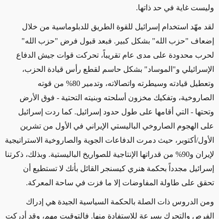
وليست غاية في حد ذاتها.
لقد مهّد استخدام إسرائيل للقوة الطريق للدبلوماسية من خلال
إضعاف "حزب الله" بشكل كبير. فبعد قبول فرض "حزب الله"
لحرب محدودة على مدى عام تقريباً، تحركت قوات جيش الدفاع
الإسرائيلي و"الموساد" بشكل حاسم لقطع رأس قيادة الحزب،
وتعطيل قيادته وسيطرته واتصالاته، وتدمير 80% من قوته
الصاروخية، وتفكيك مخزون أسلحته وبنيته التحتية - فوق الأرض
وتحتها - التي أقامها على طول حدود إسرائيل. كما ردت إسرائيل
على الهجوم الصاروخي الباليستي الإيراني في الأول من تشرين
الأول/أكتوبر، حيث دمرت الدفاعات الجوية والصاروخية الاستراتيجية
لإيران و90% من قدراتها الإنتاجية للصواريخ الباليستية. وبذلك، ذكرتنا
إسرائيل مجدداً بحكمة هنري كيسنجر القائل بأنك
لا تستطيع أن
تحقق على طاولة المفاوضات إلا ما فزت
في ساحة المعركة.
ومن الدروس ذات الصلة بالحكمة السياسية الجيدة
هي
إدراك
الفرص والتحرك بسرعة للاستفادة منها. ف
التوقيت مهم
، وقد أدركت