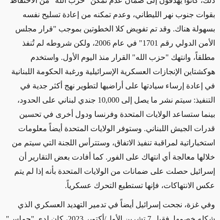
ذلك، كانوا يهدفون إلى
ضمان عدم
تمكن
"حزب الله"
من الاحتفاظ
بقوات
جنوب نهر الليطاني، وعدم
تمكنه من إعادة تسليح نفسه
بسهولة هناك
. وقد تم تفويض كلا الخطوتين بموجب "قرار مجلس
الأمن الدولي رقم 1701" في عام 2006، ولكن شروطه لم تُنفذ
مطلقاً، وانتهك "حزب الله" القرار منذ اليوم الأول. واستخدم
هوكشتاين
الإنجازات العسكرية الإسرائيلية ورغبة الحكومة اللبنانية
في
إعادة إرساء
سيادتها على أراضيها لتطوير نهج أكثر جدية في
التنفيذ: سيتم نشر ما يصل إلى 10,000 جندي لبناني على الحدود،
بينما ستساعد الولايات المتحدة وفرنسا ودول أخرى في تحسين
قدرات الجيش اللبناني. وستوفر الولايات المتحدة أيضاً
معلومات
استخباراتية
لمراقبة تنفيذ الاتفاق، وستترأس اللجنة التي سيتم من
خلالها معالجة أي انتهاك على الفور. كما أفادت بعض التقارير أن
إسرائيل حصلت على ضمانات من الولايات المتحدة بأنه إذا لم يتم
عكس الانتهاكات،
فإنها تستطيع
التحرك عسكرياً.
وفي غزة، نجحت إسرائيل أيضاً في تدمير التهديد العسكري الذي
شكله خصمها. فقبل 7 تشرين الأول/أكتوبر 2023، كان لدى "حماس"