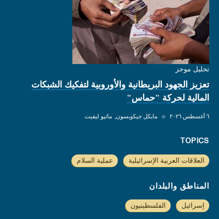
تحليل موجز
تعزيز الجهود البريطانية والأوروبية لتفكيك الشبكات
المالية لحركة "حماس"
٦ أغسطس ٢٠٢٦
◆
مايكل جيكوبسون
ماثيو ليفيت
TOPICS
العلاقات العربية الإسرائيلية
عملية السلام
المناطق والبلدان
إسرائيل
الفلسطينيون