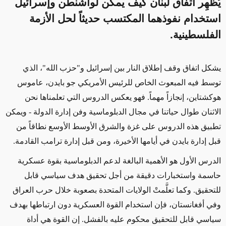
يُظهِر اتفاق لبنان كيف يمكن لواشنطن وإسرائيل
استخدام نفوذهما المكتسب حديثاً لحل الأزمة
الفلسطينية.
يشكل اتفاق وقف إطلاق النار بين إسرائيل و"حزب الله"، الذي
توسط فيه المبعوث الخاص للرئيس الأمريكي جو بايدن، عاموس
هوكشتاين
، إنجازاً مهماً.
فهو
يعكس الدروس التي تعلمناها
نحن
الاثنان
طوال حياتنا في مجال الدبلوماسية وفن إدارة الدولة - ويمكن
تطبيق هذه الدروس على غزة والشرق الأوسط الأوسع نطاقاً من
قبل إدارة بايدن في أيامها الأخيرة،
و
من قبل إدارة ترامب القادمة.
الدرس الأول هو الأهمية البالغة لدعم الدبلوماسية بقوة عسكرية
حاسمة واستخبارات دقيقة من أجل تحقيق هدف سياسي قابل
للتحقيق. وكما تعلَّمتْ الولايات المتحدة بصعوبة خلال حرب العراق
وفي أفغانستان، فإن استخدام القوة العسكرية دون ارتباطها بهدف
سياسي
قابل للتحقيق
محكوم عليه بالفشل. إن القوة هي أداة