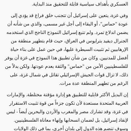
العسكري بأهداف سياسية قابلة للتحقيق منذ البداية.
وفي غزة،
يتعين
على إسرائيل أن تتجنب خلق فراغ قد يؤدي إلى
عودة "حماس"، أو
البقاء إلى أجل غير مسمى، والذي من شأنه أن
يضمن
اندلاع تمرد. ولم تتبع إسرائيل النموذج الناجح الذي استخدمه
الجنرال ديفيد بترايوس في العراق، حيث قام بتطهير منطقة من
الإرهابيين ثم تثبيت السيطرة عليها،
في حين عمل على بناء حياة
أفضل للمدنيين
.
وكان من شأن تطبيق هذا النموذج
في غزة
أن يوفر
للفلسطينيين
الأمن من "حماس" والثقة بعدم عودتها. ولكن بدلاً من
ذلك، لا تزال قوات الجيش الإسرائيلي تقاتل في شمال غزة، على
الرغم من تطهير المنطقة عدة مرات.
إن البديل الأكثر قابلية للتطبيق هو إدارة مؤقتة مختلطة. والإمارات
العربية المتحدة مستعدة لأن تكون جزءاً من قوة تثبيت الاستقرار
في غزة، وقد تشارك مصر والمغرب والأردن والبحرين أيضاً - ليس
لإنقاذ إسرائيل، بل لضمان انسحابها وإنهاء معاناة الفلسطينيين.
وسوف تنضم هذه الدول
إلى بلدان أخرى، بما في ذلك الولايات