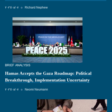
Richard Nephew
◆
٠٧‏/٠٨‏/٢٠٢٦
BRIEF ANALYSIS
Hamas Accepts the Gaza Roadmap: Political
Breakthrough, Implementation Uncertainty
Neomi Neumann
◆
٠٧‏/٠٨‏/٢٠٢٦