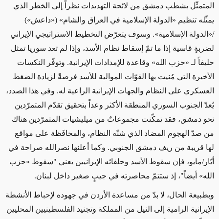
المتمثّل بشطب دمشق من لائحة التهديدات نظراً إلى الخطر الذي
يمثّله تنظيم «الدولة الإسلامية في العراق والشام» («داعش»)
/«الدولة الإسلامية». وسوف يتعرّض التخطيط الاستراتيجي الإيراني
لضربةٍ قاسية إذا ما تمّ إسقاط نظام الأسد، وإذا لم تعد سوريا تمثل
حليفاً لـ «حزب الله» وقاعدة للإمدادات الإيرانية. وتوفّر النكسات
الأخيرة التي مُنيت بها القوّات الموالية للأسد فرصةً لزيادة الضغط
العسكري على النظام والجهات الإيرانية الراعية له. وفي هذا الصدد،
يُعدّ الجنوب السوري المنطقة الأكثر وعداً بتحقيق تقدّم المتمرّدين
نحو دمشق، فقد تمكّنت مجموعاتٌ من ميليشيات المتمرّدين هناك
من صدّ الهجوم المضاد الذي شنّه النظام، والمحافَظة على مواقع
لها قريبة من ريف دمشق الجنوبي. وكما أعلنها نصرالله صراحة في
أيّار/مايو، فإن سقوط الأسد وحلفائه الإيرانيين يعني "سقوط «حزب
الله» أيضاً"، إذ ستتمّ محاصرته في جيبٍ صغير داخل لبنان.
وبطبيعة الحال، لا بدّ من مساعدة الأردن في جهوده لإحباط الأنشطة
الإيرانية الرامية إلى النيل من المملكة وتجنيد الفلسطينيين المحليين