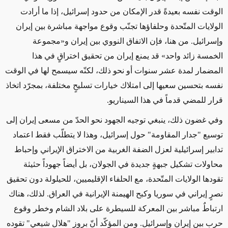
الوقت نفسه بعيدةً قدر الإمكان من حدود إسرائيل، إذا ما أرادت
الولايات المتّحدة وحلفاؤها تجنّب وقوع مواجهة مباشرة بين إيران
وإسرائيل. من هنا، فإن الاتفاق النووي بين إيران و«مجموعة
الخمسة زائد واحد» قد يمنع إيران من تحقيق اختراقٍ في هذا
المضمار لمدة عشر سنوات أو نحو ذلك، لكنّه سيسمح لها في الوقت
نفسه بتحسين سعيها إلى امتلاك خيارات تسليحٍ مختلفة، بمجرّد اتخاذ
قرار للمضي قدماً في هذا السيناريو.
وفي غضون ذلك، ينبغي توجيه الجهود نحو الحدّ من مسعى إيران إلى
توسيع "جدار المقاومة" حول إسرائيل، وهذا لا يتطلّب فقط اعتماد
تدابير إسرائيلية لعزل الضفة الغربية من الاختراق الإيراني وإحباط
محاولات تشكيل جبهةٍ جديدة في الجولان، بل أيضاً جهوداً حثيثة
تقودها الولايات المتّحدة، مع الحلفاء الإقليميين، للحيلولة دون تحقيق
نصرٍ إيراني في سوريا وكبح الهيمنة الإيرانية في العراق. لذلك، هناك
ارتباطٌ مباشر بين المعركة للسيطرة على بلاد الشام وخطر وقوع
حرب بين إيران وإسرائيل. ومن المؤكّد أنّ بروز "هلالٍ شيعي" تقوده