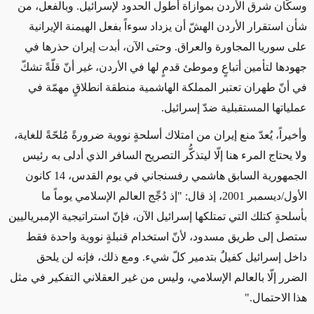
وسكّان شرق الأردن بموازاة أطول الحدود لإسرائيل. وبالفعل، من
شأن استقرار الأردن الهشّ أن يزداد سوءاً بفعل الهيمنة الإيرانية
على سوريا المجاورة والعراق. وحتى الآن، أبدت إيران حذرها في
جهودها لتأمين أتباعٍ وموطئ قدمٍ لها في الأردن، غير أنّ قلّةً تشكّ
في أنّ طهران تعتبر المملكة الهاشمية منطقة انطلاقٍ مهمّة في
عملياتها المستقبلية ضدّ إسرائيل.
وأخيراً، يُعدّ منع إيران من امتلاك أسلحةٍ نووية ضرورةً مُلحّةً للغاية،
ولا يحتاج المرء هنا إلّا ليتذكُّر التصريح السافر الذي أدلى به رئيس
الجمهورية السابق هاشمي رفسنجاني في يوم القدس، 14 كانون
الأول/ديسمبر 2001، إذ قال: "إذ دُجِّج العالم الإسلامي يوماً ما
بأسلحةٍ كتلك التي تمتلكها إسرائيل الآن، فإنّ استراتيجية الإمبرياليين
ستصل إلى طريق مسدود، لأنّ استخدام قنبلةٍ نووية واحدة فقط
داخل إسرائيل كفيلٌ بتدمير كلّ شيء. ومع ذلك، فإنه لن يلحق
الضرر إلّا بالعالم الإسلامي، وليس من غير العقلاني التفكير في مثل
هذا الاحتمال."