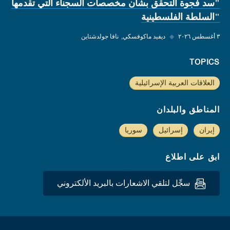
"سد فجوة التحقق بشأن مخصصات السجناء التي تقدمها
"السلطة الفلسطينية
٣ أغسطس ٢٠٢٦
◆
ديفيد ماكوفسكي
نافا جولدشتاين
TOPICS
العلاقات العربية الإسرائيلية
المناطق والبلدان
إيران
إسرائيل
سوريا
ابق على اطلاع
سجِّل لتلقي الاشعارات بالبريد الألكتروني