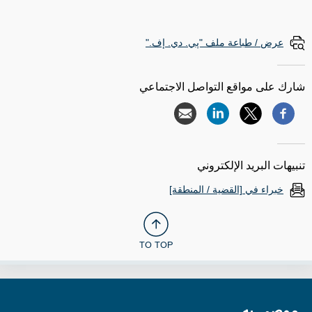
عرض / طباعة ملف "پي. دي. إف."
شارك على مواقع التواصل الاجتماعي
تنبيهات البريد الإلكتروني
خبراء في [القضية / المنطقة]
TO TOP
موصى به