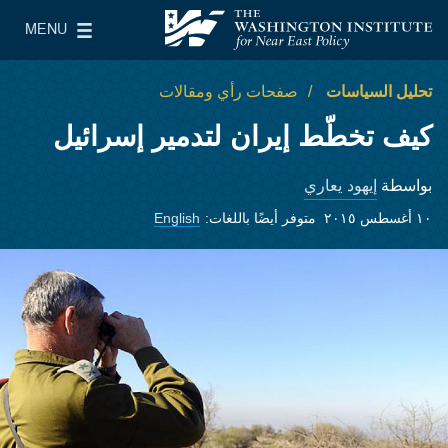
Skip to main conten
MENU
معهد واشنطن لسياسات الشرق الأدنى
le Main Menu
تحليل السياسات
صفحات رأي ومقالات
كيف تخطّط إيران لتدمير إسرائيل
إيهود يعاري
بواسطة
١٠ أغسطس ٢٠١٥
متوفر أيضًا باللغات:
English