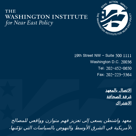
Homepage
1111 19th Street NW - Suite 500
Washington D.C. 20036
Tel: 202-452-0650
Fax: 202-223-5364
الاتصال بالمعهد
Footer contact links
غرفة الصحافة
الاشتراك
معهد واشنطن يسعى إلى تعزيز فهم متوازن وواقعي للمصالح
الأمريكية في الشرق الأوسط والنهوض بالسياسات التي تؤمّنها.