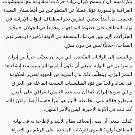
يتمّ تأمينه، أن لا يسمح لإيران زيادة حركات المقاومة مع الميليشيات
العراقية والسورية قوّةً، فضلاً عن المتطوعين من أفغانستان البعيدة
فحسب، بل أيضاً تدشين الطريق نحو اصطفاف القوّات الإيرانية في
نهاية المطاف على خطوط المواجهة، وتحديداً في الجولان. فتبخْترُ
الجنرالات الإيرانيين في تلك المنطقة في الآونة الأخيرة (ومصرعهم
المفاجئ أحياناً) ليس من دون مبرّرٍ.
وبالنسبة إلى الولايات المتّحدة، التي تريد أن تتجنّب حرباً بين إيران
وإسرائيل في النهاية، ينبغي أن تكون أولويتها الرئيسية منع إنشاء هذا
الممرّ البرّي. ويتطلّب ذلك بذل المزيد من الجهود لتعزيز الحكومة
في بغداد والحدّ من قوّة الميليشيات الشيعية الفاعلة في العراق
والتي تقودها إيران. كما أن مساعدة الجيش العراقي على تأمين
سيطرةٍ فعّالة على محافظة الأنبار هو أمراً حاسماً أيضاً، ولكنّ ذلك،
كما ثبت في الآونة الأخيرة، ليس بالأمر السهل.
كذلك، ينبغي أن يبقى إضعاف نظام الأسد والإطاحة به في نهاية
المطاف أولويةً قصوى للولايات المتحدة، على الرغم من الإغراء