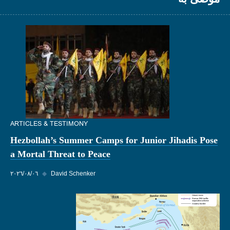
ARTICLES & TESTIMONY
Hezbollah’s Summer Camps for Junior Jihadis Pose
a Mortal Threat to Peace
David Schenker
◆
٠٦‏/٠٨‏/٢٠٢٦