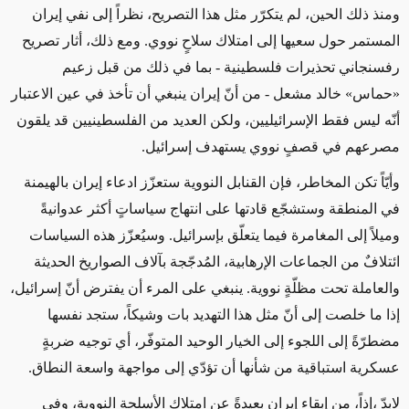
ومنذ ذلك الحين، لم يتكرّر مثل هذا التصريح، نظراً إلى نفي إيران
المستمر حول سعيها إلى امتلاك سلاحٍ نووي. ومع ذلك، أثار تصريح
رفسنجاني تحذيرات فلسطينية - بما في ذلك من قبل زعيم
«حماس» خالد مشعل - من أنّ إيران ينبغي أن تأخذ في عين الاعتبار
أنّه ليس فقط الإسرائيليين، ولكن العديد من الفلسطينيين قد يلقون
مصرعهم في قصفٍ نووي يستهدف إسرائيل.
وأيّاً تكن المخاطر، فإن القنابل النووية ستعزّز ادعاء إيران بالهيمنة
في المنطقة وستشجّع قادتها على انتهاج سياساتٍ أكثر عدوانيةً
وميلاً إلى المغامرة فيما يتعلّق بإسرائيل. وسيُعزّز هذه السياسات
ائتلافٌ من الجماعات الإرهابية، المُدجّجة بآلاف الصواريخ الحديثة
والعاملة تحت مظلّةٍ نووية. ينبغي على المرء أن يفترض أنّ إسرائيل،
إذا ما خلصت إلى أنّ مثل هذا التهديد بات وشيكاً، ستجد نفسها
مضطرّةً إلى اللجوء إلى الخيار الوحيد المتوفّر، أي توجيه ضربةٍ
عسكرية استباقية من شأنها أن تؤدّي إلى مواجهة واسعة النطاق.
لابدّ ،إذاً، من إبقاء إيران بعيدةً عن امتلاك الأسلحة النووية، وفي