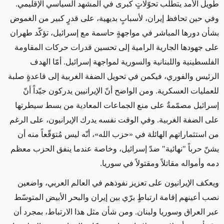
طويل الأمد يتطلب تحوّلاتٍ كبرى في المشهد السياسي الإقليمي.
وفي حين تحافظ إيران، لأسبابٍ بديهية، على قدرٍ كبير من الغموض
بشأن دورها المباشر في مواجهةٍ حاسمة مع إسرائيل، تؤكّد طهران
على جهودها الجارية الرامية إلى تحسين قدرات حركات المقاومة
الفلسطينية واللبنانية والسورية لمواجهة إسرائيل. أمّا الهدف
الرئيس والفوري، فيكمن في تحويل الضفة الغربية إلى قاعدةٍ صلبة
للعمليات العسكرية. ومن الواضح أنّ الإيرانيين يدركون جيّداً أنّ
إسرائيل مصمّمةٌ على منع الجماعات المعادية من بسط سيطرتها
على الضفة الغربية. وفي الوقت نفسه يدرك الإيرانيون، على الرغم
من استثماراتهم الهائلة في «حزب الله»، أنّه ليس مُتوَقّعاً منه أن
يشنّ حرباً "نهائية" ضدّ إسرائيل، وخاصة عندما ينفق الحزب معظم
دمه وأمواله مقاتلاً ومقتولاً في سوريا.
ويعكف الإيرانيون على تعزيز نفوذهم في العالم العربي، واضعين
نصب أعينهم إقامة ارتباطٍ برّي بين إيران والبحر الأبيض المتوسّط
عبر العراق وسوريا ولبنان. ومن شأن مثل هذا الارتباط، بمجرد أن