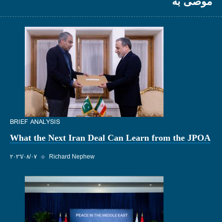
موصى به
BRIEF ANALYSIS
What the Next Iran Deal Can Learn from the JPOA
Richard Nephew
◆
٠٧‏/٠٨‏/٢٠٢٦