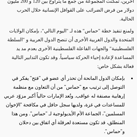
آخرين، تمكنت المجموعة من جمع ما يتراوح بين 120 و 200 مليون
دولار من فرض الضرائب على القوافل الإنسانية خلال الحرب
الحالية.
ولمنع تنفيذ خطة "حماس" هذه لـ "اليوم التالي"، بإمكان الولايات
المتحدة والدول الغربية الأخرى أن تنصح الدول العربية و "السلطة
الفلسطينية" والجهات الفاعلة الفلسطينية الأخرى بعدم مد يد
المساعدة لإعادة إحياء الحركة سياسياً. وقد تكون التدابير التالية
فعالة بشكل خاص:
بإمكان الدول المانحة أن تحذر أي عضو في "فتح" يفكر في
التوصل إلى ترتيب مع "حماس" من أن التعاون مع منظمة
إرهابية مصنفة له عواقب. وتُعد الإمارات حالياً أكبر مزوّد عربي
للمساعدات في غزة، ولديها سجل حافل في مكافحة "الإخوان
المسلمين"، الجماعة الأم الأيديولوجية لـ "حماس". ومن هذا
المنطلق، قد تكون مستعدة لعرقلة أي اتفاق بين دحلان
و"حماس".