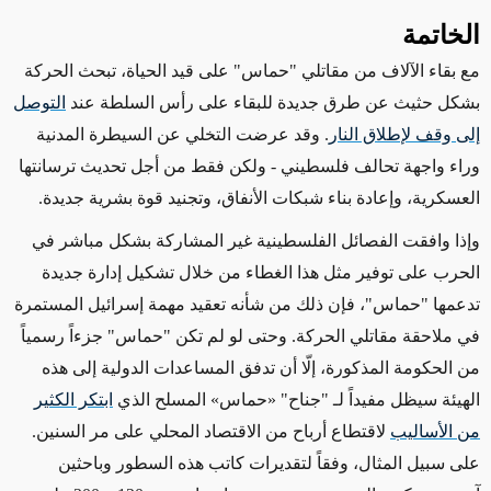
الخاتمة
مع بقاء الآلاف من مقاتلي "حماس" على قيد الحياة، تبحث الحركة
بشكل حثيث عن طرق جديدة للبقاء على رأس السلطة عند
التوصل
إلى وقف لإطلاق النار
. وقد عرضت التخلي عن السيطرة المدنية
وراء واجهة تحالف فلسطيني
- ولكن فقط من أجل تحديث ترسانتها
العسكرية، وإعادة بناء شبكات الأنفاق، وتجنيد قوة بشرية جديدة
.
وإذا وافقت الفصائل الفلسطينية غير المشاركة بشكل مباشر في
الحرب على توفير مثل هذا الغطاء من خلال تشكيل إدارة جديدة
تدعمها "حماس"، فإن ذلك من شأنه تعقيد مهمة إسرائيل المستمرة
في ملاحقة مقاتلي الحركة. وحتى لو لم تكن "حماس" جزءاً رسمياً
من الحكومة المذكورة، إلّا أن تدفق المساعدات الدولية إلى هذه
الهيئة سيظل مفيداً لـ "جناح"
«
حماس
»
المسلح الذي
ابتكر الكثير
من الأساليب
لاقتطاع أرباح من الاقتصاد المحلي على مر السنين.
على سبيل المثال، وفقاً لتقديرات كاتب هذه السطور وباحثين