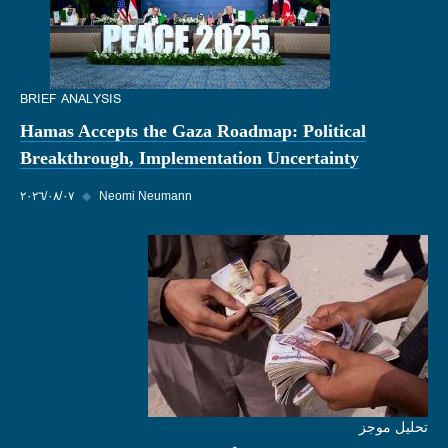
BRIEF ANALYSIS
Hamas Accepts the Gaza Roadmap: Political
Breakthrough, Implementation Uncertainty
Neomi Neumann
◆
٠٧‏/٠٨‏/٢٠٢٦
تحليل موجز