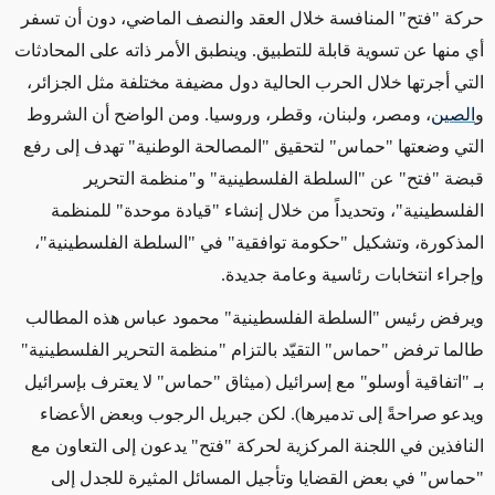
حركة "فتح" المنافسة خلال العقد والنصف الماضي، دون أن تسفر
أي منها عن تسوية قابلة للتطبيق. وينطبق الأمر ذاته على المحادثات
التي أجرتها خلال الحرب الحالية دول مضيفة مختلفة مثل الجزائر،
و
الصين
، ومصر، ولبنان، وقطر، وروسيا. ومن الواضح أن الشروط
التي وضعتها "حماس" لتحقيق "المصالحة الوطنية" تهدف إلى رفع
قبضة "فتح" عن "السلطة الفلسطينية" و"منظمة التحرير
الفلسطينية"، وتحديداً من خلال إنشاء "قيادة موحدة" للمنظمة
المذكورة، وتشكيل "حكومة توافقية" في "السلطة الفلسطينية"،
وإجراء انتخابات رئاسية وعامة جديدة.
ويرفض رئيس "السلطة الفلسطينية" محمود عباس هذه المطالب
طالما ترفض "حماس" التقيّد بالتزام "منظمة التحرير الفلسطينية"
بـ "اتفاقية أوسلو" مع إسرائيل (ميثاق "حماس" لا يعترف بإسرائيل
ويدعو صراحةً إلى تدميرها). لكن جبريل الرجوب وبعض الأعضاء
النافذين في اللجنة المركزية لحركة "فتح" يدعون إلى التعاون مع
"حماس" في بعض القضايا وتأجيل المسائل المثيرة للجدل إلى