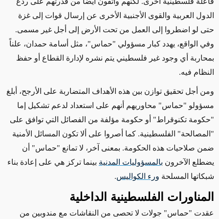
فاعلة فلسطينية أخرى. لكنهم واثقون أيضاً من قدرتهم على ردع
الدول العربية والقوى الأجنبية الأخرى عن إرسال قوات إلى غزة
حتى لو اضطروا إلى العمل من تحت الأرض إلى أجل غير مسمى.
وفي الواقع، يهدد كبار مسؤولي "حماس"، مثل أسامة حمدان، علناً
بمحاربة أي وجود غير فلسطيني يتم نشره لإدارة القطاع أو حفظ
النظام فيه.
ومن أجل تحقيق توازن بين هذه الأهداف المتضاربة على الأرجح، أبلغ
مسؤولو "حماس" محاوريهم أنهم على استعداد لدعم تشكيل إما
"حكومة تكنوقراط" أو حكومة مؤلفة من الفصائل التي توافق على
"المصالحة" الفلسطينية. كما أصروا على ألا
تكون
المسائل الأمنية
ضمن صلاحيات هذه الحكومة.
بمعنى آخر
، لا تمانع "حماس" أن
يضطلع الآخرون
بالمسؤوليات المدنية
بينما تركز هي على إعادة بناء
شبكاتها المسلحة
ورء الكواليس
.
المناورات الفلسطينية الداخلية
عقدت "حماس" جولات لا تحصى من النقاشات مع مندوبين من