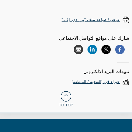
عرض / طباعة ملف "پي. دي. إف."
شارك على مواقع التواصل الاجتماعي
تنبيهات البريد الإلكتروني
خبراء في [القضية / المنطقة]
TO TOP