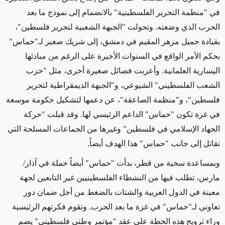
في "منظمة التحرير الفلسطينية" بالانضمام إلى نموذج ما بعد
الحرب الذي وضعته. وتحولت "الجبهة الشعبية لتحرير فلسطين"،
بقيادة جميل مزهر المقيم في دمشق، إلى شريك صغير لـ"حماس"
بحكم الأمر الواقع في السنوات الأخيرة على الرغم من مبادئها
اليسارية العلمانية. وأعربت فصائل صغيرة أخرى، مثل "حزب
الشعب الفلسطيني" الشيوعي، و"الجبهة الديمقراطية لتحرير
فلسطين"، و"منظمة الصاعقة"، عن دعمها لتشكيل حكومة موسعة
في غزة تكون "حماس" الداعم الرئيسي لها. وقد قبلت "حركة
الجهاد الإسلامي في فلسطين" وغيرها من الجماعات المسلحة التي
تقاتل إلى جانب "حماس" هذا الهدف أيضاً.
وبمساعدة سخية من قطر، بدأت "حماس" أيضاً حملة في آذار/
مارس، تطلب فيها من النشطاء الفلسطينيين غير التابعين لجهة
معينة في الدول العربية والشتات بالضغط من أجل ضمان دور
تعاوني لـ"حماس" في غزة ما بعد الحرب. وتقوم فكرتهم الرئيسية
وراء ترويج هذه الخطة على عقد "مؤتمر وطني فلسطيني" يضم