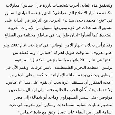
ولتحقيق هذه الغاية، أجرت شخصيات بارزة في "حماس" مداولات
مكثفة مع "تيار الإصلاح الديمقراطي" الذي يتزعمه القيادي السابق
في "فتح" محمد دحلان منذ بدء الحرب، مع التركيز في البداية على
تنسيق المساعدات في غزة وتوزيعها بتمويل من الإمارات العربية
المتحدة. كما أنشأوا "لجان طوارئ" في مناطق مختلفة من القطاع.
وقد ترأس دحلان "جهاز الأمن الوقائي" في غزة حتى عام 2007 وهو
عدو معروف منذ وقت طويل لحركة "حماس"، وتم فصله من
"فتح" في عام 2011 واتهامه بالضلوع في "الاغتيال" المزعوم
لرئيس "منظمة التحرير الفلسطينية" ياسر عرفات. ويقيم الآن في
أبوظبي ويحظى بدعم العائلة الإماراتية الحاكمة. وعلى الرغم من
إعلانه المتكرر أن مستقبل غزة يجب أن يقوم على مبدأ "لا عباس،
ولا
«
حماس
»
"، إلّا أن الحرب الحالية دفعته إلى إرسال مساعدين
موثوقين (مثل سمير المشهراوي وماجد أبو شمالة) إلى مصر
لتنظيم عمليات تسليم المساعدات وتمكين أبرز مقربيه في غزة،
أسامة الفرا، من البقاء على اتصال وثيق مع قادة "حماس"