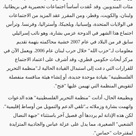
مئات المندوبين. وقد عُقدت أساساً اجتماعات تحضيرية في بريطانيا،
ولبنان، والكويت، وقطر، ومن المقرر عقد المزيد من الاجتماعات
في الولايات المتحدة، وإسبانيا، وبلجيكا، وأستراليا، وفرنسا. وترأس
اجتماع هذا الشهر في الدوحة عزمي بشارة، وهو نائب إسرائيلي
سابق فر من البلاد في عام 2007 خشية محاكمته بتهمة تقديم
معلومات لـ"حزب الله" خلال حرب لبنان عام 2006. ويعمل الآن في
مركز أبحاث حكومي قطري، وقد أشرف على اعتماد الاجتماع
للقرارات التي دعت إلى استبدال القيادة الحالية لـ"منظمة التحرير
الفلسطينية" بقيادة موحدة جديدة، أو إنشاء هيئة منافسة منفصلة
لتقويض المنظمة التي تهيمن عليها "فتح".
وبطبيعة الحال، أدانت "منظمة التحرير الفلسطينية" هذه الدعوات
واتهمت بشارة وزملائه بـ"تلقي الدعم والتمويل من أوساط إقليمية".
لكن هذه الإدانة لم يرددها أي فصيل آخر باستثناء "جبهة النضال
الشعبي" الصغيرة، مما يدل على عزلة عباس والجاذبية المتزايدة
لمقترحات "حماس".