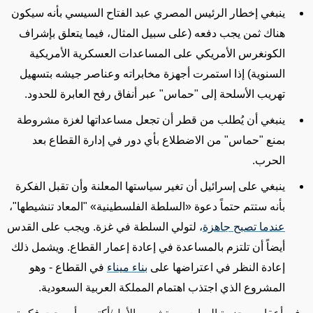
ينبغي إخطار الرئيس المصري عبد الفتاح السيسي بأنه سيكون
هناك ثمن يجب دفعه (على سبيل المثال، فيما يتعلق بإشراف
الكونغرس الأمريكي على المساعدات العسكرية الأمريكية
السنوية) إذا استمرت أجهزة مخابراته وعناصر جيشه بتسهيل
تهريب الأسلحة إلى "حماس" عبر أنفاق رفح العابرة للحدود.
ينبغي أن يُطلب من قطر أن تجعل مساعداتها لغزة مشروطة
بمنع "حماس" من الاضطلاع بأي دور في إدارة القطاع بعد
الحرب.
ينبغي على إسرائيل أن تغير سياستها المعلنة وأن تقبل الفكرة
بأنه ستتم حتماً دعوة
«
السلطة الفلسطينية
»
"
المعاد
تنشيطها"،
عندما تصبح جاهزة
، لتولي السلطة في غزة. ويجب على القدس
أيضاً أن تلتزم بالمساعدة في إعادة إعمار القطاع. ويشمل ذلك
إعادة النظر في اعتراضها على
بناء ميناء
في القطاع - وهو
المشروع الذي
اجتذب اهتمام
المملكة العربية السعودية.