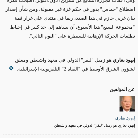
وفي أعقاب مجزرة السابع من تشرين الأول/أكتوبر، أصبحت فكرة
اضطلاع "حماس" بدور في حكم غزة غير مقبولة. ومن شأن إصدار
بيان غربي حازم في هذا الصدد، ربما في منتدى على غرار قمة
"مجموعة السبع" هذا الأسبوع، أن يساهم إلى حد كبير في إحباط
تطلعات الحركة الإرهابية للسيطرة على "اليوم التالي".
إيهود يعاري
هو زميل "ليفر" الدولي في معهد واشنطن ومعلق
لشؤون الشرق الأوسط في "القناة 2" التلفزيونية الإسرائيلية.
عن المؤلفين
إيهود يعاري
إيهود يعاري هو زميل "ليفر" الدولي في معهد واشنطن.