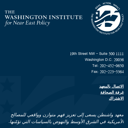
Homepage
1111 19th Street NW - Suite 500
Washington D.C. 20036
Tel: 202-452-0650
Fax: 202-223-5364
الاتصال بالمعهد
Footer contact links
غرفة الصحافة
الاشتراك
معهد واشنطن يسعى إلى تعزيز فهم متوازن وواقعي للمصالح
الأمريكية في الشرق الأوسط والنهوض بالسياسات التي تؤمّنها.