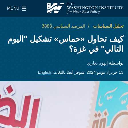
Skip to main content
MENU
معهد واشنطن لسياسات الشرق الأدنى
le Main Menu
تحليل السياسات
المرصد السياسي 3883
كيف تحاول «حماس» تشكيل "اليوم
التالي" في غزة؟
إيهود يعاري
بواسطة
13 حزيران/يونيو 2024
متوفر أيضًا باللغات:
English