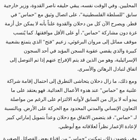
المحليين. وفي الوقت نفسه، يبقي حليفه ناصر القدوة، وزير خارجية
سابق "للسلطة الفلسطينية"، على اتصال وثيق مع "حماس" في
قطر. ويصرح الآن كل من دحلان والقدوة علناً بأنه لا يمكن حل أزمة
غزة دون مشاركة "حماس"، أو على الأقل موافقتها. كما يُنسب
موقف مماثل إلى مروان البرغوثي، زعيم "فتح" الذي يتمتع بشعبية
كبيرة والذي يقضي عقوبة السجن المؤبد في أحد السجون
الإسرائيلية، وهو من الذين قد يتم الإفراج عنهم إذا تم التوصل إلى
اتفاق لتبادل الرهائن والأسرى.
ومع ذلك،
ما زال دحلان يتحاشى التطرق إلى احتمال إقامة شراكة
علنية مع "حماس" عند هدوء الأعمال العدائية. فهو يعتقد على ما
يبدو أنه لا يزال من السابق لأوانه الالتزام على الرغم من مواصلة
التعاون الإنساني والمدني المحدود مع الحركة على الأرض. وبالنسبة
لـ "حماس"، قد يتضمن الاتفاق مع دحلان
وعداً
بتمويل إماراتي كبير
لإعادة الإعمار نظراً لعلاقاته مع أبوظبي.
وفي غضون ذلك، تمكنت "حماس" من إقناع بعض الفصائل الصغيرة