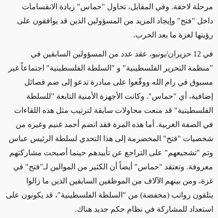
مرحلة لاحقة. وفي المقابل، تحاول "حماس" زيادة الانقسامات
داخل "فتح" وإيجاد المزيد من المسؤولين الذين قد يوافقون على
رؤيتها لغزة ما بعد الحرب.
في 12 حزيران/يونيو، عقد عدد من المسؤولين السابقين في
"منظمة التحرير الفلسطينية" و "السلطة الفلسطينية" اجتماعاً غير
مسبوق في رام الله ووقّعوا على مبادرة تدعو إلى ضم فصائل
إضافية، أي "حماس". وكانت الأجهزة الأمنية التابعة "للسلطة
الفلسطينية" قد منعت محاولات سابقة لترتيب مثل هذه اللقاءات
في الضفة الغربية. أما هذه المرة فقد انضم أحمد غنيم وغيره من
شخصيات "فتح" المخضرمة إلى هذا التحدي لسلطة الرئيس عباس
وتم "تشجيعهم" على التراجع عن تأييدهم حينما أصبحت مشاركتهم
معروفة. وتعتقد "حماس" أيضاً أن الكثير من الموالين لـ"فتح" في
غزة، ومن بينهم الآلاف من الموظفين السابقين الذين ما زالوا
يتلقون رواتب (مخفضة) من "السلطة الفلسطينية"، قد يكونون على
استعداد للمشاركة في نظام حكم جديد هناك.