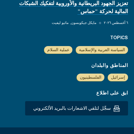
تعزيز الجهود البريطانية والأوروبية لتفكيك الشبكات
المالية لحركة "حماس"
٦ أغسطس ٢٠٢٦
◆
مايكل جيكوبسون
ماثيو ليفيت
TOPICS
السياسة العربية والإسلامية
عملية السلام
المناطق والبلدان
إسرائيل
الفلسطينيون
ابق على اطلاع
سجِّل لتلقي الاشعارات بالبريد الألكتروني